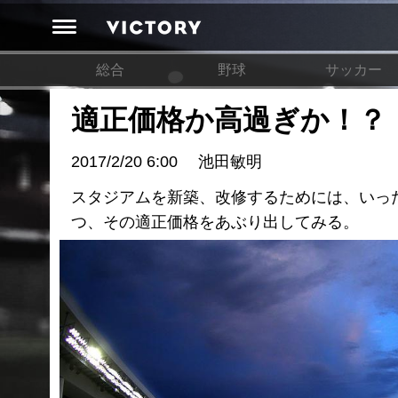
総合
野球
サッカー
適正価格か高過ぎか！？
2017/2/20 6:00
池田敏明
スタジアムを新築、改修するためには、いっ
つ、その適正価格をあぶり出してみる。