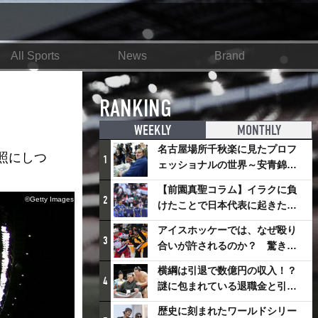
All Sports
News
Brand
RANKING
WEEKLY
MONTHLY
名古屋場所千秋楽に見たプロフ
照にしつ
1
ェッショナルの世界～安青錦の
優勝を巡るさまざまなドラマ
【前園真聖コラム】イラクに負
2
©Getty Images
けたことで日本代表に起きたプ
ラスとは
アイスホッケーでは、なぜ殴り
3
合いが許されるのか？ 驚きの
「ファイティング」ルールにつ
横綱は引退で数億円の収入！？
いて
4
謎に包まれている退職金と引退
相撲興行
歴史に刻まれたワールドシリー