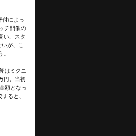
寄付によっ
マッチ開催の
高い。スタ
ないが、こ
う。
降はミクニ
0万円。当初
の金額となっ
較すると、