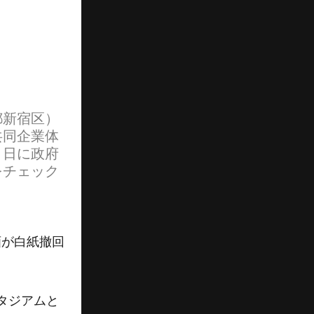
都新宿区）
共同企業体
０日に政府
をチェック
画が白紙撤回
タジアムと