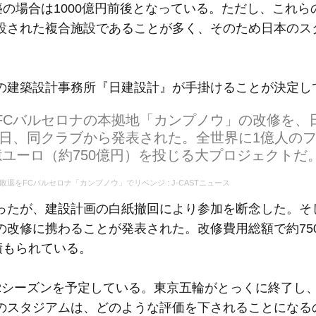
築の場合は1000億円前後となっている。ただし、これら
設された複合施設であることが多く、そのため日本のス
建築設計事務所『日建設計』が手掛けることが決定し
FCバルセロナの本拠地「カンプノウ」の改修を、
月8日、同クラブから発表された。全世界に1億人の
ユーロ（約750億円）を投じる大プロジェクトだ
退をFCバルセロナ「カンプノウ」でリベンジ : J-CASTニュース
たが、建設計画の白紙撤回により参加を断念した。そ
の改修に携わることが発表された。改修費用総額で約75
積もられている。
2シーズンを予定している。東京五輪がとっくに終了し
のスタジアムは、どのような評価を下されることになる