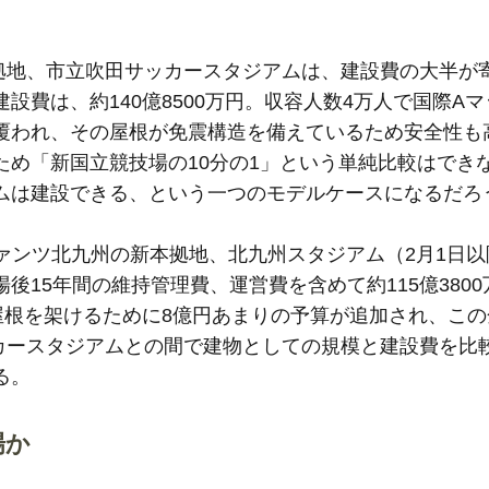
本拠地、市立吹田サッカースタジアムは、建設費の大半が
費は、約140億8500万円。収容人数4万人で国際A
覆われ、その屋根が免震構造を備えているため安全性も
ため「新国立競技場の10分の1」という単純比較はでき
ムは建設できる、という一つのモデルケースになるだろ
ァンツ北九州の新本拠地、北九州スタジアム（2月1日以
15年間の維持管理費、運営費を含めて約115億380
屋根を架けるために8億円あまりの予算が追加され、こ
ッカースタジアムとの間で建物としての規模と建設費を比
る。
場か