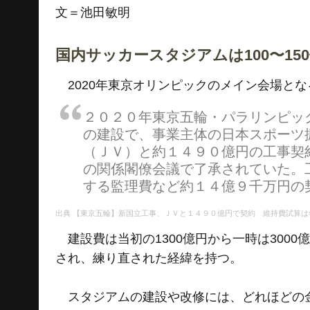
文＝池田敏明
国内サッカースタジアムは100〜15
2020年東京オリンピックのメイン会場とな
２０２０年東京五輪・パラリンピッ
の建設で、事業主体の日本スポーツ
（ＪＶ）と約１４９０億円の工事契
の関係閣僚会議で了承されていた。
する監理費など約１４億９千万円の
【東京五輪】新国立工事、ＪＶと１４９０億円で契約 維持費試算は年
建設費は当初の1300億円から一時は300
され、練り直された経緯を持つ。
スタジアムの建設や改修には、どれほどの金