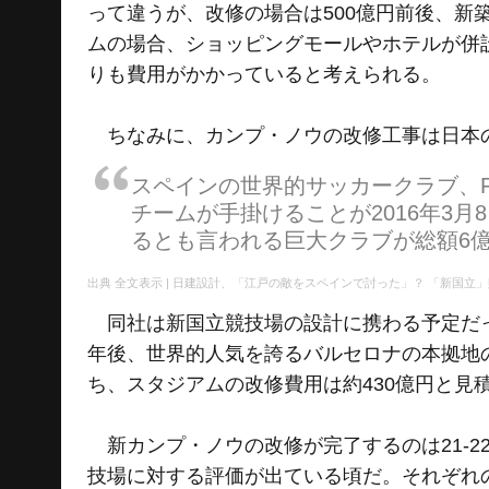
って違うが、改修の場合は500億円前後、新
ムの場合、ショッピングモールやホテルが併
りも費用がかかっていると考えられる。
ちなみに、カンプ・ノウの改修工事は日本の
スペインの世界的サッカークラブ、
チームが手掛けることが2016年3
るとも言われる巨大クラブが総額6億
全文表示 | 日建設計、「江戸の敵をスペインで討った」？ 「新国立」敗
同社は新国立競技場の設計に携わる予定だっ
年後、世界的人気を誇るバルセロナの本拠地
ち、スタジアムの改修費用は約430億円と見
新カンプ・ノウの改修が完了するのは21-2
技場に対する評価が出ている頃だ。それぞれ