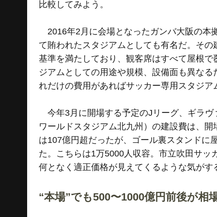
比較してみよう。
2016年2月に会場となったガンバ大阪の
て賄われたスタジアムとしても有名だ。その建設
基準を満たしており、観客席はすべて屋根で
ジアムとしての用途や規模、設備面も異なる
れだけの費用があればサッカー専用スタジア
今年3月に開場する予定のJリーグ、ギラヴ
ワールドスタジアム北九州）の建設費は、開場後
は107億円超だったが、ゴール裏スタンドに
た。こちらは1万5000人収容。市立吹田サ
何となく適正価格が見えてくるような気がす
“本場”でも500〜1000億円前後が相