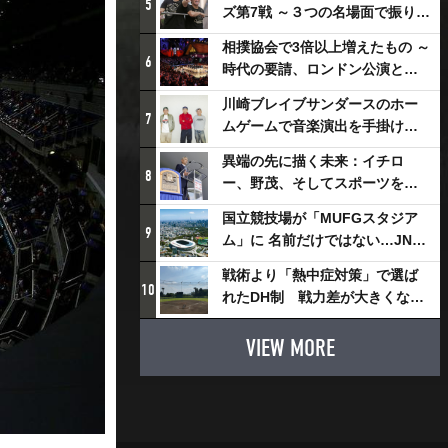
5
ズ第7戦 ～３つの名場面で振り返
る～
相撲協会で3倍以上増えたもの ～
6
時代の要請、ロンドン公演と古
式大相撲
川崎ブレイブサンダースのホー
7
ムゲームで音楽演出を手掛ける
スチャダラパーが川崎新！アリ
異端の先に描く未来：イチロ
ーナシティ・プロジェクトを語
8
ー、野茂、そしてスポーツを支
る 「楽しみでしかないでしょ。
える科学界の挑戦
川崎は、ずっと成長曲線だか
国立競技場が「MUFGスタジア
9
ら」
ム」に 名前だけではない…JNSE
とMUFGが“共創”し描く地域活
戦術より「熱中症対策」で選ば
性化・社会価値創造の近未来図
10
れたDH制 戦力差が大きくなる
とは
懸念も
VIEW MORE