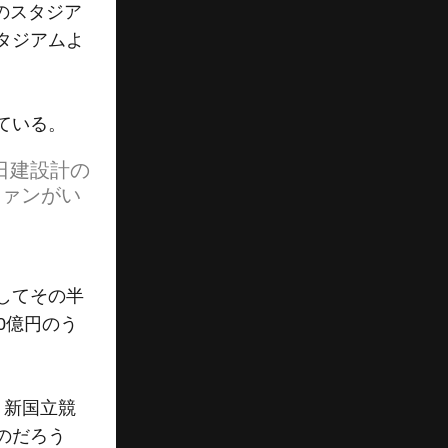
のスタジア
タジアムよ
ている。
日建設計の
ファンがい
。
してその半
0億円のう
、新国立競
のだろう