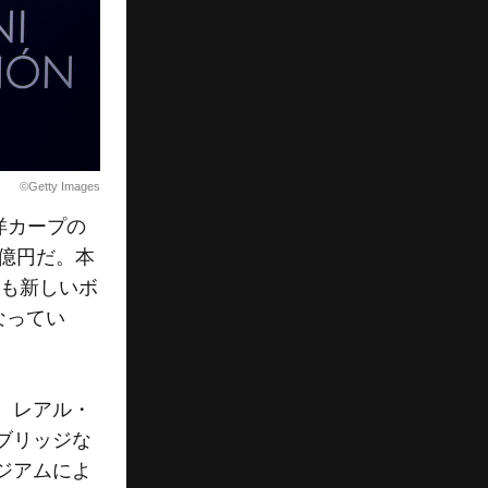
©Getty Images
洋カープの
0億円だ。本
最も新しいボ
なってい
。レアル・
ブリッジな
ジアムによ