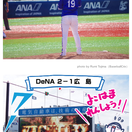
photo by Rumi Tojima（BaseballCrix）