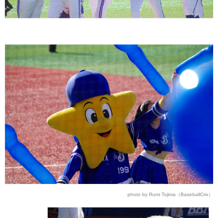
photo by Rumi Tojima（BaseballCrix）