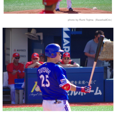
photo by Rumi Tojima（BaseballCrix）