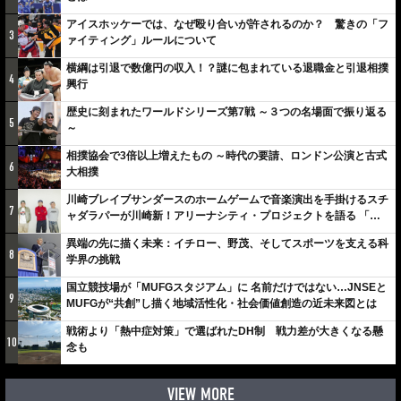
アイスホッケーでは、なぜ殴り合いが許されるのか？ 驚きの「フ
3
ァイティング」ルールについて
横綱は引退で数億円の収入！？謎に包まれている退職金と引退相撲
4
興行
歴史に刻まれたワールドシリーズ第7戦 ～３つの名場面で振り返る
5
～
相撲協会で3倍以上増えたもの ～時代の要請、ロンドン公演と古式
6
大相撲
川崎ブレイブサンダースのホームゲームで音楽演出を手掛けるスチ
7
ャダラパーが川崎新！アリーナシティ・プロジェクトを語る 「楽
しみでしかないでしょ。川崎は、ずっと成長曲線だから」
異端の先に描く未来：イチロー、野茂、そしてスポーツを支える科
8
学界の挑戦
国立競技場が「MUFGスタジアム」に 名前だけではない…JNSEと
9
MUFGが“共創”し描く地域活性化・社会価値創造の近未来図とは
戦術より「熱中症対策」で選ばれたDH制 戦力差が大きくなる懸
10
念も
VIEW MORE