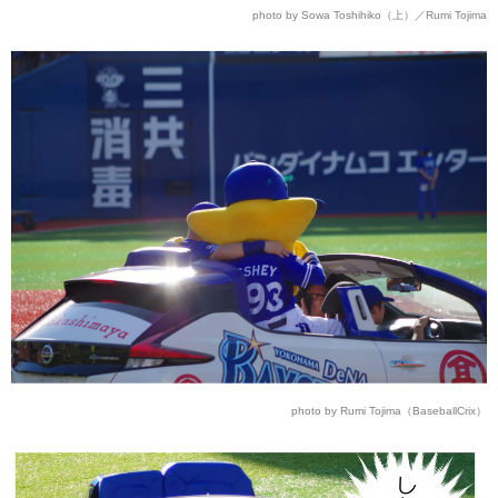
photo by Sowa Toshihiko（上）／Rumi Tojima
photo by Rumi Tojima（BaseballCrix）