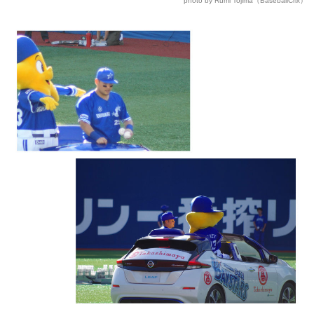
photo by Rumi Tojima（BaseballCrix）