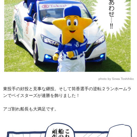
photo by Sowa Toshihiko
東投手の好投と見事な継投。そして筒香選手の逆転２ランホームラ
ンでベイスターズが連勝を飾りました！
アゴ割れ船長も大満足です。