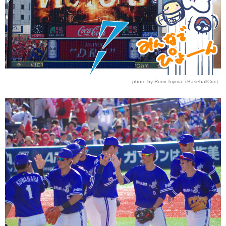
photo by Rumi Tojima（BaseballCrix）