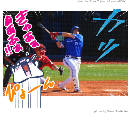
photo by Rumi Tojima（BaseballCrix）
photo by Sowa Toshihiko