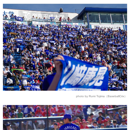
photo by Rumi Tojima（BaseballCrix）