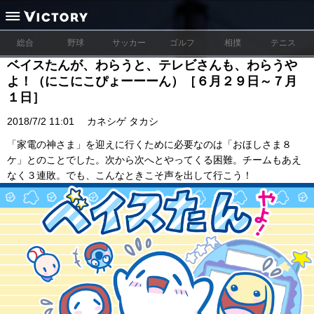
総合
野球
サッカー
ゴルフ
相撲
テニス
ベイスたんが、わらうと、テレビさんも、わらうや
よ！（にこにこぴょーーーん）［６月２９日～７月
１日］
2018/7/2 11:01
カネシゲ タカシ
「家電の神さま」を迎えに行くために必要なのは「おほしさま８
ケ」とのことでした。次から次へとやってくる困難。チームもあえ
なく３連敗。でも、こんなときこそ声を出して行こう！