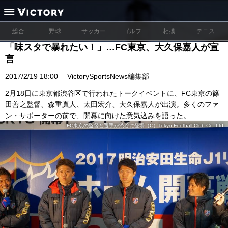
総合
野球
サッカー
ゴルフ
相撲
テニス
「味スタで暴れたい！」…FC東京、大久保嘉人が宣
言
2017/2/19 18:00
VictorySportsNews編集部
2月18日に東京都渋谷区で行われたトークイベントに、FC東京の篠
田善之監督、森重真人、太田宏介、大久保嘉人が出演。多くのファ
ン・サポーターの前で、開幕に向けた意気込みを語った。
FC東京の監督と選手が渋谷に登場（C）Tokyo Football Club Co.,Ltd.