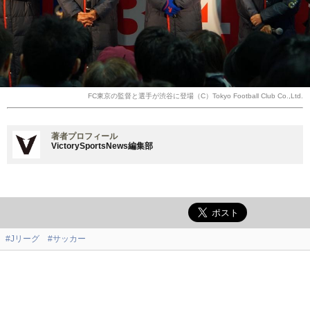
FC東京の監督と選手が渋谷に登場（C）Tokyo Football Club Co.,Ltd.
著者プロフィール
VictorySportsNews編集部
#Jリーグ
#サッカー