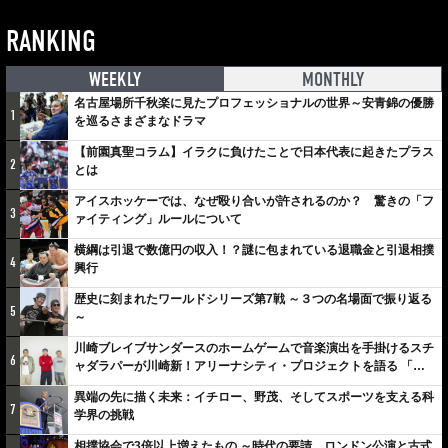
RANKING
WEEKLY
MONTHLY
名古屋場所千秋楽に見たプロフェッショナルの世界～安青錦の優勝
1
を巡るさまざまなドラマ
【前園真聖コラム】イラクに負けたことで日本代表に起きたプラス
2
とは
アイスホッケーでは、なぜ殴り合いが許されるのか？ 驚きの「フ
3
ァイティング」ルールについて
横綱は引退で数億円の収入！？謎に包まれている退職金と引退相撲
4
興行
歴史に刻まれたワールドシリーズ第7戦 ～３つの名場面で振り返る
5
～
川崎ブレイブサンダースのホームゲームで音楽演出を手掛けるスチ
6
ャダラパーが川崎新！アリーナシティ・プロジェクトを語る 「楽
しみでしかないでしょ。川崎は、ずっと成長曲線だから」
異端の先に描く未来：イチロー、野茂、そしてスポーツを支える科
7
学界の挑戦
相撲協会で3倍以上増えたもの ～時代の要請、ロンドン公演と古式