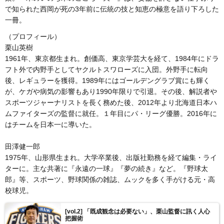
で知られた西岡が死の3年前に伝統の技と知恵の極意を語り下ろした
一冊。
（プロフィール）
栗山英樹
1961年、東京都生まれ。創価高、東京学芸大を経て、1984年にドラ
フト外で内野手としてヤクルトスワローズに入団。外野手に転向
後、レギュラーを獲得。1989年にはゴールデングラブ賞にも輝く
が、ケガや病気の影響もあり1990年限りで引退。その後、解説者や
スポーツジャーナリストを長く務めた後、2012年より北海道日本ハ
ムファイターズの監督に就任。１年目にパ・リーグ優勝。2016年に
はチームを日本一に導いた。
田澤健一郎
1975年、山形県生まれ。大学卒業後、出版社勤務を経て編集・ライ
ターに。主な共著に『永遠の一球』『夢の続き』など。『野球太
郎』等、スポーツ、野球関係の雑誌、ムックを多く手がける元・高
校球児。
[vol.2] 「既成観念は必要ない」、栗山監督に訊く人心
把握術