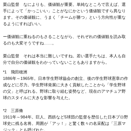
栗山監督 なによりも、価値観が重要。単純なところで言えば、選
手によって「かっこいい」ことがなにかという価値観ですら異なり
ます。その価値観に、うまく「チームが勝つ」という方向性が重な
るようにすればいい。
ー価値観に重ねるのもさることながら、それぞれの価値観を読み取
るのも大変そうですね……。
栗山監督 それは本当に難しいですね。若い選手たちは、本人も自
分で自分の価値観をわかっていないこともありますから。
*1 飛田穂洲
1886年～1965年。日本学生野球協会の創立、後の学生野球憲章の作
成などに尽力。学生野球発展に大きく貢献したことから「学生野球
の父」と呼ばれる。野球に取り組む姿勢など、現在のアマチュア野
球のスタイルに大きな影響を与えた。
*2 三原脩
1911年～984年。巨人、西鉄など5球団の監督を歴任した日本プロ野
球史に残る名将。周囲が「アッ！」と驚く数々の名采配は「三原マ
ジック」とも呼ばれた。