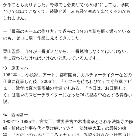
かることもありました。野球でも必要な“ひらめき”にしても、学問
だけでは出てこなくて、経験と苦しみも経て初めて出てくるのかも
しれません。
ー『最高のチームの作り方』で過去の自分の言葉を振り返っている
のも、ゼロに戻す作業に見えてきました。
栗山監督 自分が一番ダメだから、一番勉強しなくてはいけない。
常に変わらなければいけないと思っているんです。
*3 原田マハ
1962年～。小説家。アート、都市開発、カルチャーライターなどの
仕事に従事した後、2006年、『カフーを待ちわびて』で小説家デビ
ュー。近年は直木賞候補の常連でもある。『本日は、お日柄もよ
く』は選挙のスピーチライターになったOLの話を中心とする青春小
説。
*4 西岡常一
1908年～1995年。宮大工。世界最古の木造建築とされる法隆寺の修
繕・解体の仕事を代々受け継いできた「法隆寺大工」の最後の棟
梁。『木のいのち木のこころ＜天＞』は、妥協を許さない仕事ぶり