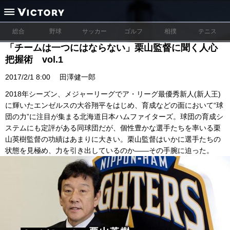
総合
野球
サッカー
ゴルフ
相撲
テニス
「チームは一つにはならない」栗山監督に聞く人心
把握術 vol.1
2017/2/1 8:00
田澤健一郎
2018年シーズン、メジャーリーグでア・リーグ最優秀新人(新人王)
に輝いたエンゼルスの大谷翔平をはじめ、育成などの面において“球
団の力”に注目が集まる北海道日本ハムファイターズ。球団の育成シ
ステムにも定評がある同球団だが、個性豊かな選手たちを率いる栗
山英樹監督の功績はあまりに大きい。栗山監督はいかに選手たちの
状態を見極め、力を引き出しているのか――その手腕に迫った。