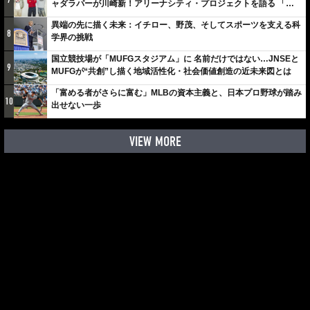
ャダラパーが川崎新！アリーナシティ・プロジェクトを語る 「楽
しみでしかないでしょ。川崎は、ずっと成長曲線だから」
異端の先に描く未来：イチロー、野茂、そしてスポーツを支える科
8
学界の挑戦
国立競技場が「MUFGスタジアム」に 名前だけではない…JNSEと
9
MUFGが“共創”し描く地域活性化・社会価値創造の近未来図とは
「富める者がさらに富む」MLBの資本主義と、日本プロ野球が踏み
10
出せない一歩
VIEW MORE