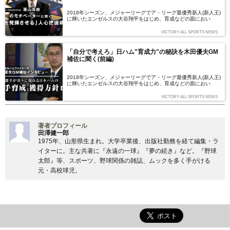
2018年シーズン、メジャーリーグでア・リーグ最優秀新人(新人王)
に輝いたエンゼルスの大谷翔平をはじめ、育成などの面におい
て“球団の力”に注目が集まる北海道日本ハムファイターズ。球団の
育成システムにも定評がある同球団だが、具体的にどのような接し
VICTORY ALL SPORTS NEWS
方、方法で選手と向き合い、起用をしているのか。そのことは、ま
さにファイターズというチームの特長にもつながっていた。
「自分で考えろ」日ハム"育成力"の秘訣を木田優夫GM
補佐に聞く(前編)
2018年シーズン、メジャーリーグでア・リーグ最優秀新人(新人王)
に輝いたエンゼルスの大谷翔平をはじめ、育成などの面におい
て“球団の力”に注目が集まる北海道日本ハムファイターズ。それを
担うスタッフのひとりが、かつて日米の球界で活躍した木田優夫氏
VICTORY ALL SPORTS NEWS
である。GM補佐としてチームづくりに携わる木田優夫氏(2019年
シーズンから一軍投手チーフコーチ)に、その日常、そして、ファ
イターズのチーム編成、選手育成方針などを聞いた。
著者プロフィール
田澤健一郎
1975年、山形県生まれ。大学卒業後、出版社勤務を経て編集・ラ
イターに。主な共著に『永遠の一球』『夢の続き』など。『野球
太郎』等、スポーツ、野球関係の雑誌、ムックを多く手がける
元・高校球児。