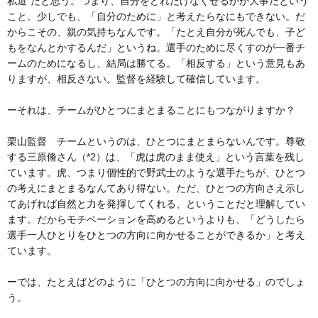
私道”だと思う。つまり、自分をどれだけなくせるかが大事だという
こと。少しでも、「自分のために」と考えたらなにもできない。だ
からこその、親の気持ちなんです。「たとえ自分が死んでも、子ど
もをなんとかするんだ」というね。選手のために尽くすのが一番チ
ームのためになるし、結局は勝てる。「相反する」という意見もあ
りますが、相反さない。監督を経験して確信しています。
ーそれは、チームがひとつにまとまることにもつながりますか？
栗山監督 チームというのは、ひとつにまとまらないんです。尊敬
する三原脩さん（*2）は、「虎は虎のまま使え」という言葉を残し
ています。虎、つまり個性的で野武士のような選手たちが、ひとつ
の考えにまとまるなんてあり得ない。ただ、ひとつの方向さえ示し
てあげれば自然と力を発揮してくれる、ということだと理解してい
ます。だからモチベーションを高めるというよりも、「どうしたら
選手一人ひとりをひとつの方向に向かせることができるか」と考え
ています。
ーでは、たとえばどのように「ひとつの方向に向かせる」のでしょ
う。