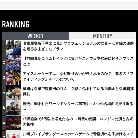
RANKING
WEEKLY
MONTHLY
名古屋場所千秋楽に見たプロフェッショナルの世界～安青錦の優勝
1
を巡るさまざまなドラマ
【前園真聖コラム】イラクに負けたことで日本代表に起きたプラス
2
とは
アイスホッケーでは、なぜ殴り合いが許されるのか？ 驚きの「フ
3
ァイティング」ルールについて
横綱は引退で数億円の収入！？謎に包まれている退職金と引退相撲
4
興行
歴史に刻まれたワールドシリーズ第7戦 ～３つの名場面で振り返る
5
～
相撲協会で3倍以上増えたもの ～時代の要請、ロンドン公演と古式
6
大相撲
川崎ブレイブサンダースのホームゲームで音楽演出を手掛けるスチ
7