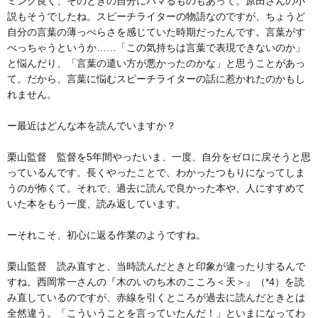
ミング良く、そのときの自分にハマるものもあって。原田さんの小
説もそうでしたね。スピーチライターの物語なのですが、ちょうど
自分の言葉の薄っぺらさを感じていた時期だったんです。言葉がす
べっちゃうというか……「この気持ちは言葉で表現できないのか」
と悩んだり、「言葉の遣い方が悪かったのかな」と思うことがあっ
て。だから、言葉に悩むスピーチライターの話に惹かれたのかもし
れません。
ー最近はどんな本を読んでいますか？
栗山監督 監督を5年間やったいま、一度、自分をゼロに戻そうと思
っているんです。長くやったことで、わかったつもりになってしま
うのが怖くて。それで、過去に読んで良かった本や、人にすすめて
いた本をもう一度、読み返しています。
ーそれこそ、初心に返る作業のようですね。
栗山監督 読み直すと、当時読んだときと印象が違ったりするんで
すね。西岡常一さんの『木のいのち木のこころ＜天＞』（*4）を読
み直しているのですが、赤線を引くところが過去に読んだときとは
全然違う。「こういうことを言っていたんだ！」といまになってわ