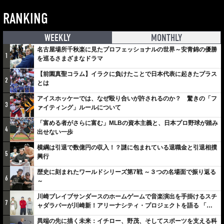
RANKING
WEEKLY
MONTHLY
名古屋場所千秋楽に見たプロフェッショナルの世界～安青錦の優勝
1
を巡るさまざまなドラマ
【前園真聖コラム】イラクに負けたことで日本代表に起きたプラス
2
とは
アイスホッケーでは、なぜ殴り合いが許されるのか？ 驚きの「フ
3
ァイティング」ルールについて
「富める者がさらに富む」MLBの資本主義と、日本プロ野球が踏み
4
出せない一歩
横綱は引退で数億円の収入！？謎に包まれている退職金と引退相撲
5
興行
歴史に刻まれたワールドシリーズ第7戦 ～３つの名場面で振り返る
6
～
川崎ブレイブサンダースのホームゲームで音楽演出を手掛けるスチ
7
ャダラパーが川崎新！アリーナシティ・プロジェクトを語る 「楽
しみでしかないでしょ。川崎は、ずっと成長曲線だから」
異端の先に描く未来：イチロー、野茂、そしてスポーツを支える科