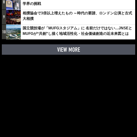
8
学界の挑戦
相撲協会で3倍以上増えたもの ～時代の要請、ロンドン公演と古式
9
大相撲
国立競技場が「MUFGスタジアム」に 名前だけではない…JNSEと
10
MUFGが“共創”し描く地域活性化・社会価値創造の近未来図とは
VIEW MORE