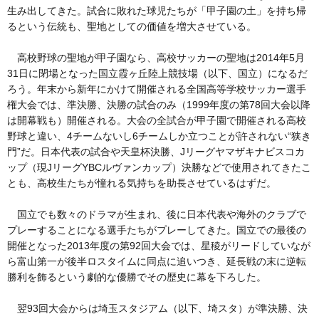
生み出してきた。試合に敗れた球児たちが「甲子園の土」を持ち帰
るという伝統も、聖地としての価値を増大させている。
高校野球の聖地が甲子園なら、高校サッカーの聖地は2014年5月
31日に閉場となった国立霞ヶ丘陸上競技場（以下、国立）になるだ
ろう。年末から新年にかけて開催される全国高等学校サッカー選手
権大会では、準決勝、決勝の試合のみ（1999年度の第78回大会以降
は開幕戦も）開催される。大会の全試合が甲子園で開催される高校
野球と違い、4チームないし6チームしか立つことが許されない“狭き
門”だ。日本代表の試合や天皇杯決勝、Jリーグヤマザキナビスコカ
ップ（現JリーグYBCルヴァンカップ）決勝などで使用されてきたこ
とも、高校生たちが憧れる気持ちを助長させているはずだ。
国立でも数々のドラマが生まれ、後に日本代表や海外のクラブで
プレーすることになる選手たちがプレーしてきた。国立での最後の
開催となった2013年度の第92回大会では、星稜がリードしていなが
ら富山第一が後半ロスタイムに同点に追いつき、延長戦の末に逆転
勝利を飾るという劇的な優勝でその歴史に幕を下ろした。
翌93回大会からは埼玉スタジアム（以下、埼スタ）が準決勝、決