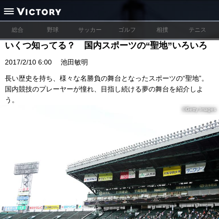
総合
野球
サッカー
ゴルフ
相撲
テニス
いくつ知ってる？ 国内スポーツの“聖地”いろいろ
2017/2/10 6:00
池田敏明
長い歴史を持ち、様々な名勝負の舞台となったスポーツの“聖地”。
国内競技のプレーヤーが憧れ、目指し続ける夢の舞台を紹介しよ
う。
©Getty Images