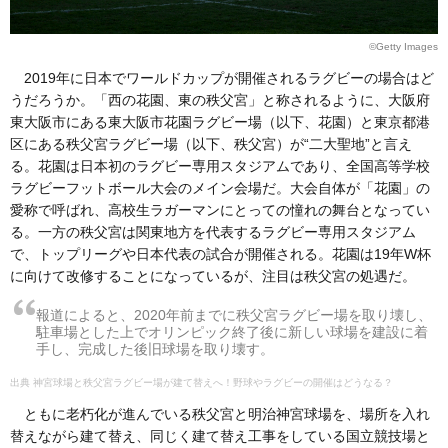
©Getty Images
2019年に日本でワールドカップが開催されるラグビーの場合はど
うだろうか。「西の花園、東の秩父宮」と称されるように、大阪府
東大阪市にある東大阪市花園ラグビー場（以下、花園）と東京都港
区にある秩父宮ラグビー場（以下、秩父宮）が“二大聖地”と言え
る。花園は日本初のラグビー専用スタジアムであり、全国高等学校
ラグビーフットボール大会のメイン会場だ。大会自体が「花園」の
愛称で呼ばれ、高校生ラガーマンにとっての憧れの舞台となってい
る。一方の秩父宮は関東地方を代表するラグビー専用スタジアム
で、トップリーグや日本代表の試合が開催される。花園は19年W杯
に向けて改修することになっているが、注目は秩父宮の処遇だ。
報道によると、2020年前までに秩父宮ラグビー場を取り壊し、
駐車場とした上でオリンピック終了後に新しい球場を建設に着
手し、完成した後旧球場を取り壊す。
神宮球場と秩父宮ラグビー場が建て替えへ！野球やラグビーの開催はどうなる？
ともに老朽化が進んでいる秩父宮と明治神宮球場を、場所を入れ
替えながら建て替え、同じく建て替え工事をしている国立競技場と