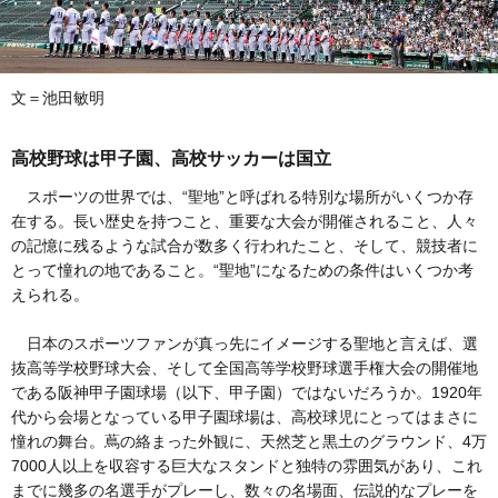
文＝池田敏明
高校野球は甲子園、高校サッカーは国立
スポーツの世界では、“聖地”と呼ばれる特別な場所がいくつか存
在する。長い歴史を持つこと、重要な大会が開催されること、人々
の記憶に残るような試合が数多く行われたこと、そして、競技者に
とって憧れの地であること。“聖地”になるための条件はいくつか考
えられる。
日本のスポーツファンが真っ先にイメージする聖地と言えば、選
抜高等学校野球大会、そして全国高等学校野球選手権大会の開催地
である阪神甲子園球場（以下、甲子園）ではないだろうか。1920年
代から会場となっている甲子園球場は、高校球児にとってはまさに
憧れの舞台。蔦の絡まった外観に、天然芝と黒土のグラウンド、4万
7000人以上を収容する巨大なスタンドと独特の雰囲気があり、これ
までに幾多の名選手がプレーし、数々の名場面、伝説的なプレーを