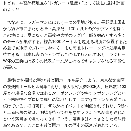
もども、神宮外苑地区を“レガシー（遺産）”として後世に残す計画
のようだ。
ちなみに、ラガーマンにはもう一つの聖地がある。長野県上田市
から須坂市にまたがる菅平高原だ。100面以上のグラウンドを持つ
この地には、夏になると高校や大学のラグビー部を始めとする多く
のチームが集結する。標高1000メートルを超える場所に位置するた
め夏でも冷涼でプレーしやすく、また高地トレーニングの効果も期
待できる。日本代表のキャンプもこの地で行われており、ラグビー
W杯の直前には多くの代表チームがこの地でキャンプを張る可能性
が高い。
最後に“格闘技の聖地”後楽園ホールを紹介しよう。東京都文京区
の後楽園ホールビル5階にあり、最大収容人数2005人、座席数1403
席と小規模な会場ではあるが、ボクシングやキックボクシングとい
った格闘技やプロレス興行の聖地として、コアなファンから愛され
続けている。ほぼ毎日、何らかのイベントが開催されており、5階へ
と上る階段の壁は、開場を待って列をなすファンたちが書き連ねた
という落書きで埋め尽くされている。落書きはれっきとした違法行
為であるが、ここにも後楽園ホールの歴史の深さが表れている。