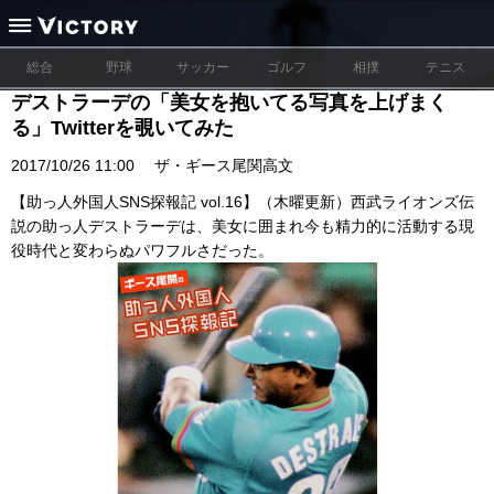
総合
野球
サッカー
ゴルフ
相撲
テニス
デストラーデの「美女を抱いてる写真を上げまく
る」Twitterを覗いてみた
2017/10/26 11:00
ザ・ギース尾関高文
【助っ人外国人SNS探報記 vol.16】（木曜更新）西武ライオンズ伝
説の助っ人デストラーデは、美女に囲まれ今も精力的に活動する現
役時代と変わらぬパワフルさだった。