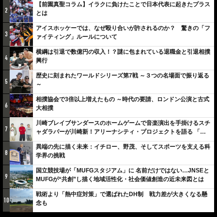
【前園真聖コラム】イラクに負けたことで日本代表に起きたプラス
2
とは
アイスホッケーでは、なぜ殴り合いが許されるのか？ 驚きの「フ
3
ァイティング」ルールについて
横綱は引退で数億円の収入！？謎に包まれている退職金と引退相撲
4
興行
歴史に刻まれたワールドシリーズ第7戦 ～３つの名場面で振り返る
5
～
相撲協会で3倍以上増えたもの ～時代の要請、ロンドン公演と古式
6
大相撲
川崎ブレイブサンダースのホームゲームで音楽演出を手掛けるスチ
7
ャダラパーが川崎新！アリーナシティ・プロジェクトを語る 「楽
しみでしかないでしょ。川崎は、ずっと成長曲線だから」
異端の先に描く未来：イチロー、野茂、そしてスポーツを支える科
8
学界の挑戦
国立競技場が「MUFGスタジアム」に 名前だけではない…JNSEと
9
MUFGが“共創”し描く地域活性化・社会価値創造の近未来図とは
戦術より「熱中症対策」で選ばれたDH制 戦力差が大きくなる懸
10
念も