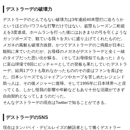
デストラーデの破壊力
デストラーデのとんでもない破壊力は3年連続40本塁打に迫ろうか
というほどのパワフルな打撃だけではない。盗塁もシーズン二桁超
えを3度達成。ホームランを打った後にはおきまりの弓を引くような
ガッツポーズで、観ている我々を大いに盛り上げてくれたものだ。
メガネの風貌も破壊力抜群。かつてデストラーデのご両親が日本に
観戦に来ていたのだが、お母様のメガネがデストラーデと全く一緒
のタイプだった思い出が蘇る。（そしてお母様似でもあった）さら
に富山球場で8回にピッチャーとしての登板も果たしていたデストラ
ーデ。結局1アウトも取れなかったもののその姿はファンを喜ばせ
た。日本シリーズでもジャイアンツやカープを苦しめたレジェンド
助っ人は、その後メジャーに復帰。そして1995年に日本球界へと戻
ってくる。しかし怪我の影響や年齢などもあり十分な活躍ができず
自由契約となってしまうのだった。
そんなデストラーデの現在はTwitterで知ることができる。
デストラーデのSNS
現在はタンパベイ・デビルレイズの解説者として働くデストラー