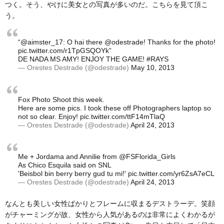
つく。そう、やけに美女との写真が多いのだ。こちらを見て頂こ
う。
“
@aimster_17
: O hai there
@odestrade
! Thanks for the photo!
pic.twitter.com/r1TpGSQOYk
”
DE NADA MS AMY! ENJOY THE GAME!
#RAYS
— Orestes Destrade (@odestrade)
May 10, 2013
Fox Photo Shoot this week.
Here are some pics. I took these off Photographers laptop so
not so clear. Enjoy!
pic.twitter.com/ttF14mTlaQ
— Orestes Destrade (@odestrade)
April 24, 2013
Me + Jordama and Annilie from @FSFlorida_Girls
As Chico Esquila said on SNL
'Beisbol bin berry berry gud tu mi!'
pic.twitter.com/yr6ZsA7eCL
— Orestes Destrade (@odestrade)
April 24, 2013
なんとも美しい女性ばかりとフレームに収まるデストラーデ。笑顔
がチャーミングが故、女性から人気があるのは非常によくわかるが