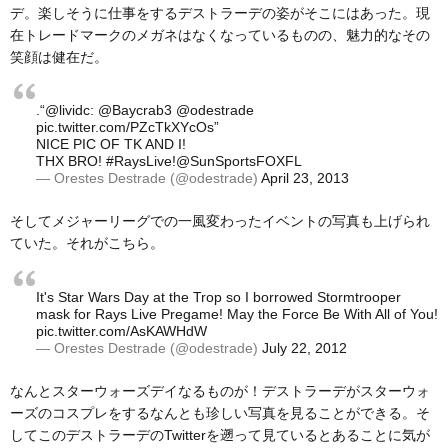
デ。楽しそうに仕事をするデストラーデの姿がそこにはあった。現
在トレードマークのメガネはなくなっているものの、魅力的なその
笑顔は健在だ。
.“
@lividc
:
@Baycrab3
@odestrade
pic.twitter.com/PZcTkXYcOs
”
NICE PIC OF TK AND I!
THX BRO!
#RaysLive
!
@SunSportsFOXFL
— Orestes Destrade (@odestrade)
April 23, 2013
そしてメジャーリーグでの一風変わったイベントの写真も上げられ
ていた。それがこちら。
It's Star Wars Day at the Trop so I borrowed Stormtrooper
mask for Rays Live Pregame! May the Force Be With All of You!
pic.twitter.com/AsKAWHdW
— Orestes Destrade (@odestrade)
July 22, 2012
なんとスターウォーズデイなるものが！デストラーデがスターウォ
ーズのコスプレをするなんとも珍しい写真を見ることができる。そ
してこのデストラーデのTwitterを遡って見ているとあることに気が