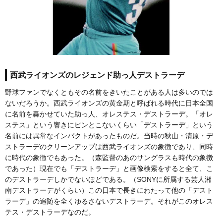
西武ライオンズのレジェンド助っ人デストラーデ
野球ファンでなくともその名前をきいたことがある人は多いのでは
ないだろうか。西武ライオンズの黄金期と呼ばれる時代に日本全国
に名前を轟かせていた助っ人、オレステス・デストラーデ。「オレ
ステス」という響きにピンとこないくらい「デストラーデ」という
名前には異常なインパクトがあったものだ。当時の秋山・清原・デ
ストラーデのクリーンアップは西武ライオンズの象徴であり、同時
に時代の象徴でもあった。（森監督のあのサングラスも時代の象徴
であった）現在でも「デストラーデ」と画像検索をすると全て、こ
のデストラーデしかでないほどである。（SONYに所属する芸人湘
南デストラーデがくらい）この日本で長きにわたって他の「デスト
ラーデ」の追随を全くゆるさないデストラーデ。それがこのオレス
テス・デストラーデなのだ。