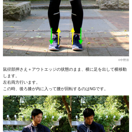
©︎中野崇
鼠径部押さえ＋アウトエッジの状態のまま、横に足を出して横移動
します。
左右両方行います。
この時、後ろ膝が内に入って腰が回転するのはNGです。