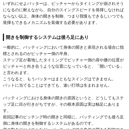
いずれにせよバッターは、ピッチャーからタイミングが崩されそう
になるのに耐えながら、自分のスイングスピードを発揮しなければ
ならない以上、身体の開きを制御、つまり我慢もできるしいつでも
発揮もできるメカニズムを装備する必要があります。
開きを制御するシステムは後ろ足にあり
一般的に、バッティングにおいて身体の開きと表現される場合に指
標とされるのがピッチャー側の半身。
ステップ足が着地したタイミングでピッチャー側の肩や腰の位置が
ピッチャーと向き合うような位置になっていると、「開いている」
と言われます。
こうなると、もうバッターはまともなスイングはできません。
バットに当てることはできても、速い打球は生まれません。
バッティングにおける身体の開きの原因というと、どうしてもステ
ップ足に目が行きがちですが、その根本原因は実は軸足にありま
す。
前回記事のピッチング時の開きと同様に、バッティングでも後ろ足
側に身体の開きを制御するシステムがあるのです。