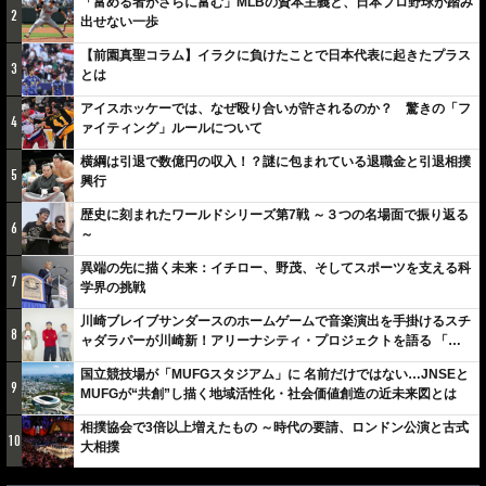
「富める者がさらに富む」MLBの資本主義と、日本プロ野球が踏み
2
出せない一歩
【前園真聖コラム】イラクに負けたことで日本代表に起きたプラス
3
とは
アイスホッケーでは、なぜ殴り合いが許されるのか？ 驚きの「フ
4
ァイティング」ルールについて
横綱は引退で数億円の収入！？謎に包まれている退職金と引退相撲
5
興行
歴史に刻まれたワールドシリーズ第7戦 ～３つの名場面で振り返る
6
～
異端の先に描く未来：イチロー、野茂、そしてスポーツを支える科
7
学界の挑戦
川崎ブレイブサンダースのホームゲームで音楽演出を手掛けるスチ
8
ャダラパーが川崎新！アリーナシティ・プロジェクトを語る 「楽
しみでしかないでしょ。川崎は、ずっと成長曲線だから」
国立競技場が「MUFGスタジアム」に 名前だけではない…JNSEと
9
MUFGが“共創”し描く地域活性化・社会価値創造の近未来図とは
相撲協会で3倍以上増えたもの ～時代の要請、ロンドン公演と古式
10
大相撲