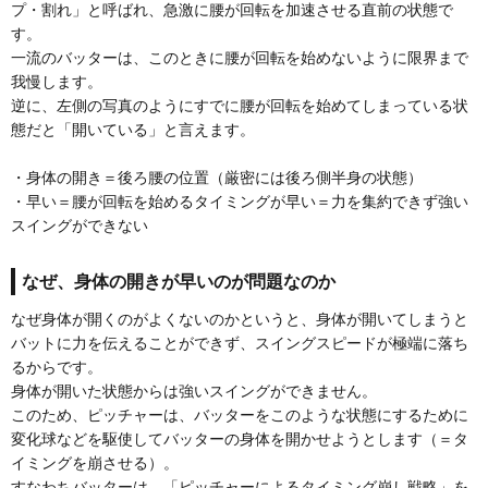
プ・割れ」と呼ばれ、急激に腰が回転を加速させる直前の状態で
す。
一流のバッターは、このときに腰が回転を始めないように限界まで
我慢します。
逆に、左側の写真のようにすでに腰が回転を始めてしまっている状
態だと「開いている」と言えます。
・身体の開き＝後ろ腰の位置（厳密には後ろ側半身の状態）
・早い＝腰が回転を始めるタイミングが早い＝力を集約できず強い
スイングができない
なぜ、身体の開きが早いのが問題なのか
なぜ身体が開くのがよくないのかというと、身体が開いてしまうと
バットに力を伝えることができず、スイングスピードが極端に落ち
るからです。
身体が開いた状態からは強いスイングができません。
このため、ピッチャーは、バッターをこのような状態にするために
変化球などを駆使してバッターの身体を開かせようとします（＝タ
イミングを崩させる）。
すなわちバッターは、「ピッチャーによるタイミング崩し戦略」を