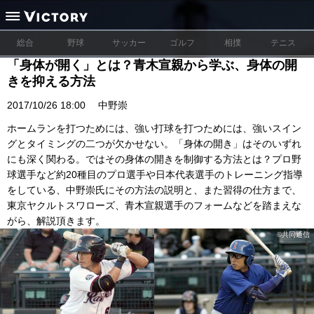
総合
野球
サッカー
ゴルフ
相撲
テニス
「身体が開く」とは？青木宣親から学ぶ、身体の開
きを抑える方法
2017/10/26 18:00
中野崇
ホームランを打つためには、強い打球を打つためには、強いスイン
グとタイミングの二つが欠かせない。「身体の開き」はそのいずれ
にも深く関わる。ではその身体の開きを制御する方法とは？プロ野
球選手など約20種目のプロ選手や日本代表選手のトレーニング指導
をしている、中野崇氏にその方法の説明と、また習得の仕方まで、
東京ヤクルトスワローズ、青木宣親選手のフォームなどを踏まえな
がら、解説頂きます。
©︎共同通信