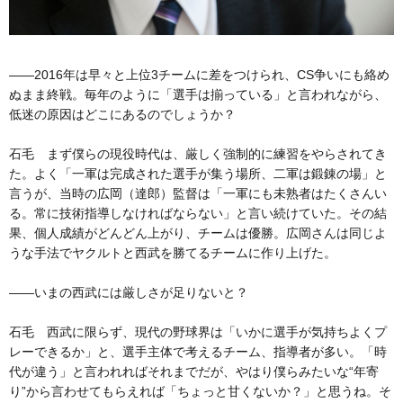
――2016年は早々と上位3チームに差をつけられ、CS争いにも絡め
ぬまま終戦。毎年のように「選手は揃っている」と言われながら、
低迷の原因はどこにあるのでしょうか？
石毛 まず僕らの現役時代は、厳しく強制的に練習をやらされてき
た。よく「一軍は完成された選手が集う場所、二軍は鍛錬の場」と
言うが、当時の広岡（達郎）監督は「一軍にも未熟者はたくさんい
る。常に技術指導しなければならない」と言い続けていた。その結
果、個人成績がどんどん上がり、チームは優勝。広岡さんは同じよ
うな手法でヤクルトと西武を勝てるチームに作り上げた。
――いまの西武には厳しさが足りないと？
石毛 西武に限らず、現代の野球界は「いかに選手が気持ちよくプ
レーできるか」と、選手主体で考えるチーム、指導者が多い。「時
代が違う」と言われればそれまでだが、やはり僕らみたいな“年寄
り”から言わせてもらえれば「ちょっと甘くないか？」と思うね。そ