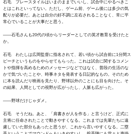
石毛 プレースタイルはいまのままでいいし、試合中にやるべきこ
とはこれといってない。ただし、ゲーム前、ゲーム後には多少の気
配りが必要だ。あとは自分の好不調に左右されることなく、常に平
常心でいることが大事だと思う。
――石毛さんも20代の頃からリーダーとしての英才教育を受けたと
か。
石毛 わたしは広岡監督に指名されて、若い頃から試合前に1分間ス
ピーチというものをやらせてもらった。これは試合に関するコメン
トや指揮を高めるためのメッセージなどではなく、普段の生活のな
かで気づいたことや、時事ネタを発表する日記的なもの。そのため
に本を読んだり映画を見たり、野球以外のことにも目を向けた。そ
の結果、人間としての視野が広がったし、人脈も広がった。
――野球だけじゃダメ。
石毛 そうだね。あと、「肩書きが人を作る」と言うけど、正式に
主将に任命されたことで動きやすくなる。これまでは先輩たちに遠
慮していた部分もあったと思うが、これから言いやすくなる。二塁
手ということでマウンドへもいきやすいし、投手陣にも堂々と声掛