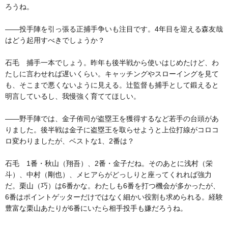
ろうね。
――投手陣を引っ張る正捕手争いも注目です。4年目を迎える森友哉
はどう起用すべきでしょうか？
石毛 捕手一本でしょう。昨年も後半戦から使いはじめたけど、わ
たしに言わせれば遅いくらい。キャッチングやスローイングを見て
も、そこまで悪くないように見える。辻監督も捕手として鍛えると
明言しているし、我慢強く育ててほしい。
――野手陣では、金子侑司が盗塁王を獲得するなど若手の台頭があ
りました。後半戦は金子に盗塁王を取らせようと上位打線がコロコ
ロ変わりましたが、ベストな1、2番は？
石毛 1番・秋山（翔吾）、2番・金子だね。そのあとに浅村（栄
斗）、中村（剛也）、メヒアらがどっしりと座ってくれれば強力
だ。栗山（巧）は6番かな。わたしも6番を打つ機会が多かったが、
6番はポイントゲッターだけではなく細かい役割も求められる。経験
豊富な栗山あたりが6番にいたら相手投手も嫌だろうね。