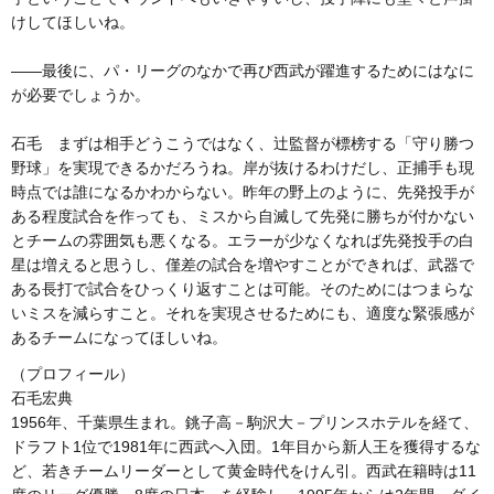
けしてほしいね。
――最後に、パ・リーグのなかで再び西武が躍進するためにはなに
が必要でしょうか。
石毛 まずは相手どうこうではなく、辻監督が標榜する「守り勝つ
野球」を実現できるかだろうね。岸が抜けるわけだし、正捕手も現
時点では誰になるかわからない。昨年の野上のように、先発投手が
ある程度試合を作っても、ミスから自滅して先発に勝ちが付かない
とチームの雰囲気も悪くなる。エラーが少なくなれば先発投手の白
星は増えると思うし、僅差の試合を増やすことができれば、武器で
ある長打で試合をひっくり返すことは可能。そのためにはつまらな
いミスを減らすこと。それを実現させるためにも、適度な緊張感が
あるチームになってほしいね。
（プロフィール）
石毛宏典
1956年、千葉県生まれ。銚子高－駒沢大－プリンスホテルを経て、
ドラフト1位で1981年に西武へ入団。1年目から新人王を獲得するな
ど、若きチームリーダーとして黄金時代をけん引。西武在籍時は11