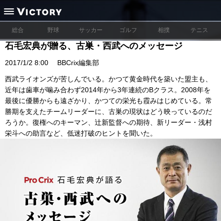
総合
野球
サッカー
ゴルフ
相撲
テニス
石毛宏典が贈る、古巣・西武へのメッセージ
2017/1/2 8:00
BBCrix編集部
西武ライオンズが苦しんでいる。かつて黄金時代を築いた盟主も、
近年は歯車が噛み合わず2014年から3年連続のBクラス。2008年を
最後に優勝からも遠ざかり、かつての栄光も霞みはじめている。常
勝期を支えたチームリーダーに、古巣の現状はどう映っているのだ
ろうか。復権へのキーマン、辻新監督への期待、新リーダー・浅村
栄斗への助言など、低迷打破のヒントを聞いた。