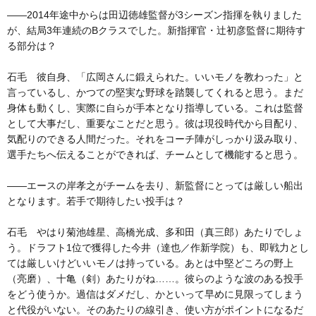
――2014年途中からは田辺徳雄監督が3シーズン指揮を執りました
が、結局3年連続のBクラスでした。新指揮官・辻初彦監督に期待す
る部分は？
石毛 彼自身、「広岡さんに鍛えられた。いいモノを教わった」と
言っているし、かつての堅実な野球を踏襲してくれると思う。まだ
身体も動くし、実際に自らが手本となり指導している。これは監督
として大事だし、重要なことだと思う。彼は現役時代から目配り、
気配りのできる人間だった。それをコーチ陣がしっかり汲み取り、
選手たちへ伝えることができれば、チームとして機能すると思う。
――エースの岸孝之がチームを去り、新監督にとっては厳しい船出
となります。若手で期待したい投手は？
石毛 やはり菊池雄星、高橋光成、多和田（真三郎）あたりでしょ
う。ドラフト1位で獲得した今井（達也／作新学院）も、即戦力とし
ては厳しいけどいいモノは持っている。あとは中堅どころの野上
（亮磨）、十亀（剣）あたりがね……。彼らのような波のある投手
をどう使うか。過信はダメだし、かといって早めに見限ってしまう
と代役がいない。そのあたりの線引き、使い方がポイントになるだ