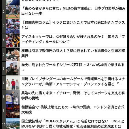
「富める者がさらに富む」MLBの資本主義と、日本プロ野球が踏み
2
出せない一歩
【前園真聖コラム】イラクに負けたことで日本代表に起きたプラス
3
とは
アイスホッケーでは、なぜ殴り合いが許されるのか？ 驚きの「フ
4
ァイティング」ルールについて
横綱は引退で数億円の収入！？謎に包まれている退職金と引退相撲
5
興行
歴史に刻まれたワールドシリーズ第7戦 ～３つの名場面で振り返る
6
～
川崎ブレイブサンダースのホームゲームで音楽演出を手掛けるスチ
7
ャダラパーが川崎新！アリーナシティ・プロジェクトを語る 「楽
しみでしかないでしょ。川崎は、ずっと成長曲線だから」
異端の先に描く未来：イチロー、野茂、そしてスポーツを支える科
8
学界の挑戦
相撲協会で3倍以上増えたもの ～時代の要請、ロンドン公演と古式
9
大相撲
国立競技場が「MUFGスタジアム」に 名前だけではない…JNSEと
10
MUFGが“共創”し描く地域活性化・社会価値創造の近未来図とは