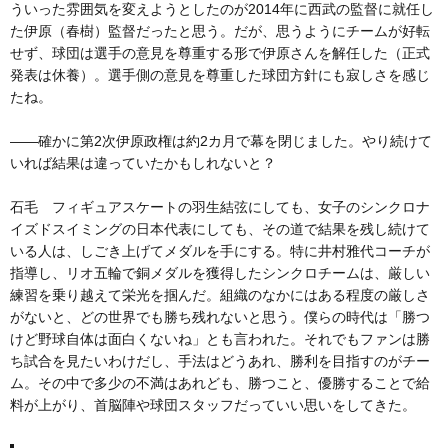
ういった雰囲気を変えようとしたのが2014年に西武の監督に就任し
た伊原（春樹）監督だったと思う。だが、思うようにチームが好転
せず、球団は選手の意見を尊重する形で伊原さんを解任した（正式
発表は休養）。選手側の意見を尊重した球団方針にも寂しさを感じ
たね。
――確かに第2次伊原政権は約2カ月で幕を閉じました。やり続けて
いれば結果は違っていたかもしれないと？
石毛 フィギュアスケートの羽生結弦にしても、女子のシンクロナ
イズドスイミングの日本代表にしても、その道で結果を残し続けて
いる人は、しごき上げてメダルを手にする。特に井村雅代コーチが
指導し、リオ五輪で銅メダルを獲得したシンクロチームは、厳しい
練習を乗り越えて栄光を掴んだ。組織のなかにはある程度の厳しさ
がないと、どの世界でも勝ち残れないと思う。僕らの時代は「勝つ
けど野球自体は面白くないね」とも言われた。それでもファンは勝
ち試合を見たいわけだし、手法はどうあれ、勝利を目指すのがチー
ム。その中で多少の不満はあれども、勝つこと、優勝することで給
料が上がり、首脳陣や球団スタッフだっていい思いをしてきた。