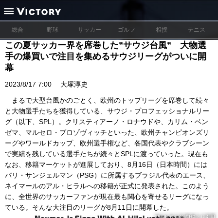
総合
野球
サッカー
ゴルフ
相撲
テニス
この夏サッカー界を席巻した”サウジ台風” 大物選
手の爆買いで注目を集めるサウジリーグがついに開
幕
2023/8/17 7:00
大塚淳史
まるで大型台風かのごとく、欧州のトップリーグを席巻して続々
と大物選手たちを獲得している、サウジ・プロフェッショナルリー
グ（以下、SPL）。クリスティアーノ・ロナウドや、カリム・ベン
ゼマ、マルセロ・ブロゾヴィッチといった、欧州チャンピオンズリ
ーグやワールドカップ、欧州選手権など、各国代表やクラブシーン
で実績を残している選手たちが続々とSPLに渡っていった。現在も
なお、移籍マーケットが進展しており、8月16日（日本時間）には
パリ・サンジェルマン（PSG）に所属するブラジル代表のエース、
ネイマールのアル・ヒラルへの移籍が正式に発表された。このよう
に、全世界のサッカーファンが現在最も関心を寄せるリーグになっ
ている。そんな大注目のリーグが8月11日に開幕した。
アルヒラル公式HPより引用