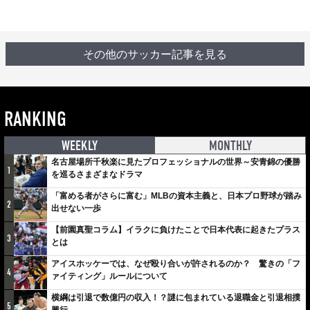
その他のサッカー記事を見る
RANKING
WEEKLY
MONTHLY
名古屋場所千秋楽に見たプロフェッショナルの世界～安青錦の優勝
1
を巡るさまざまなドラマ
「富める者がさらに富む」MLBの資本主義と、日本プロ野球が踏み
2
出せない一歩
【前園真聖コラム】イラクに負けたことで日本代表に起きたプラス
3
とは
アイスホッケーでは、なぜ殴り合いが許されるのか？ 驚きの「フ
4
ァイティング」ルールについて
横綱は引退で数億円の収入！？謎に包まれている退職金と引退相撲
5