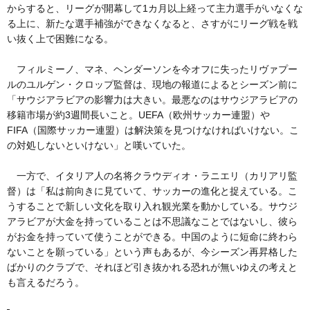
からすると、リーグが開幕して1カ月以上経って主力選手がいなくな
る上に、新たな選手補強ができなくなると、さすがにリーグ戦を戦
い抜く上で困難になる。
フィルミーノ、マネ、ヘンダーソンを今オフに失ったリヴァプー
ルのユルゲン・クロップ監督は、現地の報道によるとシーズン前に
「サウジアラビアの影響力は大きい。最悪なのはサウジアラビアの
移籍市場が約3週間長いこと。UEFA（欧州サッカー連盟）や
FIFA（国際サッカー連盟）は解決策を見つけなければいけない。こ
の対処しないといけない」と嘆いていた。
一方で、イタリア人の名将クラウディオ・ラニエリ（カリアリ監
督）は「私は前向きに見ていて、サッカーの進化と捉えている。こ
うすることで新しい文化を取り入れ観光業を動かしている。サウジ
アラビアが大金を持っていることは不思議なことではないし、彼ら
がお金を持っていて使うことができる。中国のように短命に終わら
ないことを願っている」という声もあるが、今シーズン再昇格した
ばかりのクラブで、それほど引き抜かれる恐れが無いゆえの考えと
も言えるだろう。