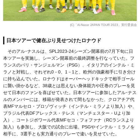
(C)「Al-Nassr JAPAN TOUR 2023」実行委員会
日本ツアーで健在ぶり見せつけたロナウド
そのアル･ナスルは、SPL2023-24シーズン開幕前の7月下旬に日
本ツアーを実施し、シーズン開幕前の最終調整を行なっていた。フ
ランスのパリ・サンジェルマン（PSG）、イタリアのインテル・ミ
ラノと対戦し、それぞれ0－0、1－1と、欧州の強豪相手に引き分け
に持ち込んでいた。ロナウドはオーバーヘッドキックで相手ゴール
に襲い掛かるなど、38歳とは思えない身体能力や圧巻のプレーを見
せて日本のファンを喜ばせていた。日本ツアーに参加したアル･ナス
ルのメンバーには、移籍が発表されて間もなかった、クロアチア代
表MFマルセロ・ブロゾヴィッチ（インテル・ミラノより加入）や、
ブラジル代表DFアレックス・テレス（マンチェスター・Uより加
入）、コートジボワール代表MFセコ・フォファナ（RCランスより
加入）も参加し、大阪での試合に出場。PSGやインテル・ミラノを
相手に、3選手とも実力通りのプレーで違いを見せていた。