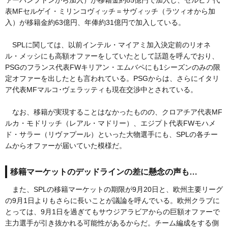
ァーハンプトンから加入）が移籍金約85億円で加入し、セルビア代
表MFセルゲイ・ミリンコヴィッチ＝サヴィッチ（ラツィオから加
入）が移籍金約63億円、年俸約31億円で加入している。
SPLに関しては、以前インテル・マイアミ加入決定前のリオネ
ル・メッシにも高額オファーをしていたとして話題を呼んでおり、
PSGのフランス代表FWキリアン・エムバペにも1シーズンのみの限
定オファーを出したとも言われている。PSGからは、さらにイタリ
ア代表MFマルコ･ヴェラッティも現在交渉中とされている。
なお、移籍が実現することはなかったものの、クロアチア代表MF
ルカ・モドリッチ（レアル・マドリー）、エジプト代表FWモハメ
ド・サラー（リヴァプール）といった大物選手にも、SPLの各チー
ムからオファーが届いていた模様だ。
移籍マーケットのデッドラインの差に懸念の声も…
また、SPLの移籍マーケットの期限が9月20日と、欧州主要リーグ
の9月1日よりもさらに長いことが議論を呼んでいる。欧州クラブに
とっては、9月1日を過ぎてもサウジアラビアからの巨額オファーで
主力選手が引き抜かれる可能性があるからだ。チーム編成をする側