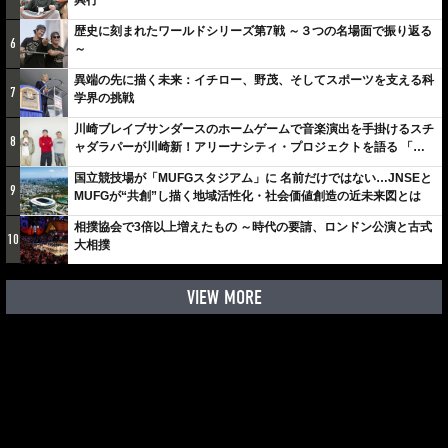
興行
歴史に刻まれたワールドシリーズ第7戦 ～３つの名場面で振り返る
6
～
異端の先に描く未来：イチロー、野茂、そしてスポーツを支える科
7
学界の挑戦
川崎ブレイブサンダースのホームゲームで音楽演出を手掛けるスチ
8
ャダラパーが川崎新！アリーナシティ・プロジェクトを語る 「楽
しみでしかないでしょ。川崎は、ずっと成長曲線だから」
国立競技場が「MUFGスタジアム」に 名前だけではない…JNSEと
9
MUFGが“共創”し描く地域活性化・社会価値創造の近未来図とは
相撲協会で3倍以上増えたもの ～時代の要請、ロンドン公演と古式
10
大相撲
VIEW MORE