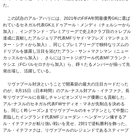
た。
この試合のアル･アハリには、2021年のFIFA年間最優秀GKに選ば
れているセネガル代表GKエドゥアール・メンディ（チェルシーから
加入）、イングランド・プレミアリーグで史上8クラブ目のトレブル
達成に貢献したアルジェリア代表MFリヤド･マフレズ（マンチェス
ター・シティから加入）、同じくプレミアリーグで独特なリズムの
ドリブルを披露し注目を浴びたアラン・サン＝マクシマン（ニュー
カッスルから加入）、さらにはコートジボワール代表MFフランク・
ケシエ（FCバルセロナから加入）ら、錚々たるメンバーが揃って先
発出場し、活躍している。
リヴァプール対決ということで開幕節の最大の注目カードだった
のが、8月15日（日本時間）のアル･ナスル対アル・イテファク。長
年リヴァプールに在籍しチャンピオンズリーグ優勝にも貢献した、
アル･ナスルのセネガル代表FWサディオ・マネが先制点を決める
も、同じく昨シーズンまでリヴァプールのキャプテンとして中盤に
君臨したイングランド代表MFジョーダン・ヘンダーソン擁するア
ル・イテファクが粘り強い戦いを見せ、2対1で逆転勝利を飾った。
アル・イテファクは、リヴァプールのレジェンドであるスティーブ