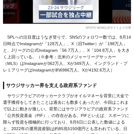
SPOTV NOW公式サイトより引用
SPLへの注目度はうなぎ登りで、SNSのフォロワー数では、8月14
日時点でInstagramが「128万人」、X（旧Twitter）が「198万人」
と、Jリーグの公式Instagram「56.7万人」、X「104.8万人」を大き
く上回っている。（※参考：北米のメジャーリーグサッカー
（MLS）はInstagramが362万人、Xが349万人、イングランド・プ
レミアリーグはInstagramが約6986万人、Xが4192.6万人）
サウジサッカー界を支える政府系ファンド
サウジアラビアのサッカークラブがオイルマネーを背景に大金で
選手獲得をしてきたことは過去にも数多くあったが、今回はこれま
で以上に動きが激しい。背景にはサウジアラビアの政府系ファンド
「公共投資基金（PIF）」の存在がある。PIFといえば、スポーツに
限らず投資を積極的に行っており、8月6日に公表した数値による
と、2022年の運用資産額は約85兆5150億円とも言われている。日