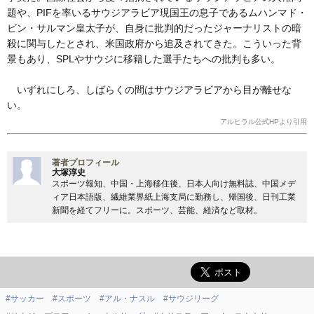
題や、PIFを率いるサウジアラビア現国王の息子であるムハンマド・
ビン・サルマン皇太子が、自身に批判的だったジャーナリストの暗
殺に関与したとされ、米国政府から追及されてきた。こういった背
景もあり、SPLやサウジに移籍した選手たちへの批判も多い。
いずれにしろ、しばらくの間はサウジアラビアから目が離せな
い。
アルヒラル公式HPより引用
著者プロフィール
大塚淳史
スポーツ報知、中国・上海移住後、日本人向け無料誌、中国メデ
ィア日本語版、繊維業界紙上海支局に勤務し、帰国後、日刊工業
新聞を経てフリーに。スポーツ、芸能、経済など取材。
#サッカー
#スポーツ
#アル・ナスル
#サウジリーグ