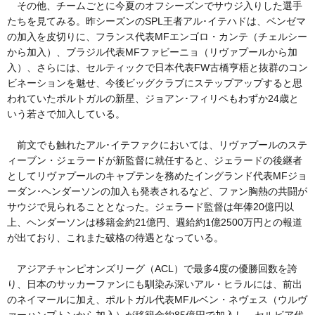
その他、チームごとに今夏のオフシーズンでサウジ入りした選手
たちを見てみる。昨シーズンのSPL王者アル･イテハドは、ベンゼマ
の加入を皮切りに、フランス代表MFエンゴロ・カンテ（チェルシー
から加入）、ブラジル代表MFファビーニョ（リヴァプールから加
入）、さらには、セルティックで日本代表FW古橋亨梧と抜群のコン
ビネーションを魅せ、今後ビッグクラブにステップアップすると思
われていたポルトガルの新星、ジョアン･フィリペもわずか24歳と
いう若さで加入している。
前文でも触れたアル･イテファクにおいては、リヴァプールのステ
ィーブン・ジェラードが新監督に就任すると、ジェラードの後継者
としてリヴァプールのキャプテンを務めたイングランド代表MFジョ
ーダン･ヘンダーソンの加入も発表されるなど、ファン胸熱の共闘が
サウジで見られることとなった。ジェラード監督は年俸20億円以
上、ヘンダーソンは移籍金約21億円、週給約1億2500万円との報道
が出ており、これまた破格の待遇となっている。
アジアチャンピオンズリーグ（ACL）で最多4度の優勝回数を誇
り、日本のサッカーファンにも馴染み深いアル・ヒラルには、前出
のネイマールに加え、ポルトガル代表MFルベン・ネヴェス（ウルヴ