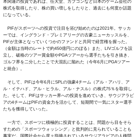
本関連の投資であれば、任天堂、カプコンなど日本のゲーム会社の
株式を取得したり、株の買い増しをしたりと、過去にも何度か話題
になっている。
PIFがスポーツへの投資で注目を浴び始めたのは2021年。サッカ
ーでは、イングランド・プレミアリーグの古豪ニューカッスルを、
PIFが主体となっていくつかのファンドと共同で経営権を握った。
（金額は当時のレートで約450億円にのぼる）また、LIVゴルフを設
立し、破格のツアー賞金額やPGAツアーから選手たちを引き抜き、
ゴルフ界を二分したことで大混乱に陥れた（今年6月にPGAツアー
と統合）。
そして、PIFは今年6月にSPLの強豪4チーム（アル・アハリ、ア
ル・イテハド、アル・ヒラル、アル・ナスル）の株式75％を取得し
た。そして、PIFはサッカー界への投資を進めていき、サウジアラビ
アの4チームはPIFの資金力を活かして、短期間で一気にスター選手
たちを獲得していった。
一方で、スポーツに積極的に投資することは、問題から目をそら
すための「スポーツウォッシング」と批判的に見られていることも
事実だ。国際社会から度々指摘されているサウジアラビアの人権問