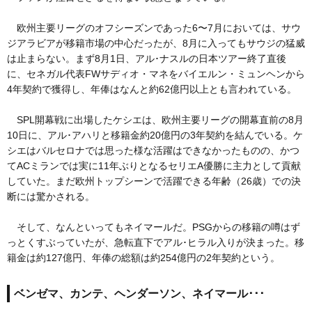
欧州主要リーグのオフシーズンであった6〜7月においては、サウ
ジアラビアが移籍市場の中心だったが、8月に入ってもサウジの猛威
は止まらない。まず8月1日、アル･ナスルの日本ツアー終了直後
に、セネガル代表FWサディオ・マネをバイエルン・ミュンヘンから
4年契約で獲得し、年俸はなんと約62億円以上とも言われている。
SPL開幕戦に出場したケシエは、欧州主要リーグの開幕直前の8月
10日に、アル･アハリと移籍金約20億円の3年契約を結んでいる。ケ
シエはバルセロナでは思った様な活躍はできなかったものの、かつ
てACミランでは実に11年ぶりとなるセリエA優勝に主力として貢献
していた。まだ欧州トップシーンで活躍できる年齢（26歳）での決
断には驚かされる。
そして、なんといってもネイマールだ。PSGからの移籍の噂はず
っとくすぶっていたが、急転直下でアル･ヒラル入りが決まった。移
籍金は約127億円、年俸の総額は約254億円の2年契約という。
ベンゼマ、カンテ、ヘンダーソン、ネイマール･･･