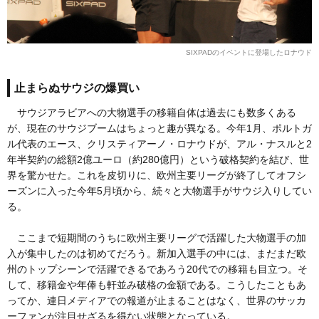
SIXPADのイベントに登場したロナウド
止まらぬサウジの爆買い
サウジアラビアへの大物選手の移籍自体は過去にも数多くある
が、現在のサウジブームはちょっと趣が異なる。今年1月、ポルトガ
ル代表のエース、クリスティアーノ・ロナウドが、アル・ナスルと2
年半契約の総額2億ユーロ（約280億円）という破格契約を結び、世
界を驚かせた。これを皮切りに、欧州主要リーグが終了してオフシ
ーズンに入った今年5月頃から、続々と大物選手がサウジ入りしてい
る。
ここまで短期間のうちに欧州主要リーグで活躍した大物選手の加
入が集中したのは初めてだろう。新加入選手の中には、まだまだ欧
州のトップシーンで活躍できるであろう20代での移籍も目立つ。そ
して、移籍金や年俸も軒並み破格の金額である。こうしたこともあ
ってか、連日メディアでの報道が止まることはなく、世界のサッカ
ーファンが注目せざるを得ない状態となっている。