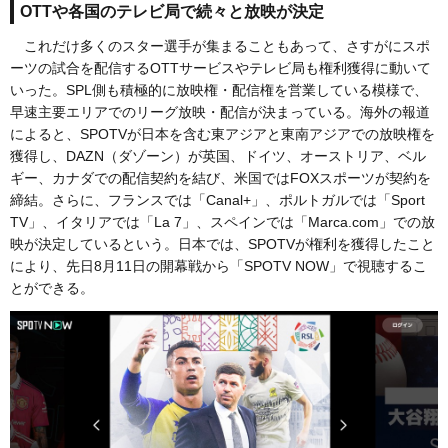
OTTや各国のテレビ局で続々と放映が決定
これだけ多くのスター選手が集まることもあって、さすがにスポ
ーツの試合を配信するOTTサービスやテレビ局も権利獲得に動いて
いった。SPL側も積極的に放映権・配信権を営業している模様で、
早速主要エリアでのリーグ放映・配信が決まっている。海外の報道
によると、SPOTVが日本を含む東アジアと東南アジアでの放映権を
獲得し、DAZN（ダゾーン）が英国、ドイツ、オーストリア、ベル
ギー、カナダでの配信契約を結び、米国ではFOXスポーツが契約を
締結。さらに、フランスでは「Canal+」、ポルトガルでは「Sport
TV」、イタリアでは「La 7」、スペインでは「Marca.com」での放
映が決定しているという。日本では、SPOTVが権利を獲得したこと
により、先日8月11日の開幕戦から「SPOTV NOW」で視聴するこ
とができる。