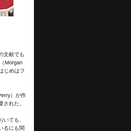
の文献でも
organ
はじめはフ
rry）が作
愛された。
おいても、
いるにも関