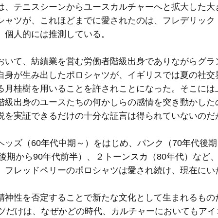
、テニスシーンからユースカルチャーへと拡大した大
シャツが、これほどまでに愛されたのは、フレデリック
、個人的には推測している。
いて、紡績業を営む労働者階級出身でありながらグラ
自身が生み出したポロシャツが、イギリスでは夏の社交
る月桂樹を用いることを許されことになった。そこには
階級出身のユースたちの何かしらの感情を突き動かした
説を実証できるだけの十分な証言は得られていないのだ
ッズ（60年代中期～）をはじめ、パンク（70年代後期
代後期から90年代前半）、２トーンスカ（80年代）など
、フレッドペリーのポロシャツは愛され続け、現在にい
神性を否定することで新たな文化として生まれるもの
ャツだけは、なぜかどの時代、カルチャーにおいてもアイ