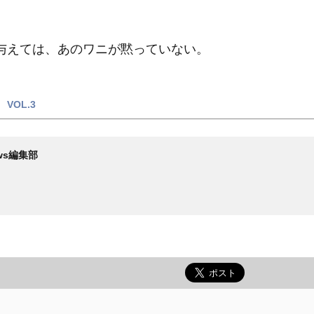
与えては、あのワニが黙っていない。
VOL.3
News編集部