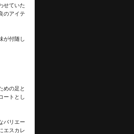
わせていた
良のアイテ
味が付随し
ための足と
コートとし
なバリエー
にエスカレ