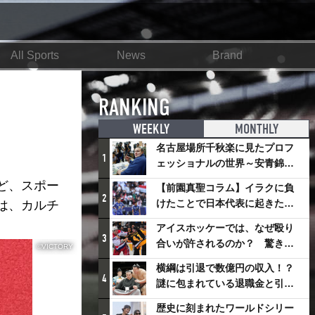
All Sports
News
Brand
の？
RANKING
WEEKLY
MONTHLY
名古屋場所千秋楽に見たプロフ
1
ェッショナルの世界～安青錦の
優勝を巡るさまざまなドラマ
ど、スポー
【前園真聖コラム】イラクに負
2
けたことで日本代表に起きたプ
は、カルチ
ラスとは
アイスホッケーでは、なぜ殴り
3
合いが許されるのか？ 驚きの
©VICTORY
「ファイティング」ルールにつ
横綱は引退で数億円の収入！？
いて
4
謎に包まれている退職金と引退
相撲興行
歴史に刻まれたワールドシリー