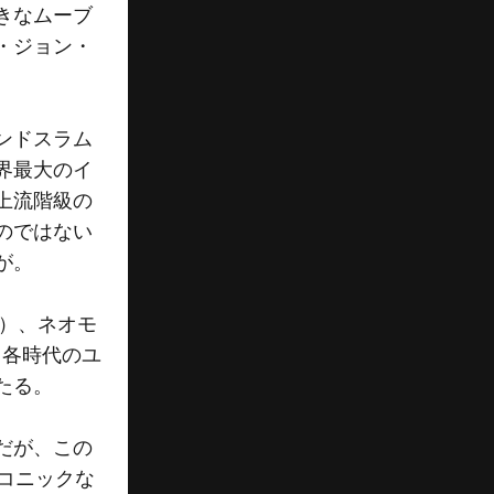
きなムーブ
・ジョン・
ンドスラム
界最大のイ
上流階級の
のではない
が。
）、ネオモ
、各時代のユ
たる。
だが、この
コニックな