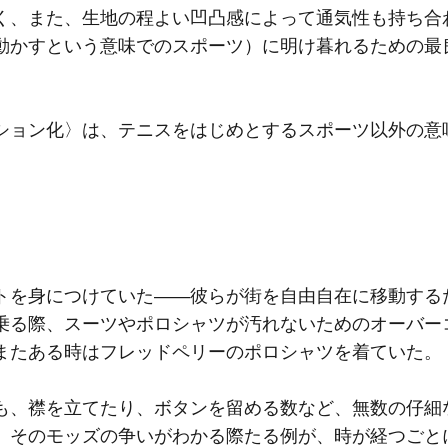
く、また、生地の程よい凹凸感によって通気性も持ち合
動かすという意味でのスポーツ）に明け暮れるための最
ョン化〉は、テニスをはじめとするスポーツ以外の意
を身につけていた――彼らが街を自由自在に移動する
乗る際、スーツやポロシャツが汚れないためのオーバー
またある時はフレッドペリーのポロシャツを着ていた。
、襟を立てたり、ボタンを留める数など、無数の仔細
。そのモッズの争いがわかる際たる例が、時が経つごと