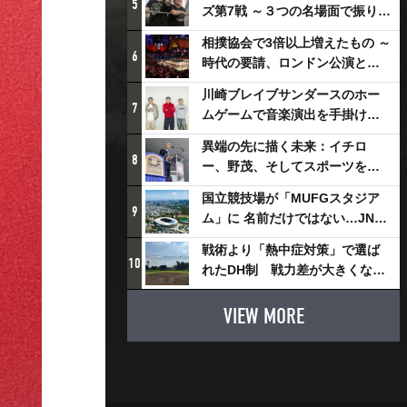
5
ズ第7戦 ～３つの名場面で振り返
る～
相撲協会で3倍以上増えたもの ～
6
時代の要請、ロンドン公演と古
式大相撲
川崎ブレイブサンダースのホー
7
ムゲームで音楽演出を手掛ける
スチャダラパーが川崎新！アリ
異端の先に描く未来：イチロ
ーナシティ・プロジェクトを語
8
ー、野茂、そしてスポーツを支
る 「楽しみでしかないでしょ。
える科学界の挑戦
川崎は、ずっと成長曲線だか
国立競技場が「MUFGスタジア
9
ら」
ム」に 名前だけではない…JNSE
とMUFGが“共創”し描く地域活
戦術より「熱中症対策」で選ば
性化・社会価値創造の近未来図
10
れたDH制 戦力差が大きくなる
とは
懸念も
VIEW MORE