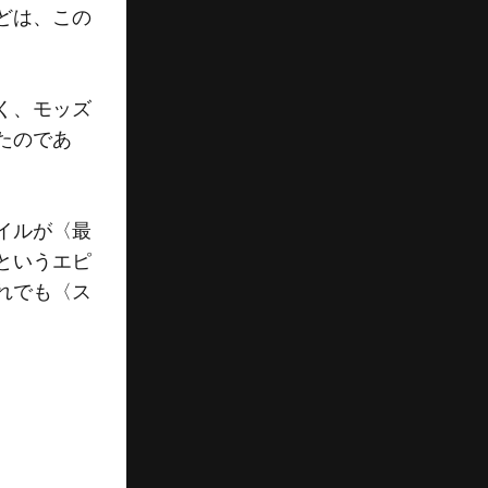
どは、この
。
く、モッズ
たのであ
イルが〈最
というエピ
れでも〈ス