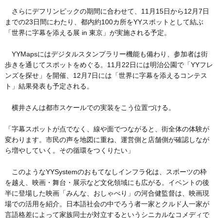
さらにデフリンピックの期間に合わせて、11月15日から12月7日
までの23日間にわたり、都内約100カ所をYYスポットとして結ぶ
「世界に字幕を添える展 in 東京」が実施される予定。
YYMapsにはデジタルスタンプラリー機能も備わり、参加者は街
歩きを通じてスポットをめぐる。11月22日には明治公園で「YYフレ
ンズを探せ」を開催、12月7日には「世界に字幕を添えるコンテス
ト」結果発表も予定される。
横井さんは都市スケールでの実装をこう位置づける。
「字幕スポットが点でなく、線や面でつながると、街全体の体験が
変わります。市民の声を地図に重ね、運営側と店舗側が確認しなが
ら増やしていく。その循環をつくりたい」
このようなYYSystemのおもてなしインフラ化は、スポーツの枠
を越え、映画・舞台・展示など文化領域にも広がる。イベントの後
半に登場した映画「みんな、おしゃべり」の河合健監督は、映画現
場での活用を紹介。日本語社会の中でろう者一家とクルド人一家が
言語格差によって家族同士が対立するというシニカルなコメディで