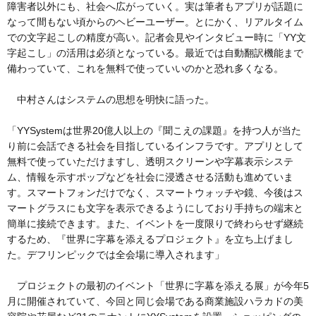
障害者以外にも、社会へ広がっていく。実は筆者もアプリが話題に
なって間もない頃からのヘビーユーザー。とにかく、リアルタイム
での文字起こしの精度が高い。記者会見やインタビュー時に「YY文
字起こし」の活用は必須となっている。最近では自動翻訳機能まで
備わっていて、これを無料で使っていいのかと恐れ多くなる。
中村さんはシステムの思想を明快に語った。
「YYSystemは世界20億人以上の『聞こえの課題』を持つ人が当た
り前に会話できる社会を目指しているインフラです。アプリとして
無料で使っていただけますし、透明スクリーンや字幕表示システ
ム、情報を示すポップなどを社会に浸透させる活動も進めていま
す。スマートフォンだけでなく、スマートウォッチや鏡、今後はス
マートグラスにも文字を表示できるようにしており手持ちの端末と
簡単に接続できます。また、イベントを一度限りで終わらせず継続
するため、『世界に字幕を添えるプロジェクト』を立ち上げまし
た。デフリンピックでは全会場に導入されます」
プロジェクトの最初のイベント「世界に字幕を添える展」が今年5
月に開催されていて、今回と同じ会場である商業施設ハラカドの美