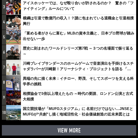
アイスホッケーでは、なぜ殴り合いが許されるのか？ 驚きの「フ
3
ァイティング」ルールについて
横綱は引退で数億円の収入！？謎に包まれている退職金と引退相撲
4
興行
「富める者がさらに富む」MLBの資本主義と、日本プロ野球が踏み
5
出せない一歩
歴史に刻まれたワールドシリーズ第7戦 ～３つの名場面で振り返る
6
～
川崎ブレイブサンダースのホームゲームで音楽演出を手掛けるスチ
7
ャダラパーが川崎新！アリーナシティ・プロジェクトを語る 「楽
しみでしかないでしょ。川崎は、ずっと成長曲線だから」
異端の先に描く未来：イチロー、野茂、そしてスポーツを支える科
8
学界の挑戦
相撲協会で3倍以上増えたもの ～時代の要請、ロンドン公演と古式
9
大相撲
国立競技場が「MUFGスタジアム」に 名前だけではない…JNSEと
10
MUFGが“共創”し描く地域活性化・社会価値創造の近未来図とは
VIEW MORE