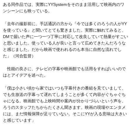
ある同作品では、実際にYYSystemをそのまま活用して映画内のワ
ンシーンにも映っている。
「去年の撮影前に、手話通訳の方から『今では多くのろうの人がYY
を使っている』と聞いてとても驚きました。実際に触れてみると、
DMで届いた声に一つ一つ丁寧に対応して改良していて熱量がすごい
と思いました。使っている人が良いと言って広めてきたんだろうな
と感じました。だから映画で使われるのも本当に自然な流れでし
た」（河合監督）
性能の良さに、テレビの字幕や映画館でも活用をすればいいので
はとアイデアを述べた。
「僕は小さい頃から家ではいつも字幕付きの番組を見ていまして、
でも生放送の字幕って遅れてしまうことが多くて内容がぐちゃぐち
ゃになる。映画館でも上映時間や案内が分かりづらいという声を、
ろうのスタッフたちからたくさん聞きます。映画の現場やエンタメ
には、まだ情報保障が足りていない。そこにYYが入る意味は大きい
と感じています」