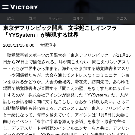
総合
野球
サッカー
ゴルフ
相撲
テニス
東京デフリンピック開幕 文字起こしインフラ
「YYSystem」が実現する世界
2025/11/15 8:00
大塚淳史
聴覚障害者スポーツの国際大会「東京デフリンピック」が11月15
日から26日まで開催される。耳が聞こえない、聞こえづらいアスリ
ートたちが世界中から集まる。海外から参加する聴覚障害者アスリ
ートや関係者たちが、大会を通じてストレスなくコミュニケーショ
ンを取れるかどうか。大会の会場内、滞在先、訪問先で、あらゆる
場面で聴覚障害者が直面する「聞こえの壁」をなくすためにサポー
トするのが、株式会社アイシンが開発した「YYSystem」だ。人が
話した会話を瞬く間に文字起こしし、なおかつ精度も高い。さらに
自動翻訳機能も兼ね備える。このシステムが、東京デフリンピック
と一緒になって、障壁を越えていく。アイシンは11月5日に大会に
向けたイベント「東京に字幕を添える会議」を東京・原宿で主催
し、デフアスリートや難聴のインフルエンサーらと共に、デフリン
ピックのアピール、YYSystemの活用法、どんな未来につなげてい