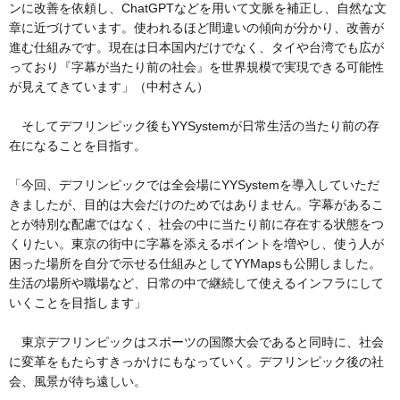
ンに改善を依頼し、ChatGPTなどを用いて文脈を補正し、自然な文
章に近づけています。使われるほど間違いの傾向が分かり、改善が
進む仕組みです。現在は日本国内だけでなく、タイや台湾でも広が
っており『字幕が当たり前の社会』を世界規模で実現できる可能性
が見えてきています」（中村さん）
そしてデフリンピック後もYYSystemが日常生活の当たり前の存
在になることを目指す。
「今回、デフリンピックでは全会場にYYSystemを導入していただ
きましたが、目的は大会だけのためではありません。字幕があるこ
とが特別な配慮ではなく、社会の中に当たり前に存在する状態をつ
くりたい。東京の街中に字幕を添えるポイントを増やし、使う人が
困った場所を自分で示せる仕組みとしてYYMapsも公開しました。
生活の場所や職場など、日常の中で継続して使えるインフラにして
いくことを目指します」
東京デフリンピックはスポーツの国際大会であると同時に、社会
に変革をもたらすきっかけにもなっていく。デフリンピック後の社
会、風景が待ち遠しい。