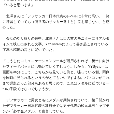
ていると思います」
北澤さんは「デフサッカー日本代表のレベルは非常に高い。一緒
に練習していても（健常者のサッカー選手と）差を感じない」と感
心した。
会話のやり取りの最中、北澤さんは目の前のモニターにリアルタ
イムで映し出される文字、YYSystemによって書き起こされている
字幕の精度の高さに驚いていた。
「こうしたコミュニケーションツールが活用されれば、後半に向け
たフィードバックにも効いていくでしょう。しかも、YYSystemは
画面を半分にして、こちらから見ている側と、喋っている側、両側
を同時に見られるというのがとてもいいですよね。パソコンがこれ
まで課題だった部分もあると思うので、これはメダルに近づける一
つの手段ではないでしょうか」
デフサッカーは男女ともにメダルが期待されていて、後日開かれ
たデフサッカー日本代表の壮行会では男子代表の松元卓巳キャプテ
ンが「必ず金メダル」と宣言していた。