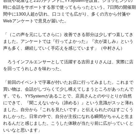
容院や花屋など21のテナントにYYSystemを設置。ショッピングの
時に会話をサポートする形で使ってもらったという。7日間の開催期
間中に1300人超が訪れ、口コミでも広がり、多くの方から付箋や
Webアンケートで意見が届いた。
「（この声を元にしてさらに）改善できる部分は少しずつ直してき
ました。アンケートでは『行ってよかった』『次が楽しみ』という
声も多く、継続していく手応えを感じています」（中村さん）
ろうインフルエンサーとして活躍する吉田まりさんは、実際に店
を回ってうれしさを味わった。
「前回のイベントで字幕が付いたお店に行ってみました。これまで
買い物は、会話がしづらくて少し構えてしまうところがあったんで
す。でも、YYSystemがあることで、店員さんとのやりとりが自然
にできて、『聞こえないから（諦める）』という意識がスッと薄れ
ました。自分から『これを見たいです』と伝えられたのはすごくう
れしかった。日常の中で、自分が主役になれる瞬間がちゃんと生ま
れるんだと感じました。こうした体験が当たり前に広がっていくと
いいなと思います」