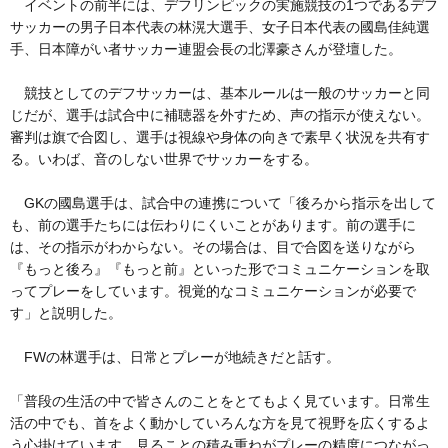
イベントの前半には、デフリンピックの実施競技の1つであるデフ
サッカーの男子日本代表の林滉大選手、女子日本代表の國島佳純選
手、日本障がい者サッカー連盟会長の北澤豪さんが登壇した。
競技としてのデフサッカーは、基本ルールは一般のサッカーと同
じだが、選手は試合中に補聴器を外すため、声の指示が使えない。
審判は旗で合図し、選手は視線や身体の向きで素早く状況を共有す
る。いわば、音のしない世界でサッカーをする。
GKの國島選手は、試合中の連携について「後ろから指示を出して
も、前の選手たちには伝わりにくいことがあります。前の選手に
は、その指示がわからない。その場合は、目で合図を送りながら
『もっと後ろ』『もっと前』といった形でコミュニケーションを取
ってプレーをしています。視覚的なコミュニケーションが必要で
す」と説明した。
FWの林選手は、日常とプレーが地続きだと話す。
「普段の生活の中で皆さんのことをとてもよく見ています。日常生
活の中でも、首をよく動かしていろんな方を見て視野を広くするよ
う心掛けています。見ることの積み重ねがプレーの精度につながっ