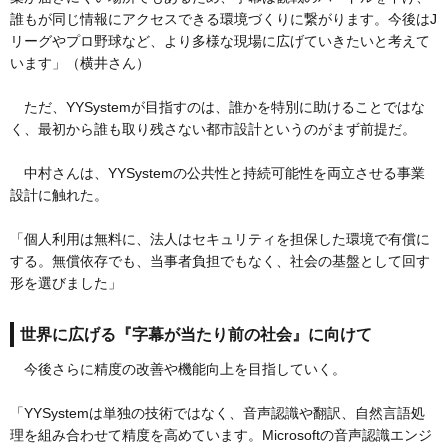
誰もが同じ情報にアクセスできる環境づくりに繋がります。今後はJ
リーグやプロ野球など、より多様な現場に広げていきたいと考えて
います」（横井さん）
ただ、YYSystemが目指すのは、誰かを特別に助けることではな
く、最初から誰も取り残さない都市設計というのがまず前提だ。
中村さんは、YYSystemの公共性と持続可能性を両立させる事業
設計に触れた。
「個人利用は無料に、法人はセキュリティを担保した環境で有償に
する。無償依存でも、当事者負担でもなく、社会の基盤として回す
形を選びました」
世界に広げる『字幕が当たり前の社会』に向けて
今後さらに精度の改善や機能向上を目指していく。
「YYSystemは単独の技術ではなく、音声認識や翻訳、自然言語処
理を組み合わせて精度を高めています。Microsoftの音声認識エンジ