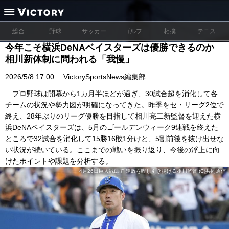
総合
野球
サッカー
ゴルフ
相撲
テニス
今年こそ横浜DeNAベイスターズは優勝できるのか
相川新体制に問われる「我慢」
2026/5/8 17:00
VictorySportsNews編集部
プロ野球は開幕から1カ月半ほどが過ぎ、30試合超を消化して各
チームの状況や勢力図が明確になってきた。昨季をセ・リーグ2位で
終え、28年ぶりのリーグ優勝を目指して相川亮二新監督を迎えた横
浜DeNAベイスターズは、5月のゴールデンウィーク9連戦を終えた
ところで32試合を消化して15勝16敗1分けと、5割前後を抜け出せな
い状況が続いている。ここまでの戦いを振り返り、今後の浮上に向
けたポイントや課題を分析する。
4月26日巨人戦にて 連敗を喫し引き揚げる相川監督 (C)共同通信