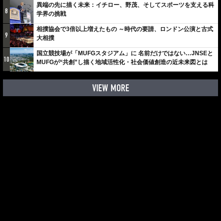
異端の先に描く未来：イチロー、野茂、そしてスポーツを支える科
8
学界の挑戦
相撲協会で3倍以上増えたもの ～時代の要請、ロンドン公演と古式
9
大相撲
国立競技場が「MUFGスタジアム」に 名前だけではない…JNSEと
10
MUFGが“共創”し描く地域活性化・社会価値創造の近未来図とは
VIEW MORE