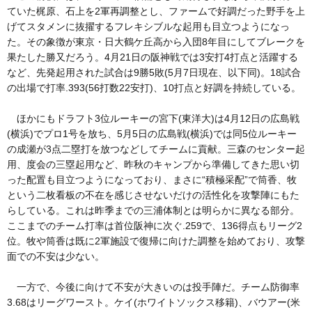
ていた梶原、石上を2軍再調整とし、ファームで好調だった野手を上
げてスタメンに抜擢するフレキシブルな起用も目立つようになっ
た。その象徴が東京・日大鶴ケ丘高から入団8年目にしてブレークを
果たした勝又だろう。4月21日の阪神戦では3安打4打点と活躍する
など、先発起用された試合は9勝5敗(5月7日現在、以下同)。18試合
の出場で打率.393(56打数22安打)、10打点と好調を持続している。
ほかにもドラフト3位ルーキーの宮下(東洋大)は4月12日の広島戦
(横浜)でプロ1号を放ち、5月5日の広島戦(横浜)では同5位ルーキー
の成瀬が3点二塁打を放つなどしてチームに貢献。三森のセンター起
用、度会の三塁起用など、昨秋のキャンプから準備してきた思い切
った配置も目立つようになっており、まさに“積極采配”で筒香、牧
という二枚看板の不在を感じさせないだけの活性化を攻撃陣にもた
らしている。これは昨季までの三浦体制とは明らかに異なる部分。
ここまでのチーム打率は首位阪神に次ぐ.259で、136得点もリーグ2
位。牧や筒香は既に2軍施設で復帰に向けた調整を始めており、攻撃
面での不安は少ない。
一方で、今後に向けて不安が大きいのは投手陣だ。チーム防御率
3.68はリーグワースト。ケイ(ホワイトソックス移籍)、バウアー(米