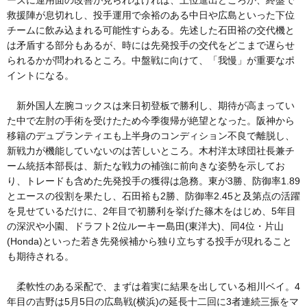
ーズに運用面の改善が見られなければ、上位進出どころか、終盤で
救援陣が息切れし、投手運用で余裕のある中日や広島といった下位
チームに飲み込まれる可能性すらある。先述した石田裕の交代機と
は矛盾する部分もあるが、時には先発投手の交代をどこまで遅らせ
られるかが問われるところ。中盤戦に向けて、「我慢」が重要なポ
イントになる。
新外国人左腕コックスは来日初登板で勝利し、期待が高まってい
た中で左肘の手術を受けたため今季復帰が絶望となった。阪神から
移籍のデュプランティエも上半身のコンディション不良で離脱し、
新戦力が機能していないのは苦しいところ。木村洋太球団社長兼チ
ーム統括本部長は、新たな戦力の補強に前向きな姿勢を示してお
り、トレードも含めた先発投手の獲得は急務。東が3勝、防御率1.89
とエースの役割を果たし、石田裕も2勝、防御率2.45と及第点の活躍
を見せているだけに、2年目で初勝利を挙げた篠木をはじめ、5年目
の深沢や小園、ドラフト2位ルーキー島田(東洋大)、同4位・片山
(Honda)といった若き先発候補から独り立ちする投手が現れること
も期待される。
柔軟性のある采配で、まずは着実に結果を出している相川ベイ。4
年目の吉野は5月5日の広島戦(横浜)の延長十二回に3者連続三振をマ