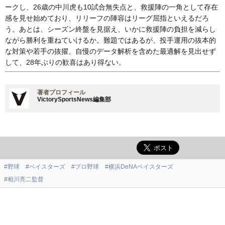
ークし、26歳の中川虎も10試合無失点と、救援陣の一角として存在
感を見せ始めており、リリーフの陣容はリーグ屈指といえるだろ
う。あとは、シーズン終盤を見据え、いかに救援陣の負担を減らし
ながら勝利を重ねていけるか。難題ではあるが、投手運用の抜本的
な対策や若手の抜擢、自慢のデータ解析を含めた最適解を見出せず
して、28年ぶりの歓喜はあり得ない。
著者プロフィール
VictorySportsNews編集部
#野球
#ベイスターズ
#プロ野球
#横浜DeNAベイスターズ
#相川亮二監督