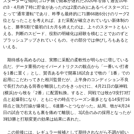
スターターな傾向(コロナ禍で開幕が遅れた2020年を除く過去10年
の3・4月終了時に貯金があったのは2度のみ)にあるベイスターズに
とって“通常運転”であり、昨季も最終的に71勝66敗6分けのリーグ2
位となったことを考えれば、まだ采配が確立されていない新体制の
もと、勝率5割で最初の1カ月を終えたのは、上々のスタートともい
える。判断のスピード、役割の明確化は経験を積むことでおのずと
ブラッシュアップされていくもの。その部分では伸びしろもあると
いえる。
期待感を高めるのは、実際に采配の柔軟性が明らかに増している
点だ。データ重視のセイバーメトリクスの観点から「一番いい打者
を1番に置く」とし、賛否ある中で開幕18試合まで牧の「1番」での
起用にこだわってきた相川監督だが、上半身のコンディション不良
で長打力のある筒香が離脱したのをきっかけに、4月21日の阪神戦
(横浜)から牧を「2番」に配置転換。すると、同戦では牧が3安打3打
点と起爆剤になり、ともにその時点でシーズン最多となる14安打16
得点と強力打線が爆発し、6連勝へとつながった。結局、牧が4月24
日の試合で右太もも裏を痛めて離脱し、3試合のみの採用となったが
3戦3勝と打順変更の効果は結果に表れた。
この前後には、レギュラー候補として期待されながら不調が続い