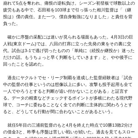
崩れて5点を奪われ、痛恨の逆転負け。シーズン初登板で球数以上の
疲労もある中で、石田裕を103球まで引っ張った相川監督は「（継
投は）僕の責任。また一つ、僕自身勉強になりました」と責任を背
負った。
確かに序盤の采配には迷いが見られる場面もあった。4月3日の巨
人戦(東京ドーム)では、八回の打席に立った先発の東をその裏に交
代。試合は3-1で逃げ切ったものの「単純に（続投か継投か）迷った
だけの話。もうちょっと早く判断をしていきます」と、やや後手に
回ったことを認めた。
過去にヤクルトでセ・リーグ制覇を達成した監督経験者は「試合
中の監督の仕事というのは想像以上に多い。攻撃も投手起用も全て
一人でやろうとすると判断が追い付かないことがある」と証言す
る。データの精査などチェックするポイントが多岐にわたる現代野
球で、コーチに委ねることなく全ての判断に主体的に関わろうとす
ると、どうしても行動が間に合わないことがあるという。
就任5年目の三浦前監督のもと4月を終えた時点で10勝13敗2分け
の借金3と、昨季も序盤は苦しい戦いが続いた。過去を見てもスロー