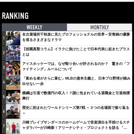
RANKING
WEEKLY
MONTHLY
名古屋場所千秋楽に見たプロフェッショナルの世界～安青錦の優勝
1
を巡るさまざまなドラマ
【前園真聖コラム】イラクに負けたことで日本代表に起きたプラス
2
とは
アイスホッケーでは、なぜ殴り合いが許されるのか？ 驚きの「フ
3
ァイティング」ルールについて
「富める者がさらに富む」MLBの資本主義と、日本プロ野球が踏み
4
出せない一歩
横綱は引退で数億円の収入！？謎に包まれている退職金と引退相撲
5
興行
歴史に刻まれたワールドシリーズ第7戦 ～３つの名場面で振り返る
6
～
川崎ブレイブサンダースのホームゲームで音楽演出を手掛けるスチ
7
ャダラパーが川崎新！アリーナシティ・プロジェクトを語る 「楽
しみでしかないでしょ。川崎は、ずっと成長曲線だから」