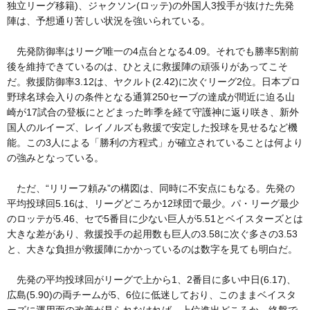
独立リーグ移籍)、ジャクソン(ロッテ)の外国人3投手が抜けた先発
陣は、予想通り苦しい状況を強いられている。
先発防御率はリーグ唯一の4点台となる4.09。それでも勝率5割前
後を維持できているのは、ひとえに救援陣の頑張りがあってこそ
だ。救援防御率3.12は、ヤクルト(2.42)に次ぐリーグ2位。日本プロ
野球名球会入りの条件となる通算250セーブの達成が間近に迫る山
崎が17試合の登板にとどまった昨季を経て守護神に返り咲き、新外
国人のルイーズ、レイノルズも救援で安定した投球を見せるなど機
能。この3人による「勝利の方程式」が確立されていることは何より
の強みとなっている。
ただ、“リリーフ頼み”の構図は、同時に不安点にもなる。先発の
平均投球回5.16は、リーグどころか12球団で最少。パ・リーグ最少
のロッテが5.46、セで5番目に少ない巨人が5.51とベイスターズとは
大きな差があり、救援投手の起用数も巨人の3.58に次ぐ多さの3.53
と、大きな負担が救援陣にかかっているのは数字を見ても明白だ。
先発の平均投球回がリーグで上から1、2番目に多い中日(6.17)、
広島(5.90)の両チームが5、6位に低迷しており、このままベイスタ