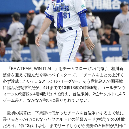
「BE A TEAM, WIN IT ALL」をチームスローガンに掲げ、相川新
監督を迎えて臨んだ今季のベイスターズ。「チームをまとめ上げて
必ず達成したい」。28年ぶりのリーグVへ、そう意気込んで開幕戦
に臨んだ指揮官だが、4月までで13勝13敗の勝率5割。ゴールデンウ
ィークの9連戦を4勝4敗1分けで終え、首位阪神、2位ヤクルトに4.5
ゲーム差と、なかなか勢いに乗りきれていない。
最初の誤算は、下馬評の低かったチームを首位争いするまで波に
乗せるきっかけにもなったヤクルトとの開幕カード(横浜)での3連敗
だろう。特に3戦目は七回までリードしながら先発の石田裕が八回に