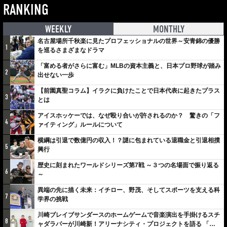
RANKING
WEEKLY
MONTHLY
名古屋場所千秋楽に見たプロフェッショナルの世界～安青錦の優勝
1
を巡るさまざまなドラマ
「富める者がさらに富む」MLBの資本主義と、日本プロ野球が踏み
2
出せない一歩
【前園真聖コラム】イラクに負けたことで日本代表に起きたプラス
3
とは
アイスホッケーでは、なぜ殴り合いが許されるのか？ 驚きの「フ
4
ァイティング」ルールについて
横綱は引退で数億円の収入！？謎に包まれている退職金と引退相撲
5
興行
歴史に刻まれたワールドシリーズ第7戦 ～３つの名場面で振り返る
6
～
異端の先に描く未来：イチロー、野茂、そしてスポーツを支える科
7
学界の挑戦
川崎ブレイブサンダースのホームゲームで音楽演出を手掛けるスチ
8
ャダラパーが川崎新！アリーナシティ・プロジェクトを語る 「楽