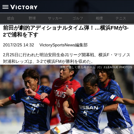
総合
野球
サッカー
ゴルフ
相撲
テニス
前田が劇的アディショナルタイム弾！…横浜FMが3-
2で浦和を下す
2017/2/25 14:32
VictorySportsNews編集部
2月25日に行われた明治安田生命J1リーグ開幕戦、横浜F・マリノス
対浦和レッズは、3-2で横浜FMが勝利を収めた。
球際で激しく競る両チーム（C）J.LEAGUE PHOTOS