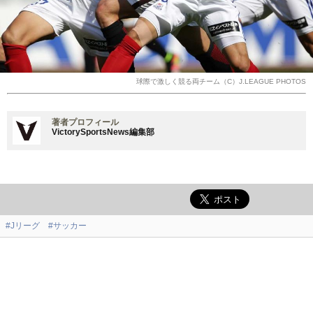
球際で激しく競る両チーム（C）J.LEAGUE PHOTOS
著者プロフィール
VictorySportsNews編集部
#Jリーグ
#サッカー