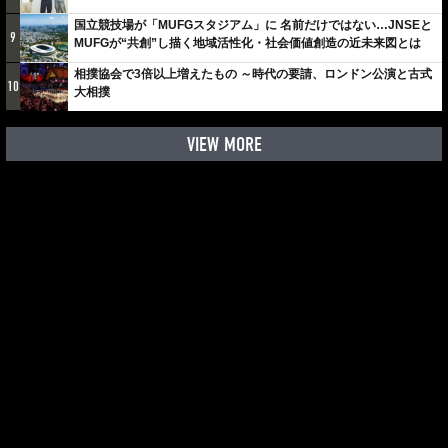
しみでしかないでしょ。川崎は、ずっと成長曲線だから」
国立競技場が「MUFGスタジアム」に 名前だけではない…JNSEと
9
MUFGが“共創”し描く地域活性化・社会価値創造の近未来図とは
相撲協会で3倍以上増えたもの ～時代の要請、ロンドン公演と古式
10
大相撲
VIEW MORE