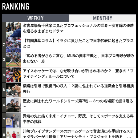
RANKING
WEEKLY
MONTHLY
名古屋場所千秋楽に見たプロフェッショナルの世界～安青錦の優勝
1
を巡るさまざまなドラマ
【前園真聖コラム】イラクに負けたことで日本代表に起きたプラス
2
とは
「富める者がさらに富む」MLBの資本主義と、日本プロ野球が踏み
3
出せない一歩
アイスホッケーでは、なぜ殴り合いが許されるのか？ 驚きの「フ
4
ァイティング」ルールについて
横綱は引退で数億円の収入！？謎に包まれている退職金と引退相撲
5
興行
歴史に刻まれたワールドシリーズ第7戦 ～３つの名場面で振り返る
6
～
異端の先に描く未来：イチロー、野茂、そしてスポーツを支える科
7
学界の挑戦
川崎ブレイブサンダースのホームゲームで音楽演出を手掛けるスチ
8
ャダラパーが川崎新！アリーナシティ・プロジェクトを語る 「楽