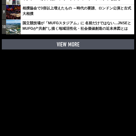
しみでしかないでしょ。川崎は、ずっと成長曲線だから」
相撲協会で3倍以上増えたもの ～時代の要請、ロンドン公演と古式
9
大相撲
国立競技場が「MUFGスタジアム」に 名前だけではない…JNSEと
10
MUFGが“共創”し描く地域活性化・社会価値創造の近未来図とは
VIEW MORE