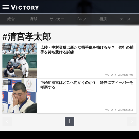
総合
野球
サッカー
ゴルフ
相撲
テニス
#清宮孝太郎
広陵・中村奨成は新たな捕手像を描けるか？ 強打の捕
野球
手を待ち受ける試練
VICTORY
2017/8/25 7:00
“怪物”清宮はどこへ向かうのか？ 冷静にフィーバーを
野球
考察する
VICTORY
2017/8/2 12:14
1