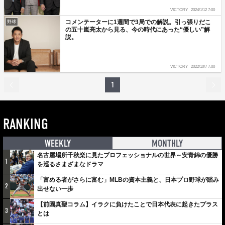
VICTORY
2024/1/12 7:00
コメンテーターに1週間で3局での解説。引っ張りだこ
野球
の五十嵐亮太から見る、今の時代にあった“優しい”解
説。
VICTORY
2022/10/7 7:00
1
RANKING
WEEKLY
MONTHLY
名古屋場所千秋楽に見たプロフェッショナルの世界～安青錦の優勝
1
を巡るさまざまなドラマ
「富める者がさらに富む」MLBの資本主義と、日本プロ野球が踏み
2
出せない一歩
【前園真聖コラム】イラクに負けたことで日本代表に起きたプラス
3
とは