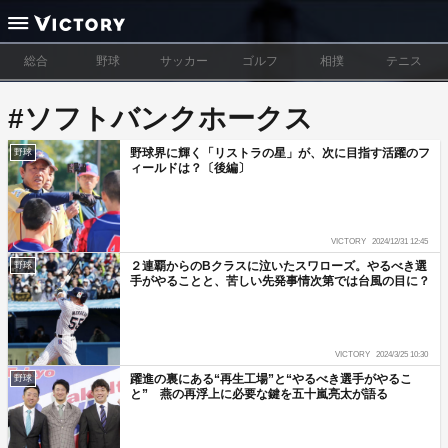
総合
野球
サッカー
ゴルフ
相撲
テニス
#ソフトバンクホークス
野球界に輝く「リストラの星」が、次に目指す活躍のフ
野球
ィールドは？〔後編〕
VICTORY
2024/12/31 12:45
２連覇からのBクラスに泣いたスワローズ。やるべき選
野球
手がやることと、苦しい先発事情次第では台風の目に？
VICTORY
2024/3/25 10:30
躍進の裏にある“再生工場”と“やるべき選手がやるこ
野球
と” 燕の再浮上に必要な鍵を五十嵐亮太が語る