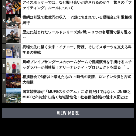
アイスホッケーでは、なぜ殴り合いが許されるのか？ 驚きの「フ
4
ァイティング」ルールについて
横綱は引退で数億円の収入！？謎に包まれている退職金と引退相撲
5
興行
歴史に刻まれたワールドシリーズ第7戦 ～３つの名場面で振り返る
6
～
異端の先に描く未来：イチロー、野茂、そしてスポーツを支える科
7
学界の挑戦
川崎ブレイブサンダースのホームゲームで音楽演出を手掛けるスチ
8
ャダラパーが川崎新！アリーナシティ・プロジェクトを語る 「楽
しみでしかないでしょ。川崎は、ずっと成長曲線だから」
相撲協会で3倍以上増えたもの ～時代の要請、ロンドン公演と古式
9
大相撲
国立競技場が「MUFGスタジアム」に 名前だけではない…JNSEと
10
MUFGが“共創”し描く地域活性化・社会価値創造の近未来図とは
VIEW MORE