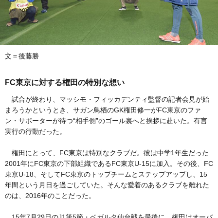
文＝後藤勝
FC東京に対する権田の特別な想い
試合が終わり、マッシモ・フィッカデンティ監督の記者会見が始
まろうかというとき、サガン鳥栖のGK権田修一がFC東京のファ
ン・サポーターが待つ“相手側”のゴール裏へと挨拶に赴いた。有言
実行の行動だった。
権田にとって、FC東京は特別なクラブだ。彼は中学1年生だった
2001年にFC東京の下部組織であるFC東京U-15に加入。その後、FC
東京U-18、そしてFC東京のトップチームとステップアップし、15
年間という月日を過ごしていた。そんな愛着のあるクラブを離れた
のは、2016年のことだった。
15年7月29日のJ1第5節・ベガルタ仙台戦を最後に、権田はオーバ