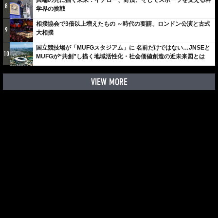
8
学界の挑戦
相撲協会で3倍以上増えたもの ～時代の要請、ロンドン公演と古式
9
大相撲
国立競技場が「MUFGスタジアム」に 名前だけではない…JNSEと
10
MUFGが“共創”し描く地域活性化・社会価値創造の近未来図とは
VIEW MORE