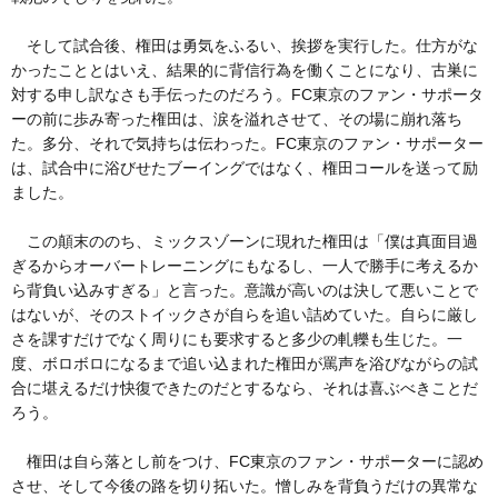
そして試合後、権田は勇気をふるい、挨拶を実行した。仕方がな
かったこととはいえ、結果的に背信行為を働くことになり、古巣に
対する申し訳なさも手伝ったのだろう。FC東京のファン・サポータ
ーの前に歩み寄った権田は、涙を溢れさせて、その場に崩れ落ち
た。多分、それで気持ちは伝わった。FC東京のファン・サポーター
は、試合中に浴びせたブーイングではなく、権田コールを送って励
ました。
この顛末ののち、ミックスゾーンに現れた権田は「僕は真面目過
ぎるからオーバートレーニングにもなるし、一人で勝手に考えるか
ら背負い込みすぎる」と言った。意識が高いのは決して悪いことで
はないが、そのストイックさが自らを追い詰めていた。自らに厳し
さを課すだけでなく周りにも要求すると多少の軋轢も生じた。一
度、ボロボロになるまで追い込まれた権田が罵声を浴びながらの試
合に堪えるだけ快復できたのだとするなら、それは喜ぶべきことだ
ろう。
権田は自ら落とし前をつけ、FC東京のファン・サポーターに認め
させ、そして今後の路を切り拓いた。憎しみを背負うだけの異常な