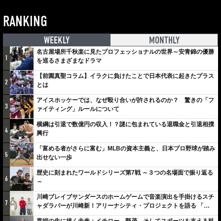
RANKING
WEEKLY
MONTHLY
名古屋場所千秋楽に見たプロフェッショナルの世界～安青錦の優勝
1
を巡るさまざまなドラマ
【前園真聖コラム】イラクに負けたことで日本代表に起きたプラス
2
とは
アイスホッケーでは、なぜ殴り合いが許されるのか？ 驚きの「フ
3
ァイティング」ルールについて
横綱は引退で数億円の収入！？謎に包まれている退職金と引退相撲
4
興行
「富める者がさらに富む」MLBの資本主義と、日本プロ野球が踏み
5
出せない一歩
歴史に刻まれたワールドシリーズ第7戦 ～３つの名場面で振り返る
6
～
川崎ブレイブサンダースのホームゲームで音楽演出を手掛けるスチ
7
ャダラパーが川崎新！アリーナシティ・プロジェクトを語る 「楽
しみでしかないでしょ。川崎は、ずっと成長曲線だから」
異端の先に描く未来：イチロー、野茂、そしてスポーツを支える科