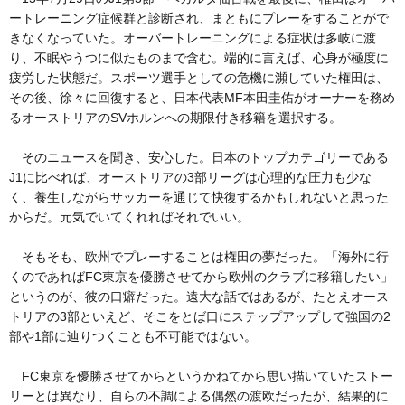
ートレーニング症候群と診断され、まともにプレーをすることがで
きなくなっていた。オーバートレーニングによる症状は多岐に渡
り、不眠やうつに似たものまで含む。端的に言えば、心身が極度に
疲労した状態だ。スポーツ選手としての危機に瀕していた権田は、
その後、徐々に回復すると、日本代表MF本田圭佑がオーナーを務め
るオーストリアのSVホルンへの期限付き移籍を選択する。
そのニュースを聞き、安心した。日本のトップカテゴリーである
J1に比べれば、オーストリアの3部リーグは心理的な圧力も少な
く、養生しながらサッカーを通じて快復するかもしれないと思った
からだ。元気でいてくれればそれでいい。
そもそも、欧州でプレーすることは権田の夢だった。「海外に行
くのであればFC東京を優勝させてから欧州のクラブに移籍したい」
というのが、彼の口癖だった。遠大な話ではあるが、たとえオース
トリアの3部といえど、そこをとば口にステップアップして強国の2
部や1部に辿りつくことも不可能ではない。
FC東京を優勝させてからというかねてから思い描いていたストー
リーとは異なり、自らの不調による偶然の渡欧だったが、結果的に