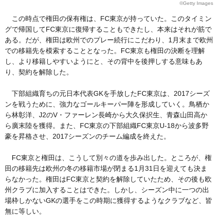
©Getty Images
この時点で権田の保有権は、FC東京が持っていた。このタイミン
グで帰国してFC東京に復帰することもできたし、本来はそれが筋で
ある。だが、権田は欧州でのプレー続行にこだわり、1月末まで欧州
での移籍先を模索することとなった。FC東京も権田の決断を理解
し、より移籍しやすいようにと、その背中を後押しする意味もあ
り、契約を解除した。
下部組織育ちの元日本代表GKを手放したFC東京は、2017シーズ
ンを戦うために、強力なゴールキーパー陣を形成していく。鳥栖か
ら林彰洋、J2のV・ファーレン長崎から大久保択生、青森山田高か
ら廣末陸を獲得。また、FC東京の下部組織FC東京U-18から波多野
豪を昇格させ、2017シーズンのチーム編成を終えた。
FC東京と権田は、こうして別々の道を歩み出した。ところが、権
田の移籍先は欧州の冬の移籍市場が閉まる1月31日を迎えても決ま
らなかった。権田はFC東京と契約を解除していたため、その後も欧
州クラブに加入することはできた。しかし、シーズン中に一つの出
場枠しかないGKの選手をこの時期に獲得するようなクラブなど、皆
無に等しい。