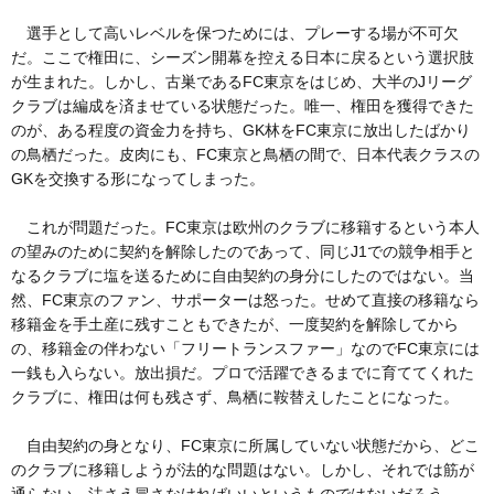
選手として高いレベルを保つためには、プレーする場が不可欠
だ。ここで権田に、シーズン開幕を控える日本に戻るという選択肢
が生まれた。しかし、古巣であるFC東京をはじめ、大半のJリーグ
クラブは編成を済ませている状態だった。唯一、権田を獲得できた
のが、ある程度の資金力を持ち、GK林をFC東京に放出したばかり
の鳥栖だった。皮肉にも、FC東京と鳥栖の間で、日本代表クラスの
GKを交換する形になってしまった。
これが問題だった。FC東京は欧州のクラブに移籍するという本人
の望みのために契約を解除したのであって、同じJ1での競争相手と
なるクラブに塩を送るために自由契約の身分にしたのではない。当
然、FC東京のファン、サポーターは怒った。せめて直接の移籍なら
移籍金を手土産に残すこともできたが、一度契約を解除してから
の、移籍金の伴わない「フリートランスファー」なのでFC東京には
一銭も入らない。放出損だ。プロで活躍できるまでに育ててくれた
クラブに、権田は何も残さず、鳥栖に鞍替えしたことになった。
自由契約の身となり、FC東京に所属していない状態だから、どこ
のクラブに移籍しようが法的な問題はない。しかし、それでは筋が