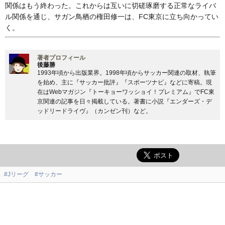
関係はもう終わった。これからは互いに切磋琢磨する正常なライバ
ル関係を通じ、サガン鳥栖の権田修一は、FC東京に立ち向かってい
く。
著者プロフィール
後藤勝
1993年頃から出版業界。1998年頃からサッカー関連の取材、執筆
を始め、主に『サッカー批評』『スポーツナビ』などに寄稿。現
在はWebマガジン『トーキョーワッショイ！プレミアム』でFC東
京関連の記事を日々掲載している。著書に小説『エンダーズ・デ
ッドリードライヴ』（カンゼン刊）など。
#Jリーグ
#サッカー