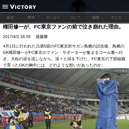
総合
野球
サッカー
ゴルフ
相撲
テニス
権田修一が、FC東京ファンの前で泣き崩れた理由。
2017/4/2 18:39
後藤勝
4月1日に行われたJ1第5節のFC東京対サガン鳥栖の試合後、鳥栖の
GK権田修一がFC東京のファン・サポーターが集まるゴール裏へ行
き、大粒の涙を流しながら、深々と頭を下げた。FC東京の下部組織
で育ったGKの胸中には、どのような想いがあったのか。
©共同通信