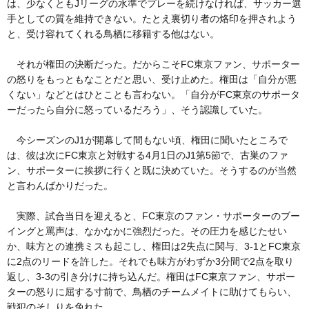
は、少なくともJリーグの水準でプレーを続けなければ、サッカー選
手としての質を維持できない。たとえ裏切り者の烙印を押されよう
と、受け容れてくれる鳥栖に移籍する他はない。
それが権田の決断だった。だからこそFC東京ファン、サポーター
の怒りをもっともなことだと思い、受け止めた。権田は「自分が悪
くない」などとはひとことも言わない。「自分がFC東京のサポータ
ーだったら自分に怒っているだろう」、そう認識していた。
今シーズンのJ1が開幕して間もない頃、権田に聞いたところで
は、彼は次にFC東京と対戦する4月1日のJ1第5節で、古巣のファ
ン、サポーターに挨拶に行くと既に決めていた。そうするのが当然
と言わんばかりだった。
実際、試合当日を迎えると、FC東京のファン・サポーターのブー
イングと罵声は、なかなかに強烈だった。その圧力を感じたせい
か、味方との連携ミスも起こし、権田は2失点に関与、3-1とFC東京
に2点のリードを許した。それでも味方がわずか3分間で2点を取り
返し、3-3の引き分けに持ち込んだ。権田はFC東京ファン、サポー
ターの怒りに屈する寸前で、鳥栖のチームメイトに助けてもらい、
戦犯のそしりを免れた。