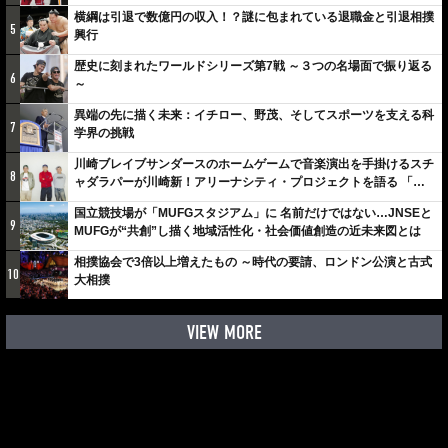
横綱は引退で数億円の収入！？謎に包まれている退職金と引退相撲
5
興行
歴史に刻まれたワールドシリーズ第7戦 ～３つの名場面で振り返る
6
～
異端の先に描く未来：イチロー、野茂、そしてスポーツを支える科
7
学界の挑戦
川崎ブレイブサンダースのホームゲームで音楽演出を手掛けるスチ
8
ャダラパーが川崎新！アリーナシティ・プロジェクトを語る 「楽
しみでしかないでしょ。川崎は、ずっと成長曲線だから」
国立競技場が「MUFGスタジアム」に 名前だけではない…JNSEと
9
MUFGが“共創”し描く地域活性化・社会価値創造の近未来図とは
相撲協会で3倍以上増えたもの ～時代の要請、ロンドン公演と古式
10
大相撲
VIEW MORE