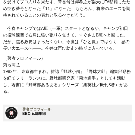
を受けてプロ入りを果たす。背番号は岸孝之が楽天にFA移籍したた
め空き番号となった「11」になった。もちろん、将来のエースを期
待されていることの表れと取るべきだろう。
今春キャンプではA班（一軍）スタートとなるが、キャンプ初日
の投球練習で右肩に強い張りを覚えて、すぐさまB班へと回った。
だが、焦る必要はまったくない。今度は「ひと夏」ではなく、息の
長い大エースへ――。今井は再び助走の時期に入っている。
（著者プロフィール）
菊地高弘
1982年、東京都生まれ。雑誌『野球小僧』『野球太郎』編集部勤務
を経てフリーランスに。野球部研究家「菊地選手」としても活動
し、著書に『野球部あるある』シリーズ（集英社／既刊3巻）があ
る。
著者プロフィール
BBCrix編集部