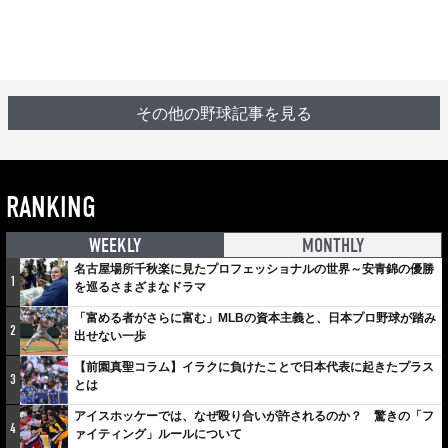
その他の野球記事を見る
RANKING
WEEKLY
MONTHLY
名古屋場所千秋楽に見たプロフェッショナルの世界～安青錦の優勝
1
を巡るさまざまなドラマ
「富める者がさらに富む」MLBの資本主義と、日本プロ野球が踏み
2
出せない一歩
【前園真聖コラム】イラクに負けたことで日本代表に起きたプラス
3
とは
アイスホッケーでは、なぜ殴り合いが許されるのか？ 驚きの「フ
4
ァイティング」ルールについて