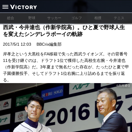
総合
野球
サッカー
ゴルフ
相撲
テニス
西武・今井達也（作新学院高）。ひと夏で野球人生
を変えたシンデレラボーイの軌跡
2017/5/1 12:03
BBCrix編集部
岸孝之という大黒柱をFA移籍で失った西武ライオンズ。その背番号
11を受け継ぐのは、ドラフト1位で獲得した高校生右腕・今井達也
（作新学院高）だ。3年夏まで無名だった存在が、たったひと夏で甲
子園優勝投手、そしてドラフト1位右腕に上り詰めるまでを振り返
る。
©共同通信