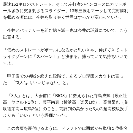
最速151キロのストレート。そして左打者のインコースにカットボ
ールぎみに突き刺さるスライダー。13奪三振をマークして完封勝利
を収める頃には、今井を取り巻く世界はすっかり変わっていた。
今井とバッテリーを組む鮎ヶ瀬一也は今井の球質について、こう
証言する。
「低めのストレートがボールになるかと思いきや、伸びてきてスト
ライクゾーンに『スパーン！』と決まる。捕っていて気持ちいいで
すよ」
甲子園での初戦を終えた段階で、あるプロ球団スカウトは言っ
た。「“3人”よりいいじゃない」と。
「3人」とは、大会前に「BIG3」に数えられた寺島成輝（履正社
高→ヤクルト1位）、藤平尚真（横浜高→楽天1位）、高橋昂也（花
咲徳栄高→広島2位）のこと。前評判の高かった3人の超高校級投手
よりも「いい」という評価だった。
この言葉を裏付けるように、ドラフトでは西武から単独１位指名