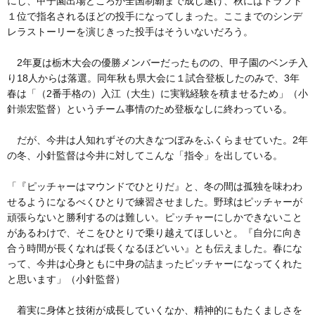
にし、甲子園出場どころか全国制覇まで成し遂げ、秋にはドラフト
１位で指名されるほどの投手になってしまった。ここまでのシンデ
レラストーリーを演じきった投手はそういないだろう。
2年夏は栃木大会の優勝メンバーだったものの、甲子園のベンチ入
り18人からは落選。同年秋も県大会に１試合登板したのみで、3年
春は「（2番手格の）入江（大生）に実戦経験を積ませるため」（小
針崇宏監督）というチーム事情のため登板なしに終わっている。
だが、今井は人知れずその大きなつぼみをふくらませていた。2年
の冬、小針監督は今井に対してこんな「指令」を出している。
「『ピッチャーはマウンドでひとりだ』と、冬の間は孤独を味わわ
せるようになるべくひとりで練習させました。野球はピッチャーが
頑張らないと勝利するのは難しい。ピッチャーにしかできないこと
があるわけで、そこをひとりで乗り越えてほしいと。『自分に向き
合う時間が長くなれば長くなるほどいい』とも伝えました。春にな
って、今井は心身ともに中身の詰まったピッチャーになってくれた
と思います」（小針監督）
着実に身体と技術が成長していくなか、精神的にもたくましさを