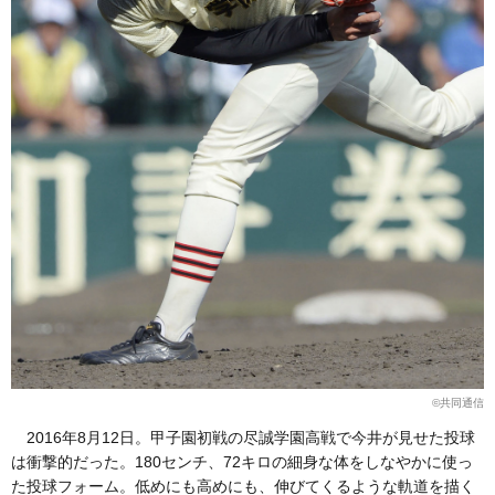
©共同通信
2016年8月12日。甲子園初戦の尽誠学園高戦で今井が見せた投球
は衝撃的だった。180センチ、72キロの細身な体をしなやかに使っ
た投球フォーム。低めにも高めにも、伸びてくるような軌道を描く