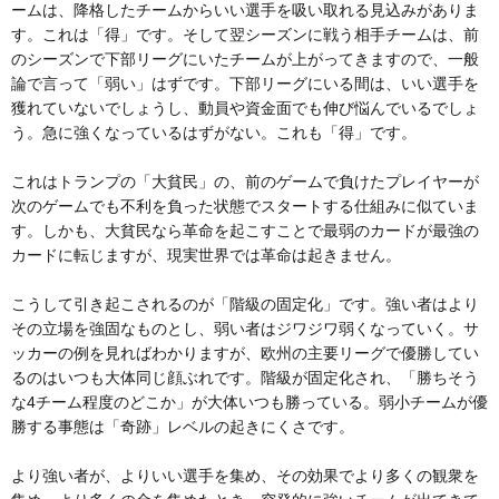
ームは、降格したチームからいい選手を吸い取れる見込みがありま
す。これは「得」です。そして翌シーズンに戦う相手チームは、前
のシーズンで下部リーグにいたチームが上がってきますので、一般
論で言って「弱い」はずです。下部リーグにいる間は、いい選手を
獲れていないでしょうし、動員や資金面でも伸び悩んでいるでしょ
う。急に強くなっているはずがない。これも「得」です。
これはトランプの「大貧民」の、前のゲームで負けたプレイヤーが
次のゲームでも不利を負った状態でスタートする仕組みに似ていま
す。しかも、大貧民なら革命を起こすことで最弱のカードが最強の
カードに転じますが、現実世界では革命は起きません。
こうして引き起こされるのが「階級の固定化」です。強い者はより
その立場を強固なものとし、弱い者はジワジワ弱くなっていく。サ
ッカーの例を見ればわかりますが、欧州の主要リーグで優勝してい
るのはいつも大体同じ顔ぶれです。階級が固定化され、「勝ちそう
な4チーム程度のどこか」が大体いつも勝っている。弱小チームが優
勝する事態は「奇跡」レベルの起きにくさです。
より強い者が、よりいい選手を集め、その効果でより多くの観衆を