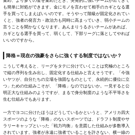
集め、より多くの金を集めたとき、突発的に強いチームが出てきて
も簡単に対処ができます。金にモノを言わせて相手のカギとなる選
手を買ってしまえばいいのです。そうやって階級が固定化されてい
くと、強者の発言力・政治力も同時に高まっていき、弱小チームの
言うことを聞かなくなります。あんまりうるさいチームがあれば、
カギとなる選手を買って、弱くして、下部リーグに落としてやれば
いいのですから。
降格＝現在の強豪をさらに強くする制度ではないか？
こうして考えると、リーグをタテに分けていくことは究極のところ
で縦の序列を生み出し、固定化する仕組みと言えそうです。「今強
いヤツが、自分たちの立場を強固なものとして、永続的に優位に立
つ」ための仕組みこそが、「降格」なのではないか。一見すると公
明正大な仕組みのようですが、まるで身分制度のような不平等さを
生む仕組みでもあります。
一方でヨコに分けたほうはどうしているかというと、アメリカ四大
スポーツのような「降格」のないスポーツでは、ドラフト制度やサ
ラリーキャップといった「戦力均衡」を意図した仕組みが多数導入
されています。強者が永遠に強者でいることを許さない、横一線の