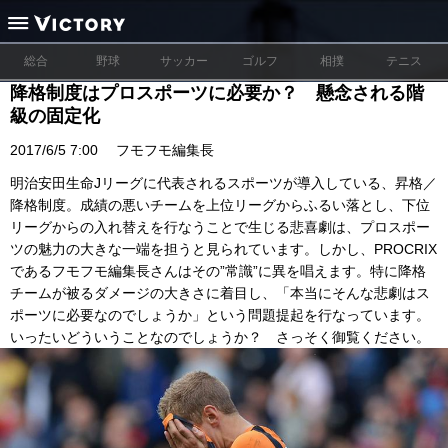
総合
野球
サッカー
ゴルフ
相撲
テニス
降格制度はプロスポーツに必要か？ 懸念される階
級の固定化
2017/6/5 7:00
フモフモ編集長
明治安田生命Jリーグに代表されるスポーツが導入している、昇格／
降格制度。成績の悪いチームを上位リーグからふるい落とし、下位
リーグからの入れ替えを行なうことで生じる悲喜劇は、プロスポー
ツの魅力の大きな一端を担うと見られています。しかし、PROCRIX
であるフモフモ編集長さんはその”常識”に異を唱えます。特に降格
チームが被るダメージの大きさに着目し、「本当にそんな悲劇はス
ポーツに必要なのでしょうか」という問題提起を行なっています。
いったいどういうことなのでしょうか？ さっそく御覧ください。