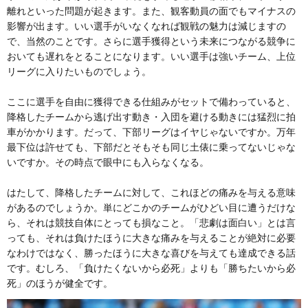
離れといった問題が起きます。また、観客動員の面でもマイナスの
影響が出ます。いい選手がいなくなれば観戦の魅力は減じますの
で、当然のことです。さらに選手獲得という未来につながる競争に
おいても遅れをとることになります。いい選手は強いチーム、上位
リーグに入りたいものでしょう。
ここに選手を自由に獲得できる仕組みがセットで備わっていると、
降格したチームから逃げ出す動き・入団を避ける動きには猛烈に拍
車がかかります。だって、下部リーグはイヤじゃないですか。万年
最下位は許せても、下部だとそもそも同じ土俵に乗ってないじゃな
いですか。その時点で眼中にも入らなくなる。
はたして、降格したチームに対して、これほどの痛みを与える意味
があるのでしょうか。単にどこかのチームがひどい目に遭うだけな
ら、それは競技自体にとっても損なこと。「悲劇は面白い」とは言
っても、それは負けたほうに大きな痛みを与えることが絶対に必要
なわけではなく、勝ったほうに大きな喜びを与えても達成できる話
です。むしろ、「負けたくないから必死」よりも「勝ちたいから必
死」のほうが健全です。