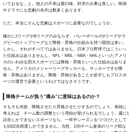
いておるな」と。他人の不幸は蜜の味。対岸の火事は美しい。映画
やドラマにも悲劇の名作は数多くあります。
ただ、本当にそんな悲劇はスポーツに必要なのでしょうか。
確かにJリーグやBリーグのみならず、バレーボールのVリーグやラ
グビーのトップリーグなど降格・昇格の仕組みを持つ競技は多い。
しかし、それがすべてではありません。日本プロ野球ではこういっ
た仕組みはありませんし、NFL・MBL・NBA・NHLといったアメリ
カのいわゆる四大スポーツには降格・昇格といった仕組みはありま
せん。アメリカのメジャーリーグサッカーも、サッカーですが降
格・昇格はありません。降格・昇格があることが必ずしもプロスポ
ーツの運営で必要というわけではなさそうです。
降格チームが負う“痛み”に意味はあるのか？
そもそも何故、降格させたり昇格させたりするのでしょう。単純に
考えれば、チーム数の調整という理由が挙げられるでしょう。週に1
試合しかできないスポーツなら、一年中シーズンをつづけたとして
も50試合程度しかできません。当然、100チーム参加のリーグ戦な