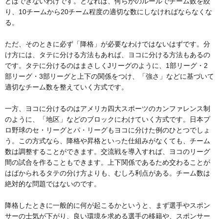
どはできないわけです。となれば、何らかのルールでチーム数を絞
り、10チームから20チーム程度の適切な数にしなければならなくな
る。
ただ、そのときに必ず「降格」が必要なわけではないはずです。分
け方には、タテに分ける方法もあれば、ヨコに分ける方法もあるの
です。タテに分けるのはまさしくJリーグのように、1部リーグ・2
部リーグ・3部リーグと上下の関係をつけ、「強さ」などに基づいて
適切なチーム数を整えていく方式です。
一方、ヨコに分けるのはアメリカ四大スポーツのカンファレンス制
のように、「地区」などのブロックにわけていく方式です。日本プ
ロ野球のセ・リーグとパ・リーグもヨコに分けた例のひとつでしょ
う。この方式なら、降格や昇格といった仕組みがなくても、チーム
数は調整することができます。交流戦を導入すれば、ヨコのリーグ
間の試合を作ることもできます。上下関係であるため交わることが
はばかられるタテの分け方よりも、むしろ利点がある。チーム数は
絶対的な問題ではないのです。
降格したときに一般的に何が起こるかというと、まず選手やスポン
サーの士気が下がり、良い環境を求める選手の移籍や、スポンサー