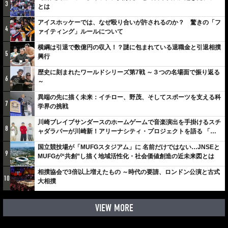
3
とは
アイスホッケーでは、なぜ殴り合いが許されるのか？ 驚きの「フ
4
ァイティング」ルールについて
横綱は引退で数億円の収入！？謎に包まれている退職金と引退相撲
5
興行
歴史に刻まれたワールドシリーズ第7戦 ～３つの名場面で振り返る
6
～
異端の先に描く未来：イチロー、野茂、そしてスポーツを支える科
7
学界の挑戦
川崎ブレイブサンダースのホームゲームで音楽演出を手掛けるスチ
8
ャダラパーが川崎新！アリーナシティ・プロジェクトを語る 「楽
しみでしかないでしょ。川崎は、ずっと成長曲線だから」
国立競技場が「MUFGスタジアム」に 名前だけではない…JNSEと
9
MUFGが“共創”し描く地域活性化・社会価値創造の近未来図とは
相撲協会で3倍以上増えたもの ～時代の要請、ロンドン公演と古式
10
大相撲
VIEW MORE