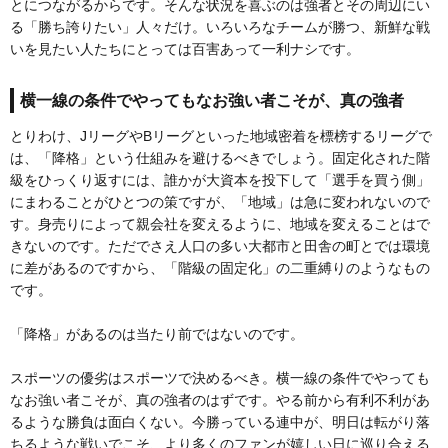
とにつながるからです。そんな状況を喜ぶのは強者とその周辺にい
る「勝ち誇りたい」人々だけ。いろいろなチームが勝つ、新鮮な戦
いを見たい人たちにとっては百害あって一利ナシです。
横一線の条件でやってもなお強い者こそが、真の強者
とりわけ、JリーグやBリーグといった地域密着を標榜するリーグで
は、「降格」という仕組みを避けるべきでしょう。固定化された階
級をひっくり返すには、誰かが大資本を投下して「選手を買う側」
にまわることがひとつの策ですが、「地域」は急に変われないので
す。身売りによって親会社を変えるように、地域を変えることはで
きないのです。ただでさえ人口の多い大都市と田舎の町とでは環境
に差があるのですから、「階級の固定化」の二重縛りのようなもの
です。
「降格」があるのは当たり前ではないのです。
スポーツの優劣はスポーツで決めるべき。横一線の条件でやっても
なお強い者こそが、真の強者のはずです。やる前から有利不利があ
るような勝負は面白くない。今勝っている連中が、明日は転がり落
ちるような戦いでこそ、より多くのファンが嬉しい日に巡り合える