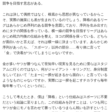
競争を目指す意志がある。
これは決して偶然ではなく、根底から思想が異なっているからこ
そ、実際の施策にも差が生まれているのでしょう。降格のあるリー
グはあらかじめ序列のある競争を意図しており、序列を生み出すた
めにタテの関係を作っている。横一線の競争を目指すリーグはあら
かじめ戦力均衡の仕組みを整え、ヨコの関係を保っている。どちら
が面白いかと言えば、それは横一線に決まっています。あらかじめ
序列があったら、「スポーツ」以外の部分……有り体に言って
「金」で決着がついてしまうじゃないですか。
金が多いヤツが勝つなんて世知辛い現実を見るために僕らはスタジ
アムに行くのではない。何がジャイアント・キリングだ。身分制度
をしいておいて「たまーに一揆が起きるから面白い」と言っている
ようなものじゃないですか。実際には一揆を起こすチカラすら毎年
毎年奪っていくというのに。
こうして考えたとき、僕は「降格」という仕組みはスポーツに不要
だという結論に至りました。この仕組みを許すことは、いつも同じ
ヤツが金にモノを言わせて勝っているつまらん戦いを許すというこ