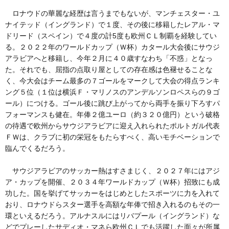
ロナウドの華麗な経歴は言うまでもないが、マンチェスター・ユ
ナイテッド（イングランド）で１度、その後に移籍したレアル・マ
ドリード（スペイン）で４度の計5度も欧州ＣＬ制覇を経験してい
る。２０２２年のワールドカップ（Ｗ杯）カタール大会後にサウジ
アラビアへと移籍し、今年２月に４０歳すなわち「不惑」となっ
た。それでも、屈指の点取り屋としての存在感は色褪せることな
く、今大会はチーム最多の７ゴールをマークして大会の得点ランキ
ング５位（１位は横浜Ｆ・マリノスのアンデルソンロペスらの９ゴ
ール）につける。ゴール後に跳び上がってから両手を振り下ろすパ
フォーマンスも健在。年俸２億ユーロ（約３２０億円）という破格
の待遇で欧州からサウジアラビアに迎え入れられたポルトガル代表
ＦＷは、クラブに初の栄冠をもたらすべく、高いモチベーションで
臨んでくるだろう。
サウジアラビアのサッカー熱はすさまじく、２０２７年にはアジ
ア・カップを開催、２０３４年ワールドカップ（Ｗ杯）招致にも成
功した。国を挙げてサッカーをはじめとしたスポーツに力を入れて
おり、ロナウドらスター選手を高額な年俸で招き入れるのもその一
環といえるだろう。アルナスルにはリバプール（イングランド）な
どでプレーしたサディオ・マネら欧州ＣＬでも活躍した面々が所属