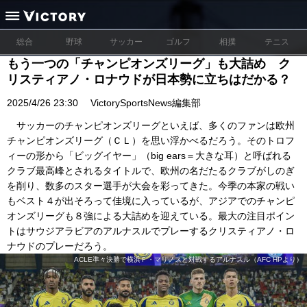
総合
野球
サッカー
ゴルフ
相撲
テニス
もう一つの「チャンピオンズリーグ」も大詰め ク
リスティアノ・ロナウドが日本勢に立ちはだかる？
2025/4/26 23:30
VictorySportsNews編集部
サッカーのチャンピオンズリーグといえば、多くのファンは欧州
チャンピオンズリーグ（ＣＬ）を思い浮かべるだろう。そのトロフ
ィーの形から「ビッグイヤー」（big ears＝大きな耳）と呼ばれる
クラブ最高峰とされるタイトルで、欧州の名だたるクラブがしのぎ
を削り、数多のスター選手が大会を彩ってきた。今季の本家の戦い
もベスト４が出そろって佳境に入っているが、アジアでのチャンピ
オンズリーグも８強による大詰めを迎えている。最大の注目ポイン
トはサウジアラビアのアルナスルでプレーするクリスティアノ・ロ
ナウドのプレーだろう。
ACLE準々決勝で横浜Ｆ・マリノスと対戦するアルナスル（AFC HPより）