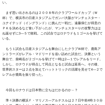
い。
まず思い出されるのは２００８年のクラブワールドカップ（Ｗ
杯）で、横浜市の日産スタジアムでガンバ大阪がマンチェスター・
ユナイテッド（イングランド）に挑んだ一戦だ。遠藤保仁が得意の
ＰＫを決めるなど食い下がったが、マンチェスターＵの攻撃力はは
ね返せずに3―５で敗戦。この試合ではロナウドも１ゴールを挙げて
いる。
もう１試合も日産スタジアムを舞台にしたクラブＷ杯で、鹿島ア
ントラーズがレアル・マドリードを追い詰めた試合だ。決勝という
舞台で、柴崎岳が２ゴールを挙げて一時は2―１でレアルをリード。
しかし、ロナウドが得点して同点となると試合は延長へ。その後、
世界的スターは２点を加えてハットトリックの活躍を見せて4―２で
レアルが鹿島を振り切った。
今回もロナウドは日本勢に立ちはだかるのか－？
準々決勝の横浜Ｆ・マリノス―アルナスルは２７日午前4時３０分