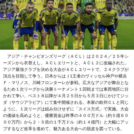
アジア・チャンピオンズリーグ（ＡＣＬ）は２０２４／２５年シ
ーズンから衣替えし、ＡＣＬエリートと、ＡＣＬ２に改編された。
アジア最強クラブを決める大会がＡＣＬエリートで、２４クラブが
頂点を目指して争う。日本からはＪ1王者のヴィッセル神戸や横浜
Ｆ・マリノス、川崎フロンターレが参戦。広大なアジアが舞台とな
るため１次リーグから決勝トーナメント１回戦までは東西地区に分
かれて争い、ベスト８以降が４月２５日から５月３日にかけてジッ
ダ（サウジアラビア）にて集中開催される。本家の欧州ＣＬと同じ
ように、１次リーグは組み分けせずに「スイス方式」で実施。大会
の価値を高めようと、優勝賞金は昨季の４００万ドル（約５億６０
００万円）から２・５倍の１千万ドル（約１４億円）と大幅にアッ
プするなど改革を進めて、魅力ある大会への脱皮を図っている。