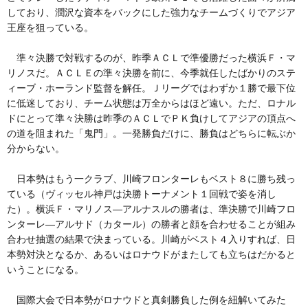
しており、潤沢な資本をバックにした強力なチームづくりでアジア
王座を狙っている。
準々決勝で対戦するのが、昨季ＡＣＬで準優勝だった横浜Ｆ・マ
リノスだ。ＡＣＬＥの準々決勝を前に、今季就任したばかりのステ
ィーブ・ホーランド監督を解任。Ｊリーグではわずか１勝で最下位
に低迷しており、チーム状態は万全からはほど遠い。ただ、ロナル
ドにとって準々決勝は昨季のＡＣＬでＰＫ負けしてアジアの頂点へ
の道を阻まれた「鬼門」。一発勝負だけに、勝負はどちらに転ぶか
分からない。
日本勢はもう一クラブ、川崎フロンターレもベスト８に勝ち残っ
ている（ヴィッセル神戸は決勝トーナメント１回戦で姿を消し
た）。横浜Ｆ・マリノス―アルナスルの勝者は、準決勝で川崎フロ
ンターレ―アルサド（カタール）の勝者と顔を合わせることが組み
合わせ抽選の結果で決まっている。川崎がベスト４入りすれば、日
本勢対決となるか、あるいはロナウドがまたしても立ちはだかると
いうことになる。
国際大会で日本勢がロナウドと真剣勝負した例を紐解いてみた