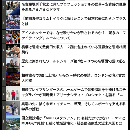
名古屋場所千秋楽に見たプロフェッショナルの世界～安青錦の優勝
1
を巡るさまざまなドラマ
【前園真聖コラム】イラクに負けたことで日本代表に起きたプラス
2
とは
アイスホッケーでは、なぜ殴り合いが許されるのか？ 驚きの「フ
3
ァイティング」ルールについて
横綱は引退で数億円の収入！？謎に包まれている退職金と引退相撲
4
興行
歴史に刻まれたワールドシリーズ第7戦 ～３つの名場面で振り返る
5
～
相撲協会で3倍以上増えたもの ～時代の要請、ロンドン公演と古式
6
大相撲
川崎ブレイブサンダースのホームゲームで音楽演出を手掛けるスチ
7
ャダラパーが川崎新！アリーナシティ・プロジェクトを語る 「楽
しみでしかないでしょ。川崎は、ずっと成長曲線だから」
異端の先に描く未来：イチロー、野茂、そしてスポーツを支える科
8
学界の挑戦
国立競技場が「MUFGスタジアム」に 名前だけではない…JNSEと
9
MUFGが“共創”し描く地域活性化・社会価値創造の近未来図とは