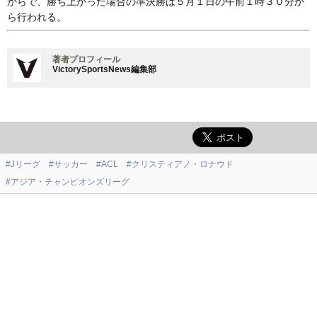
からで、勝ち上がった場合の準決勝は５月１日の午前１時３０分か
ら行われる。
著者プロフィール
VictorySportsNews編集部
#Jリーグ
#サッカー
#ACL
#クリスティアノ・ロナウド
#アジア・チャンピオンズリーグ