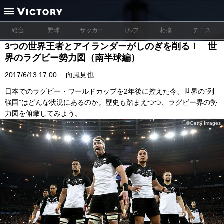
総合
野球
サッカー
ゴルフ
相撲
テニス
3つの世界王者とアイランダーがしのぎを削る！ 世
界のラグビー勢力図（南半球編）
2017/6/13 17:00
向風見也
日本でのラグビー・ワールドカップを2年後に控えた今、世界の“列
強国”はどんな状況にあるのか。歴史も踏まえつつ、ラグビー界の勢
力図を俯瞰してみよう。
©Getty Images