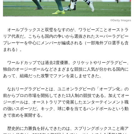
©Getty Images
オールブラックスと双璧をなすのが、ワラビーズことオーストラ
リア代表だ。こちらも国内の争いから選抜されたスーパーラグビー
プレーヤーを中心にメンバーが編成される（一部海外プロ選手も含
まれる）。
ワールドカップでは過去2度優勝。クリケットやリーグラグビー、
独自のオージーボールなどさまざまな競技に人気が分かれる国内に
あって、組織だった攻撃でファンを楽しませてきた。
なおリーグラグビーとは、ユニオンラグビーの「オープン化」の
前からプロの市場を開拓してきた13人制の競技である。加えてオー
ジーボールは、オーストラリアで発展したエンターテインメント職
の強いスポーツだ。キック、球に拳を当てるハンドボールという動
きで攻めを展開する。
歴史的に力勝負を好んできたのは、スプリングボックスこと南ア