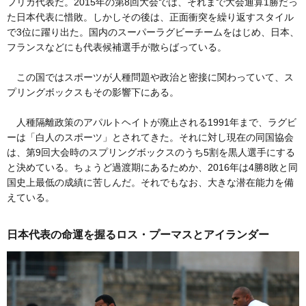
フリカ代表だ。2015年の第8回大会では、それまで大会通算1勝だっ
た日本代表に惜敗。しかしその後は、正面衝突を繰り返すスタイル
で3位に躍り出た。国内のスーパーラグビーチームをはじめ、日本、
フランスなどにも代表候補選手が散らばっている。
この国ではスポーツが人種問題や政治と密接に関わっていて、ス
プリングボックスもその影響下にある。
人種隔離政策のアパルトヘイトが廃止される1991年まで、ラグビ
ーは「白人のスポーツ」とされてきた。それに対し現在の同国協会
は、第9回大会時のスプリングボックスのうち5割を黒人選手にする
と決めている。ちょうど過渡期にあるためか、2016年は4勝8敗と同
国史上最低の成績に苦しんだ。それでもなお、大きな潜在能力を備
えている。
日本代表の命運を握るロス・プーマスとアイランダー