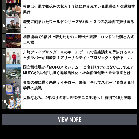
横綱は引退で数億円の収入！？謎に包まれている退職金と引退相撲
4
興行
歴史に刻まれたワールドシリーズ第7戦 ～３つの名場面で振り返る
5
～
相撲協会で3倍以上増えたもの ～時代の要請、ロンドン公演と古式
6
大相撲
川崎ブレイブサンダースのホームゲームで音楽演出を手掛けるスチ
7
ャダラパーが川崎新！アリーナシティ・プロジェクトを語る 「楽
しみでしかないでしょ。川崎は、ずっと成長曲線だから」
国立競技場が「MUFGスタジアム」に 名前だけではない…JNSEと
8
MUFGが“共創”し描く地域活性化・社会価値創造の近未来図とは
異端の先に描く未来：イチロー、野茂、そしてスポーツを支える科
9
学界の挑戦
大坂なおみ、4年ぶりの東レPPOテニス出場へ！ 有明で10月開幕
10
VIEW MORE