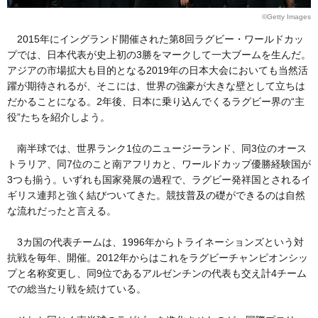
©Getty Images
2015年にイングランド開催された第8回ラグビー・ワールドカッ
プでは、日本代表が史上初の3勝をマークして一大ブームを生んだ。
アジアの市場拡大も目的となる2019年の日本大会においても当然活
躍が期待されるが、そこには、世界の強豪が大きな壁として立ちは
だかることになる。2年後、日本に乗り込んでくるラグビー界の“主
役”たちを紹介しよう。
南半球では、世界ランク1位のニュージーランド、同3位のオース
トラリア、同7位のこと南アフリカと、ワールドカップ優勝経験国が
3つも揃う。いずれも国家発展の過程で、ラグビー発祥国とされるイ
ギリス連邦と強く結びついてきた。競技普及の礎ができるのは自然
な流れだったと言える。
3カ国の代表チームは、1996年からトライネーションズという対
抗戦を毎年、開催。2012年からはこれをラグビーチャンピオンシッ
プと名称変更し、同9位であるアルゼンチンの代表も交え計4チーム
での総当たり戦を続けている。