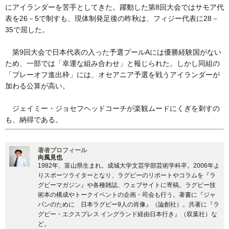
にアイランダーを苦手としてきた。躍動した第8回大会ではサモア代
表を26－5で制すも、現体制発足後の昨秋は、フィジー代表に28－
35で屈した。
第9回大会で日本代表の入った予選プールAには優勝経験国がない
ため、一部では「幸運な組み合わせ」と報じられた。しかし同組の
「プレーオフ進出枠」には、オセアニア予選を戦うアイランダーが
加わる公算が高い。
ジェイミー・ジョセフヘッドコーチが楽観ムードにくぎを刺すの
も、納得である。
著者プロフィール
向風見也
1982年、富山県生まれ。成城大学文芸学部芸術学科卒。2006年よ
りスポーツライターとなり、ラグビーのリポートやコラムを『ラ
グビーマガジン』や各種雑誌、ウェブサイトに寄稿。ラグビー技
術本の構成やトークイベントの企画・司会も行う。著書に『ジャ
パンのために 日本ラグビー9人の肖像』（論創社）。共著に『ラ
グビー・エクスプレス イングランド経由日本行き』（双葉社）な
ど。