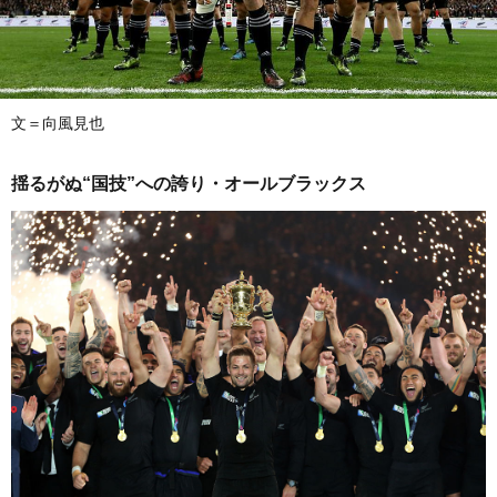
文＝向風見也
揺るがぬ“国技”への誇り・オールブラックス