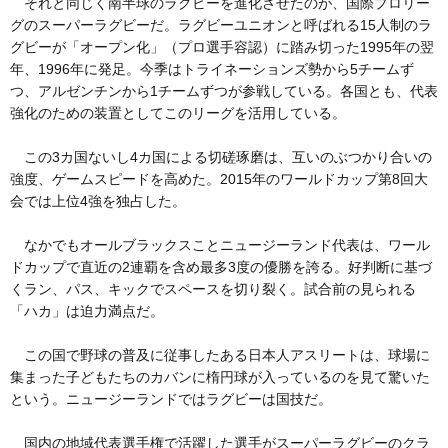
それと同じく南半球のラグビーを進化させたのが、国際プロリー
グのスーパーラグビーだ。ラグビーユニオンと呼ばれる15人制のラ
グビーが「オープン化」（プロ選手容認）に踏み切った1995年の翌
年、1996年に発足。今季はトライネーションズ勢から5チームず
つ、アルゼンチンから1チームずつが参戦している。各国とも、代表
強化のための装置としてこのリーグを活用している。
この3カ国ないし4カ国による切磋琢磨は、互いのぶつかり合いの
強度、ゲームスピードを高めた。2015年のワールドカップ第8回大
会では上位4強を独占した。
なかでもオールブラックスことニュージーランド代表は、ワール
ドカップで直近の2連覇を含め最多3度の優勝を誇る。好判断に基づ
くラン、パス、キックでスペースを切り裂く。試合前の見られる
「ハカ」は迫力満点だ。
この国で野球の普及に従事したある日本人アスリートは、球場に
集まった子どもたちのカバンに楕円球が入っているのを見て驚いた
という。ニュージーランドではラグビーは国技だ。
国内の地域代表選手権で活躍した選手がスーパーラグビーのクラ