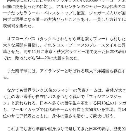
日前に舵を切ったのに対し、アルゼンチンのジャガーズは代表のコ
ーチだったラウール・ペレスをトップに配置。ジャガーズ入りが国
内プロ選手になる唯一の方法だったこともあり、一貫した方針で代
表候補を集めた。
オフロードパス（タックルされながら球を繋ぐプレー）も利した
大きな展開を目指し、それをロス・プーマスのプレースタイルに昇
華させた。同年11月に東京・秩父宮ラグビー場であった日本代表戦
では、敵地ながら54―20の大勝を決めた。
また南半球には、アイランダーと呼ばれる環太平洋諸国も存在す
る。
なかでも世界ランク10位のフィジーの代表チームは、身体が大き
く足の速い選手が自在にパスをつなぐ戦いで「フィジアンマジッ
ク」と恐れられる。日本へ多くの留学生を輩出する同13位のトンガ
も、ワールドカップでは代表チームが何度も大物食いを実現。同14
位のサモア代表とともに、身体の強さを活かして豪快に戦う。
これまでち密な準備や献身ぶりで魅してきた日本代表は、歴史的