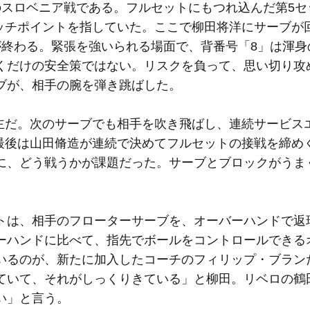
スロベニア戦である。フルセットにもつれ込んだ第5セ
マッチポイントを指していた。ここで柳田将洋にサーブが
が終わる。緊張を強いられる場面で、背番号「8」は渾身
くだけの安全策ではない。リスクを負って、思い切り攻
ブが、相手の腕を弾き跳ばした。
ち主だ。次のサーブでも相手を吹き飛ばし、連続サービス
、最後は山田脩造が連続で決めてフルセットの接戦を締め
に、どう戦うかが課題だった。サーブとブロックがうま
は、相手のフローターサーブを、オーバーハンドで返
ーハンドに比べて、指先でボールをコントロールできる
いるのが、新たに加入したコーチのフィリップ・ブラン
ていて、それがしっくりきている」と柳田。リベロの鶴
い」と言う。