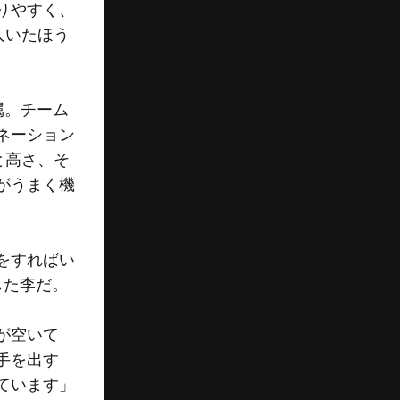
りやすく、
人いたほう
属。チーム
ネーション
と高さ、そ
がうまく機
をすればい
した李だ。
が空いて
手を出す
ています」