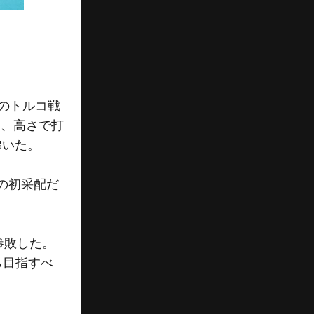
戦のトルコ戦
て、高さで打
沸いた。
の初采配だ
惨敗した。
ら目指すべ