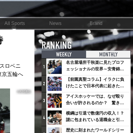
All Sports
News
Brand
待
RANKING
WEEKLY
MONTHLY
名古屋場所千秋楽に見たプロフ
、スロベニ
1
ェッショナルの世界～安青錦の
東京五輪へ
優勝を巡るさまざまなドラマ
【前園真聖コラム】イラクに負
2
けたことで日本代表に起きたプ
©共同通信
ラスとは
アイスホッケーでは、なぜ殴り
3
合いが許されるのか？ 驚きの
「ファイティング」ルールにつ
横綱は引退で数億円の収入！？
いて
4
謎に包まれている退職金と引退
相撲興行
歴史に刻まれたワールドシリー