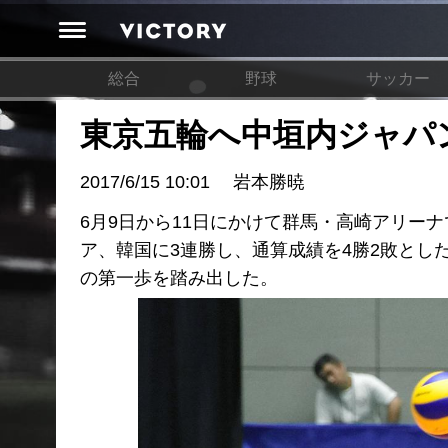
総合
野球
サッカー
東京五輪へ中垣内ジャパ
2017/6/15 10:01
岩本勝暁
6月9日から11日にかけて群馬・高崎アリー
ア、韓国に3連勝し、通算成績を4勝2敗と
の第一歩を踏み出した。