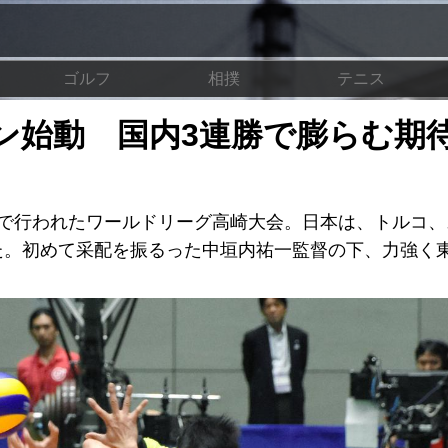
ゴルフ
相撲
テニス
ン始動 国内3連勝で膨らむ期
ナで行われたワールドリーグ高崎大会。日本は、トルコ
した。初めて采配を振るった中垣内祐一監督の下、力強く