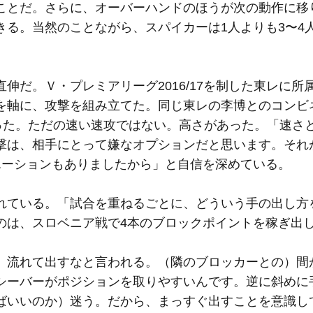
ことだ。さらに、オーバーハンドのほうが次の動作に移
きる。当然のことながら、スパイカーは1人よりも3〜4
だ。Ｖ・プレミアリーグ2016/17を制した東レに所
を軸に、攻撃を組み立てた。同じ東レの李博とのコンビ
った。ただの速い速攻ではない。高さがあった。「速さ
撃は、相手にとって嫌なオプションだと思います。それ
エーションもありましたから」と自信を深めている。
ている。「試合を重ねるごとに、どういう手の出し方
のは、スロベニア戦で4本のブロックポイントを稼ぎ出
、流れて出すなと言われる。（隣のブロッカーとの）間
シーバーがポジションを取りやすいんです。逆に斜めに
ばいいのか）迷う。だから、まっすぐ出すことを意識し