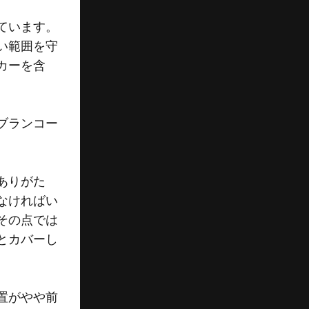
ています。
い範囲を守
カーを含
ブランコー
ありがた
なければい
その点では
とカバーし
置がやや前