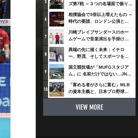
5
ズ第7戦 ～３つの名場面で振り返
る～
相撲協会で3倍以上増えたもの ～
6
時代の要請、ロンドン公演と古
式大相撲
川崎ブレイブサンダースのホー
7
ムゲームで音楽演出を手掛ける
スチャダラパーが川崎新！アリ
異端の先に描く未来：イチロ
ーナシティ・プロジェクトを語
8
ー、野茂、そしてスポーツを支
る 「楽しみでしかないでしょ。
える科学界の挑戦
川崎は、ずっと成長曲線だか
国立競技場が「MUFGスタジア
9
ら」
ム」に 名前だけではない…JNSE
とMUFGが“共創”し描く地域活
「富める者がさらに富む」MLB
性化・社会価値創造の近未来図
10
の資本主義と、日本プロ野球が
とは
踏み出せない一歩
VIEW MORE