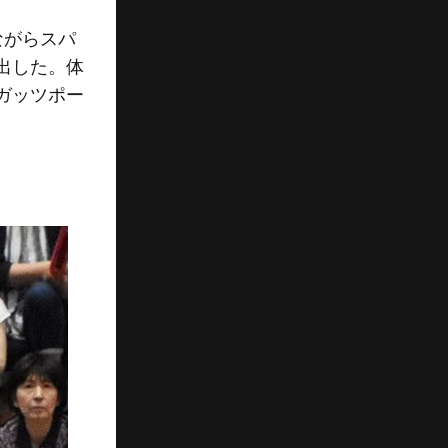
ながらスパ
出した。体
ガッツポー