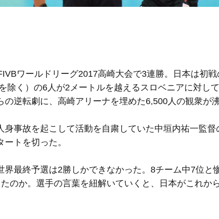
VBワールドリーグ2017高崎大会で3連勝。日本は初
ロを除く）の6人が2メートルを越えるスロベニアに対し
の逆転劇に、高崎アリーナを埋めた6,500人の観衆が
身事故を起こして活動を自粛していた中垣内祐一監督
タートを切った。
界最終予選は2勝しかできなかった。8チーム中7位と
ったのか。選手の言葉を紐解いていくと、日本がこれか