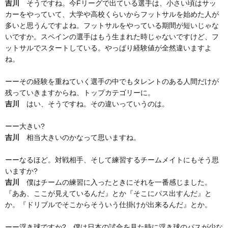
吉川
そうですね。今Fリーグで出ている選手は、小さい頃はサッ
カーをやっていて、大学や高校くらいからフットサルを始めた人が
多いと思うんですよね。フットサルをやっている期間が短いじゃな
いですか。スペインの選手はもう生まれた時じゃないですけど、フ
ットサルでスタートしている。やっぱり経験値が全然違いますよ
ね。
ーーその経験を重ねていく選手の中でもタレントのある人間だけが
残っていきますからね、トップカテゴリーに。
吉川
はい、そうですね。その違いっていうのは。
ーー大きい?
吉川
相当大きいのかなって思いますね。
ーーなるほど。対戦相手、そして練習するチームメイトにもそう思
いますか?
吉川
僕はチームの練習に入ったときにそれを一番感じました。
『ああ、ここが見えているんだ』とか『そこにパス出すんだ』と
か。『ドリブルでそこからそういう仕掛けが出来るんだ』とか。
ーー浮き球ですか? 僕は日本の試合を見た時に浮き球のパスが少な