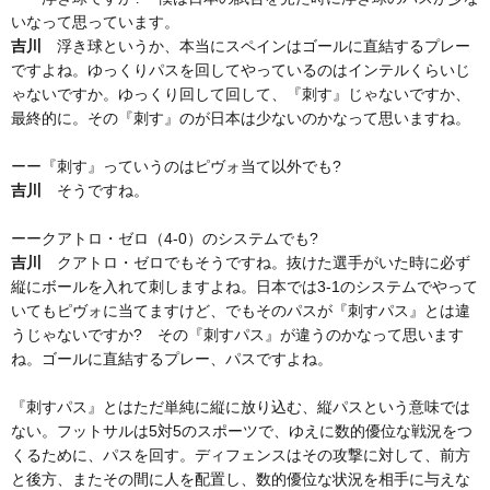
いなって思っています。
吉川
浮き球というか、本当にスペインはゴールに直結するプレー
ですよね。ゆっくりパスを回してやっているのはインテルくらいじ
ゃないですか。ゆっくり回して回して、『刺す』じゃないですか、
最終的に。その『刺す』のが日本は少ないのかなって思いますね。
ーー『刺す』っていうのはピヴォ当て以外でも?
吉川
そうですね。
ーークアトロ・ゼロ（4-0）のシステムでも?
吉川
クアトロ・ゼロでもそうですね。抜けた選手がいた時に必ず
縦にボールを入れて刺しますよね。日本では3-1のシステムでやって
いてもピヴォに当てますけど、でもそのパスが『刺すパス』とは違
うじゃないですか? その『刺すパス』が違うのかなって思います
ね。ゴールに直結するプレー、パスですよね。
『刺すパス』とはただ単純に縦に放り込む、縦パスという意味では
ない。フットサルは5対5のスポーツで、ゆえに数的優位な戦況をつ
くるために、パスを回す。ディフェンスはその攻撃に対して、前方
と後方、またその間に人を配置し、数的優位な状況を相手に与えな