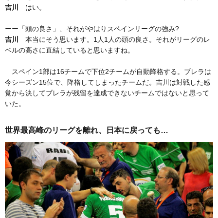
吉川
はい。
ーー「頭の良さ」、それがやはりスペインリーグの強み?
吉川
本当にそう思います。1人1人の頭の良さ。それがリーグのレ
ベルの高さに直結していると思いますね。
スペイン1部は16チームで下位2チームが自動降格する。ブレラは
今シーズン15位で、降格してしまったチームだ。吉川は対戦した感
覚から決してブレラが残留を達成できないチームではないと思って
いた。
世界最高峰のリーグを離れ、日本に戻っても…