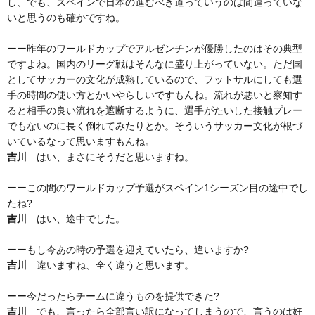
し、でも、スペインで日本の進むべき道っていうのは間違っていな
いと思うのも確かですね。
ーー昨年のワールドカップでアルゼンチンが優勝したのはその典型
ですよね。国内のリーグ戦はそんなに盛り上がっていない。ただ国
としてサッカーの文化が成熟しているので、フットサルにしても選
手の時間の使い方とかいやらしいですもんね。流れが悪いと察知す
ると相手の良い流れを遮断するように、選手がたいした接触プレー
でもないのに長く倒れてみたりとか。そういうサッカー文化が根づ
いているなって思いますもんね。
吉川
はい、まさにそうだと思いますね。
ーーこの間のワールドカップ予選がスペイン1シーズン目の途中でし
たね?
吉川
はい、途中でした。
ーーもし今あの時の予選を迎えていたら、違いますか?
吉川
違いますね、全く違うと思います。
ーー今だったらチームに違うものを提供できた?
吉川
でも、言ったら全部言い訳になってしまうので、言うのは好