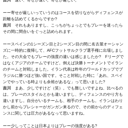
ーー寄せが厳しいっていうのはコースを切りながらディフェンスが
距離を詰めてくるからですか?
吉川
それもありますし、こっちがちょっとでもプレーを迷ったら
その間に間合いをぐっと詰められます。
ーースペインの1シーズン目と2シーズン目の間に名古屋オーシャン
ズに一時的に復帰して、AFCフットサルクラブ選手権に出場しまし
た。その大会でもプレーの強度の違いは感じましたか? Fリーグで
はなくアジアのチームですけど。例えば決勝トーナメントでイラン
のチームと対戦しました。イラン代表は昨年のワールドカップでブ
ラジルに勝つほど強い国です。そこと対戦した時に「あれ、スペイ
ンでやっている時よりも余裕があるな」って思いました?
吉川
まあ、少しですけど（笑）。でも難しいですよね、比べるの
は。プレーのスタイルとかも違いますし、ディフェンスのやり方も
違いますし。自分がいるチームも、相手のチームも。イランはわり
かし前からプレシャーがガンガン来るので、その前からのディフェ
ンスに関しては圧力があるなって思いますね。
ーー少しってことは日本よりはプレーの強度がある?