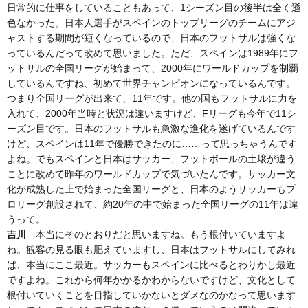
日常的に仕事をしていることもあって、1シーズン目の後半は全く遜
色なかった。日本人選手がスペインのトップリーグのチームにアジ
ャストする期間が短くなっているので、日本のフットサルは強くな
っているんだって改めて思いました。ただ、スペインは1989年にフ
ットサルの全国リーグが始まって、2000年にワールドカップを制覇
しているんですね、初めて世界チャンピオンになっているんです。
つまり全国リーグが出来て、11年です。他の国もフットサルに力を
入れて、2000年当時と状況は違いますけど、Fリーグも今年で11シ
ーズン目です。日本のフットサルも急激な進化を遂げているんです
けど、スペインは11年で優勝できたのに……って思っちゃうんです
よね。でもスペインと日本はサッカー、フットボールの土壌が違う
ことに改めて昨年のワールドカップで気づいたんです。サッカー文
化が成熟した上で始まった全国リーグと、日本のようサッカーもプ
ロリーグ創設されて、約20年の中で始まった全国リーグの11年は違
うって。
吉川
本当にそのとおりだと思いますね。もう根付いていますよ
ね。観客の見る眼も肥えていますし、日本はフットサルにしてみれ
ば、本当にここ最近。サッカーもスペインに比べるとわりかし最近
ですよね。これから何年かかるかわからないですけど、文化として
根付いていくことを目指していかないとダメなのかなって思います