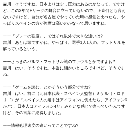
吉川
そうですね。日本よりは少し圧力はあるのかなって。ですけ
ど、この2年間Fリーグの舞台に立っていないので、正直何とも言え
ないですけど、自分が名古屋でやっていた時の感覚と比べたら、や
っぱりスペインの方が強度は高いのかなって思いますね。
ーー『プレーの強度』、ではそれ以外で大きな違いは?
吉川
あとは頭ですかね、やっぱり。選手1人1人の。フットサルを
解っているという。
ーーさっきのパルマ・フットサル戦のファウルとかですよね?
吉川
はい、そうですね。本当に細かいところですけど、そうです
ね。
ーー「ゲームを読む」とかそういう部分ですね?
吉川
はい。前に（元日本代表・スペイン人監督）ミゲル（・ロド
リゴ）が『スペイン人の選手はアイフォンに例えたら、アイフォン6
か7で、日本人はアイフォン4だ』みたいな感じで言っていたんです
けど、その言葉に納得しました。
ーー情報処理速度の違いってことですね?