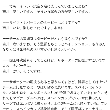
ーーでも、そういう試合を逆に楽しんでいましたよね?
吉川
楽しいですね、そういう試合の方が楽しいですね。
ーーリベラ・ナバーラとのダービーはどうですか?
吉川
いや、楽しかったですよ、本当に。
ーーチームの雰囲気はダービーだともう違うんですか?
吉川
違いますね。もう監督もちょっとハイテンション。もうみん
なやっぱり気持ちの入り方が少し違うというか。
ーー国王杯決勝もそうでしたけど、サポーターの応援がすごいです
よね、ナバーラは。
吉川
はい、そうですね。
ーーサポーターの応援もあると思うんですけど、陣容としては上位3
チームと比較すると、やはり劣ると思います。スペインはインテ
ル、バルセロナ、エルポソの上3つが予算で図抜けていますから。そ
れでもマグナ・グルペアは、スペインカップでバルサに勝ったり、
リーグではエルポソに勝ったり。上位3チームにも勝っている。プレ
ーオフ、スペインカップ準決勝進出、そして国王杯ファイナリス