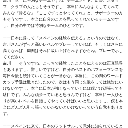
吉川
本当に特別なチームですね。チームメイト、監督、スタッ
フ、クラブの人たちもそうですし、本当にみんなよくしてくれて、
みんな『帰るな』『ここでずっとやってくれ』と。サポーターの方
もそうですし。本当に自分のことを思ってくれているチームです
し、自分の中では特別なチームのひとつです。
ーー日本に帰って「スペインの経験を伝える」というのではなく、
吉川さんがずっと高いレベルでプレーしていれば、もしくはさらに
高くなれば、周囲はそれに吸い上げられますからね。プレーで示し
てください。
吉川
そうですね。こっちで経験したことを伝えるのは正直限界
もありますし、難しいですけど、自分のベストのパフォーマンスを
毎日今後も続けていくことが一番かな。本当に、この間のワールド
カップ予選は散々だったので、次はもう同じ失敗をしては絶対にい
けないですし、本当に日本が強くなっていくには僕だけ頑張っても
駄目です。みんな頑張っていると思うんですけど、本当に一人ひと
りが高いレベルを目指してやっていけばいいと思いますし、僕も本
当にどんどん引っ張っていかないといけないっていう自覚もありま
す。
ーースペインに来て、日本のフットサルって意外に知られていると