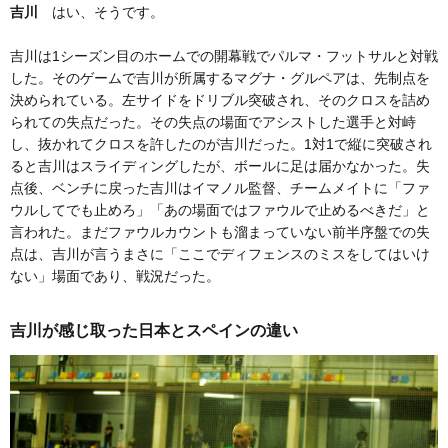
吉川
はい、そうです。
吉川は1シーズン目のホームでの開幕戦でパルマ・フットサルと対戦
した。そのゲームで吉川が所属するマグナ・グルペアは、先制点を
決められている。左サイドをドリブル突破され、そのクロスを詰め
られての失点だった。その失点の場面でアシストした選手と対峙
し、抜かれてクロスを許したのが吉川だった。1対1で縦に突破され
ると吉川はスライディングしたが、ボールに足は届かなかった。失
点後、ベンチに戻った吉川はイマノル監督、チームメイトに「ファ
ウルしてでも止めろ」「あの場面ではファウルで止めるべきだ」と
言われた。まだファウルカウントも溜まっていない前半序盤での失
点は、吉川が言うまさに「ここでディフェンスのミスをしてはいけ
ない」場面であり、戦況だった。
吉川が感じ取った日本とスペインの違い