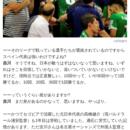
©座間健司
ーーそのリーグで戦っている選手たちが選抜されているのですから
スペイン代表は強いわけですよね?
吉川
そうですね、日本が敵うはずはないなって思いますね。いず
れはそこを目指していかないと、追いついていかないといけないで
すけど、現時点では正直難しい。10回やって、いや30回やって1回
勝てるか。10回、20回、30回で1回勝てるか。
ーーっていうぐらい差がありますか?
吉川
まだ差があるのかなって、思いますね、やっぱり。
ーーかつてセゴビアで活躍した元日本代表の高橋健介（現バルドラ
ール浦安監督）も1年目は苦戦していました。適応に苦労していた記
憶があります。ただ吉川さんは名古屋オーシャンズで外国人監督と