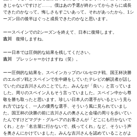
きじゃないですけど……。僕はあの予選が終わってからさらに成長
できたのかなって。悔しさもすごいあって。それがあったから、1シ
ーズン目の後半はぐっと成長できたのかなと思います。
ーースペインでの2シーズンを終えて、日本に復帰します。
吉川
復帰しますね。
ーー日本では圧倒的な結果を残してください。
吉川
プレッシャーかけますね（笑）。
ーー圧倒的な結果を。スペインカップのバルセロナ戦、国王杯決勝
のエルポソ戦とスペインで生中継をしていたテレビの解説者が話し
ていたのは吉川さんのことでした。みんなが「良い」と言っていま
した。周りのスペイン人もそう言っていました。スペイン中から尊
敬を勝ち取ったと思います。珍しい日本人の選手がいるという見ら
れ方ではなく、一人の優秀な選手、そういう風に見られていまし
た。国王杯の決勝の前に吉川さんの奥さんと会場の周りを歩いてい
たんですけどマグナ・グルペアのお客さんが「どこにも行かないで
くれ」とか「名古屋に行かないで、残ってくれ」など、そういう声
を奥さんにかけていました。みんな吉川さんを認めていることがよ