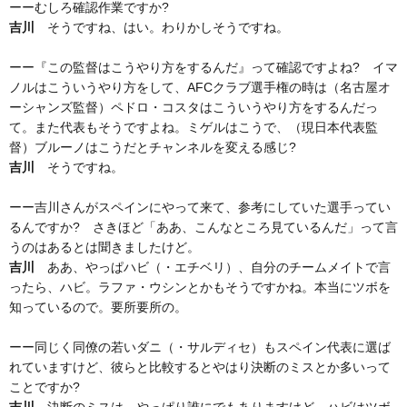
ーーむしろ確認作業ですか?
吉川
そうですね、はい。わりかしそうですね。
ーー『この監督はこうやり方をするんだ』って確認ですよね? イマ
ノルはこういうやり方をして、AFCクラブ選手権の時は（名古屋オ
ーシャンズ監督）ペドロ・コスタはこういうやり方をするんだっ
て。また代表もそうですよね。ミゲルはこうで、（現日本代表監
督）ブルーノはこうだとチャンネルを変える感じ?
吉川
そうですね。
ーー吉川さんがスペインにやって来て、参考にしていた選手ってい
るんですか? さきほど「ああ、こんなところ見ているんだ」って言
うのはあるとは聞きましたけど。
吉川
ああ、やっぱハビ（・エチベリ）、自分のチームメイトで言
ったら、ハビ。ラファ・ウシンとかもそうですかね。本当にツボを
知っているので。要所要所の。
ーー同じく同僚の若いダニ（・サルディセ）もスペイン代表に選ば
れていますけど、彼らと比較するとやはり決断のミスとか多いって
ことですか?