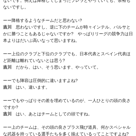
ないです。例えば降格してしまったブレラとやっていても、余裕も
ないですし。
ーー降格するようなチームだと思わない?
吉川
思わないですし、逆に下のチームが時々インテル、バルサと
かに勝つこともあるじゃないですか? やっぱりリーグの競争力は日
本よりはだいぶ高いなって思いますね。
ーー上位のクラブと下位のクラブでも、日本代表とスペイン代表ほ
ど距離は離れていないとは思う?
吉川
だから、はい、そう思います、やっていて。
ーーでも陣容は圧倒的に違いますよね?
吉川
はい、違います。
ーーでもやっぱりその差を埋めているのが、一人ひとりの頭の良さ
ですか?
吉川
はい、あとはチームとしての頭ですね。
ーー上のチームは、その頭の良さプラス飛び道具、何かスペシャル
な武器を持っている選手たちを多く揃えているってことですよね?