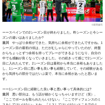
©座間健司
ーースペインでの2シーズン目が終わりました。昨シーズンと今シー
ズンの違いはありましたか?
吉川
やっぱり余裕ができた、気持ちに余裕ができたんですかね。1
シーズン目の最初の頃は、ただがむしゃらにやっていたのが、終盤
からちょっとずつ余裕を持ってプレーができるようになり、自分の
中でも感触が良くなっていきました。その続きって感じで2シーズン
目に入れたんです。2シーズン目は最初から本当に余裕もありました
し、1シーズン目に悪い事も良い事も経験していて、その経験がある
から気持ちの部分ではだいぶ楽で、本当に余裕があったと思いま
す。
ーー1シーズン目に経験した良い事と悪い事って具体的には?
吉川
悪い部分は、もう話が細かくなっちゃいますけど（笑）、
『ここでボールを取られたらいけない』『ここでディフェンスのミ
スをしてはいけない』とか。『ミスしてはいけないところでのミ