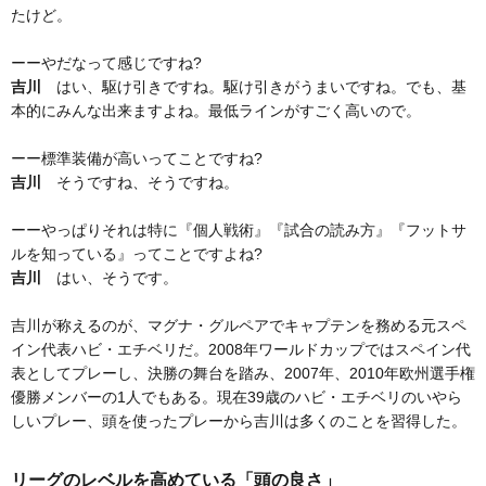
たけど。
ーーやだなって感じですね?
吉川
はい、駆け引きですね。駆け引きがうまいですね。でも、基
本的にみんな出来ますよね。最低ラインがすごく高いので。
ーー標準装備が高いってことですね?
吉川
そうですね、そうですね。
ーーやっぱりそれは特に『個人戦術』『試合の読み方』『フットサ
ルを知っている』ってことですよね?
吉川
はい、そうです。
吉川が称えるのが、マグナ・グルペアでキャプテンを務める元スペ
イン代表ハビ・エチベリだ。2008年ワールドカップではスペイン代
表としてプレーし、決勝の舞台を踏み、2007年、2010年欧州選手権
優勝メンバーの1人でもある。現在39歳のハビ・エチベリのいやら
しいプレー、頭を使ったプレーから吉川は多くのことを習得した。
リーグのレベルを高めている「頭の良さ」