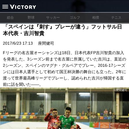
総合
野球
サッカー
ゴルフ
相撲
テニス
「スペインは『刺す』プレーが違う」フットサル日
本代表・吉川智貴
2017/6/23 17:13
座間健司
Fリーグの名古屋オーシャンズは18日、日本代表FP吉川智貴の加入
を発表した。3シーズン前まで名古屋に所属していた吉川は、直近の
2シーズン、スペインのマグナ・グルペアでプレー。2016-17シーズ
ンには日本人選手として初めて国王杯決勝の舞台にも立った。2年に
渡って世界最高峰リーグでプレーし、認められた吉川が帰国する直
前に話を聞いた――。
©座間健司