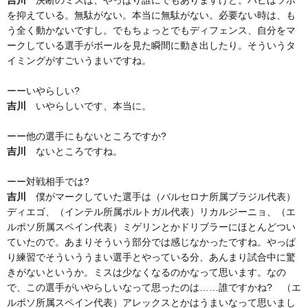
吉川
決断のミスは、やっぱり誰にでもありますけど。ハビはツボ
を抑えている。無駄がない。本当に無駄がない。必要ない時は、も
う全く動かないですし。でもちょっとでもディフェンス、自分をマ
ークしている選手がボールを見た瞬間に動き出したり。そういうタ
イミングがすごいうまいですね。
ーーいやらしい?
吉川
いやらしいです、本当に。
ーー他の選手にもないところですか?
吉川
ないところですね。
ーー対戦相手では?
吉川
僕がマークしていた選手は（バルセロナ所属ブラジル代表）
ディエゴ、（インテル所属ポルトガル代表）リカルジーニョ、（エ
ルポソ所属スペイン代表）ミゲリンとかドリブラーにほとんどつい
ていたので。あまりそういう部分では感じなかったですね。やっぱ
り練習でそういううまい選手とやっている分、あんまり試合中に驚
きがないというか。ミスは少なくなるのかなって思います。なの
で、この選手がいやらしいなって思ったのは……誰ですかね? （エ
ルポソ所属スペイン代表）アレックスとかはうまいなって思いまし