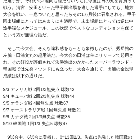
た選手が、それから2週間も経たないうちに今度は日の丸を背負って
戦う。清宮、安田といった甲子園出場を逃した選手にしても、地方
大会を戦い、一息ついたと思ったらその1カ月後に召集される。甲子
園出場組にとってはあまりにも過酷で、未出場組にとっては逆に中
途半端なスケジュール。この状況でベストなコンディションを保て
という方が無理な話だ。
そして今大会、そんな違和感をもっとも象徴したのが、秀岳館の
左腕・田浦文丸の起用法だ。今大会の田浦は主にリリーフで起用さ
れ、その好投が評価されて決勝進出のかかったスーパーラウンド・
韓国戦では先発マウンドにも立った。大会を通じて、田浦の全投球
成績は以下の通りだ。
9/3 アメリカ戦 2回1/3無失点 球数42
9/4 キューバ戦 2回2/3無失点 球数44
9/5 オランダ戦 4回無失点 球数67
9/7 オーストラリア戦 1回無失点 球数21
9/9 カナダ戦 2回1/3無失点 球数35
9/10 韓国戦 1回1/3 失点5 球数47
9試合中、6試合に登板し、計13回2/3。失点は先発した韓国戦の