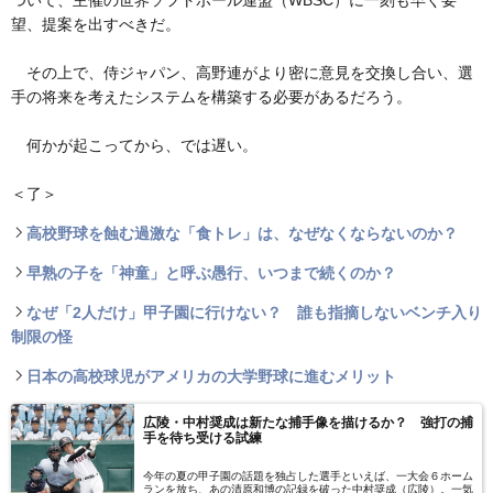
望、提案を出すべきだ。
その上で、侍ジャパン、高野連がより密に意見を交換し合い、選
手の将来を考えたシステムを構築する必要があるだろう。
何かが起こってから、では遅い。
＜了＞
高校野球を蝕む過激な「食トレ」は、なぜなくならないのか？
早熟の子を「神童」と呼ぶ愚行、いつまで続くのか？
なぜ「2人だけ」甲子園に行けない？ 誰も指摘しないベンチ入り
制限の怪
日本の高校球児がアメリカの大学野球に進むメリット
広陵・中村奨成は新たな捕手像を描けるか？ 強打の捕
手を待ち受ける試練
今年の夏の甲子園の話題を独占した選手といえば、一大会６ホーム
ランを放ち、あの清原和博の記録を破った中村奨成（広陵）。一気