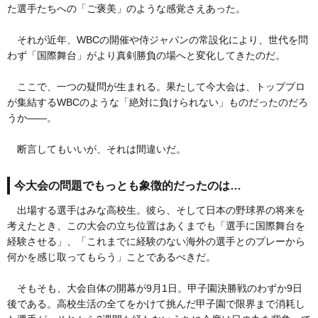
た選手たちへの「ご褒美」のような感覚さえあった。
それが近年、WBCの開催や侍ジャパンの常設化により、世代を問
わず「国際舞台」がより真剣勝負の場へと変化してきたのだ。
ここで、一つの疑問が生まれる。果たして今大会は、トッププロ
が集結するWBCのような「絶対に負けられない」ものだったのだろ
うか――。
断言してもいいが、それは間違いだ。
今大会の問題でもっとも象徴的だったのは…
出場する選手はみな高校生。彼ら、そして日本の野球界の将来を
考えたとき、この大会の立ち位置はあくまでも「選手に国際舞台を
経験させる」、「これまでに経験のない海外の選手とのプレーから
何かを感じ取ってもらう」ことであるべきだ。
そもそも、大会自体の開幕が9月1日。甲子園決勝戦のわずか9日
後である。高校生活の全てをかけて挑んだ甲子園で限界まで消耗し