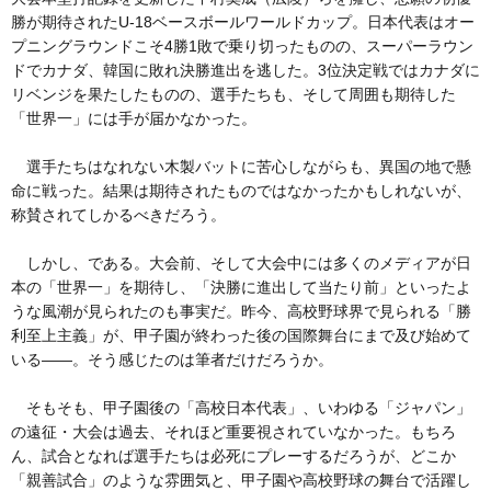
勝が期待されたU-18ベースボールワールドカップ。日本代表はオー
プニングラウンドこそ4勝1敗で乗り切ったものの、スーパーラウン
ドでカナダ、韓国に敗れ決勝進出を逃した。3位決定戦ではカナダに
リベンジを果たしたものの、選手たちも、そして周囲も期待した
「世界一」には手が届かなかった。
選手たちはなれない木製バットに苦心しながらも、異国の地で懸
命に戦った。結果は期待されたものではなかったかもしれないが、
称賛されてしかるべきだろう。
しかし、である。大会前、そして大会中には多くのメディアが日
本の「世界一」を期待し、「決勝に進出して当たり前」といったよ
うな風潮が見られたのも事実だ。昨今、高校野球界で見られる「勝
利至上主義」が、甲子園が終わった後の国際舞台にまで及び始めて
いる――。そう感じたのは筆者だけだろうか。
そもそも、甲子園後の「高校日本代表」、いわゆる「ジャパン」
の遠征・大会は過去、それほど重要視されていなかった。もちろ
ん、試合となれば選手たちは必死にプレーするだろうが、どこか
「親善試合」のような雰囲気と、甲子園や高校野球の舞台で活躍し