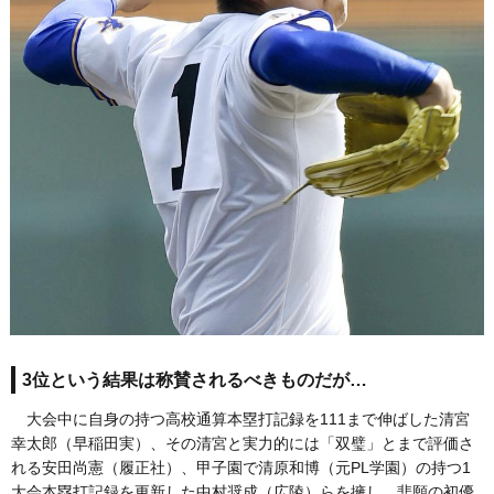
3位という結果は称賛されるべきものだが…
大会中に自身の持つ高校通算本塁打記録を111まで伸ばした清宮
幸太郎（早稲田実）、その清宮と実力的には「双璧」とまで評価さ
れる安田尚憲（履正社）、甲子園で清原和博（元PL学園）の持つ1
大会本塁打記録を更新した中村奨成（広陵）らを擁し、悲願の初優