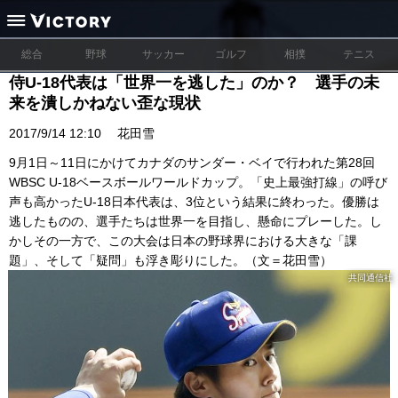
総合
野球
サッカー
ゴルフ
相撲
テニス
侍U-18代表は「世界一を逃した」のか？ 選手の未
来を潰しかねない歪な現状
2017/9/14 12:10
花田雪
9月1日～11日にかけてカナダのサンダー・ベイで行われた第28回
WBSC U-18ベースボールワールドカップ。「史上最強打線」の呼び
声も高かったU-18日本代表は、3位という結果に終わった。優勝は
逃したものの、選手たちは世界一を目指し、懸命にプレーした。し
かしその一方で、この大会は日本の野球界における大きな「課
題」、そして「疑問」も浮き彫りにした。（文＝花田雪）
共同通信社