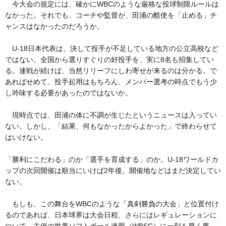
今大会の規定には、確かにWBCのような厳格な投球制限ルールは
なかった。それでも、コーチや監督が、田浦の酷使を「止める」チ
ャンスはなかったのだろうか。
U-18日本代表は、決して投手が不足している地方の公立高校など
ではない。全国から選りすぐりの好投手を、実に8名も招集してい
る。連戦が続けば、当然リリーフにしわ寄せが来るのは分かる。で
あればせめて、投手起用はもちろん、メンバー選考の時点でもう少
し吟味する必要があったのではないか。
現時点では、田浦の体に不調が生じたというニュースは入ってい
ない。しかし、「結果、何もなかったからよかった」で終わらせて
はいけない。
「勝利にこだわる」のか「選手を育成する」のか。U-18ワールドカ
ップの次回開催は順当にいけば2年後。開催地などはまだ決定してい
ない。
もしも、この舞台をWBCのような「真剣勝負の大会」と位置付け
るのであれば、日本球界は大会日程、さらにはレギュレーションに
ついて、主催の世界ソフトボール連盟（WBSC）に一刻も早く要