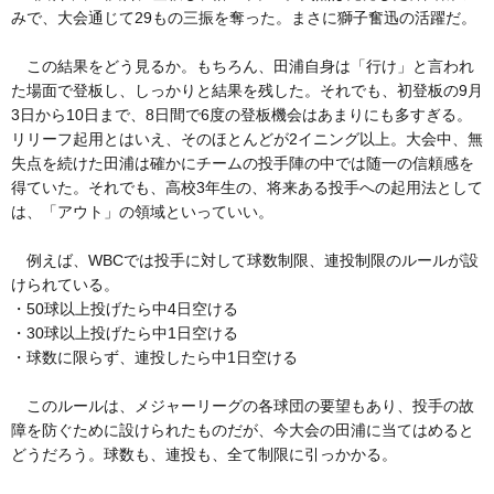
みで、大会通じて29もの三振を奪った。まさに獅子奮迅の活躍だ。
この結果をどう見るか。もちろん、田浦自身は「行け」と言われ
た場面で登板し、しっかりと結果を残した。それでも、初登板の9月
3日から10日まで、8日間で6度の登板機会はあまりにも多すぎる。
リリーフ起用とはいえ、そのほとんどが2イニング以上。大会中、無
失点を続けた田浦は確かにチームの投手陣の中では随一の信頼感を
得ていた。それでも、高校3年生の、将来ある投手への起用法として
は、「アウト」の領域といっていい。
例えば、WBCでは投手に対して球数制限、連投制限のルールが設
けられている。
・50球以上投げたら中4日空ける
・30球以上投げたら中1日空ける
・球数に限らず、連投したら中1日空ける
このルールは、メジャーリーグの各球団の要望もあり、投手の故
障を防ぐために設けられたものだが、今大会の田浦に当てはめると
どうだろう。球数も、連投も、全て制限に引っかかる。