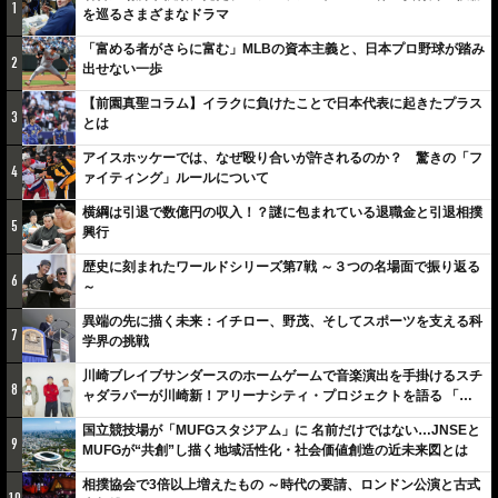
1
を巡るさまざまなドラマ
「富める者がさらに富む」MLBの資本主義と、日本プロ野球が踏み
2
出せない一歩
【前園真聖コラム】イラクに負けたことで日本代表に起きたプラス
3
とは
アイスホッケーでは、なぜ殴り合いが許されるのか？ 驚きの「フ
4
ァイティング」ルールについて
横綱は引退で数億円の収入！？謎に包まれている退職金と引退相撲
5
興行
歴史に刻まれたワールドシリーズ第7戦 ～３つの名場面で振り返る
6
～
異端の先に描く未来：イチロー、野茂、そしてスポーツを支える科
7
学界の挑戦
川崎ブレイブサンダースのホームゲームで音楽演出を手掛けるスチ
8
ャダラパーが川崎新！アリーナシティ・プロジェクトを語る 「楽
しみでしかないでしょ。川崎は、ずっと成長曲線だから」
国立競技場が「MUFGスタジアム」に 名前だけではない…JNSEと
9
MUFGが“共創”し描く地域活性化・社会価値創造の近未来図とは
相撲協会で3倍以上増えたもの ～時代の要請、ロンドン公演と古式