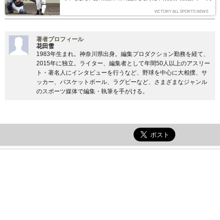
にドラフトの目玉に躍り出たスター選手候補には、久しぶりの強打
の捕手、さらに守って、走れる三拍子揃った新たな捕手像を切り開
VICTORY ALL SPORTS NEWS
くのでは？という期待すらある。プロ入りを明言した中村選手の可
能性、彼の行く手に待ち受けるであろう試練とは？（文＝小林信
也）
著者プロフィール
花田雪
1983年生まれ。神奈川県出身。編集プロダクション勤務を経て、
2015年に独立。ライター、編集者として年間50人以上のアスリー
ト・著名人にインタビューを行うなど、野球を中心に大相撲、サ
ッカー、バスケットボール、ラグビーなど、さまざまなジャンル
のスポーツ媒体で編集・執筆を手がける。