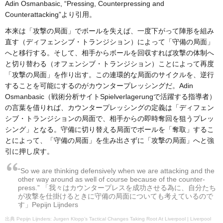
Adin Osmanbasic, “Pressing, Counterpressing and
Counterattacking”より引用。
本来は「攻撃の局面」でボールを失えば、一度下がって陣形を組み
直す（ディフェンシブ・トランジション）によって「守備の局面」
へと移行する。そして、相手からボールを回収すれば攻撃の体制へ
と切り替わる（オフェンシブ・トランジション）ことによって再度
「攻撃の局面」を作り出す。この連環的な局面のサイクルを、逆行
することを可能にするのがカウンタープレッシングだ。Adin
Osmanbasic（戦術分析サイトSpielverlagerungで活躍する指導者）
の言葉を借りれば、カウンタープレッシングの定義は「ディフェン
シブ・トランジションの局面で、相手からの即時奪回を狙うプレッ
シング」となる。守備に切り替える局面でボールを「奪取」するこ
とによって、「守備の局面」を生み出さずに「攻撃の局面」へと強
引に押し戻す。
“So we are thinking defensively when we are attacking and the
other way around as well of course because of the counter-
press.” 「我々はカウンタープレスを成功させる為に、自分たち
が攻撃を仕掛けるときに守備の局面についても考えているので
す」Pepijn Lijnders
Pepijn Lijnders: Jurgen Klopp’s Tactical Changes Taking Root At Liverpool | Liverpool