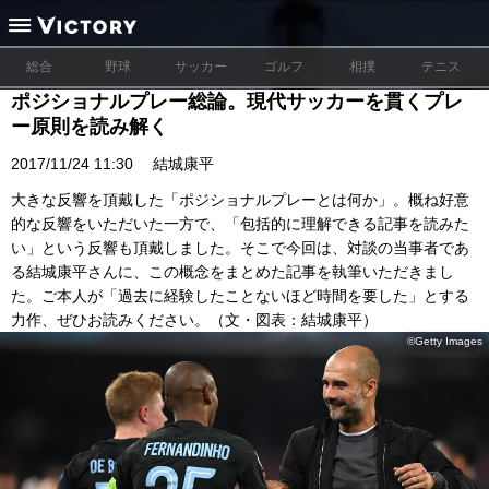
総合
野球
サッカー
ゴルフ
相撲
テニス
ポジショナルプレー総論。現代サッカーを貫くプレ
ー原則を読み解く
2017/11/24 11:30
結城康平
大きな反響を頂戴した「ポジショナルプレーとは何か」。概ね好意
的な反響をいただいた一方で、「包括的に理解できる記事を読みた
い」という反響も頂戴しました。そこで今回は、対談の当事者であ
る結城康平さんに、この概念をまとめた記事を執筆いただきまし
た。ご本人が「過去に経験したことないほど時間を要した」とする
力作、ぜひお読みください。（文・図表：結城康平）
©Getty Images