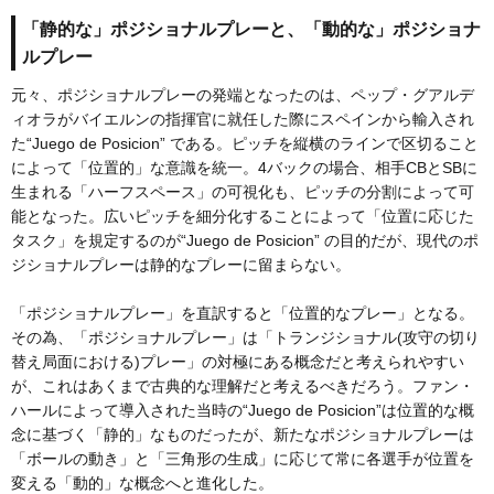
「静的な」ポジショナルプレーと、「動的な」ポジショナ
ルプレー
元々、ポジショナルプレーの発端となったのは、ペップ・グアルデ
ィオラがバイエルンの指揮官に就任した際にスペインから輸入され
た“Juego de Posicion” である。ピッチを縦横のラインで区切ること
によって「位置的」な意識を統一。4バックの場合、相手CBとSBに
生まれる「ハーフスペース」の可視化も、ピッチの分割によって可
能となった。広いピッチを細分化することによって「位置に応じた
タスク」を規定するのが“Juego de Posicion” の目的だが、現代のポ
ジショナルプレーは静的なプレーに留まらない。
「ポジショナルプレー」を直訳すると「位置的なプレー」となる。
その為、「ポジショナルプレー」は「トランジショナル(攻守の切り
替え局面における)プレー」の対極にある概念だと考えられやすい
が、これはあくまで古典的な理解だと考えるべきだろう。ファン・
ハールによって導入された当時の“Juego de Posicion”は位置的な概
念に基づく「静的」なものだったが、新たなポジショナルプレーは
「ボールの動き」と「三角形の生成」に応じて常に各選手が位置を
変える「動的」な概念へと進化した。