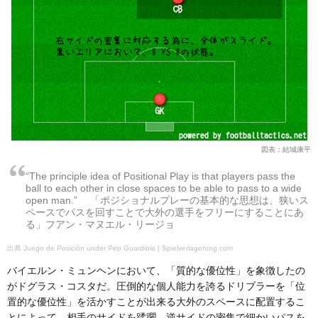
図表：結城康平
“The principle idea of Positional Play is that players pass the
ball to each other in close spaces to be able to pass to a wide
open man.” 「ポジショナルプレーの基本的な思想は、狭いス
ペースでパスを回すことで大外の選手をフリーにすることにあ
る」フアン・マヌエル・リージョ
Juego de Posición under Pep Guardiola | Spielverlagerung.com
バイエルン・ミュンヘンにおいて、「質的な優位性」を象徴したの
がドグラス・コスタだ。圧倒的な個人能力を誇るドリブラーを「位
置的な優位性」を活かすことが出来る大外のスペースに配置するこ
とによって、相手のサイドを蹂躙。逆サイドの密集で細かいパスを