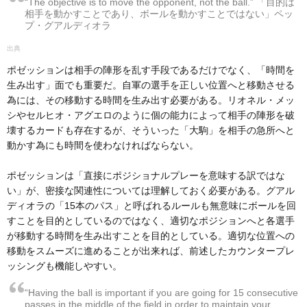
“The objective is to move the opponent, not the ball.” 「目的は
相手を動かすことであり、ボールを動かすことではない」ペッ
プ・グアルディオラ
ポゼッションは相手の陣形を乱す手段であるだけでなく、「時間を
生み出す」面でも重要だ。自軍の選手を正しい位置へと移動させる
為には、その移動する時間を生み出す必要がある。リオネル・メッ
シやセルヒオ・アグエロのように個の能力によって相手の陣形を破
壊するカードも存在するが、そういった「大駒」を相手の急所へと
動かす為にも時間を使わなければならない。
ポゼッションは「直接にポジショナルプレーを意味する訳ではな
い」が、密接な関連性については理解しておく必要がある。グアル
ディオラの「15本のパス」と呼ばれるルールも無意味にボールを回
すことを目的としているのではなく、適切なポジションへと各選手
が移動する時間を生み出すことを目的としている。適切な位置への
移動をスムーズに進めることが出来れば、前述したカウンタープレ
ッシングも機能しやすい。
“Having the ball is important if you are going for 15 consecutive
passes in the middle of the field in order to maintain your