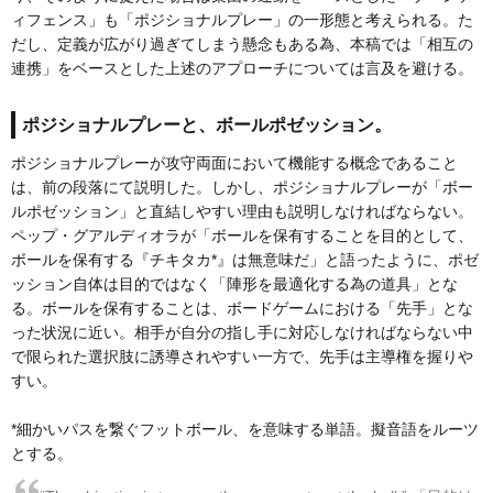
ィフェンス」も「ポジショナルプレー」の一形態と考えられる。た
だし、定義が広がり過ぎてしまう懸念もある為、本稿では「相互の
連携」をベースとした上述のアプローチについては言及を避ける。
ポジショナルプレーと、ボールポゼッション。
ポジショナルプレーが攻守両面において機能する概念であること
は、前の段落にて説明した。しかし、ポジショナルプレーが「ボー
ルポゼッション」と直結しやすい理由も説明しなければならない。
ペップ・グアルディオラが「ボールを保有することを目的として、
ボールを保有する『チキタカ*』は無意味だ」と語ったように、ポゼ
ッション自体は目的ではなく「陣形を最適化する為の道具」とな
る。ボールを保有することは、ボードゲームにおける「先手」とな
った状況に近い。相手が自分の指し手に対応しなければならない中
で限られた選択肢に誘導されやすい一方で、先手は主導権を握りや
すい。
*細かいパスを繋ぐフットボール、を意味する単語。擬音語をルーツ
とする。