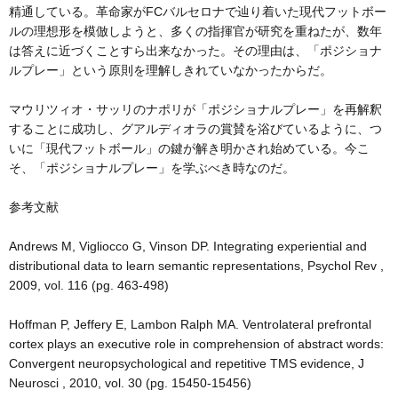
精通している。革命家がFCバルセロナで辿り着いた現代フットボー
ルの理想形を模倣しようと、多くの指揮官が研究を重ねたが、数年
は答えに近づくことすら出来なかった。その理由は、「ポジショナ
ルプレー」という原則を理解しきれていなかったからだ。
マウリツィオ・サッリのナポリが「ポジショナルプレー」を再解釈
することに成功し、グアルディオラの賞賛を浴びているように、つ
いに「現代フットボール」の鍵が解き明かされ始めている。今こ
そ、「ポジショナルプレー」を学ぶべき時なのだ。
参考文献
Andrews M, Vigliocco G, Vinson DP. Integrating experiential and
distributional data to learn semantic representations, Psychol Rev ,
2009, vol. 116 (pg. 463-498)
Hoffman P, Jeffery E, Lambon Ralph MA. Ventrolateral prefrontal
cortex plays an executive role in comprehension of abstract words:
Convergent neuropsychological and repetitive TMS evidence, J
Neurosci , 2010, vol. 30 (pg. 15450-15456)