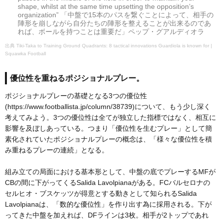
shape, whilst at the same time upsetting the opposition’s
organization” 「中盤で15本のパスを繋ぐことによって、相手の
陣形を崩しながら自分たちの陣形を整えることが出来るのであ
れば、ボールを持つことは重要だ」ペップ・グアルディオラ
Tiki-Taka to Training Ground Quadrants: 8 tactical innovations Guardiola is known for |
Squawka Football
優位性を重ねるポジショナルプレー。
ポジショナルプレーの基礎となる3つの優位性
(https://www.footballista.jp/column/38739)について、もう少し深く
考えてみよう。3つの優位性は全てが独立した指標ではなく、相互に
影響を及ぼしあっている。つまり「優位性を生むプレー」として簡
素化されていたポジショナルプレーの概念は、「様々な優位性を積
み重ねるプレーの連続」となる。
組み立ての局面における基本形として、中盤の底でプレーするMFが
CBの間に下がってくるSalida Lavolpianaがある。FCバルセロナの
セルヒオ・ブスケッツが得意とする動きとして知られるSalida
Lavolpianaは、「数的な優位性」を作り出す為に採用される。下が
ってきた中盤を加えれば、DFラインは3枚。相手が2トップであれ