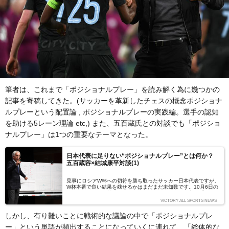
筆者は、これまで「ポジショナルプレー」を読み解く為に幾つかの
記事を寄稿してきた。(サッカーを革新したチェスの概念ポジショナ
ルプレーという配置論 , ポジショナルプレーの実践編。選手の認知
を助ける5レーン理論 etc,) また、五百蔵氏との対談でも「ポジショ
ナルプレー」は1つの重要なテーマとなった。
日本代表に足りない“ポジショナルプレー”とは何か？
五百蔵容×結城康平対談(1)
見事にロシアW杯への切符を勝ち取ったサッカー日本代表ですが、
W杯本番で良い結果を残せるかはまだまだ未知数です。10月6日の
ニュージーランド戦後、ヴァイド・ハリルホジッチ監督は「ワール
ドカップを戦うレベルからは遠い」と厳しいコメント。日本にはま
VICTORY ALL SPORTS NEWS
だまだ超えねばならない壁があり、W杯開幕までに間に合う保証も
ありません。来年6月まで、日本はどういう準備を重ねるべきなの
しかし、有り難いことに戦術的な議論の中で「ポジショナルプレ
か？ 識者2人に対談していただきました。（語り手：五百蔵容・
結城康平 編集：澤山大輔[VICTORY編集部]）
ー」という単語が頻出することになっていくに連れて、「総体的な