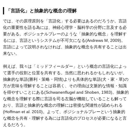
「言語化」と抽象的な概念の理解
では、その原理原則を「言語化」する必要はあるのだろうか。言語
化の重要性を語る為には、神経心理学・脳科学の分野に言及する必
要がある。ポジショナルプレーのような「抽象的な概念」を理解す
るには、言語というシステムが不可欠になる(Andrews M, 2009)。
言語によって説明されなければ、抽象的な概念を共有することは出
来ない。
例えば、我々は「ミッドフィールダー」という概念の言語化によっ
て選手の役割と位置を共有する。当然に思われるかもしれないが、
抽象的な単語(勝利・策略・同情)よりも具体的な単語(犬・家・草)の
方が意味を理解することは容易く、その理由は文脈的な情報・知識
を得やすいことにある(Schwanenflugel and Shoben, 1983)。抽象的
な概念を理解する際に言語を司る左脳が機能していることも解って
おり、言語と抽象的な概念の理解には密接な関連性が認められる
(Hoffman et al. 2010)。よって、ポジショナルプレーという抽象的
な概念を共有・理解する為には言語化のプロセスが必要になると言
えるだろう。