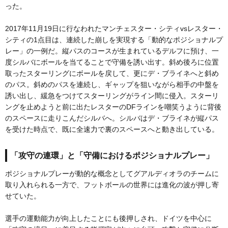
った。
2017年11月19日に行なわれたマンチェスター・シティvsレスター・
シティの1点目は、連続した崩しを実現する「動的なポジショナルプ
レー」の一例だ。縦パスのコースが生まれているデルフに預け、一
度シルバにボールを当てることで守備を誘い出す。斜め後ろに位置
取ったスターリングにボールを戻して、更にデ・ブライネへと斜め
のパス。斜めのパスを連続し、ギャップを狙いながら相手の中盤を
誘い出し、緩急をつけてスターリングがライン間に侵入。スターリ
ングを止めようと前に出たレスターのDFラインを嘲笑うように背後
のスペースに走りこんだシルバへ。シルバはデ・ブライネが縦パス
を受けた時点で、既に全速力で裏のスペースへと動き出している。
「攻守の連環」と「守備におけるポジショナルプレー」
ポジショナルプレーが動的な概念としてグアルディオラのチームに
取り入れられる一方で、フットボールの世界には進化の波が押し寄
せていた。
選手の運動能力が向上したことにも後押しされ、ドイツを中心に