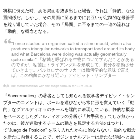
将棋に例えた時、ある局面を抜き出した場合、それは「静的」な位
置関係だ。しかし、その局面に至るまでにお互いが定跡的な最善手
を繰り返していた場合、その「局面」に至るまでの一連の流れは
「動的」な概念となる。
"I once studied an organism called a slime mould, which also
produces triangular networks to transport food around its body,
and what Barcelona were doing was actually geometrically
quite similar" 「粘菌と呼ばれる生物について学んだことがある
のですが、粘菌はトライアングルを形成して、養分を移動させ
ていきます。バルセロナのサッカーは幾何学的な意味で言え
ば、この粘菌にかなり近い」デイビッド・サンプター
The mathematician with the magic formula for Euro 2016
『Soccermatics』の著者としても知られる数学者デイビッド・サン
プターのコメントは、ボールを運びながら常に形を変えていく「動
的」なグアルディオラのチームを端的に表現している。静的な概念
をベースとしたグアルディオラの分析が「片手落ち」でしか無かっ
たのは、彼が連動するチームの動きを規定する方法の1つとし
て“Juego de Posicion” を取り入れたからに他ならない。動的な概念
を新たに内包することで、ポジショナルプレーは新たな領域へと至