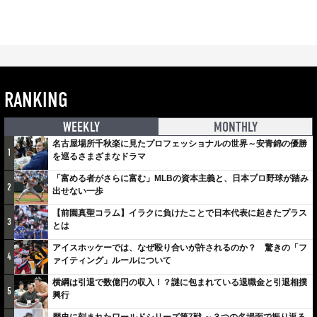
RANKING
WEEKLY
MONTHLY
名古屋場所千秋楽に見たプロフェッショナルの世界～安青錦の優勝
1
を巡るさまざまなドラマ
「富める者がさらに富む」MLBの資本主義と、日本プロ野球が踏み
2
出せない一歩
【前園真聖コラム】イラクに負けたことで日本代表に起きたプラス
3
とは
アイスホッケーでは、なぜ殴り合いが許されるのか？ 驚きの「フ
4
ァイティング」ルールについて
横綱は引退で数億円の収入！？謎に包まれている退職金と引退相撲
5
興行
歴史に刻まれたワールドシリーズ第7戦 ～３つの名場面で振り返る