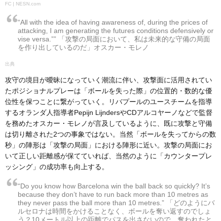
FC | NESN.com
“All with the idea of having awareness of, during the prices of
attacking, I am generating the futures conditions defensively or
vise versa.”” 「攻撃の局面において、私は未来的な守備の局面
を作り出しているのだ」オスカー・モレノ
攻守の境目が曖昧になっていく潮流に伴い、攻撃面に活用されてい
たポジショナルプレーは「ボールを失った際」の位置的・数的な優
位性を保つことに繋がっていく。リバプールのユースチームを指導
するオランダ人指導者Pepijn LijndersやCDアルコヤーノなどで監督
を務めたオスカー・モレノが言及しているように、既に攻撃と守備
は切り離された2つの事象ではない。当然「ボールを失ってからの数
秒」の陣形は「攻撃の局面」における陣形に近い。攻撃の局面にお
いて正しい距離感が保てていれば、当然のように「カウンタープレ
ッシング」の成功率も向上する。
“Do you know how Barcelona win the ball back so quickly? It’s
because they don’t have to run back more than 10 metres as
they never pass the ball more than 10 metres.” 「どのようにバ
ルセロナは時間をかけることなく、ボールを奪い返すのでしょ
う？10メートル以上の距離でパスを出さないので、奪われたと