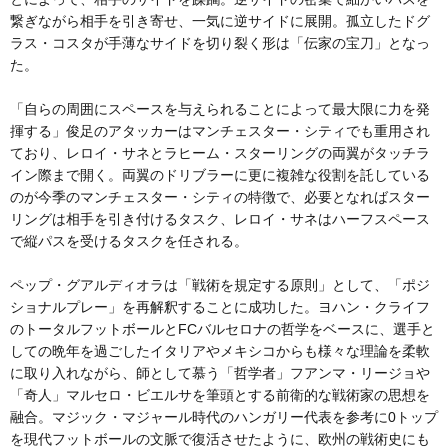
繋ぎながら相手を引き寄せ、一気に逆サイドに展開。孤立したドグ
ラス・コスタが手薄なサイドを切り裂く形は「伝家の宝刀」となっ
た。
「自らの周囲にスペースを与えられることによって最大限に力を発
揮する」俊足のアタッカーはマンチェスター・シティでも重用され
ており、レロイ・サネとラヒーム・スターリングの両翼がタッチラ
イン際まで開く。両翼のドリブラーに更に複雑な役割を託している
のが今季のマンチェスター・シティの特徴で、必要となればスター
リングは相手を引き付けるタスク、レロイ・サネはハーフスペース
で縦パスを受けるタスクを任される。
ペップ・グアルディオラは「戦術を規定する原則」として、「ポジ
ショナルプレー」を再解釈することに成功した。ヨハン・クライフ
のトータルフットボールとFCバルセロナの哲学をベースに、選手と
しての晩年を過ごしたイタリアやメキシコからも様々な理論を柔軟
に取り入れながら、師として慕う「哲学者」フアンマ・リージョや
「奇人」マルセロ・ビエルサを筆頭とする前衛的な戦術家の思想を
融合。マジック・マジャール時代のハンガリー代表を参考に0トップ
を現代フットボールの文脈で復活させたように、欧州の戦術史にも