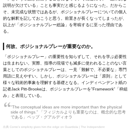
説明が欠けている」ことも事実だと感じるようになった。だからこ
そ、未完成な状態ではあるが、ポジショナルプレーについての個人
的な解釈を記しておこうと思う。前置きが長くなってしまったが、
以上が「ポジショナルプレー総論」を寄稿するに至った理由であ
る。
何故、ポジショナルプレーが重要なのか。
「ポジショナルプレー」の重要性を知らずして、それを学ぶ必要性
は生まれない。実際、指導の現場でも滅多に使われることのない言
葉としてのポジショナルプレーは、一見「難解で、不必要な」専門
用語に見えやすい。しかし、ポジショナルプレーは「原則」として
様々な戦術的事象を理解する基礎となる。インディペンデント紙の
記者Jack Pitt-Brookeは、ポジショナルプレーを”Framework”「枠組
み」と表現している。
“The conceptual ideas are more important than the physical
side of things." 「フィジカルよりも重要なのは、概念的な思考
である」ペップ・グアルディオラ
Conte’s simplicity gives him the edge on Guardiola | The Independent