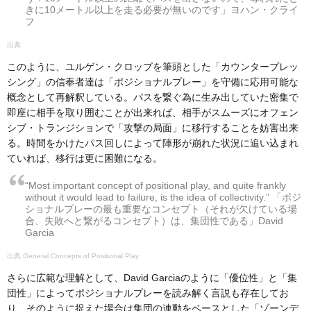
きに10メートル以上を走る必要が無いのです」ヨハン・クライ
フ
このように、ユルゲン・クロップを筆頭とした「カウンタープレッ
シング」の信奉者達は「ポジショナルプレー」を守備に応用可能な
概念として再解釈している。パスを繋ぐ為に生み出していた密集で
即座に相手を取り囲むことが出来れば、相手がスムーズにオフェン
シブ・トランジションで「攻撃の局面」に移行することを妨害出来
る。時間をかけたパス回しによって陣形が崩れた状況に追い込まれ
ていれば、移行は更に困難になる。
“Most important concept of positional play, and quite frankly
without it would lead to failure, is the idea of collectivity.” 「ポジ
ショナルプレーの最も重要なコンセプト（それが欠けている場
合、失敗へと繋がるコンセプト）は、集団性である」David
Garcia
General Concepts of Positional Play
さらに広範な理解として、David Garciaのように「優位性」と「集
団性」によってポジショナルプレーを読み解く言説も存在してお
り、そのように捉えた場合は集団の連動をベースとした「ゾーンデ