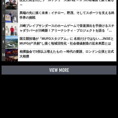
6
～
異端の先に描く未来：イチロー、野茂、そしてスポーツを支える科
7
学界の挑戦
川崎ブレイブサンダースのホームゲームで音楽演出を手掛けるスチ
8
ャダラパーが川崎新！アリーナシティ・プロジェクトを語る 「楽
しみでしかないでしょ。川崎は、ずっと成長曲線だから」
国立競技場が「MUFGスタジアム」に 名前だけではない…JNSEと
9
MUFGが“共創”し描く地域活性化・社会価値創造の近未来図とは
相撲協会で3倍以上増えたもの ～時代の要請、ロンドン公演と古式
10
大相撲
VIEW MORE