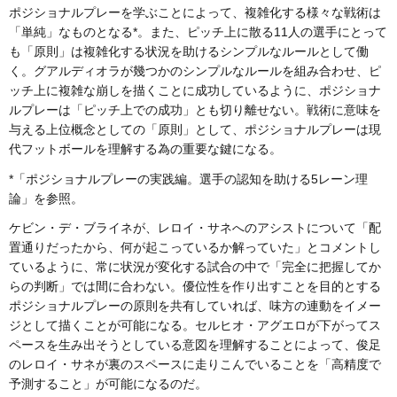
ポジショナルプレーを学ぶことによって、複雑化する様々な戦術は
「単純」なものとなる*。また、ピッチ上に散る11人の選手にとって
も「原則」は複雑化する状況を助けるシンプルなルールとして働
く。グアルディオラが幾つかのシンプルなルールを組み合わせ、ピ
ッチ上に複雑な崩しを描くことに成功しているように、ポジショナ
ルプレーは「ピッチ上での成功」とも切り離せない。戦術に意味を
与える上位概念としての「原則」として、ポジショナルプレーは現
代フットボールを理解する為の重要な鍵になる。
*「ポジショナルプレーの実践編。選手の認知を助ける5レーン理
論」を参照。
ケビン・デ・ブライネが、レロイ・サネへのアシストについて「配
置通りだったから、何が起こっているか解っていた」とコメントし
ているように、常に状況が変化する試合の中で「完全に把握してか
らの判断」では間に合わない。優位性を作り出すことを目的とする
ポジショナルプレーの原則を共有していれば、味方の連動をイメー
ジとして描くことが可能になる。セルヒオ・アグエロが下がってス
ペースを生み出そうとしている意図を理解することによって、俊足
のレロイ・サネが裏のスペースに走りこんでいることを「高精度で
予測すること」が可能になるのだ。