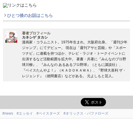
ひとつ後のお話はこちら
著者プロフィール
カネシゲ タカシ
漫画家・コラムニスト。1975年生まれ、大阪府出身。 「週刊少年
ジャンプ」にてデビュー。 現在は「週刊アサヒ芸能」や「スポー
ツナビ」に連載を持つほか、テレビ・ラジオ・トークイベントに
出演するなど活動範囲を拡大中。 著書・共著に『みんなのプロ野
球川柳』、『みんなの あるあるプロ野球』（ともに講談社）、
『ベイスたんやよ！』（ＫＡＤＯＫＡＷＡ）、『野球大喜利 ザ・
レジェンド』（徳間書店）などがある。 元よしもと芸人。
#news
#エッセイ
#ベイスターズ
#オリックス・バファローズ