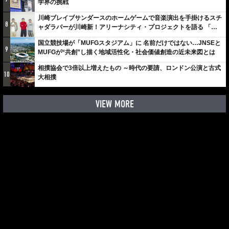
学界の挑戦
川崎ブレイブサンダースのホームゲームで音楽演出を手掛けるスチ
8
ャダラパーが川崎新！アリーナシティ・プロジェクトを語る 「楽
しみでしかないでしょ。川崎は、ずっと成長曲線だから」
国立競技場が「MUFGスタジアム」に 名前だけではない…JNSEと
9
MUFGが“共創”し描く地域活性化・社会価値創造の近未来図とは
相撲協会で3倍以上増えたもの ～時代の要請、ロンドン公演と古式
10
大相撲
VIEW MORE