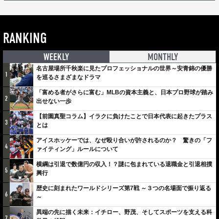
RANKING
WEEKLY
MONTHLY
名古屋場所千秋楽に見たプロフェッショナルの世界～安青錦の優勝
1
を巡るさまざまなドラマ
「富める者がさらに富む」MLBの資本主義と、日本プロ野球が踏み
2
出せない一歩
【前園真聖コラム】イラクに負けたことで日本代表に起きたプラス
3
とは
アイスホッケーでは、なぜ殴り合いが許されるのか？ 驚きの「フ
4
ァイティング」ルールについて
横綱は引退で数億円の収入！？謎に包まれている退職金と引退相撲
5
興行
歴史に刻まれたワールドシリーズ第7戦 ～３つの名場面で振り返る
6
～
異端の先に描く未来：イチロー、野茂、そしてスポーツを支える科
7