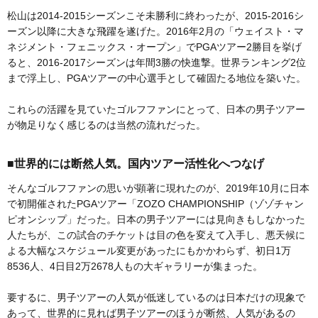
松山は2014-2015シーズンこそ未勝利に終わったが、2015-2016シ
ーズン以降に大きな飛躍を遂げた。2016年2月の「ウェイスト・マ
ネジメント・フェニックス・オープン」でPGAツアー2勝目を挙げ
ると、2016-2017シーズンは年間3勝の快進撃。世界ランキング2位
まで浮上し、PGAツアーの中心選手として確固たる地位を築いた。
これらの活躍を見ていたゴルフファンにとって、日本の男子ツアー
が物足りなく感じるのは当然の流れだった。
■世界的には断然人気。国内ツアー活性化へつなげ
そんなゴルフファンの思いが顕著に現れたのが、2019年10月に日本
で初開催されたPGAツアー「ZOZO CHAMPIONSHIP（ゾゾチャン
ピオンシップ」だった。日本の男子ツアーには見向きもしなかった
人たちが、この試合のチケットは目の色を変えて入手し、悪天候に
よる大幅なスケジュール変更があったにもかかわらず、初日1万
8536人、4日目2万2678人もの大ギャラリーが集まった。
要するに、男子ツアーの人気が低迷しているのは日本だけの現象で
あって、世界的に見れば男子ツアーのほうが断然、人気があるの