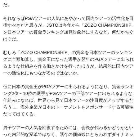
だ。
それならばPGAツアーの人気にあやかって国内ツアーの活性化を目
指すべきだと思うが、JGTOは今年から「ZOZO CHAMPIONSHIP」
を日本ツアーの賞金ランキング加算対象外にするなど、何だかちぐ
はぐだ。
むしろ「ZOZO CHAMPIONSHIP」の賞金を日本ツアーのランキン
グに全額加算し、賞金王になった選手が翌年のPGAツアーに出られ
るような仕組みを作る働きかけを行ったほうが、結果的に国内ツア
ーの活性化にもつながるのではないか。
仮に日本の賞金王がPGAツアーに出られるようになり、賞金ランキ
ング2位～10位の選手がPGAツアーの下部ツアーに出られるような
仕組みになれば、世界から見て日本ツアーの注目度がアップするだ
ろうし、海外企業が日本のトーナメントをスポンサードする可能性
だって出てくる。
男子ツアーの人気を回復するためには、会長が代わるかどうかとい
った内部的な変革ではなく、既存の価値観にとらわれずダイナミッ