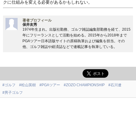
クに仕組みを変える必要があるかもしれない。
著者プロフィール
保井友秀
1974年生まれ。出版社勤務、ゴルフ雑誌編集部勤務を経て、2015
年にフリーランスとして活動を始める。2015年から2018年まで
PGAツアー日本語版サイトの原稿執筆および編集を担当。その
他、ゴルフ雑誌や経済誌などで連載記事を執筆している。
#ゴルフ
#松山英樹
#PGAツアー
#ZOZO CHAMPIONSHIP
#石川遼
#男子ゴルフ