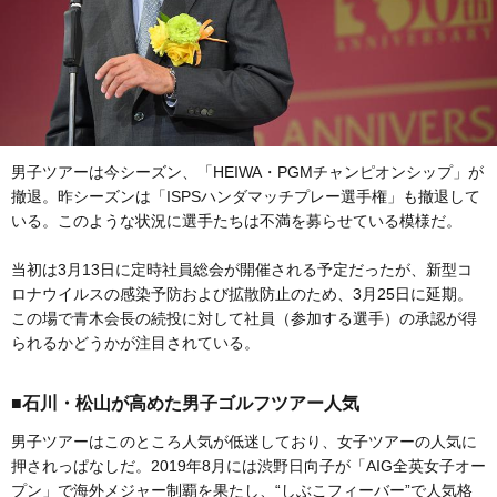
男子ツアーは今シーズン、「HEIWA・PGMチャンピオンシップ」が
撤退。昨シーズンは「ISPSハンダマッチプレー選手権」も撤退して
いる。このような状況に選手たちは不満を募らせている模様だ。
当初は3月13日に定時社員総会が開催される予定だったが、新型コ
ロナウイルスの感染予防および拡散防止のため、3月25日に延期。
この場で青木会長の続投に対して社員（参加する選手）の承認が得
られるかどうかが注目されている。
■石川・松山が高めた男子ゴルフツアー人気
男子ツアーはこのところ人気が低迷しており、女子ツアーの人気に
押されっぱなしだ。2019年8月には渋野日向子が「AIG全英女子オー
プン」で海外メジャー制覇を果たし、“しぶこフィーバー”で人気格