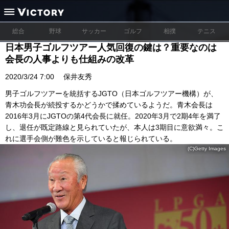
総合
野球
サッカー
ゴルフ
相撲
テニス
日本男子ゴルフツアー人気回復の鍵は？重要なのは
会長の人事よりも仕組みの改革
2020/3/24 7:00
保井友秀
男子ゴルフツアーを統括するJGTO（日本ゴルフツアー機構）が、
青木功会長が続投するかどうかで揉めているようだ。青木会長は
2016年3月にJGTOの第4代会長に就任。2020年3月で2期4年を満了
し、退任が既定路線と見られていたが、本人は3期目に意欲満々。こ
れに選手会側が難色を示していると報じられている。
(C)Getty Images