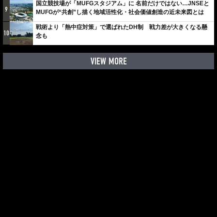
国立競技場が「MUFGスタジアム」に 名前だけではない…JNSEと
9
MUFGが“共創”し描く地域活性化・社会価値創造の近未来図とは
戦術より「熱中症対策」で選ばれたDH制 戦力差が大きくなる懸
10
念も
VIEW MORE