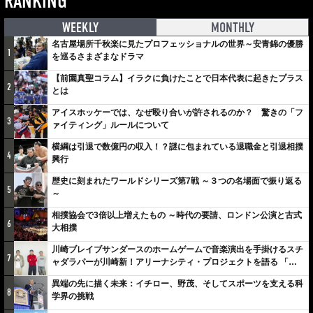
RANKING
WEEKLY
MONTHLY
名古屋場所千秋楽に見たプロフェッショナルの世界～安青錦の優勝
1
を巡るさまざまなドラマ
【前園真聖コラム】イラクに負けたことで日本代表に起きたプラス
2
とは
アイスホッケーでは、なぜ殴り合いが許されるのか？ 驚きの「フ
3
ァイティング」ルールについて
横綱は引退で数億円の収入！？謎に包まれている退職金と引退相撲
4
興行
歴史に刻まれたワールドシリーズ第7戦 ～３つの名場面で振り返る
5
～
相撲協会で3倍以上増えたもの ～時代の要請、ロンドン公演と古式
6
大相撲
川崎ブレイブサンダースのホームゲームで音楽演出を手掛けるスチ
7
ャダラパーが川崎新！アリーナシティ・プロジェクトを語る 「楽
しみでしかないでしょ。川崎は、ずっと成長曲線だから」
異端の先に描く未来：イチロー、野茂、そしてスポーツを支える科
8
学界の挑戦