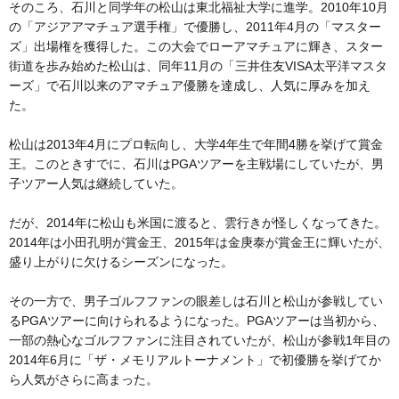
そのころ、石川と同学年の松山は東北福祉大学に進学。2010年10月
の「アジアアマチュア選手権」で優勝し、2011年4月の「マスター
ズ」出場権を獲得した。この大会でローアマチュアに輝き、スター
街道を歩み始めた松山は、同年11月の「三井住友VISA太平洋マスタ
ーズ」で石川以来のアマチュア優勝を達成し、人気に厚みを加え
た。
松山は2013年4月にプロ転向し、大学4年生で年間4勝を挙げて賞金
王。このときすでに、石川はPGAツアーを主戦場にしていたが、男
子ツアー人気は継続していた。
だが、2014年に松山も米国に渡ると、雲行きが怪しくなってきた。
2014年は小田孔明が賞金王、2015年は金庚泰が賞金王に輝いたが、
盛り上がりに欠けるシーズンになった。
その一方で、男子ゴルフファンの眼差しは石川と松山が参戦してい
るPGAツアーに向けられるようになった。PGAツアーは当初から、
一部の熱心なゴルフファンに注目されていたが、松山が参戦1年目の
2014年6月に「ザ・メモリアルトーナメント」で初優勝を挙げてか
ら人気がさらに高まった。