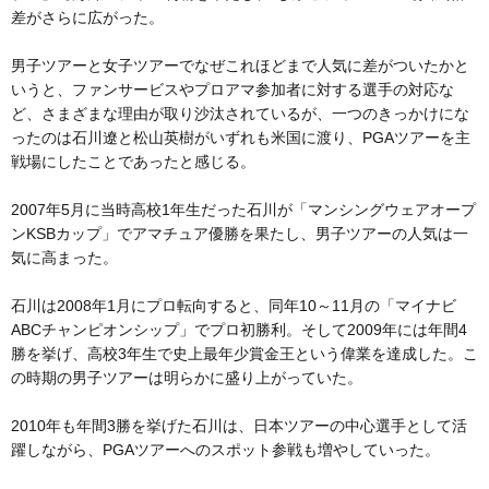
差がさらに広がった。
男子ツアーと女子ツアーでなぜこれほどまで人気に差がついたかと
いうと、ファンサービスやプロアマ参加者に対する選手の対応な
ど、さまざまな理由が取り沙汰されているが、一つのきっかけにな
ったのは石川遼と松山英樹がいずれも米国に渡り、PGAツアーを主
戦場にしたことであったと感じる。
2007年5月に当時高校1年生だった石川が「マンシングウェアオープ
ンKSBカップ」でアマチュア優勝を果たし、男子ツアーの人気は一
気に高まった。
石川は2008年1月にプロ転向すると、同年10～11月の「マイナビ
ABCチャンピオンシップ」でプロ初勝利。そして2009年には年間4
勝を挙げ、高校3年生で史上最年少賞金王という偉業を達成した。こ
の時期の男子ツアーは明らかに盛り上がっていた。
2010年も年間3勝を挙げた石川は、日本ツアーの中心選手として活
躍しながら、PGAツアーへのスポット参戦も増やしていった。