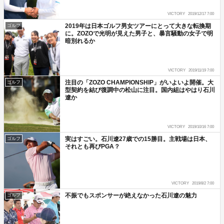
VICTORY
2019/12/17 7:00
2019年は日本ゴルフ男女ツアーにとって大きな転換期
ゴルフ
に。ZOZOで光明が見えた男子と、暴言騒動の女子で明
暗別れるか
VICTORY
2019/11/19 7:00
注目の「ZOZO CHAMPIONSHIP」がいよいよ開催。大
ゴルフ
型契約を結び復調中の松山に注目。国内組はやはり石川
遼か
VICTORY
2019/10/16 7:00
実はすごい。石川遼27歳での15勝目。主戦場は日本、
ゴルフ
それとも再びPGA？
VICTORY
2019/8/2 7:00
不振でもスポンサーが絶えなかった石川遼の魅力
ゴルフ