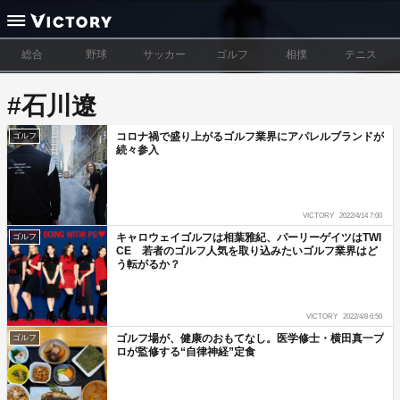
総合
野球
サッカー
ゴルフ
相撲
テニス
#石川遼
コロナ禍で盛り上がるゴルフ業界にアパレルブランドが
ゴルフ
続々参入
VICTORY
2022/4/14 7:00
キャロウェイゴルフは相葉雅紀、パーリーゲイツはTWI
ゴルフ
CE 若者のゴルフ人気を取り込みたいゴルフ業界はど
う転がるか？
VICTORY
2022/4/8 6:50
ゴルフ場が、健康のおもてなし。医学修士・横田真一プ
ゴルフ
ロが監修する“自律神経”定食