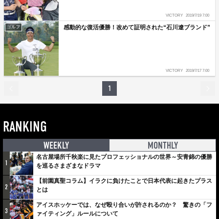
VICTORY
2019/7/19 7:00
感動的な復活優勝！改めて証明された“石川遼ブランド”
ゴルフ
VICTORY
2019/7/17 7:00
1
RANKING
WEEKLY
MONTHLY
名古屋場所千秋楽に見たプロフェッショナルの世界～安青錦の優勝
1
を巡るさまざまなドラマ
【前園真聖コラム】イラクに負けたことで日本代表に起きたプラス
2
とは
アイスホッケーでは、なぜ殴り合いが許されるのか？ 驚きの「フ
3
ァイティング」ルールについて