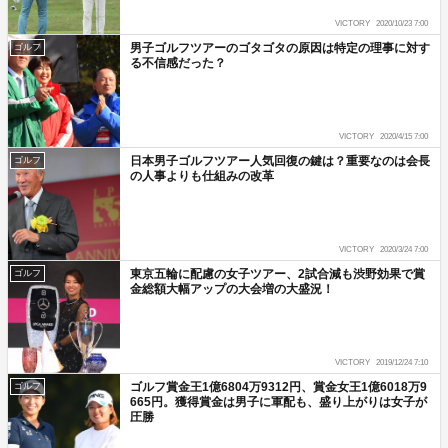
VICTORY
2020/10/23 7:00
男子ゴルフツアーのゴタゴタの原因は特定の理事に対す
ゴルフ
る不信感だった？
VICTORY
2020/4/15 7:00
日本男子ゴルフツアー人気回復の鍵は？重要なのは会長
ゴルフ
の人事よりも仕組みの改革
VICTORY
2020/3/24 7:00
東京五輪に配慮の女子ツアー、2試合減も渋野効果で賞
ゴルフ
金総額大幅アップの大会増の大盛況！
VICTORY
2019/12/24 7:10
ゴルフ賞金王1億6804万9312円、賞金女王1億6018万9
ゴルフ
665円。獲得賞金は男子に軍配も、盛り上がりは女子が
圧勝