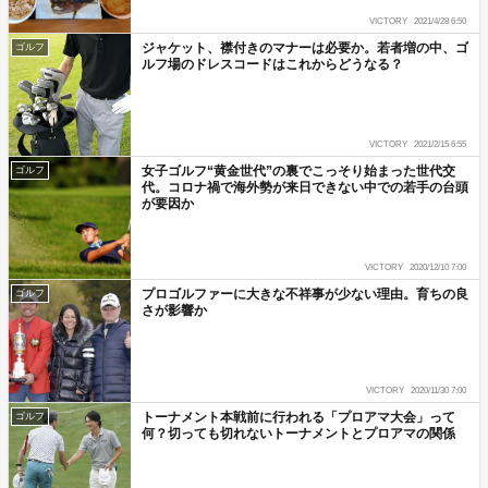
VICTORY
2021/4/28 6:50
ジャケット、襟付きのマナーは必要か。若者増の中、ゴ
ゴルフ
ルフ場のドレスコードはこれからどうなる？
VICTORY
2021/2/15 6:55
女子ゴルフ“黄金世代”の裏でこっそり始まった世代交
ゴルフ
代。コロナ禍で海外勢が来日できない中での若手の台頭
が要因か
VICTORY
2020/12/10 7:00
プロゴルファーに大きな不祥事が少ない理由。育ちの良
ゴルフ
さが影響か
VICTORY
2020/11/30 7:00
トーナメント本戦前に行われる「プロアマ大会」って
ゴルフ
何？切っても切れないトーナメントとプロアマの関係