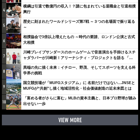
横綱は引退で数億円の収入！？謎に包まれている退職金と引退相撲
4
興行
歴史に刻まれたワールドシリーズ第7戦 ～３つの名場面で振り返る
5
～
相撲協会で3倍以上増えたもの ～時代の要請、ロンドン公演と古式
6
大相撲
川崎ブレイブサンダースのホームゲームで音楽演出を手掛けるスチ
7
ャダラパーが川崎新！アリーナシティ・プロジェクトを語る 「楽
しみでしかないでしょ。川崎は、ずっと成長曲線だから」
異端の先に描く未来：イチロー、野茂、そしてスポーツを支える科
8
学界の挑戦
国立競技場が「MUFGスタジアム」に 名前だけではない…JNSEと
9
MUFGが“共創”し描く地域活性化・社会価値創造の近未来図とは
「富める者がさらに富む」MLBの資本主義と、日本プロ野球が踏み
10
出せない一歩
VIEW MORE