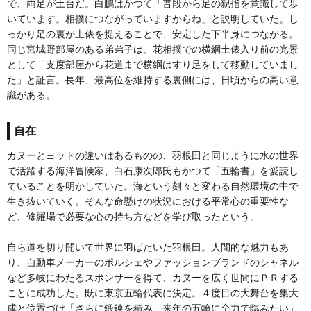
で、両足が土台だ。白鵬はかつて「普段から足の親指を意識して歩
いています。相撲につながっていますからね」と説明していた。し
っかり足の裏が土俵を捉えることで、安定した下半身につながる。
同じ宮城野部屋のある弟弟子は、花相撲での横綱土俵入り前の光景
として「支度部屋から花道まで横綱はすり足をして移動していまし
た」と証言。長年、最高位を維持する裏側には、日頃からの高い意
識がある。
自在
カヌーとヨットの違いはあるものの、羽根田と同じように水の世界
で活躍する海洋冒険家、白石康次郎氏もかつて「五輪書」を愛読し
ていることを明かしていた。海という刻々と変わる自然環境の中で
生き抜いていく。そんな命懸けの状況における平常心の重要性な
ど、修羅場で必要な心の持ち方などを学び取ったという。
自ら道を切り開いて世界に羽ばたいた羽根田。人間的な魅力もあ
り、自動車メーカーのポルシェやファッションブランドのシャネル
など多岐にわたるスポンサーを得て、カヌーを広く世間にＰＲする
ことに成功した。既に東京五輪代表に決定。４度目の大舞台を集大
成と位置づけ「さらに鍛錬を積み、来年の五輪に全力で臨みたい」