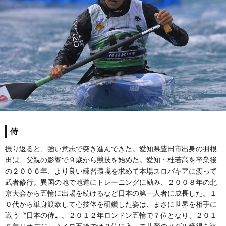
侍
振り返ると、強い意志で突き進んできた。愛知県豊田市出身の羽根
田は、父親の影響で９歳から競技を始めた。愛知・杜若高を卒業後
の２００６年、より良い練習環境を求めて本場スロバキアに渡って
武者修行。異国の地で地道にトレーニングに励み、２００８年の北
京大会から五輪に出場を続けるなど日本の第一人者に成長した。１
０代から単身渡欧して心技体を研鑽した姿は、まさに世界を相手に
戦う〝日本の侍〟。２０１２年ロンドン五輪で７位となり、２０１