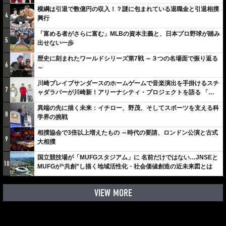
横綱は引退で数億円の収入！？謎に包まれている退職金と引退相撲
4
興行
「富める者がさらに富む」MLBの資本主義と、日本プロ野球が踏み
5
出せない一歩
歴史に刻まれたワールドシリーズ第7戦 ～３つの名場面で振り返る
6
～
川崎ブレイブサンダースのホームゲームで音楽演出を手掛けるスチ
7
ャダラパーが川崎新！アリーナシティ・プロジェクトを語る 「楽
しみでしかないでしょ。川崎は、ずっと成長曲線だから」
異端の先に描く未来：イチロー、野茂、そしてスポーツを支える科
8
学界の挑戦
相撲協会で3倍以上増えたもの ～時代の要請、ロンドン公演と古式
9
大相撲
国立競技場が「MUFGスタジアム」に 名前だけではない…JNSEと
10
MUFGが“共創”し描く地域活性化・社会価値創造の近未来図とは
VIEW MORE