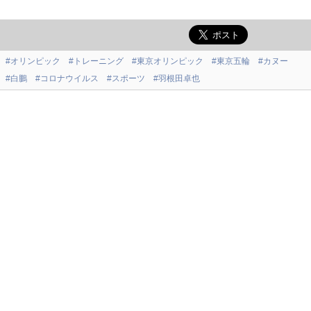
#オリンピック
#トレーニング
#東京オリンピック
#東京五輪
#カヌー
#白鵬
#コロナウイルス
#スポーツ
#羽根田卓也