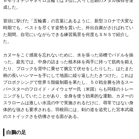
６年リオデジャネイロ五輪では３位に入って悲願のメダル獲得を達
成した。
冒頭に挙げた「五輪書」の言葉にあるように、新型コロナで大変な
時期でも、ベストを尽くす姿勢を貫いた。外出自粛がさけばれてい
た期間。自宅にいながらできる練習風景を何度もＳＮＳで紹介し
た。
カヌーをこぐ感覚を忘れないために、水を張った浴槽でパドルを操
った。庭先では、中身の詰まった植木鉢を両手に持って筋肉を鍛え
たり、ブロックを背中に乗せて腕立て伏せをしたりした。はたまた
柄の長いハンマーを手にして地面に繰り返したたきつけた。これは
プロボクシングで世界５階級制覇を果たし、５０戦全勝を誇るスー
パースターのフロイド・メイウェザー氏（米国）らも同様のトレー
ニングをしていたことがあり、全身を使う効果的な運動。カヌーの
スラロームは激しい水流の中で実施されるだけに、尋常ではない身
体的な強さも要求される。羽根田には、剣の道を追究した宮本武蔵
のストイックさを彷彿させる面がある。
白鵬の足