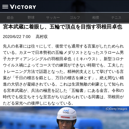
総合
野球
サッカー
ゴルフ
相撲
テニス
宮本武蔵に着眼し、五輪で頂点を目指す羽根田卓也
2020/6/22 7:00
高村収
先人の名著には往々にして、後世でも通用する言葉がしたためられ
ている。カヌーで日本勢初の五輪メダリストとなったスラローム男
子カナディアンシングルの羽根田卓也（ミキハウス）。新型コロナ
ウイルス禍によってコースでの練習ができない時期でも、工夫した
トレーニング方法で話題となった。精神的支えとして挙げている言
葉が「千日の稽古を鍛とし、万日の稽古を練とす」。絶え間ない精
進の大切さが凝縮されている。これは生涯無敵の剣豪として知られ
る宮本武蔵が、兵法の極意を記した「五輪書」にある金言。令和の
時代でも役立ちそうな至言がちりばめられている同書は、羽根田が
たどる栄光への後押しにもなっている。
(C)Getty Images