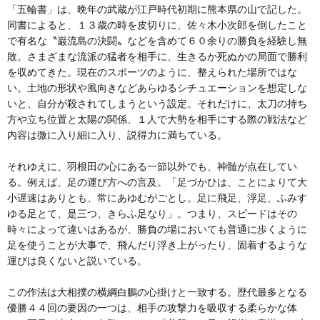
「五輪書」は、晩年の武蔵が江戸時代初期に熊本県の山で記した。
同書によると、１３歳の時を皮切りに、佐々木小次郎を倒したこと
で有名な〝巌流島の決闘〟などを含めて６０余りの勝負を経験し無
敗。さまざまな流派の猛者を相手に、生きるか死ぬかの局面で勝利
を収めてきた。現在のスポーツのように、整えられた場所ではな
い。土地の形状や風向きなどあらゆるシチュエーションを想定しな
いと、自分が殺されてしまうという設定。それだけに、太刀の持ち
方や立ち位置と太陽の関係、１人で大勢を相手にする際の戦法など
内容は微に入り細に入り、説得力に満ちている。
それゆえに、羽根田の心にある一節以外でも、神髄が点在してい
る。例えば、足の運び方への言及。「足づかひは、ことによりて大
小遅速はありとも、常にあゆむがごとし。足に飛足、浮足、ふみす
ゆる足とて、是三つ、きらふ足なり」。つまり、スピードはその
時々によって違いはあるが、勝負の場においても普通に歩くように
足を使うことが大事で、飛んだり浮き上がったり、固着するような
運びは良くないと説いている。
この作法は大相撲の横綱白鵬の心掛けと一致する。歴代最多となる
優勝４４回の要因の一つは、相手の攻撃力を吸収する柔らかな体