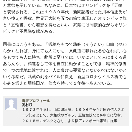
と意欲を示している。ちなみに、日本ではオリンピックを「五輪」
と表現される。これは１９３０年代、新聞記者だった川本信正氏が
言い換えた呼称。世界五大陸を五つの輪で表現したオリンピック旗
と「五輪書」から着想を得たといい、武蔵には間接的ながらオリン
ピックと不思議な縁がある。
同書にはこうもある。「鍛練をもつて惣躰（そうたい）自由（やわ
らか）なれば、身にても人にかち、又此道に馴れたる心なれば、心
をもつても人に勝ち、此所に至りては、いかにとして人にまくる道
あらんや」。精進をして体を自在に動かすことができ、精神的修養
で一つの境地に達すれば、人に負ける要素などないのではないかと
いう考察だ。武蔵の剣をパドルに変え、新型コロナウイルス禍でも
心身を鍛えた羽根田が、信念を持って１年後へ歩んでいる。
著者プロフィール
高村収
１９７３年生まれ、山口県出身。１９９６年から共同通信のスポ
ーツ記者として、大相撲やゴルフ、五輪競技などを中心に取材。
２０１５年にデスクとなり、より幅広くスポーツ報道に従事