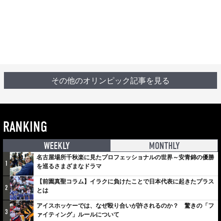
その他のオリンピック記事を見る
RANKING
WEEKLY
MONTHLY
名古屋場所千秋楽に見たプロフェッショナルの世界～安青錦の優勝
1
を巡るさまざまなドラマ
【前園真聖コラム】イラクに負けたことで日本代表に起きたプラス
2
とは
アイスホッケーでは、なぜ殴り合いが許されるのか？ 驚きの「フ
3
ァイティング」ルールについて