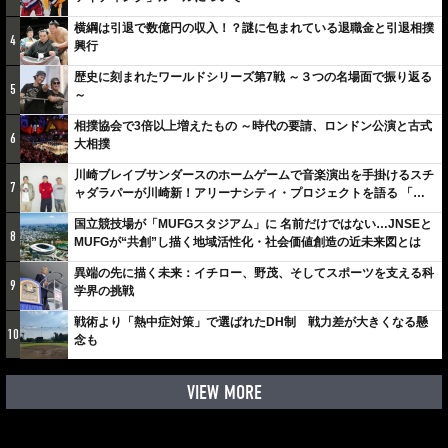
横綱は引退で数億円の収入！？謎に包まれている退職金と引退相撲
4
興行
歴史に刻まれたワールドシリーズ第7戦 ～３つの名場面で振り返る
5
～
相撲協会で3倍以上増えたもの ～時代の要請、ロンドン公演と古式
6
大相撲
川崎ブレイブサンダースのホームゲームで音楽演出を手掛けるスチ
7
ャダラパーが川崎新！アリーナシティ・プロジェクトを語る 「楽
しみでしかないでしょ。川崎は、ずっと成長曲線だから」
国立競技場が「MUFGスタジアム」に 名前だけではない…JNSEと
8
MUFGが“共創”し描く地域活性化・社会価値創造の近未来図とは
異端の先に描く未来：イチロー、野茂、そしてスポーツを支える科
9
学界の挑戦
戦術より「熱中症対策」で選ばれたDH制 戦力差が大きくなる懸
10
念も
VIEW MORE