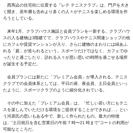
西馬込の住宅街に位置する『レテ テニスクラブ』は、門戸を大き
く開き、若年層も含めより多くの人々がテニスを楽しめる環境を作
ろうとしている。
来年1月、クラブハウス施設と会員プランを一新する。クラブハウ
スの入る建物は3階建てで、クラブハウスやテニス関連ショップの他
にカフェや賃貸マンションが入り、さらに建物のまわりには緑あふ
れる「庭」が造られるという。スポーツだけではなく、カフェでゆ
ったりと過ごしたり、訪れる人々が思い思いの時間を過ごせる場所
が誕生する予定だ。
会員プランには新たに「プレミアム会員」が導入される。テニス
クラブでの会員体系としては、平日の昼、夜会員、土日会員といっ
たように、スポーツクラブのように細分化されている。
その中に加えた「プレミアム会員」は、「忙しい若い方にもテニ
スを楽しんでいただける環境をご提供することができれば…」とい
う河原氏の思いもある中で、新しく作られたもの。最大の特徴
は、”土日祝日を含む営業日の午前 7 時〜21 時まで”コートの利用が
可能なところだ。