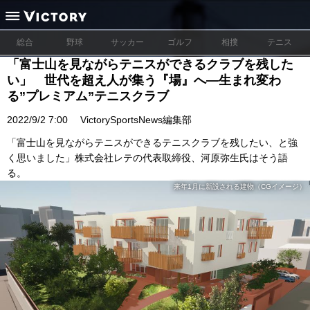
総合
野球
サッカー
ゴルフ
相撲
テニス
「富士山を見ながらテニスができるクラブを残した
い」 世代を超え人が集う『場』へ―生まれ変わ
る”プレミアム”テニスクラブ
2022/9/2 7:00
VictorySportsNews編集部
「富士山を見ながらテニスができるテニスクラブを残したい、と強
く思いました」株式会社レテの代表取締役、河原弥生氏はそう語
る。
来年1月に新設される建物（CGイメージ）