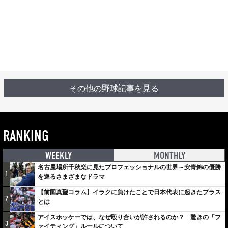
その他の野球記事を見る
RANKING
WEEKLY
MONTHLY
名古屋場所千秋楽に見たプロフェッショナルの世界～安青錦の優勝
1
を巡るさまざまなドラマ
【前園真聖コラム】イラクに負けたことで日本代表に起きたプラス
2
とは
アイスホッケーでは、なぜ殴り合いが許されるのか？ 驚きの「フ
3
ァイティング」ルールについて