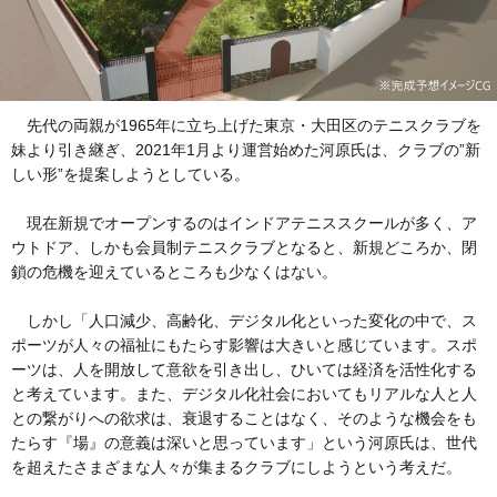
先代の両親が1965年に立ち上げた東京・大田区のテニスクラブを
妹より引き継ぎ、2021年1月より運営始めた河原氏は、クラブの”新
しい形”を提案しようとしている。
現在新規でオープンするのはインドアテニススクールが多く、ア
ウトドア、しかも会員制テニスクラブとなると、新規どころか、閉
鎖の危機を迎えているところも少なくはない。
しかし「人口減少、高齢化、デジタル化といった変化の中で、ス
ポーツが人々の福祉にもたらす影響は大きいと感じています。スポ
ーツは、人を開放して意欲を引き出し、ひいては経済を活性化する
と考えています。また、デジタル化社会においてもリアルな人と人
との繋がりへの欲求は、衰退することはなく、そのような機会をも
たらす『場』の意義は深いと思っています」という河原氏は、世代
を超えたさまざまな人々が集まるクラブにしようという考えだ。