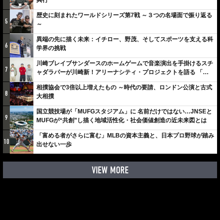
興行
歴史に刻まれたワールドシリーズ第7戦 ～３つの名場面で振り返る
5
～
異端の先に描く未来：イチロー、野茂、そしてスポーツを支える科
6
学界の挑戦
川崎ブレイブサンダースのホームゲームで音楽演出を手掛けるスチ
7
ャダラパーが川崎新！アリーナシティ・プロジェクトを語る 「楽
しみでしかないでしょ。川崎は、ずっと成長曲線だから」
相撲協会で3倍以上増えたもの ～時代の要請、ロンドン公演と古式
8
大相撲
国立競技場が「MUFGスタジアム」に 名前だけではない…JNSEと
9
MUFGが“共創”し描く地域活性化・社会価値創造の近未来図とは
「富める者がさらに富む」MLBの資本主義と、日本プロ野球が踏み
10
出せない一歩
VIEW MORE