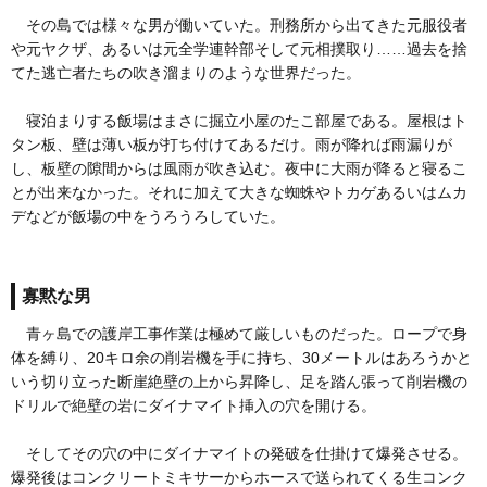
その島では様々な男が働いていた。刑務所から出てきた元服役者
や元ヤクザ、あるいは元全学連幹部そして元相撲取り……過去を捨
てた逃亡者たちの吹き溜まりのような世界だった。
寝泊まりする飯場はまさに掘立小屋のたこ部屋である。屋根はト
タン板、壁は薄い板が打ち付けてあるだけ。雨が降れば雨漏りが
し、板壁の隙間からは風雨が吹き込む。夜中に大雨が降ると寝るこ
とが出来なかった。それに加えて大きな蜘蛛やトカゲあるいはムカ
デなどが飯場の中をうろうろしていた。
寡黙な男
青ヶ島での護岸工事作業は極めて厳しいものだった。ロープで身
体を縛り、20キロ余の削岩機を手に持ち、30メートルはあろうかと
いう切り立った断崖絶壁の上から昇降し、足を踏ん張って削岩機の
ドリルで絶壁の岩にダイナマイト挿入の穴を開ける。
そしてその穴の中にダイナマイトの発破を仕掛けて爆発させる。
爆発後はコンクリートミキサーからホースで送られてくる生コンク