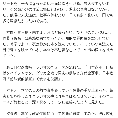
リートを、平らになった岩肌一面に吹き付ける。悪天候でない限
り、その命がけの作業は毎日行われた。週末の休息日などなかっ
た。飯場の人夫達は、仕事を休むより一日でも多く働いて一円でも
多く稼ぎたかったのである。
本間が青ヶ島へ来て１カ月ほど経った頃、ひとりの男が現れた。
佐藤（仮名）は寡黙な男であったが、知的な雰囲気を漂わせてい
た。博学であり、夜は静かに本を読んでいた。そしていつも澄んだ
目で遠くを眺めている。本間は不思議な思いで、の男の様子を眺め
ていた。
ある日の夕食時、ラジオのニュースが流れた。「日本赤軍、日航
機をハイジャック。ダッカ空港で同志の釈放と身代金要求。日本政
府『超法規的措置』で要求を受諾」。
すると、本間の目の前で食事をしていた佐藤の手が止まった。茶
碗と箸を持ったままラジオの声に耳をそばだたせている。そのニュ
ースが終わると、深く息をして、少し微笑んだように見えた。
夕食後、本間は政治問題について佐藤に質問してみた。彼は控え