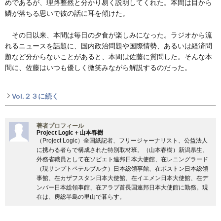
めであるが、理路整然と分かり易く説明してくれた。本間は目から
鱗が落ちる思いで彼の話に耳を傾けた。
その日以来、本間は毎日の夕食が楽しみになった。ラジオから流
れるニュースを話題に、国内政治問題や国際情勢、あるいは経済問
題など分からないことがあると、本間は佐藤に質問した。そんな本
間に、佐藤はいつも優しく微笑みながら解説するのだった。
Vol.２３に続く
著者プロフィール
Project Logic＋山本春樹
（Project Logic）全国紙記者、フリージャーナリスト、公益法人
に携わる者らで構成された特別取材班。（山本春樹）新潟県生。
外務省職員として在ソビエト連邦日本大使館、在レニングラード
（現サンプトペテルブルク）日本総領事館、在ボストン日本総領
事館、在カザフスタン日本大使館、在イエメン日本大使館、在デ
ンバー日本総領事館、在アラブ首長国連邦日本大使館に勤務。現
在は、房総半島の里山で暮らす。