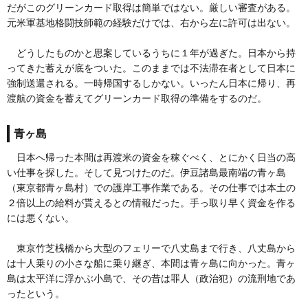
だがこのグリーンカード取得は簡単ではない。厳しい審査がある。
元米軍基地格闘技師範の経験だけでは、右から左に許可は出ない。
どうしたものかと思案しているうちに１年が過ぎた。日本から持
ってきた蓄えが底をついた。このままでは不法滞在者として日本に
強制送還される。一時帰国するしかない。いったん日本に帰り、再
渡航の資金を蓄えてグリーンカード取得の準備をするのだ。
青ヶ島
日本へ帰った本間は再渡米の資金を稼ぐべく、とにかく日当の高
い仕事を探した。そして見つけたのだ。伊豆諸島最南端の青ヶ島
（東京都青ヶ島村）での護岸工事作業である。その仕事では本土の
２倍以上の給料が貰えるとの情報だった。手っ取り早く資金を作る
には悪くない。
東京竹芝桟橋から大型のフェリーで八丈島まで行き、八丈島から
は十人乗りの小さな船に乗り継ぎ、本間は青ヶ島に向かった。青ヶ
島は太平洋に浮かぶ小島で、その昔は罪人（政治犯）の流刑地であ
ったという。