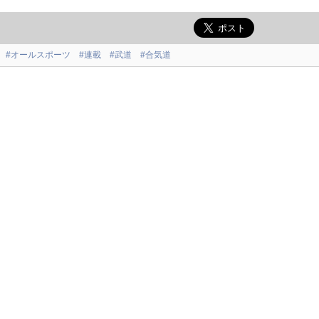
#オールスポーツ
#連載
#武道
#合気道