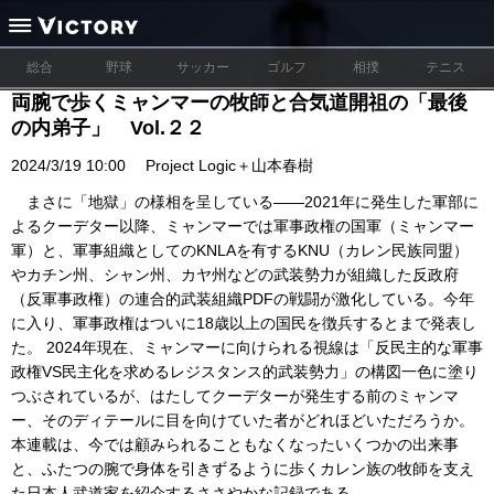
総合
野球
サッカー
ゴルフ
相撲
テニス
両腕で歩くミャンマーの牧師と合気道開祖の「最後
の内弟子」 Vol.２２
2024/3/19 10:00
Project Logic＋山本春樹
まさに「地獄」の様相を呈している――2021年に発生した軍部に
よるクーデター以降、ミャンマーでは軍事政権の国軍（ミャンマー
軍）と、軍事組織としてのKNLAを有するKNU（カレン民族同盟）
やカチン州、シャン州、カヤ州などの武装勢力が組織した反政府
（反軍事政権）の連合的武装組織PDFの戦闘が激化している。今年
に入り、軍事政権はついに18歳以上の国民を徴兵するとまで発表し
た。 2024年現在、ミャンマーに向けられる視線は「反民主的な軍事
政権VS民主化を求めるレジスタンス的武装勢力」の構図一色に塗り
つぶされているが、はたしてクーデターが発生する前のミャンマ
ー、そのディテールに目を向けていた者がどれほどいただろうか。
本連載は、今では顧みられることもなくなったいくつかの出来事
と、ふたつの腕で身体を引きずるように歩くカレン族の牧師を支え
た日本人武道家を紹介するささやかな記録である。