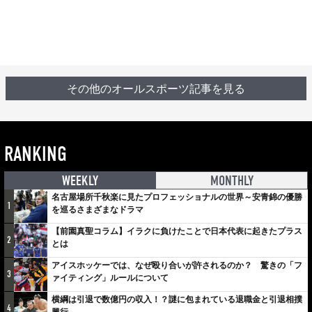
その他のオールスポーツ記事を見る
RANKING
WEEKLY
MONTHLY
名古屋場所千秋楽に見たプロフェッショナルの世界～安青錦の優勝
1
を巡るさまざまなドラマ
【前園真聖コラム】イラクに負けたことで日本代表に起きたプラス
2
とは
アイスホッケーでは、なぜ殴り合いが許されるのか？ 驚きの「フ
3
ァイティング」ルールについて
横綱は引退で数億円の収入！？謎に包まれている退職金と引退相撲
4