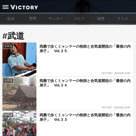
総合
野球
サッカー
ゴルフ
相撲
テニス
#武道
両腕で歩くミャンマーの牧師と合気道開祖の「最後の内
合気道
弟子」 Vol.３５
VICTORY
2024/3/25 10:00
両腕で歩くミャンマーの牧師と合気道開祖の「最後の内
合気道
弟子」 Vol.３４
VICTORY
2024/3/25 10:00
両腕で歩くミャンマーの牧師と合気道開祖の「最後の内
合気道
弟子」 Vol.３３