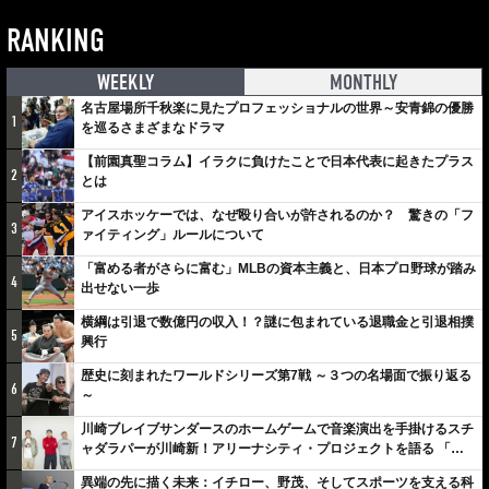
RANKING
WEEKLY
MONTHLY
名古屋場所千秋楽に見たプロフェッショナルの世界～安青錦の優勝
1
を巡るさまざまなドラマ
【前園真聖コラム】イラクに負けたことで日本代表に起きたプラス
2
とは
アイスホッケーでは、なぜ殴り合いが許されるのか？ 驚きの「フ
3
ァイティング」ルールについて
「富める者がさらに富む」MLBの資本主義と、日本プロ野球が踏み
4
出せない一歩
横綱は引退で数億円の収入！？謎に包まれている退職金と引退相撲
5
興行
歴史に刻まれたワールドシリーズ第7戦 ～３つの名場面で振り返る
6
～
川崎ブレイブサンダースのホームゲームで音楽演出を手掛けるスチ
7
ャダラパーが川崎新！アリーナシティ・プロジェクトを語る 「楽
しみでしかないでしょ。川崎は、ずっと成長曲線だから」
異端の先に描く未来：イチロー、野茂、そしてスポーツを支える科