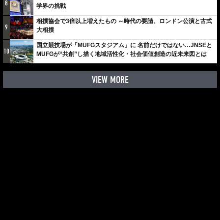
8
学界の挑戦
相撲協会で3倍以上増えたもの ～時代の要請、ロンドン公演と古式
9
大相撲
国立競技場が「MUFGスタジアム」に 名前だけではない…JNSEと
10
MUFGが“共創”し描く地域活性化・社会価値創造の近未来図とは
VIEW MORE