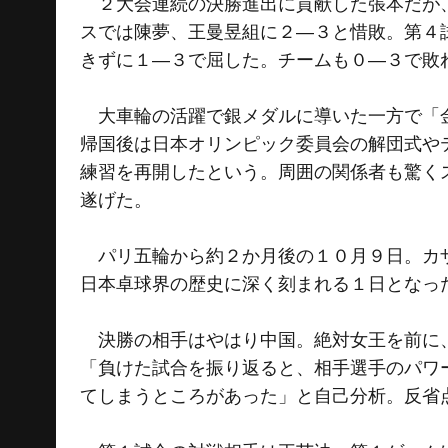
２大会連続の決勝進出に貢献した張本だが、
スでは陳夢、王曼昱組に２―３と惜敗。第４
きずに１―３で屈した。チームも０―３で敗
大車輪の活躍で銀メダルに導いた一方で「金
帰国後は日本オリンピック委員会の解団式や
練習を再開したという。周囲の関係者も驚く
遂げた。
パリ五輪から約２か月後の１０月９日。カザ
日本卓球界の歴史に深く刻まれる１日となっ
決勝の相手はやはり中国。絶対女王を前に、
「負けた試合を振り返ると、相手選手のパワ
てしまうところがあった」と自己分析。反省