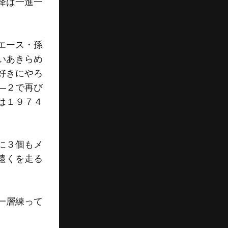
降は一進一
。
エース・孫
いあきらめ
好きにやろ
―２で再び
は１９７４
に３個もメ
遠くを走る
一層練って