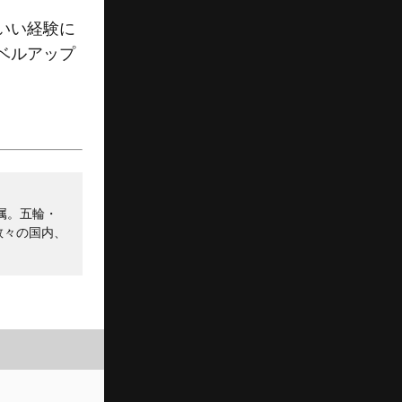
いい経験に
ベルアップ
属。五輪・
数々の国内、