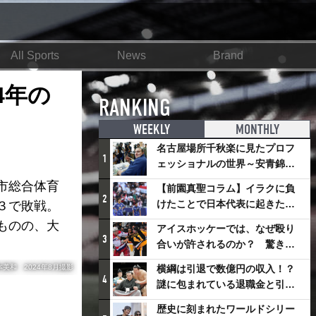
All Sports
News
Brand
4年の
RANKING
WEEKLY
MONTHLY
名古屋場所千秋楽に見たプロフ
1
ェッショナルの世界～安青錦の
優勝を巡るさまざまなドラマ
市総合体育
【前園真聖コラム】イラクに負
2
けたことで日本代表に起きたプ
３で敗戦。
ラスとは
ものの、大
アイスホッケーでは、なぜ殴り
3
合いが許されるのか？ 驚きの
「ファイティング」ルールにつ
本美和 2024年8月撮影
横綱は引退で数億円の収入！？
いて
4
謎に包まれている退職金と引退
相撲興行
歴史に刻まれたワールドシリー