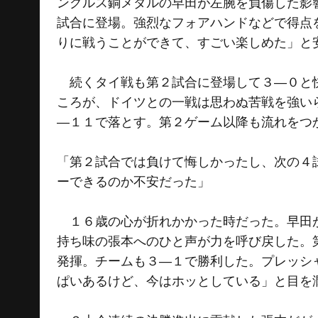
ングルス銅メダルの早田が左腕を負傷した影
試合に登場。強烈なフォアハンドなどで得点
りに戦うことができて、すごい楽しめた」と
続くタイ戦も第２試合に登場して３―０と快
ころが、ドイツとの一戦は思わぬ苦戦を強い
―１１で落とす。第２ゲーム以降も流れをつ
「第２試合では負けて悔しかったし、次の４
ーできるのか不安だった」
１６歳の心が折れかかった時だった。早田が
持ち味の張本へのひと声が力を呼び戻した。
発揮。チームも３―１で勝利した。プレッシ
ぱいあるけど、今はホッとしている」と目を