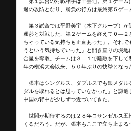
第１試合の対戦相手は王芸迪。第１ゲームは
退の攻防となり、勝負の行方は最終第５ゲー
第３試合では平野美宇（木下グループ）が陳
穎莎と対戦した。第２ゲームを終えて０―２
ちゃっている気持ちも正直あった」。それで
うという気持ちでいった」と開き直りの境地
金星を奪取。チームは３―１で難敵を下して
年の横浜大会以来、５０年ぶりの快挙となっ
張本はシングルス、ダブルスでも銀メダルを
ダルを取れるとは思っていなかった」と謙遜
中国の背中が少しずつ近づいてきた。
世間が期待するのは２８年ロサンゼルス五輪
くるだろう。だが、張本もここで立ち止まる