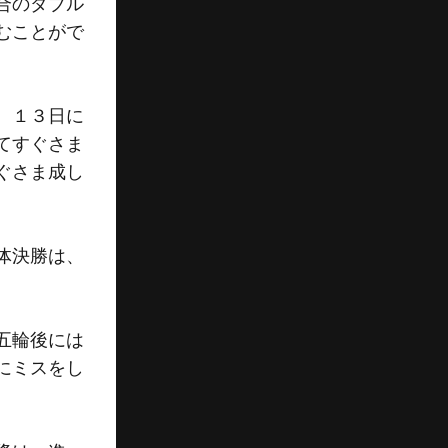
合のダブル
むことがで
。１３日に
てすぐさま
ぐさま成し
体決勝は、
五輪後には
にミスをし