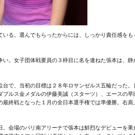
ている。選んでもらったからには、しっかり責任感をも
い。女子団体戦要員の３枠目に名を連ねた張本は、静
台で、当初の目標は２８年ロサンゼルス五輪だった。
ダブルス金メダルの伊藤美誠（スターツ）、エースの早
の最終戦となった１月の全日本選手権では準優勝。右肩
。
。会場のパリ南アリーナで張本は鮮烈なデビューを果