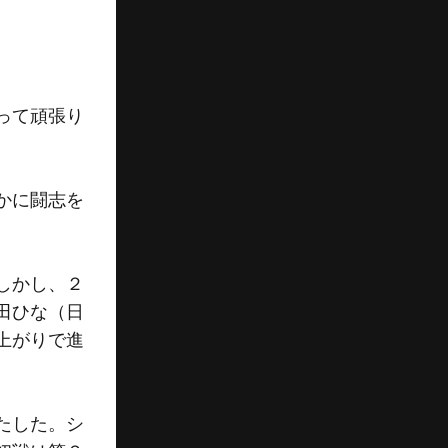
って頑張り
かに闘志を
しかし、２
田ひな（日
上がりで進
たした。シ