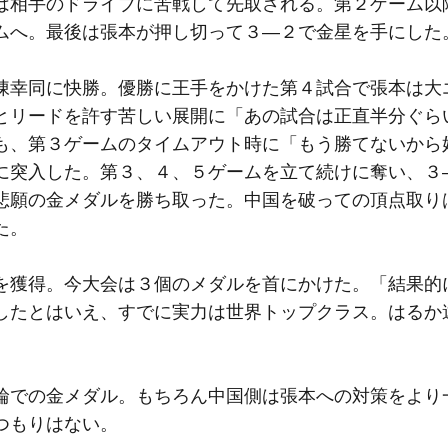
相手のドライブに苦戦して先取される。第２ゲーム以
ムへ。最後は張本が押し切って３―２で金星を手にした
幸同に快勝。優勝に王手をかけた第４試合で張本は大
とリードを許す苦しい展開に「あの試合は正直半分ぐら
も、第３ゲームのタイムアウト時に「もう勝てないから
に突入した。第３、４、５ゲームを立て続けに奪い、３
悲願の金メダルを勝ち取った。中国を破っての頂点取り
た。
獲得。今大会は３個のメダルを首にかけた。「結果的
したとはいえ、すでに実力は世界トップクラス。はるか
での金メダル。もちろん中国側は張本への対策をより
つもりはない。