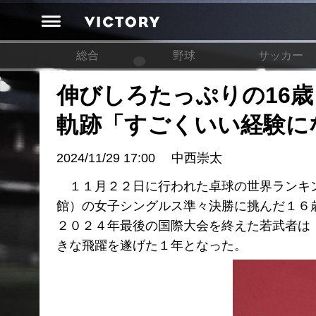
総合
野球
サッカー
伸びしろたっぷりの16歳
軌跡「すごくいい経験に
2024/11/29 17:00
中西崇太
１１月２２日に行われた卓球の世界ランキン
館）の女子シングルス準々決勝に挑んだ１６
２０２４年最後の国際大会を終えた若武者は
きな飛躍を遂げた１年となった。