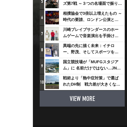
5
ズ第7戦 ～３つの名場面で振り返
る～
相撲協会で3倍以上増えたもの ～
6
時代の要請、ロンドン公演と古
式大相撲
川崎ブレイブサンダースのホー
7
ムゲームで音楽演出を手掛ける
スチャダラパーが川崎新！アリ
異端の先に描く未来：イチロ
ーナシティ・プロジェクトを語
8
ー、野茂、そしてスポーツを支
る 「楽しみでしかないでしょ。
える科学界の挑戦
川崎は、ずっと成長曲線だか
国立競技場が「MUFGスタジア
9
ら」
ム」に 名前だけではない…JNSE
とMUFGが“共創”し描く地域活
戦術より「熱中症対策」で選ば
性化・社会価値創造の近未来図
10
れたDH制 戦力差が大きくなる
とは
懸念も
VIEW MORE