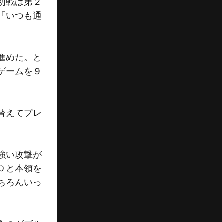
初戦は第２
「いつも通
進めた。と
ゲームを９
替えてプレ
強い攻撃が
０と本領を
ちろんいっ