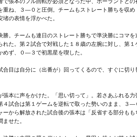
響で張本のフル回転が必須となった中、ポーランドとの
を重ね、３―０と圧倒。チームもストレート勝ちを収め
安堵の表情を浮かべた。
勝。チームも連日のストレート勝ちで準決勝にコマを
られた。第２試合で対戦した１８歳の左腕に対し、第１
かめず、０―３で初黒星を喫した。
試合目は自分に（出番が）回ってくるので、すぐに切り
張本に声をかけた。「思い切って」。若さあふれる力
第４試合は第１ゲームを逆転で取った勢いのまま、３―
ャーから解放された試合後の張本は「反省する部分もも
潤ませた。