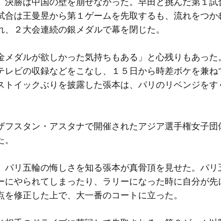
決勝は中国の壁を崩せなかった。早田と挑んだ第１試
試合は王曼昱から第１ゲームを先取するも、流れをつか
れ、２大会連続の銀メダルで幕を閉じた。
メダルが欲しかった気持ちもある」と心残りもあった
テレビの収録などをこなし、１５日から時差ボケを兼ね
ストイックぶりを披露した張本は、パリのリベンジをす
フスタン・アスタナで開催されたアジア選手権女子団
た。
パリ五輪の悔しさを知る張本が真骨頂を見せた。パリ
ーにやられてしまったり、ラリーになった時に自分が先
点を修正した上で、大一番のコートに立った。