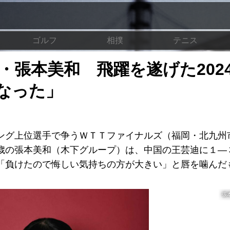
ゴルフ
相撲
テニス
・張本美和 飛躍を遂げた202
なった」
グ上位選手で争うＷＴＴファイナルズ（福岡・北九州
歳の張本美和（木下グループ）は、中国の王芸迪に１―
「負けたので悔しい気持ちの方が大きい」と唇を噛んだ
張