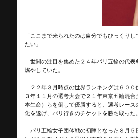
「ここまで来られたのは自分でもびっくりし
たい」
世間の注目を集めた２４年パリ五輪の代表争
燃やしていた。
２２年３月時点の世界ランキングは６００位
３年１１月の選考大会で２１年東京五輪混合
本生命）らを倒して優勝すると、選考レース
化を遂げ、パリ行きのチケットを勝ち取った
パリ五輪女子団体戦の初陣となった８月５日