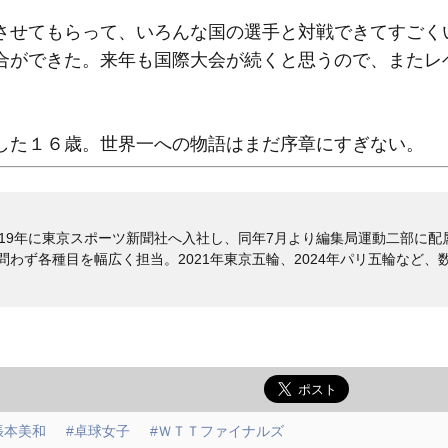
させてもらって、いろんな国の選手と対戦できてすごく
合ができた。来年も国際大会が続くと思うので、またレ
した１６歳。世界一への物語はまだ序章にすぎない。
2019年に東京スポーツ新聞社へ入社し、同年7月より編集局運動二部に配
わず各種目を幅広く担当。2021年東京五輪、2024年パリ五輪など、
張本美和
#卓球女子
#ＷＴＴファイナルズ