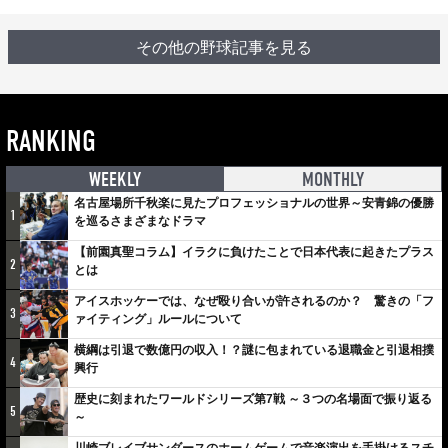
その他の野球記事を見る
RANKING
WEEKLY
MONTHLY
名古屋場所千秋楽に見たプロフェッショナルの世界～安青錦の優勝
1
を巡るさまざまなドラマ
【前園真聖コラム】イラクに負けたことで日本代表に起きたプラス
2
とは
アイスホッケーでは、なぜ殴り合いが許されるのか？ 驚きの「フ
3
ァイティング」ルールについて
横綱は引退で数億円の収入！？謎に包まれている退職金と引退相撲
4
興行
歴史に刻まれたワールドシリーズ第7戦 ～３つの名場面で振り返る
5
～
川崎ブレイブサンダースのホームゲームで音楽演出を手掛けるスチ