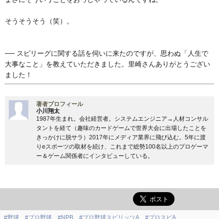
そうそうそう（笑）。
── スピリーグに関する話を伺いに来たのですが、思わぬ「人生で
大事なこと」を教えていただきました。里崎さんありがとうござい
ました！
著者プロフィール
小川翔太
1987年生まれ。会社経営者。システムエンジニア→人材コンサル
タントを経て（趣味のカードゲームで世界大会に出場したことを
きっかけに脱サラ）2017年にメディア業界に飛び込む。5年に渡
りeスポーツの取材を続け、これまで総勢100名以上のプロゲーマ
ー＆ゲーム関係者にインタビューしている。
#野球
#プロ野球
#NPB
#プロ野球スピリッツA
#プロスピA