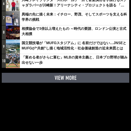
6
ャダラパーが川崎新！アリーナシティ・プロジェクトを語る 「楽
しみでしかないでしょ。川崎は、ずっと成長曲線だから」
異端の先に描く未来：イチロー、野茂、そしてスポーツを支える科
7
学界の挑戦
相撲協会で3倍以上増えたもの ～時代の要請、ロンドン公演と古式
8
大相撲
国立競技場が「MUFGスタジアム」に 名前だけではない…JNSEと
9
MUFGが“共創”し描く地域活性化・社会価値創造の近未来図とは
「富める者がさらに富む」MLBの資本主義と、日本プロ野球が踏み
10
出せない一歩
VIEW MORE