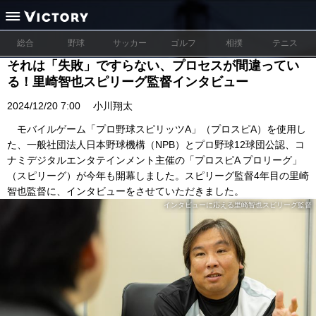
総合
野球
サッカー
ゴルフ
相撲
テニス
それは「失敗」ですらない、プロセスが間違ってい
る！里崎智也スピリーグ監督インタビュー
2024/12/20 7:00
小川翔太
モバイルゲーム「プロ野球スピリッツA」（プロスピA）を使用し
た、一般社団法人日本野球機構（NPB）とプロ野球12球団公認、コ
ナミデジタルエンタテインメント主催の「プロスピA プロリーグ」
（スピリーグ）が今年も開幕しました。スピリーグ監督4年目の里崎
智也監督に、インタビューをさせていただきました。
インタビューに応える里崎智也スピリーグ監督