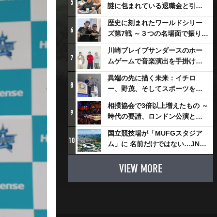
5
謎に包まれている退職金と引退
相撲興行
歴史に刻まれたワールドシリー
6
ズ第7戦 ～３つの名場面で振り返
る～
川崎ブレイブサンダースのホー
7
ムゲームで音楽演出を手掛ける
スチャダラパーが川崎新！アリ
異端の先に描く未来：イチロ
ーナシティ・プロジェクトを語
8
ー、野茂、そしてスポーツを支
る 「楽しみでしかないでしょ。
える科学界の挑戦
川崎は、ずっと成長曲線だか
相撲協会で3倍以上増えたもの ～
9
ら」
時代の要請、ロンドン公演と古
式大相撲
国立競技場が「MUFGスタジア
10
ム」に 名前だけではない…JNSE
とMUFGが“共創”し描く地域活
性化・社会価値創造の近未来図
VIEW MORE
とは