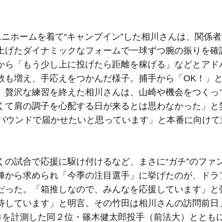
新ユニホームを着て“キャンプイン”した相川さんは、関係
上げたダイナミックなフォームで一球ずつ腕の振りを確
から「もう少し上に投げたら距離を稼げる」などとアド
数も増え、手応えをつかんだ様子。捕手から「OK！」
。贅沢な練習を終えた相川さんは、山崎や機会をつくっ
くて肩の調子を心配する日が来るとは思わなかった」と
ーバウンドで届かせたいと思っています」と本番に向けて
の試合で応援に駆け付けるなど、まさに“ガチ”のファ
陣から求められ「今季の注目選手」に挙げたのが、ドラ
だった。「箱推しなので、みんなを応援しています」と
待しています」と明言。その竹田は相川さんの訪問前日
キロを計測した同２位・篠木健太郎投手（前法大）ととも