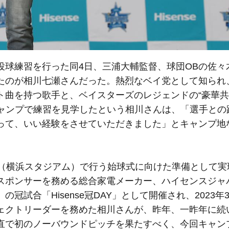
球練習を行った同4日、三浦大輔監督、球団OBの佐々
たのが相川七瀬さんだった。熱烈なベイ党として知られ
ト曲を持つ歌手と、ベイスターズのレジェンドの“豪華共
キャンプで練習を見学したという相川さんは、「選手との
って、いい経験をさせていただきました」とキャンプ地
（横浜スタジアム）で行う始球式に向けた準備として実
スポンサーを務める総合家電メーカー、ハイセンスジャ
試合「Hisense冠DAY」として開催され、2023年
ェクトリーダーを務めた相川さんが、昨年、一昨年に続
直で初のノーバウンドピッチを果たすべく、今回キャン