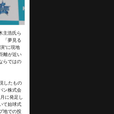
木主浩氏ら
、「夢見る
演”に現地
距離が近い
ならではの
現したもの
パン株式会
3月に発足し
いて始球式
プ地での投