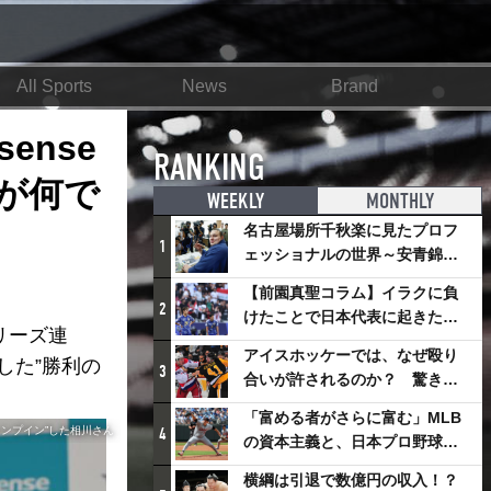
All Sports
News
Brand
ense
RANKING
が何で
WEEKLY
MONTHLY
名古屋場所千秋楽に見たプロフ
1
ェッショナルの世界～安青錦の
優勝を巡るさまざまなドラマ
【前園真聖コラム】イラクに負
2
けたことで日本代表に起きたプ
リーズ連
ラスとは
アイスホッケーでは、なぜ殴り
した”勝利の
3
合いが許されるのか？ 驚きの
「ファイティング」ルールにつ
「富める者がさらに富む」MLB
いて
ャンプイン”した相川さん
4
の資本主義と、日本プロ野球が
踏み出せない一歩
横綱は引退で数億円の収入！？