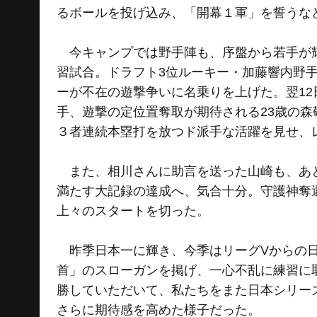
るボールを投げ込み、「開幕１軍」を誓うな
今キャンプでは野手陣も、序盤から若手が輝
習試合。ドラフト3位ルーキー・加藤響内野手
ーが不在の遊撃争いに名乗りを上げた。翌12
手、遊撃の定位置奪取が期待される23歳の森
３者連続本塁打を放つド派手な活躍を見せ、
また、相川さんに助言を送った山崎も、あと
満たす大記録の達成へ、気合十分。守護神奪
上々のスタートを切った。
昨季日本一に輝き、今季はリーグVからの日
首」のスローガンを掲げ、一心不乱に練習に
勝していただいて、私たちをまた日本シリー
さらに期待感を高めた様子だった。