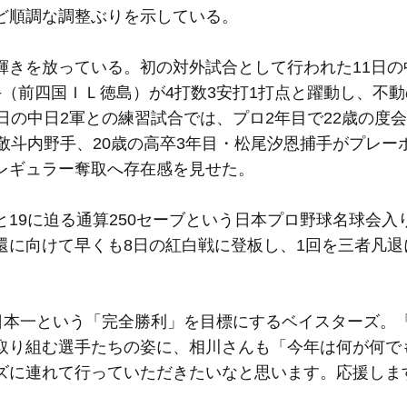
ど順調な調整ぶりを示している。
きを放っている。初の対外試合として行われた11日の
（前四国ＩＬ徳島）が4打数3安打1打点と躍動し、不
日の中日2軍との練習試合では、プロ2年目で22歳の度
敬斗内野手、20歳の高卒3年目・松尾汐恩捕手がプレー
レギュラー奪取へ存在感を見せた。
19に迫る通算250セーブという日本プロ野球名球会入
還に向けて早くも8日の紅白戦に登板し、1回を三者凡退
本一という「完全勝利」を目標にするベイスターズ。
取り組む選手たちの姿に、相川さんも「今年は何が何で
ズに連れて行っていただきたいなと思います。応援しま