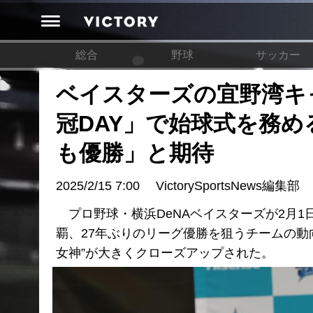
総合
野球
サッカー
ベイスターズの宜野湾キャ
冠DAY」で始球式を務
も優勝」と期待
2025/2/15 7:00
VictorySportsNews編集部
プロ野球・横浜DeNAベイスターズが2月
覇、27年ぶりのリーグ優勝を狙うチームの動
女神”が大きくクローズアップされた。