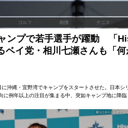
ゴルフ
相撲
テニス
ンプで若手選手が躍動 「His
めるベイ党・相川七瀬さんも「何
1日に沖縄・宜野湾でキャンプをスタートさせた。日本シ
向に例年以上の注目が集まる中、突如キャンプ地に降臨
新ユニホームを着て“キ