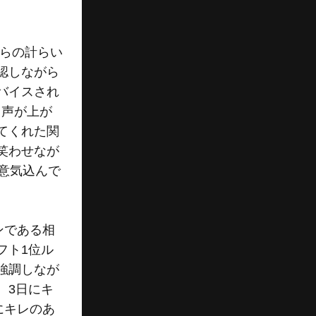
者らの計らい
認しながら
バイスされ
と声が上が
てくれた関
笑わせなが
意気込んで
ンである相
フト1位ル
強調しなが
、3日にキ
にキレのあ