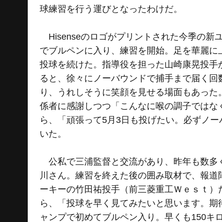
球練習を行う運びとなったわけだ。
Hisenseのロゴがプリントされた今季の
でブルペンに入り、練習を開始。足を華麗に
投球を続けた。指導役を担った山崎康晃投手
ると、徐々にノーバウンドで捕手まで届く回
り、うれしそうに笑顔を見せる場面もあった
係者に感謝しつつ「こんなに喉の調子ではな
ら、「頑張って5月3日も投げたい。必ずノ
いた。
公私で三浦監督と交流があり、昨年も数多く
川さん。練習を終えた後の囲み取材で、報道
ーキーの竹田祐投手（前三菱重工Ｗｅｓｔ）
ら、「投球を早く見てみたいと思います。期
ャンプで初めてブルペン入り。早くも150