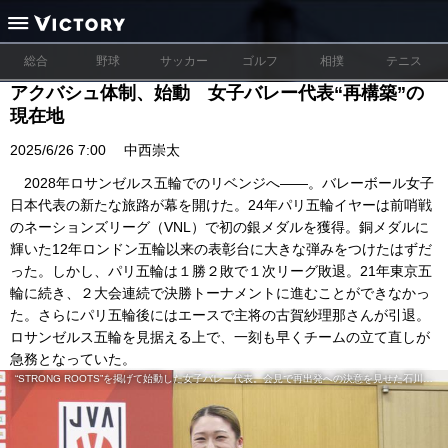
総合
野球
サッカー
ゴルフ
相撲
テニス
アクバシュ体制、始動 女子バレー代表“再構築”の
現在地
2025/6/26 7:00
中西崇太
2028年ロサンゼルス五輪でのリベンジへ――。バレーボール女子
日本代表の新たな旅路が幕を開けた。24年パリ五輪イヤーは前哨戦
のネーションズリーグ（VNL）で初の銀メダルを獲得。銅メダルに
輝いた12年ロンドン五輪以来の表彰台に大きな弾みをつけたはずだ
った。しかし、パリ五輪は１勝２敗で１次リーグ敗退。21年東京五
輪に続き、２大会連続で決勝トーナメントに進むことができなかっ
た。さらにパリ五輪後にはエースで主将の古賀紗理那さんが引退。
ロサンゼルス五輪を見据える上で、一刻も早くチームの立て直しが
急務となっていた。
“STRONG ROOTS”を掲げて始動した女子バレー代表。会見で再出発への決意を見せた石川主将とアクバシュ新監督（右） (C)共同通信