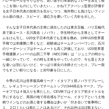
バレーボールを守りながら、若い選手の革新的なプレーを加えて根
っこを強いものにしていきたい」。かねてアクバシュ監督が評価す
る女子日本代表の技術力を生かしつつ、海外勢にも負けないフィジ
カル面の強さ、スピード、適応力を磨いていく方針を示した。
そんな女子日本代表の主将に就任したのは東京五輪、パリ五輪代
表で新エース・石川真佑（ノバラ）。学生時代から主将としてチー
ムをけん引し、U20女子日本代表でも主将を務め、19年U20世界選
手権では初優勝に導くなど、経験値はチームナンバーワンだ。石川
のリーダーシップはチームメートも高く評価しており、U20世界選
手権優勝メンバーの山田二千華（NEC川崎）は「ジュニアの時から
一緒にやっていて、その時も主将をやっていたので、今も昔と大き
な違いは別にないけど、やっぱり彼女の冷静さだったり、プレー面
でもすごい頼りになる」と好印象を口にした。
今季の石川は世界最高峰リーグ・イタリア１部ノバラでプレーし
た。レギュラーシーズンでチームトップの344得点をマーク。プレ
ーオフでは４強入りを果たした。CEV杯ではイタリア初タイトルを
手にするなど、異国の地で存在感をアピール。イタリアという土地
柄ワインなどのお酒と接する機会は多いが「付き合いで食事時に
１、２口くらいは飲むことはあるけど、それ以外はほぼ飲まない」