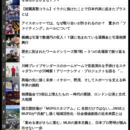
【前園真聖コラム】イラクに負けたことで日本代表に起きたプラス
2
とは
アイスホッケーでは、なぜ殴り合いが許されるのか？ 驚きの「フ
3
ァイティング」ルールについて
横綱は引退で数億円の収入！？謎に包まれている退職金と引退相撲
4
興行
歴史に刻まれたワールドシリーズ第7戦 ～３つの名場面で振り返る
5
～
川崎ブレイブサンダースのホームゲームで音楽演出を手掛けるスチ
6
ャダラパーが川崎新！アリーナシティ・プロジェクトを語る 「楽
しみでしかないでしょ。川崎は、ずっと成長曲線だから」
異端の先に描く未来：イチロー、野茂、そしてスポーツを支える科
7
学界の挑戦
相撲協会で3倍以上増えたもの ～時代の要請、ロンドン公演と古式
8
大相撲
国立競技場が「MUFGスタジアム」に 名前だけではない…JNSEと
9
MUFGが“共創”し描く地域活性化・社会価値創造の近未来図とは
「富める者がさらに富む」MLBの資本主義と、日本プロ野球が踏み
10
出せない一歩