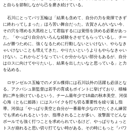
と自らを節制しながら己を磨き続けている。
石川にとってパリ五輪は「結果も含めて、自分の力を発揮できず
に終わってしまった」ほろ苦い舞台だった。古賀さんがいない今、
その穴を埋める大黒柱として君臨するには覚悟を決める必要があっ
た。「やっぱり自分がいろんな経験をさせてもらっているし、チー
ムが勝つために、強くなるために行動しないといけない、やらなき
ゃいけないことも増えてきた。やりたいというよりもやらなきゃい
けない。これからどうなっていくか分からない部分もあるが、自分
はロスに向けてやりたいし、結果を出したいなと思っている」と力
を込める。
ロサンゼルス五輪でのメダル獲得には石川以外の活躍も必須とな
る。アクバシュ新監督は若手の育成もポイントに挙げており、積極
的に声を掛けているという。チーム最年少で18歳の秋本美空、河俣
心海（ともに姫路）にはスパイクを打ち切る重要性を繰り返し指
導。河俣は「やっぱり美空と自分が一番最年少なのでたくさん練習
でも求められるというか、指導されることが多い。攻撃面でどんな
ボールでも強く打つことを求められているけど、やっぱりちょっと
トスが崩れると思い切り打てない時がある。その時にもっと『パワ