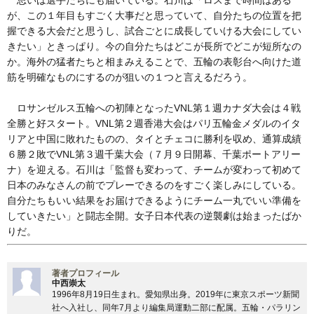
が、この１年目もすごく大事だと思っていて、自分たちの位置を把
握できる大会だと思うし、試合ごとに成長していける大会にしてい
きたい」ときっぱり。今の自分たちはどこが長所でどこが短所なの
か。海外の猛者たちと相まみえることで、五輪の表彰台へ向けた道
筋を明確なものにするのが狙いの１つと言えるだろう。
ロサンゼルス五輪への初陣となったVNL第１週カナダ大会は４戦
全勝と好スタート。VNL第２週香港大会はパリ五輪金メダルのイタ
リアと中国に敗れたものの、タイとチェコに勝利を収め、通算成績
６勝２敗でVNL第３週千葉大会（７月９日開幕、千葉ポートアリー
ナ）を迎える。石川は「監督も変わって、チームが変わって初めて
日本のみなさんの前でプレーできるのをすごく楽しみにしている。
自分たちもいい結果をお届けできるようにチーム一丸でいい準備を
していきたい」と闘志全開。女子日本代表の逆襲劇は始まったばか
りだ。
著者プロフィール
中西崇太
1996年8月19日生まれ。愛知県出身。2019年に東京スポーツ新聞
社へ入社し、同年7月より編集局運動二部に配属。五輪・パラリン