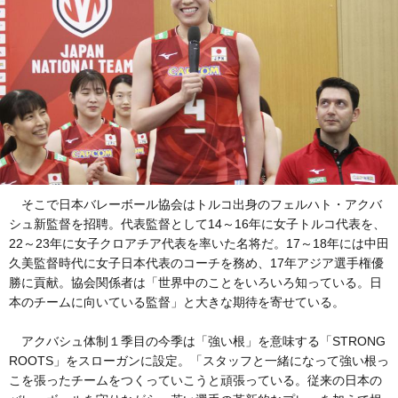
そこで日本バレーボール協会はトルコ出身のフェルハト・アクバ
シュ新監督を招聘。代表監督として14～16年に女子トルコ代表を、
22～23年に女子クロアチア代表を率いた名将だ。17～18年には中田
久美監督時代に女子日本代表のコーチを務め、17年アジア選手権優
勝に貢献。協会関係者は「世界中のことをいろいろ知っている。日
本のチームに向いている監督」と大きな期待を寄せている。
アクバシュ体制１季目の今季は「強い根」を意味する「STRONG
ROOTS」をスローガンに設定。「スタッフと一緒になって強い根っ
こを張ったチームをつくっていこうと頑張っている。従来の日本の