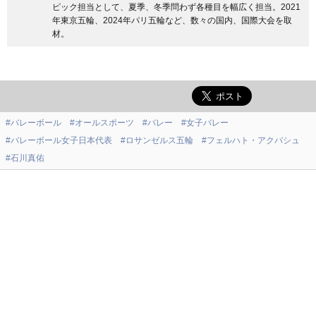
ピック担当として、夏季、冬季問わず各種目を幅広く担当。2021
年東京五輪、2024年パリ五輪など、数々の国内、国際大会を取
材。
#バレーボール
#オールスポーツ
#バレー
#女子バレー
#バレーボール女子日本代表
#ロサンゼルス五輪
#フェルハト・アクバシュ
#石川真佑