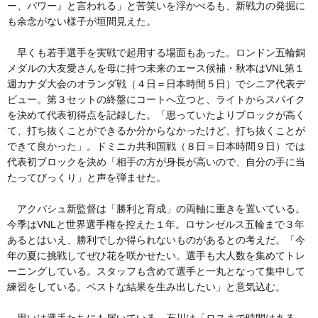
ー、パワー』と言われる」と苦笑いを浮かべるも、新戦力の発掘に
も余念がない様子が垣間見えた。
早くも若手選手を実戦で起用する場面もあった。ロンドン五輪銅
メダルの大友愛さんを母に持つ未来のエース候補・秋本はVNL第１
週カナダ大会のオランダ戦（４日＝日本時間５日）でシニア代表デ
ビュー。第３セットの終盤にコートへ立つと、ライトからスパイク
を決めて代表初得点を記録した。「思っていたよりブロックが高く
て、打ち抜くことができるか分からなかったけど、打ち抜くことが
できて良かった」。ドミニカ共和国戦（８日＝日本時間９日）では
代表初ブロックを決め「相手の方が身長が高いので、自分の手に当
たってびっくり」と声を弾ませた。
アクバシュ新監督は「勝利と育成」の両軸に重きを置いている。
今季はVNLと世界選手権を控えた１年。ロサンゼルス五輪まで３年
あるとはいえ、勝利でしか得られないものがあるとの考えだ。「今
年の夏に挑戦してぜひ花を咲かせたい。選手も大人数を集めてトレ
ーニングしている。スタッフも含めて選手と一丸となって集中して
練習をしている。ベストな結果を生み出したい」と意気込む。
思いは選手たちにも届いている。石川は「ロスまで時間はある