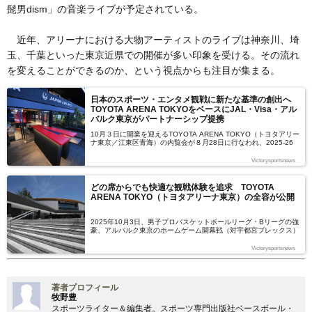
髭男dism」の音楽ライブが予定されている。
近年、アリーナにおける大物アーティストのライブは神奈川、埼
玉、千葉といった東京近県での開催が多い印象を受ける。その流れ
を変えることができるのか、という視点からも注目が集まる。
日本のスポーツ・エンタメ観戦に新たな基準の創出へ
TOYOTA ARENA TOKYOをベースにJAL・Visa・アル
バルク東京がパートナーシップ提携
10月３日に開業を迎えるTOYOTA ARENA TOKYO（トヨタアリー
ナ東京／江東区青海）の内覧会が８月28日に行なわれ、2025-26
シーズンから同アリーナを本拠地とする男子プロバスケットボール
リーグBリーグの強豪チーム・アルバルク東京、日本航空株式会社
Victorysportsnews
（以下、JAL）、ビザ・ワールドワイド・ジャパン株式会社（以
下、Visa）が、３社間のパートナーシップ契約を締結したことを発
表した。
どの席からでも快適な観戦体験を追求 TOYOTA
ARENA TOKYO（トヨタアリーナ東京）の全容が公開
2025年10月3日、男子プロバスケットボールリーグ・Bリーグの強
豪、アルバルク東京のホームゲーム開幕戦（対宇都宮ブレックス）
で開業を迎えるTOYOTA ARENA TOKYO（トヨタアリーナ東
京）。今シーズンからアルバルク東京の本拠地として使用される新
Victorysportsnews
アリーナは大物アーティストのライブやプロダンスリーグDリーグ
の会場など、多目的での利用も予定されており、年内はほぼ100％
の稼働率が確定している。
著者プロフィール
牧野豊
スポーツライター＆編集者。スポーツ専門出版社ベースボール・