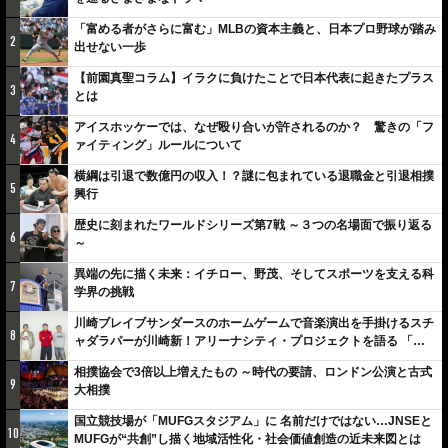
「富める者がさらに富む」MLBの資本主義と、日本プロ野球が踏み
2
出せない一歩
【前園真聖コラム】イラクに負けたことで日本代表に起きたプラス
3
とは
アイスホッケーでは、なぜ殴り合いが許されるのか？ 驚きの「フ
4
ァイティング」ルールについて
横綱は引退で数億円の収入！？謎に包まれている退職金と引退相撲
5
興行
歴史に刻まれたワールドシリーズ第7戦 ～３つの名場面で振り返る
6
～
異端の先に描く未来：イチロー、野茂、そしてスポーツを支える科
7
学界の挑戦
川崎ブレイブサンダースのホームゲームで音楽演出を手掛けるスチ
8
ャダラパーが川崎新！アリーナシティ・プロジェクトを語る 「楽
しみでしかないでしょ。川崎は、ずっと成長曲線だから」
相撲協会で3倍以上増えたもの ～時代の要請、ロンドン公演と古式
9
大相撲
国立競技場が「MUFGスタジアム」に 名前だけではない…JNSEと
10
MUFGが“共創”し描く地域活性化・社会価値創造の近未来図とは