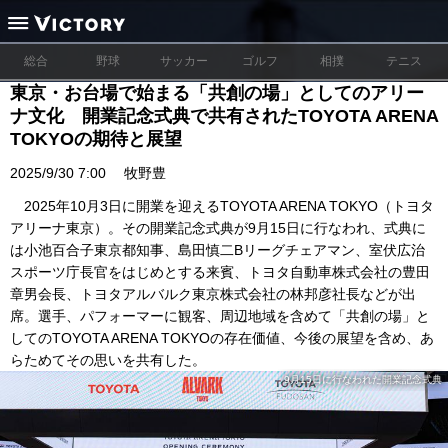
総合
野球
サッカー
ゴルフ
相撲
テニス
東京・お台場で始まる「共創の場」としてのアリー
ナ文化 開業記念式典で共有されたTOYOTA ARENA
TOKYOの期待と展望
2025/9/30 7:00
牧野豊
2025年10月3日に開業を迎えるTOYOTA ARENA TOKYO（トヨタ
アリーナ東京）。その開業記念式典が9月15日に行なわれ、式典に
は小池百合子東京都知事、島田慎二Bリーグチェアマン、室伏広治
スポーツ庁長官をはじめとする来賓、トヨタ自動車株式会社の豊田
章男会長、トヨタアルバルク東京株式会社の林邦彦社長などが出
席。選手、パフォーマーに観客、周辺地域を含めて「共創の場」と
してのTOYOTA ARENA TOKYOの存在価値、今後の展望を含め、あ
らためてその思いを共有した。
9月15日に行なわれた開業記念式典