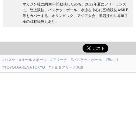
マガジン社に約30年間勤務したのち、2022年夏にフリーランス
に。陸上競技、バスケットボール、水泳を中心に五輪競技やMLB
等もカバーする。オリンピック、アジア大会、単競技の世界選手
権の取材経験もあり。
#バスケ
#オールスポーツ
#アリーナ
#バスケットボール
#Brand
#TOYOTA ARENA TOKYO
#トヨタアリーナ東京