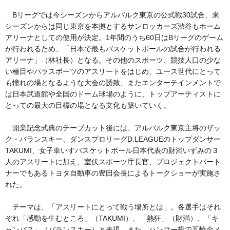
Bリーグでは今シーズンからアルバルク東京の公式戦30試合、来
シーズンからは同じ東京を本拠とするサンロッカーズ渋谷もホーム
アリーナとしての使用が決定。1年間のうち60日はBリーグのゲーム
が行われるため、「日本で最もバスケットボールの試合が行われる
アリーナ」（林社長）となる。その他のスポーツ、競技人口の少な
い種目やパラスポーツのアスリートをはじめ、ユース世代にとって
も憧れの場となるような大会の誘致、またエンターテインメントで
は日本武道館や全国のドーム球場のように、トップアーティストに
とっての最大の目標の場となる文化も築いていく。
開業記念式典のテープカット後には、アルバルク東京主将のザッ
ク・バランスキー、ダンスプロリーグD.LEAGUEのトップダンサー
TAKUMI、女子車いすバスケットボール日本代表の財満いずみの３
人のアスリートに加え、室伏スポーツ庁長官、プロジェクトパート
ナーでもあるトヨタ自動車の豊田会長によるトークショーが実施さ
れた。
テーマは、「アスリートにとって戦う場所とは」。各選手はそれ
ぞれ「感動を生むところ」（TAKUMI）、「熱狂」（財満）、「キ
ャンバス」（バランスキー）と表現。また、ハンマー投で五輪金メ