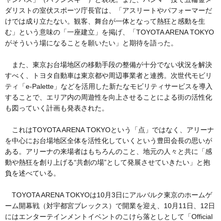
ダリストの室伏スポーツ庁長官は、「アスリートやパフォーマーだ
けでは成り立たない。観客、舞台が一体となって熱狂と感動を生
む」という意味の「一座建立」を掲げ、「TOYOTA ARENA TOKYO
がそういう場になることを願いたい」と期待を語った。
また、東京お台場地区の移動手段の整備が十分でない状況を解決
すべく、トヨタ自動車は東京都や周辺事業者と連携。次世代モビリ
ティ「e-Palette」などを活用した新たなモビリティサービスを導入
することで、エリア内の周遊性を向上させることによる街の活性化
も図っていく計画も発表された。
これはTOYOTA ARENA TOKYOという「点」ではなく、アリーナ
を中心にお台場地区全体を活性化していくという豊田会長の思いが
ある。アリーナの来場者はもちろんのこと、地元の人々と共に「感
動や熱狂を創り上げる“共創の場”として発展させていきたい」と抱
負を述べている。
TOYOTA ARENA TOKYOは10月3日にアルバルク東京のホームゲ
ーム開幕戦（対宇都宮ブレックス）で開業を迎え、10月11日、12日
にはエンターテインメントイベントのこけら落としとして「Official