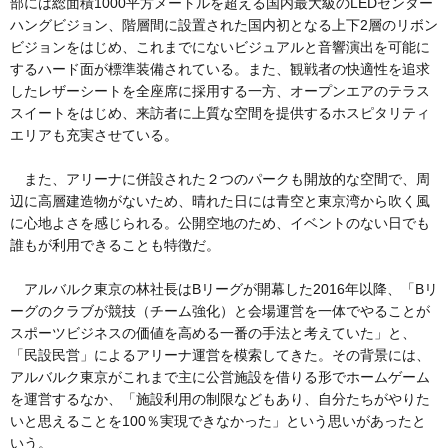
部には総面積1000平方メートルを超える国内最大級のLEDセンター
ハングビジョン、階層間に設置された国内初となる上下2層のリボン
ビジョンをはじめ、これまでにないビジュアルと音響演出を可能に
するハード面が標準装備されている。また、観戦者の快適性を追求
したレザーシートを全座席に採用する一方、オープンエアのテラス
スイートをはじめ、来訪者に上質な空間を提供するホスピタリティ
エリアも充実させている。
また、アリーナに併設された２つのパークも開放的な空間で、周
辺に高層建造物がないため、晴れた日には青空と東京湾から吹く風
に心地よさを感じられる。公開空地のため、イベントのない日でも
誰もが利用できることも特徴だ。
アルバルク東京の林社長はBリーグが開幕した2016年以降、「Bリ
ーグのクラブが競技（チーム強化）と会場運営を一体でやることが
スポーツビジネスの価値を高める一番の手法と考えていた」と、
「民設民営」によるアリーナ運営を模索してきた。その背景には、
アルバルク東京がこれまで主に公営施設を借りる形でホームゲーム
を運営するなか、「施設利用の制限などもあり、自分たちがやりた
いと思えることを100％実現できなかった」という思いがあったと
いう。