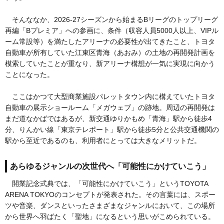
そんななか、2026-27シーズンから始まるBリーグのトップリーグ
再編「Bプレミア」への参画に、条件（収容人員5000人以上、VIPル
ーム常設等）を満たしたアリーナの必要性が出てきたこと、トヨタ
自動車が所有していた江東区青海（あおみ）の土地の再開発計画を
模索していたことが重なり、新アリーナ構想が一気に実現に向かう
ことになった。
ここはかつて大型商業施設パレットタウン内に構えていたトヨタ
自動車の展示ショールーム「メガウェブ」の跡地。周辺の再開発は
まだ道なかばではあるが、新交通ゆりかもめ「青海」駅から徒歩4
分、りんかい線「東京テレポート」駅から徒歩5分と公共交通機関の
駅から至近であるのも、利用者にとっては大きなメリットだ。
あらゆるジャンルの次世代へ「可能性にかけていこう」
開業記念式典では、「可能性にかけていこう」というTOYOTA
ARENA TOKYOのコンセプトが発表された。その言葉には、スポー
ツや音楽、ダンスといったさまざまなジャンルにおいて、この場所
から世界へ羽ばたく「聖地」になるという思いがこめられている。