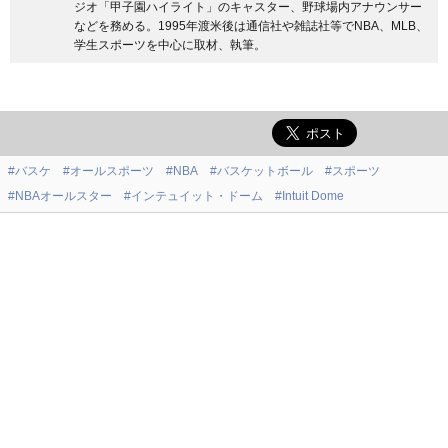
ジオ「甲子園ハイライト」のキャスター、野球場内アナウンサー
などを務める。1995年渡米後は通信社や雑誌社等でNBA、MLB、
学生スポーツを中心に取材、執筆。
#バスケ
#オールスポーツ
#NBA
#バスケットボール
#スポーツ
#NBAオールスター
#インテュイット・ドーム
#Intuit Dome