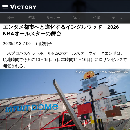
総合
野球
サッカー
ゴルフ
相撲
テニス
エンタメ都市へと進化するイングルウッド 2026
NBAオールスターの舞台
2026/2/13 7:00
山脇明子
米プロバスケットボールNBAのオールスターウィークエンドは、
現地時間で今月の13－15日（日本時間14－16日）にロサンゼルスで
開催される。
インテュイット・ドーム (C)ZUMA Press