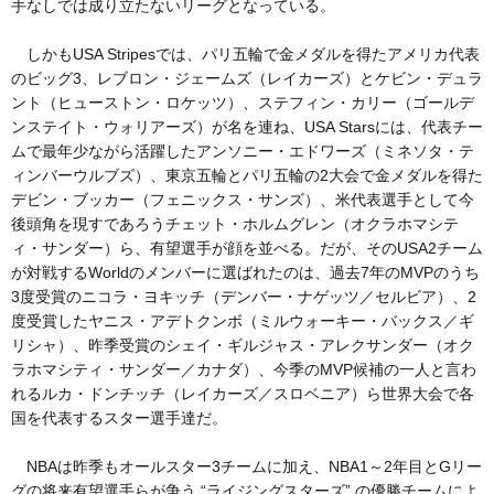
手なしでは成り立たないリーグとなっている。
しかもUSA Stripesでは、パリ五輪で金メダルを得たアメリカ代表
のビッグ3、レブロン・ジェームズ（レイカーズ）とケビン・デュラ
ント（ヒューストン・ロケッツ）、ステフィン・カリー（ゴールデ
ンステイト・ウォリアーズ）が名を連ね、USA Starsには、代表チー
ムで最年少ながら活躍したアンソニー・エドワーズ（ミネソタ・テ
ィンバーウルブズ）、東京五輪とパリ五輪の2大会で金メダルを得た
デビン・ブッカー（フェニックス・サンズ）、米代表選手として今
後頭角を現すであろうチェット・ホルムグレン（オクラホマシテ
ィ・サンダー）ら、有望選手が顔を並べる。だが、そのUSA2チーム
が対戦するWorldのメンバーに選ばれたのは、過去7年のMVPのうち
3度受賞のニコラ・ヨキッチ（デンバー・ナゲッツ／セルビア）、2
度受賞したヤニス・アデトクンボ（ミルウォーキー・バックス／ギ
リシャ）、昨季受賞のシェイ・ギルジャス・アレクサンダー（オク
ラホマシティ・サンダー／カナダ）、今季のMVP候補の一人と言わ
れるルカ・ドンチッチ（レイカーズ／スロベニア）ら世界大会で各
国を代表するスター選手達だ。
NBAは昨季もオールスター3チームに加え、NBA1～2年目とGリー
グの将来有望選手らが争う “ライジングスターズ” の優勝チームによ