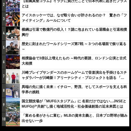
【前園真聖コラム】イラクに負けたことで日本代表に起きたプラス
2
とは
アイスホッケーでは、なぜ殴り合いが許されるのか？ 驚きの「フ
3
ァイティング」ルールについて
横綱は引退で数億円の収入！？謎に包まれている退職金と引退相撲
4
興行
歴史に刻まれたワールドシリーズ第7戦 ～３つの名場面で振り返る
5
～
相撲協会で3倍以上増えたもの ～時代の要請、ロンドン公演と古式
6
大相撲
川崎ブレイブサンダースのホームゲームで音楽演出を手掛けるスチ
7
ャダラパーが川崎新！アリーナシティ・プロジェクトを語る 「楽
しみでしかないでしょ。川崎は、ずっと成長曲線だから」
異端の先に描く未来：イチロー、野茂、そしてスポーツを支える科
8
学界の挑戦
国立競技場が「MUFGスタジアム」に 名前だけではない…JNSEと
9
MUFGが“共創”し描く地域活性化・社会価値創造の近未来図とは
「富める者がさらに富む」MLBの資本主義と、日本プロ野球が踏み
10
出せない一歩