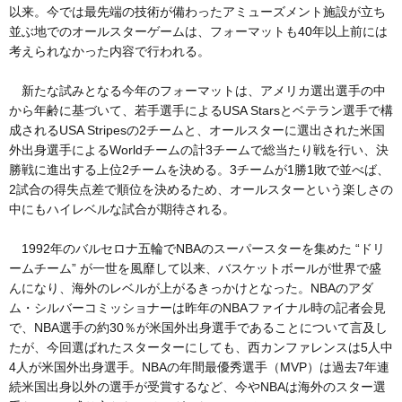
以来。今では最先端の技術が備わったアミューズメント施設が立ち
並ぶ地でのオールスターゲームは、フォーマットも40年以上前には
考えられなかった内容で行われる。
新たな試みとなる今年のフォーマットは、アメリカ選出選手の中
から年齢に基づいて、若手選手によるUSA Starsとベテラン選手で構
成されるUSA Stripesの2チームと、オールスターに選出された米国
外出身選手によるWorldチームの計3チームで総当たり戦を行い、決
勝戦に進出する上位2チームを決める。3チームが1勝1敗で並べば、
2試合の得失点差で順位を決めるため、オールスターという楽しさの
中にもハイレベルな試合が期待される。
1992年のバルセロナ五輪でNBAのスーパースターを集めた “ドリ
ームチーム” が一世を風靡して以来、バスケットボールが世界で盛
んになり、海外のレベルが上がるきっかけとなった。NBAのアダ
ム・シルバーコミッショナーは昨年のNBAファイナル時の記者会見
で、NBA選手の約30％が米国外出身選手であることについて言及し
たが、今回選ばれたスターターにしても、西カンファレンスは5人中
4人が米国外出身選手。NBAの年間最優秀選手（MVP）は過去7年連
続米国出身以外の選手が受賞するなど、今やNBAは海外のスター選