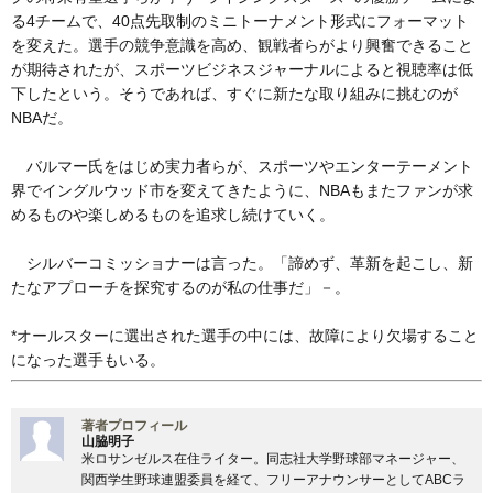
る4チームで、40点先取制のミニトーナメント形式にフォーマット
を変えた。選手の競争意識を高め、観戦者らがより興奮できること
が期待されたが、スポーツビジネスジャーナルによると視聴率は低
下したという。そうであれば、すぐに新たな取り組みに挑むのが
NBAだ。
バルマー氏をはじめ実力者らが、スポーツやエンターテーメント
界でイングルウッド市を変えてきたように、NBAもまたファンが求
めるものや楽しめるものを追求し続けていく。
シルバーコミッショナーは言った。「諦めず、革新を起こし、新
たなアプローチを探究するのが私の仕事だ」－。
*オールスターに選出された選手の中には、故障により欠場すること
になった選手もいる。
著者プロフィール
山脇明子
米ロサンゼルス在住ライター。同志社大学野球部マネージャー、
関西学生野球連盟委員を経て、フリーアナウンサーとしてABCラ