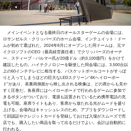
メインイベントとなる最終日のオールスターゲームの会場には、
ロサンゼルス・クリッパーズのホーム会場、インテュイット・ドー
ムが初めて選ばれた。2024年8月にオープンした同ドームは、元マ
イクロソフトのCEO（最高経営責任者）でクリッパーズのオーナ
ー、スティーブ・バルマー氏が20億ドル（約3,100億円）をかけて
建設したもの。ハイテクノロジーを駆使した同会場には、3,500台以
上の60インチテレビに相当する、バスケットボールコートがすっぽ
りと入ってしまうほどの巨大なLEDスクリーン“4Kヘイローボー
ド”があり、表裏両側面から映し出される映像は、どの席からも見や
すく圧巻だ。各座席にはヘイローボードで行われるゲームに参加で
きるボタンがついており、電源も設置されているため携帯電話の充
電も可能。座席ライトもあり、客席から放たれる光がムードを盛り
上げる。会場内はキャッシュレスのため、アプリをダウンロードし
て顔認証やクレジットカードを登録しておけば入場がスムーズで売
店でも、購入したい商品を取って出るだけでよい。会計は自動的に
行われる。