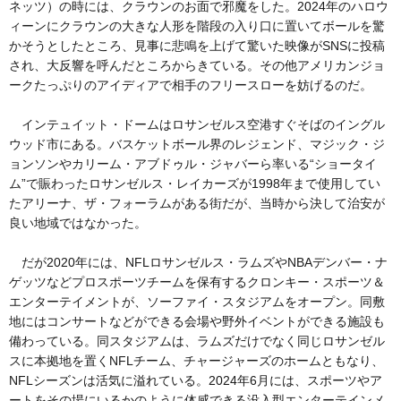
ネッツ）の時には、クラウンのお面で邪魔をした。2024年のハロウ
ィーンにクラウンの大きな人形を階段の入り口に置いてボールを驚
かそうとしたところ、見事に悲鳴を上げて驚いた映像がSNSに投稿
され、大反響を呼んだところからきている。その他アメリカンジョ
ークたっぷりのアイディアで相手のフリースローを妨げるのだ。
インテュイット・ドームはロサンゼルス空港すぐそばのイングル
ウッド市にある。バスケットボール界のレジェンド、マジック・ジ
ョンソンやカリーム・アブドゥル・ジャバーら率いる“ショータイ
ム”で賑わったロサンゼルス・レイカーズが1998年まで使用してい
たアリーナ、ザ・フォーラムがある街だが、当時から決して治安が
良い地域ではなかった。
だが2020年には、NFLロサンゼルス・ラムズやNBAデンバー・ナ
ゲッツなどプロスポーツチームを保有するクロンキー・スポーツ＆
エンターテイメントが、ソーファイ・スタジアムをオープン。同敷
地にはコンサートなどができる会場や野外イベントができる施設も
備わっている。同スタジアムは、ラムズだけでなく同じロサンゼル
スに本拠地を置くNFLチーム、チャージャーズのホームともなり、
NFLシーズンは活気に溢れている。2024年6月には、スポーツやア
ートをその場にいるかのように体感できる没入型エンターテインメ