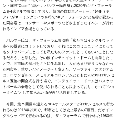
ント施設“Cosm”も誕生。バルマー氏自身も2020年にザ・フォーラ
ムを4億ドルで買収しており、韓国の自動車メーカー、“起亜（キ
ア）”がネーミングライツを得て“キア・フォーラム”と名称が変わっ
た同会場は、コンサートやスポーツなどさまざまなイベントが行わ
れるインドア会場となっている。
バルマー氏は、ザ・フォーラム買収時「私たちはイングルウッド
市への投資にコミットしており、それはこのコミュニティにとって
もクリッパーズにとっても私たちのファンにとってもいいことにな
るだろう」と話した。その後インテュイット・ドームも開業したこ
とで、同市民の雇用をさらに生み出し、人があまり寄りつかなかっ
た同市を、華やいだイメージへと変えた。ソーファイ・スタジアム
は、ロサンゼルス・メモリアルコロシアムとともに2028年ロサンゼ
ルス五輪の開会式を行う場で、インテュイット・ドームはバスケッ
トボールの会場として使用されることも決まっており、かつて“ショ
ータイム”として知られた街が再び活性化している。
今回、第75回目を迎えるNBAオールスターがロサンゼルスで行わ
れるのは2018年以来で、都市としては史上最多の7度目。だがイン
グルウッド市で行われるのは、 ザ・フォーラム で行われた1983年