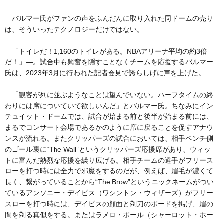
バルマー氏がファンの声をふんだんに取り入れた同ドームの売り
は、そういったテクノロジーだけではない。
「トイレだ！1,160のトイレがある。NBAアリーナ平均の約3倍
だ！」―。試合中も興奮を隠すことなくチームを応援するバルマー
氏は、2023年3月に行われた記者会見で誇らしげに声を上げた。
「観客が列に並ぶようなことは望んでいない。ハーフタイムの終
わりには席についていて欲しいんだ」とバルマー氏。ちなみにイン
テュイット・ドームでは、試合が始まる前と後半が始まる前には、
まるでコンサート会場であるかのように席に戻ることを促すアナウ
ンスが流れる。またクリッパーズの試合においては、相手ベンチ側
のゴール裏に“The Wall”というクリッパーズ応援席があり、ウィッ
トに富んだ熱烈な応援を繰り広げる。相手チームの選手がフリース
ローを打つ時には全力で邪魔をするのだが、例えば、眉毛が濃くて
長く、繋がっていることから“The Brow”というニックネームがつい
ているアンソニー・デイビス（ワシントン・ウィザーズ）がフリー
スローを打つ時には、デイビスの顔面と剃刀のボードを掲げ、眉の
間を剃る真似をする。またはラメロ・ボール（シャーロット・ホー