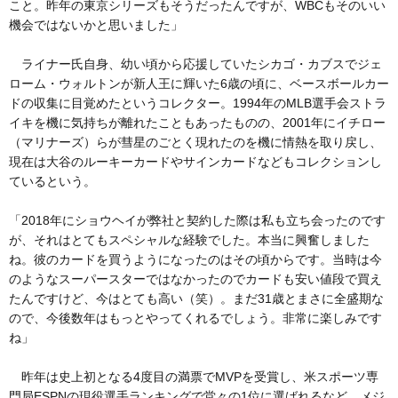
こと。昨年の東京シリーズもそうだったんですが、WBCもそのいい
機会ではないかと思いました」
ライナー氏自身、幼い頃から応援していたシカゴ・カブスでジェ
ローム・ウォルトンが新人王に輝いた6歳の頃に、ベースボールカー
ドの収集に目覚めたというコレクター。1994年のMLB選手会ストラ
イキを機に気持ちが離れたこともあったものの、2001年にイチロー
（マリナーズ）らが彗星のごとく現れたのを機に情熱を取り戻し、
現在は大谷のルーキーカードやサインカードなどもコレクションし
ているという。
「2018年にショウヘイが弊社と契約した際は私も立ち会ったのです
が、それはとてもスペシャルな経験でした。本当に興奮しました
ね。彼のカードを買うようになったのはその頃からです。当時は今
のようなスーパースターではなかったのでカードも安い値段で買え
たんですけど、今はとても高い（笑）。まだ31歳とまさに全盛期な
ので、今後数年はもっとやってくれるでしょう。非常に楽しみです
ね」
昨年は史上初となる4度目の満票でMVPを受賞し、米スポーツ専
門局ESPNの現役選手ランキングで堂々の1位に選ばれるなど、メジ