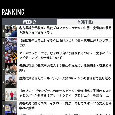
RANKING
WEEKLY
MONTHLY
名古屋場所千秋楽に見たプロフェッショナルの世界～安青錦の優勝
1
を巡るさまざまなドラマ
【前園真聖コラム】イラクに負けたことで日本代表に起きたプラス
2
とは
アイスホッケーでは、なぜ殴り合いが許されるのか？ 驚きの「フ
3
ァイティング」ルールについて
横綱は引退で数億円の収入！？謎に包まれている退職金と引退相撲
4
興行
歴史に刻まれたワールドシリーズ第7戦 ～３つの名場面で振り返る
5
～
川崎ブレイブサンダースのホームゲームで音楽演出を手掛けるスチ
6
ャダラパーが川崎新！アリーナシティ・プロジェクトを語る 「楽
しみでしかないでしょ。川崎は、ずっと成長曲線だから」
異端の先に描く未来：イチロー、野茂、そしてスポーツを支える科
7
学界の挑戦