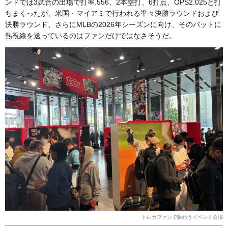
ンドでは3試合の出場で打率.556、2本塁打、6打点、OPS2.025と打
ちまくったが、米国・マイアミで行われる準々決勝ラウンドおよび
決勝ラウンド、さらにMLBの2026年シーズンに向け、そのバットに
熱視線を送っているのはファンだけではなさそうだ。
トレカファンで賑わうイベント会場