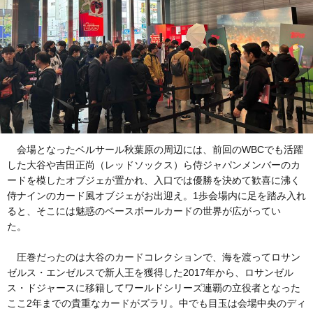
会場となったベルサール秋葉原の周辺には、前回のWBCでも活躍
した大谷や吉田正尚（レッドソックス）ら侍ジャパンメンバーのカ
ードを模したオブジェが置かれ、入口では優勝を決めて歓喜に沸く
侍ナインのカード風オブジェがお出迎え。1歩会場内に足を踏み入れ
ると、そこには魅惑のベースボールカードの世界が広がってい
た。
圧巻だったのは大谷のカードコレクションで、海を渡ってロサン
ゼルス・エンゼルスで新人王を獲得した2017年から、ロサンゼル
ス・ドジャースに移籍してワールドシリーズ連覇の立役者となった
ここ2年までの貴重なカードがズラリ。中でも目玉は会場中央のディ