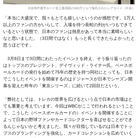
大谷翔平選手カード史上最高額の300万ドルで落札されたレアカード（中央）
「本当に大盛況で、我々もとても嬉しいというのが感想です。1万人
以上のファンの方がいらして、入場を待つ長蛇の列がいつもできて
いるという状態で、日本のファンは熱意があって本当に素晴らしい
なと思いました。（3日間ではなく）もっと長くできたらよかったと
思うほどです」
3月8日まで3日間にわたったイベントを終え、そう振り返ったの
はトップスのプレジデント、デイヴィッド・ライナー氏。ベースボ
ールカードの発行を始めて75年の歴史を持つ同社にとっても、日本
でこうしたイベントを開催するのはドジャースが日本でシーズン開
幕を迎えた昨年の「東京シリーズ」に続いて2回目だという。
「弊社としては、トレカの世界を広げるという点で日本の市場はと
ても重要と考えています。今回はWBCがここで行われるということ
で、こうした（ベースボールカードの）イベントを開催することに
よって日本の野球ファンやカードコレクターを喜ばせることができ
るんじゃないかと考えました。我々が目指しているのは日本でトッ
プスのブランディングを強化し、カードコレクションを広めていく