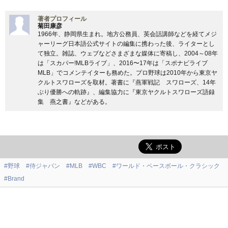
著者プロフィール
菊田康彦
1966年、静岡県生まれ。地方公務員、英会話講師などを経てメジ
ャーリーグ日本語公式サイトの編集に携わった後、ライターとし
て独立。雑誌、ウェブなどさまざまな媒体に寄稿し、2004～08年
は「スカパー!MLBライブ」、2016〜17年は「スポナビライブ
MLB」でコメンテイターも務めた。プロ野球は2010年から東京ヤ
クルトスワローズを取材。著書に『燕軍戦記 スワローズ、14年
ぶり優勝への軌跡』、編集協力に『東京ヤクルトスワローズ語録
集 燕之書』などがある。
#野球
#侍ジャパン
#MLB
#WBC
#ワールド・ベースボール・クラシック
#Brand