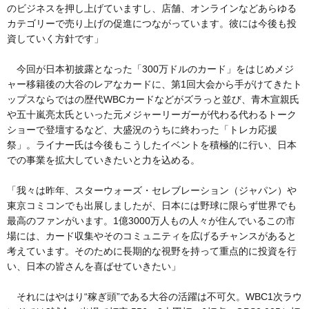
のビジネスを押し上げていますし、店舗、オンラインなどあらゆる
カテゴリーで売り上げの促進につながっています。彼には今後も投
資していく方針です」
今回が日本初披露となった「300万ドルのカード」をはじめメジ
ャー移籍後の大谷のレアなカードに、第1回大会から手がけてきたト
ップスならではの歴代WBCカードなどがズラっと並び、青木宣親氏
や五十嵐亮太氏といった元メジャーリーガーが代わる代わるトーク
ショーで登壇するなど、大盛況のうちに終わった「トレカ応援
祭」。ライナー氏は今後もこうしたイベントを積極的に行い、日本
での事業を拡大していきたいと力を込める。
「我々は昨年、スターウォーズ・セレブレーション（ジャパン）や
東京コミコンでも出展しましたが、日本には野球に限らず世界でも
最高のファンがいます。1億3000万人もの人々が住んでいるこの市
場には、カード収集やそのコミュニティを広げるチャンスがあると
考えています。そのために長期的な視野を持って重点的に投資を行
い、日本の皆さんを喜ばせていきたい」
それにはやはり“稼ぎ頭”である大谷の活躍は不可欠。WBC1次ラウ