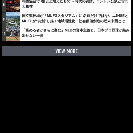
相撲協会で3倍以上増えたもの ～時代の要請、ロンドン公演と古式
8
大相撲
国立競技場が「MUFGスタジアム」に 名前だけではない…JNSEと
9
MUFGが“共創”し描く地域活性化・社会価値創造の近未来図とは
「富める者がさらに富む」MLBの資本主義と、日本プロ野球が踏み
10
出せない一歩
VIEW MORE