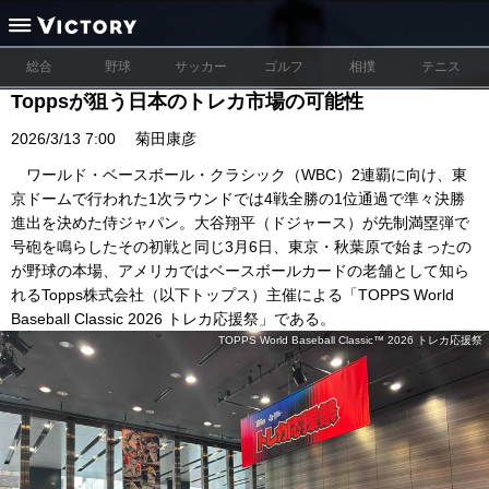
総合
野球
サッカー
ゴルフ
相撲
テニス
Toppsが狙う日本のトレカ市場の可能性
2026/3/13 7:00
菊田康彦
ワールド・ベースボール・クラシック（WBC）2連覇に向け、東
京ドームで行われた1次ラウンドでは4戦全勝の1位通過で準々決勝
進出を決めた侍ジャパン。大谷翔平（ドジャース）が先制満塁弾で
号砲を鳴らしたその初戦と同じ3月6日、東京・秋葉原で始まったの
が野球の本場、アメリカではベースボールカードの老舗として知ら
れるTopps株式会社（以下トップス）主催による「TOPPS World
Baseball Classic 2026 トレカ応援祭」である。
TOPPS World Baseball Classic™ 2026 トレカ応援祭