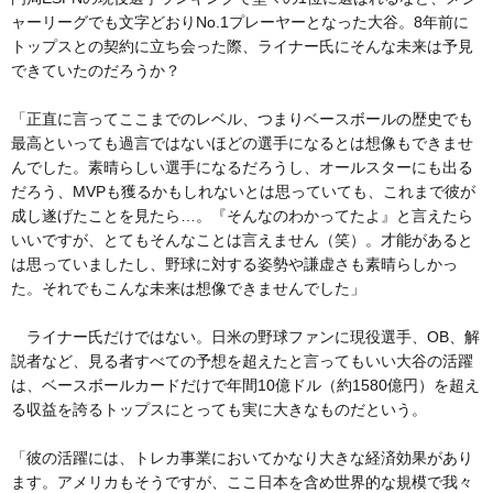
ャーリーグでも文字どおりNo.1プレーヤーとなった大谷。8年前に
トップスとの契約に立ち会った際、ライナー氏にそんな未来は予見
できていたのだろうか？
「正直に言ってここまでのレベル、つまりベースボールの歴史でも
最高といっても過言ではないほどの選手になるとは想像もできませ
んでした。素晴らしい選手になるだろうし、オールスターにも出る
だろう、MVPも獲るかもしれないとは思っていても、これまで彼が
成し遂げたことを見たら…。『そんなのわかってたよ』と言えたら
いいですが、とてもそんなことは言えません（笑）。才能があると
は思っていましたし、野球に対する姿勢や謙虚さも素晴らしかっ
た。それでもこんな未来は想像できませんでした」
ライナー氏だけではない。日米の野球ファンに現役選手、OB、解
説者など、見る者すべての予想を超えたと言ってもいい大谷の活躍
は、ベースボールカードだけで年間10億ドル（約1580億円）を超え
る収益を誇るトップスにとっても実に大きなものだという。
「彼の活躍には、トレカ事業においてかなり大きな経済効果があり
ます。アメリカもそうですが、ここ日本を含め世界的な規模で我々