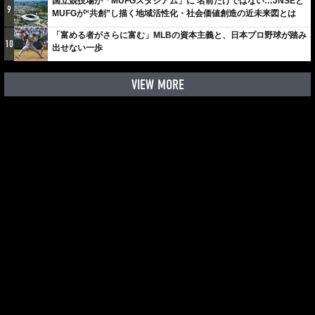
国立競技場が「MUFGスタジアム」に 名前だけではない…JNSEと
9
MUFGが“共創”し描く地域活性化・社会価値創造の近未来図とは
「富める者がさらに富む」MLBの資本主義と、日本プロ野球が踏み
10
出せない一歩
VIEW MORE