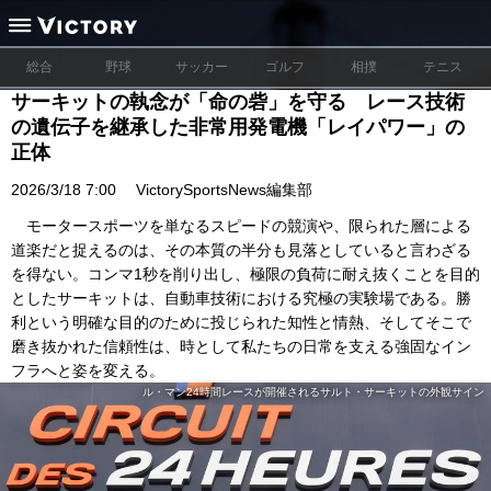
総合
野球
サッカー
ゴルフ
相撲
テニス
サーキットの執念が「命の砦」を守る レース技術
の遺伝子を継承した非常用発電機「レイパワー」の
正体
2026/3/18 7:00
VictorySportsNews編集部
モータースポーツを単なるスピードの競演や、限られた層による
道楽だと捉えるのは、その本質の半分も見落としていると言わざる
を得ない。コンマ1秒を削り出し、極限の負荷に耐え抜くことを目的
としたサーキットは、自動車技術における究極の実験場である。勝
利という明確な目的のために投じられた知性と情熱、そしてそこで
磨き抜かれた信頼性は、時として私たちの日常を支える強固なイン
フラへと姿を変える。
ル・マン24時間レースが開催されるサルト・サーキットの外観サイン