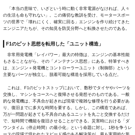
「本当の意味で、いざという時に動く非常電源がなければ、人々
の生活も命も守れない」。この痛切な教訓を受け、モータースポー
ツの世界で「壊れにくく、確実に回る」エンジンを作り続けてきた
エンジニアたちが、その知見を防災分野へと転換させたのである。
F1のピット思想を転用した「ユニット構造」
非常用発電機「レイパワー」最大の特徴は、エンジンの基本性能
もさることながら、その「メンテナンス思想」にある。特筆すべき
は、エンジン＋発電機とコントローラーユニット（制御部）という
主要なパーツが独立し、脱着可能な構造を採用している点だ。
これは、F1のピットストップにおいて、数秒でタイヤやパーツを
交換し、マシンをコースへと復帰させる発想そのものである。一般
的な発電機は、不具合が起きれば現場で複雑な修理を行う必要があ
り、復旧までに多大な時間を要する。しかし、この構造であれば、
万が一問題が起きても不具合のあるユニットを丸ごと交換するだけ
で、短時間で機能を復旧させることができる。災害時における「ダ
ウンタイム（停止時間）の最小化」という命題に対し、1秒を争うレ
ースの現場で培われたスピード感のある解決策が、最も実用的な形