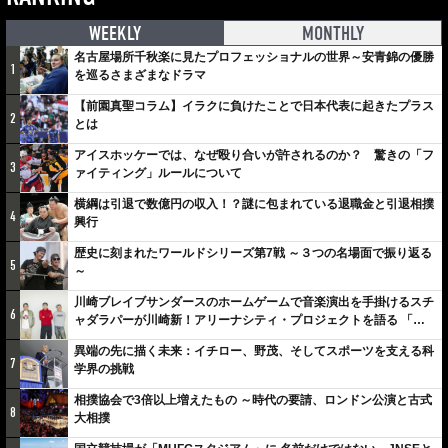
WEEKLY
MONTHLY
名古屋場所千秋楽に見たプロフェッショナルの世界～安青錦の優勝
1
を巡るさまざまなドラマ
【前園真聖コラム】イラクに負けたことで日本代表に起きたプラス
2
とは
アイスホッケーでは、なぜ殴り合いが許されるのか？ 驚きの「フ
3
ァイティング」ルールについて
横綱は引退で数億円の収入！？謎に包まれている退職金と引退相撲
4
興行
歴史に刻まれたワールドシリーズ第7戦 ～３つの名場面で振り返る
5
～
川崎ブレイブサンダースのホームゲームで音楽演出を手掛けるスチ
6
ャダラパーが川崎新！アリーナシティ・プロジェクトを語る 「楽
しみでしかないでしょ。川崎は、ずっと成長曲線だから」
異端の先に描く未来：イチロー、野茂、そしてスポーツを支える科
7
学界の挑戦
相撲協会で3倍以上増えたもの ～時代の要請、ロンドン公演と古式
8
大相撲