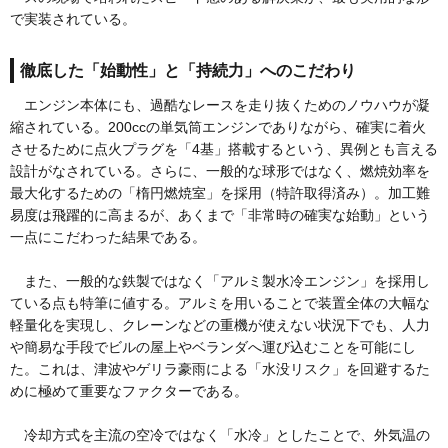
で実装されている。
徹底した「始動性」と「持続力」へのこだわり
エンジン本体にも、過酷なレースを走り抜くためのノウハウが凝
縮されている。200ccの単気筒エンジンでありながら、確実に着火
させるために点火プラグを「4基」搭載するという、異例とも言える
設計がなされている。さらに、一般的な球形ではなく、燃焼効率を
最大化するための「楕円燃焼室」を採用（特許取得済み）。加工難
易度は飛躍的に高まるが、あくまで「非常時の確実な始動」という
一点にこだわった結果である。
また、一般的な鉄製ではなく「アルミ製水冷エンジン」を採用し
ている点も特筆に値する。アルミを用いることで装置全体の大幅な
軽量化を実現し、クレーンなどの重機が使えない状況下でも、人力
や簡易な手段でビルの屋上やベランダへ運び込むことを可能にし
た。これは、津波やゲリラ豪雨による「水没リスク」を回避するた
めに極めて重要なファクターである。
冷却方式を主流の空冷ではなく「水冷」としたことで、外気温の