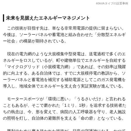
40kVAタイプの設置事例
未来を見据えたエネルギーマネジメント
この技術が目指す先は、単なる非常用電源の提供に留まらない。
今後は、ソーラーパネルや蓄電池と組み合わせた「分散型エネルギ
ー社会」の構築が期待されている。
現在の電力網のような大規模集中型発電は、送電過程で多くのエ
ネルギーをロスしているが、町や建物単位でエネルギーを自給する
「マイクログリッド（小規模電力網）」であれば、その効率は飛躍
的に向上する。ある自治体では、すでに大規模停電の教訓から、ソ
ーラーパネルと蓄電池を補完する補助電源としてこのガス発電機を
導入し、地域全体でエネルギーを支え合う実証実験が進んでいる。
モータースポーツが「環境に悪い」「うるさいだけ」と言われる
こともあるが、そこで磨かれた「1ミリ、1秒」を追求する技術者た
ちの執念は、今、形を変えて、病院の人工呼吸器を守り、老人施設
の照明を灯し、自治体の避難所を支える「命の砦」となっている。