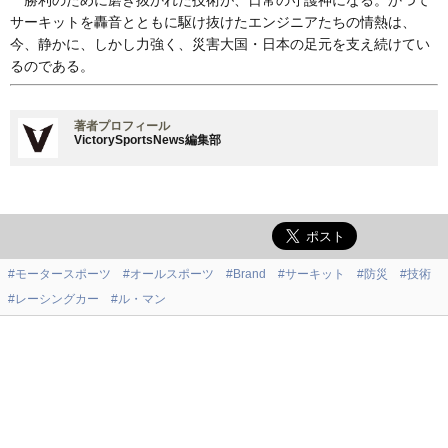
勝利のために磨き抜かれた技術が、日常の守護神になる。かつて
サーキットを轟音とともに駆け抜けたエンジニアたちの情熱は、
今、静かに、しかし力強く、災害大国・日本の足元を支え続けてい
るのである。
著者プロフィール
VictorySportsNews編集部
#モータースポーツ
#オールスポーツ
#Brand
#サーキット
#防災
#技術
#レーシングカー
#ル・マン