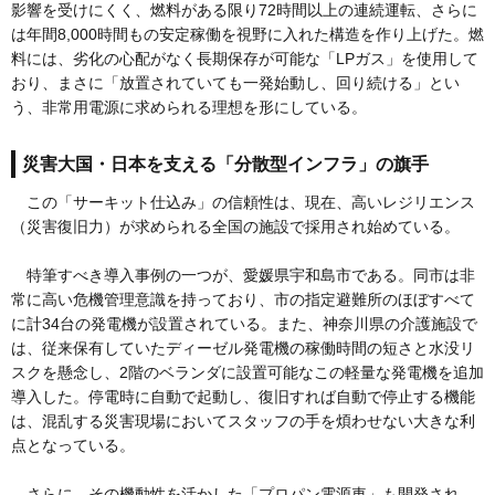
影響を受けにくく、燃料がある限り72時間以上の連続運転、さらに
は年間8,000時間もの安定稼働を視野に入れた構造を作り上げた。燃
料には、劣化の心配がなく長期保存が可能な「LPガス」を使用して
おり、まさに「放置されていても一発始動し、回り続ける」とい
う、非常用電源に求められる理想を形にしている。
災害大国・日本を支える「分散型インフラ」の旗手
この「サーキット仕込み」の信頼性は、現在、高いレジリエンス
（災害復旧力）が求められる全国の施設で採用され始めている。
特筆すべき導入事例の一つが、愛媛県宇和島市である。同市は非
常に高い危機管理意識を持っており、市の指定避難所のほぼすべて
に計34台の発電機が設置されている。また、神奈川県の介護施設で
は、従来保有していたディーゼル発電機の稼働時間の短さと水没リ
スクを懸念し、2階のベランダに設置可能なこの軽量な発電機を追加
導入した。停電時に自動で起動し、復旧すれば自動で停止する機能
は、混乱する災害現場においてスタッフの手を煩わせない大きな利
点となっている。
さらに、その機動性を活かした「プロパン電源車」も開発され