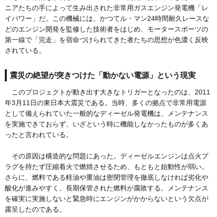
ニアたちの手によって生み出された非常用ガスエンジン発電機「レ
イパワー」だ。この機械には、かつてル・マン24時間耐久レースな
どのエンジン開発を監修した技術者をはじめ、モータースポーツの
第一線で「完走」を宿命づけられてきた者たちの思想が色濃く反映
されている。
震災の絶望が突きつけた「動かない電源」という現実
このプロジェクトが動き出す大きなトリガーとなったのは、2011
年3月11日の東日本大震災である。当時、多くの拠点で非常用電源
として備えられていた一般的なディーゼル発電機は、メンテナンス
を実施できておらず、いざという時に機能しなかったものが多くあ
ったと言われている。
その原因は構造的な問題にあった。ディーゼルエンジンは点火プ
ラグを持たず圧縮着火で燃焼させるため、もともと始動性が弱い。
さらに、燃料である軽油や重油は密閉管理を徹底しなければ劣化や
酸化が進みやすく、長期保管された燃料が腐敗する。メンテナンス
を確実に実施しないと緊急時にエンジンがかからないという欠点が
露呈したのである。