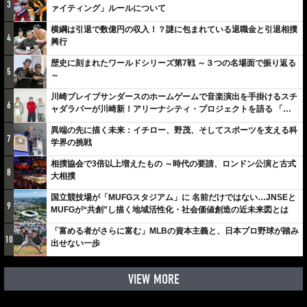
3
ァイティング」ルールについて
横綱は引退で数億円の収入！？謎に包まれている退職金と引退相撲
4
興行
歴史に刻まれたワールドシリーズ第7戦 ～３つの名場面で振り返る
5
～
川崎ブレイブサンダースのホームゲームで音楽演出を手掛けるスチ
6
ャダラパーが川崎新！アリーナシティ・プロジェクトを語る 「楽
しみでしかないでしょ。川崎は、ずっと成長曲線だから」
異端の先に描く未来：イチロー、野茂、そしてスポーツを支える科
7
学界の挑戦
相撲協会で3倍以上増えたもの ～時代の要請、ロンドン公演と古式
8
大相撲
国立競技場が「MUFGスタジアム」に 名前だけではない…JNSEと
9
MUFGが“共創”し描く地域活性化・社会価値創造の近未来図とは
「富める者がさらに富む」MLBの資本主義と、日本プロ野球が踏み
10
出せない一歩
VIEW MORE