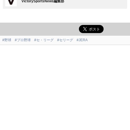
VictorySportsNews編集部
#野球
#プロ野球
#セ・リーグ
#セリーグ
#JERA