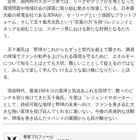
近年、国内外のスポーツ界では、リーグやクラブが主導となって
環境問題や地域社会の課題に取り組む動きが加速している。日本最
大級の発電会社であるJERAが、セ・リーグという強固なプラットフ
ォーム、そして五十嵐亮太氏という“言葉の力”を持つレジェンドと
タッグを組むことは、スポーツ界における新たな好例となるだろ
う。
五十嵐氏は「野球がこれからもずっと世代を超えて愛され、満員
の球場でファンが歓声を上げられる環境を守るために、エネルギー
について知ることはとても大切。難しいこととして捉えるのではな
く、みんなで楽しく学んでいけるような架け橋になりたい」と語
る。
現役時代、最速158キロの直球と気迫あふれる投球で、数々のピ
ンチを切り抜けてきた五十嵐氏。今度は「レジェンドサポーター」
として、持続可能な地球と野球の未来へ向け、ファンを巻き込む大
きな熱い直球を投げ込んでくれるに違いない。今後の具体的な活動
や、球場を巻き込んだイベントの展開からも目が離せない。
著者プロフィール