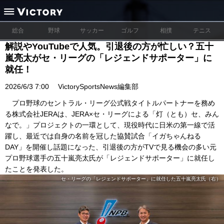
総合
野球
サッカー
ゴルフ
相撲
テニス
解説やYouTubeで人気。引退後の方が忙しい？五十
嵐亮太がセ・リーグの「レジェンドサポーター」に
就任！
2026/6/3 7:00
VictorySportsNews編集部
プロ野球のセントラル・リーグ公式戦タイトルパートナーを務め
る株式会社JERAは、JERA×セ・リーグによる「灯（とも）セ、みん
なで。」プロジェクトの一環として、現役時代に日米の第一線で活
躍し、最近では自身の名前を冠した協賛試合「イガちゃんねる
DAY」を開催し話題になった、引退後の方がTVで見る機会の多い元
プロ野球選手の五十嵐亮太氏が「レジェンドサポーター」に就任し
たことを発表した。
セ・リーグの「レジェンドサポーター」に就任した五十嵐亮太氏（右）