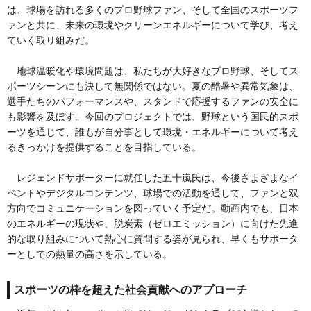
は、球場を訪れる多くのプロ野球ファン、そして全国のスポーツフ
ァンと共に、未来の環境やクリーンエネルギーについて学び、考え
ていく取り組みだ。
地球温暖化や環境問題は、私たちが大好きなプロ野球、そしてス
ポーツシーンにも決して無関係ではない。夏の酷暑や異常気象は、
選手たちのパフォーマンスや、スタンドで応援するファンの安全に
も影響を及ぼす。今回のプロジェクトでは、野球という国民的スポ
ーツを通じて、誰もが自分事として環境・エネルギーについて考え
るきっかけを提供することを目指している。
レジェンドサポーターに就任した五十嵐氏は、今後さまざまなイ
ベントやデジタルコンテンツ、球場での活動を通して、ファンと双
方向でコミュニケーションを図っていく予定だ。動画内でも、日本
のエネルギーの現状や、脱炭素（ゼロエミッション）に向けた先進
的な取り組みについて熱心に質問する姿が見られ、早くもサポータ
ーとしての熱量の高さを示している。
スポーツの枠を超えた社会貢献へのアプローチ