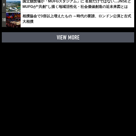
国立競技場が「MUFGスタジアム」に 名前だけではない…JNSEと
9
MUFGが“共創”し描く地域活性化・社会価値創造の近未来図とは
相撲協会で3倍以上増えたもの ～時代の要請、ロンドン公演と古式
10
大相撲
VIEW MORE