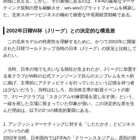
関係に見える。しかし、その裏側にあるのは、FIFAの厳格なマーケ
ティング規制の壁を融解させ、win-winのプラットフォームを構築し
た、北米スポーツビジネスの極めて緻密な中長期経営戦略である。
2002年日韓W杯（Jリーグ）との決定的な構造差
この北米モデルの特異性を理解するために、かつて2002年に開催
された日韓ワールドカップ当時の日本（Jリーグ）の状況と比較して
みたい。
当時、日本の地でも大いなる熱狂が生まれたが、Jリーグに加盟す
る各クラブがW杯の公式ファンゾーンで自らのエンブレムを大々的
に掲げ、主導的にアクティビティを行っていたという記憶を持つ者
は少ないだろう。当時はむしろ、自治体主導の歓迎イベントの影
で、Jリーグクラブは「スタジアムや練習場を貸し出す側」という、
一線を画した立場に留まっていた印象が強い。この決定的な差を生
んだ理由は、以下の3つの構造的要因にある。
1. アンブッシュマーケティングに対する「したたかさ」とビジネス
ノウハウの差
2002年当時、日本国内ではFIFAの「クリーンスタジアム」原則の前