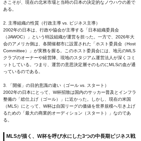
さこそが、現在の北米市場と当時の日本の決定的なノウハウの差で
ある。
2. 主導組織の性質（行政主導 vs. ビジネス主導）
2002年の日本は、行政や協会が主導する「日本組織委員会
（JAWOC）」という特設組織が運営を担った。一方で、2026年大
会のアメリカ側は、各開催都市に設置された「ホスト委員会（Host
Committee）」が実務を握る。このホスト委員会には、地元のMLS
クラブのオーナーや経営陣、現地のスタジアム運営法人が深くコミ
ットしている。つまり、運営の意思決定層そのものにMLSの血が通
っているのである。
3. 「開催」の目的意識の違い（ゴール vs. スタート）
2002年の日本にとって、W杯招致は国内のサッカー普及とインフラ
整備の「総仕上げ（ゴール）」に近かった。しかし、現在の米国
（MLS）にとって、W杯は自国リーグの価値を世界規模へ引き上げ
るための「最大の商業的オーディション（スタート）」なのであ
る。
MLSが描く、W杯を呼び水にした3つの中長期ビジネス戦