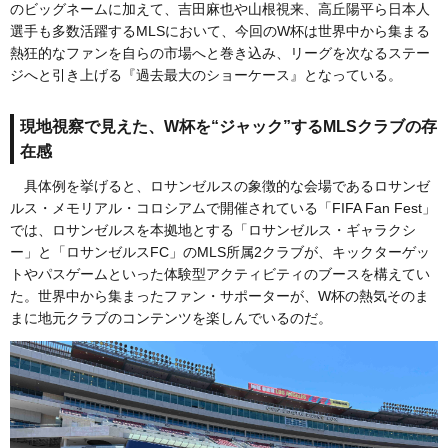
のビッグネームに加えて、吉田麻也や山根視来、高丘陽平ら日本人
選手も多数活躍するMLSにおいて、今回のW杯は世界中から集まる
熱狂的なファンを自らの市場へと巻き込み、リーグを次なるステー
ジへと引き上げる『過去最大のショーケース』となっている。
現地視察で見えた、W杯を“ジャック”するMLSクラブの存
在感
具体例を挙げると、ロサンゼルスの象徴的な会場であるロサンゼ
ルス・メモリアル・コロシアムで開催されている「FIFA Fan Fest」
では、ロサンゼルスを本拠地とする「ロサンゼルス・ギャラクシ
ー」と「ロサンゼルスFC」のMLS所属2クラブが、キックターゲッ
トやパスゲームといった体験型アクティビティのブースを構えてい
た。世界中から集まったファン・サポーターが、W杯の熱気そのま
まに地元クラブのコンテンツを楽しんでいるのだ。