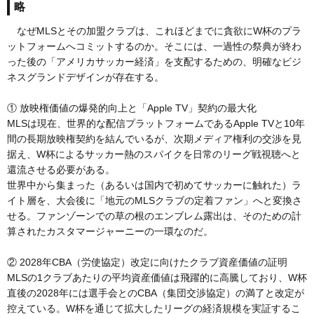
略
なぜMLSとその加盟クラブは、これほどまでに貪欲にW杯のプラ
ットフォームへコミットするのか。そこには、一過性の祭典が終わ
った後の「アメリカサッカー経済」を支配するための、明確なビジ
ネスグランドデザインが存在する。
① 放映権価値の爆発的向上と「Apple TV」契約の最大化
MLSは現在、世界的な配信プラットフォームであるApple TVと10年
間の長期放映権契約を結んでいるが、次期メディア権利の交渉を見
据え、W杯によるサッカー熱のスパイクを日常のリーグ戦視聴へと
還流させる必要がある。
世界中から集まった（あるいは国内で初めてサッカーに触れた）ラ
イト層を、大会後に「地元のMLSクラブの定着ファン」へと変換さ
せる。ファンゾーンでの草の根のエンブレム露出は、そのための計
算されたカスタマージャーニーの一環なのだ。
② 2028年CBA（労使協定）改定に向けたクラブ資産価値の証明
MLSの1クラブあたりの平均資産価値は飛躍的に高騰しており、W杯
直後の2028年には選手会とのCBA（集団交渉協定）の満了と改定が
控えている。W杯を通じて拡大したリーグの経済規模を実証するこ