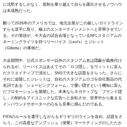
に沈黙するしかなく、規制を乗り越えて自らを露出させるノウハウ
は未成熟だった。
翻って2026年のアメリカでは、地元企業がこの厳しいガイドライン
すらも逆手に取り、極上のエンターテインメントへと昇華させてい
る。その筆頭が、今大会の試合会場となっているNFLスタジアムの
ネーミングライツを持つリーバイス（Levi's）とジレット
（Gillette）の事例だ。
大会期間中、公式スポンサー以外のスタジアム名は隠蔽が義務付け
られるが、リーバイスはあえてその「ロゴ隠し」をウィットに富ん
だクリエイティブで演出し、SNSで大きな話題をさらった。さらに
それに追随したジレットは、自社のスタジアムロゴを自社製品の代
名詞である「シェービングフォーム」で覆い隠すという機知に富ん
だプロモーションを展開した。本来ならネガティブな「ブランド隠
し」の制約をアイコニックな広告へと反転させ、世界中から集まる
インバウンドサポーターの心をも見事に掴んだのである。
FIFAのルールを遵守しながらもギリギリのラインを攻め、話題をさ
らう。この高度なアンブッシュ（便乗）マーケティングのしたたか