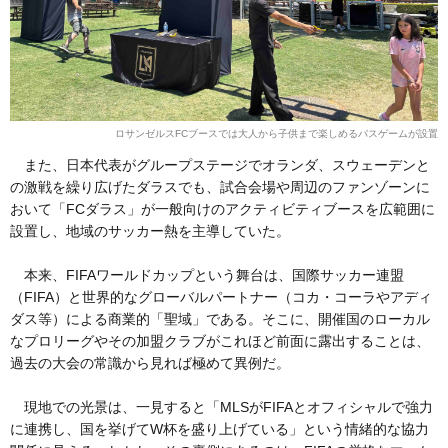
ロサンゼルスFCブースでは大人から子供まで楽しめるパスゲームが設置
また、日本代表がグループステージでオランダ、スウェーデンと
の激戦を繰り広げたダラスでも、試合会場や周辺のファンゾーンに
おいて「FCダラス」が一般向けのアクティビティブースを広範囲に
設置し、地域のサッカー熱を主導していた。
本来、FIFAワールドカップという舞台は、国際サッカー連盟
（FIFA）と世界的なグローバルパートナー（コカ・コーラやアディ
ダス等）による商業的「聖域」である。そこに、開催国のローカル
なプロリーグやその加盟クラブがこれほど前面に露出することは、
過去の大会の常識から見れば極めて異例だ。
現地での光景は、一見すると「MLSがFIFAとオフィシャルで強力
に連携し、国を挙げてW杯を盛り上げている」という情緒的な協力