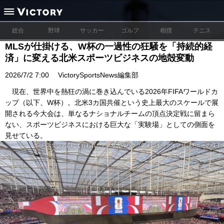
総合
野球
サッカー
ゴルフ
相撲
テニス
MLSが仕掛ける、W杯の一過性の狂騒を「持続的経
済」に変える北米スポーツビジネスの地殻変動
2026/7/2 7:00
VictorySportsNews編集部
現在、世界中を熱狂の渦に巻き込んでいる2026年FIFAワールドカ
ップ（以下、W杯）。北米3カ国共催という史上最大のスケールで展
開される今大会は、単なるナショナルチームの頂点決定戦に留まら
ない、スポーツビジネスにおける巨大な「実験場」としての側面を
見せている。
SoFiスタジアムにて行われたアメリカvsパラグアイのキックオフセレモニーの様子