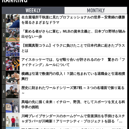
WEEKLY
MONTHLY
名古屋場所千秋楽に見たプロフェッショナルの世界～安青錦の優勝
1
を巡るさまざまなドラマ
「富める者がさらに富む」MLBの資本主義と、日本プロ野球が踏み
2
出せない一歩
【前園真聖コラム】イラクに負けたことで日本代表に起きたプラス
3
とは
アイスホッケーでは、なぜ殴り合いが許されるのか？ 驚きの「フ
4
ァイティング」ルールについて
横綱は引退で数億円の収入！？謎に包まれている退職金と引退相撲
5
興行
歴史に刻まれたワールドシリーズ第7戦 ～３つの名場面で振り返る
6
～
異端の先に描く未来：イチロー、野茂、そしてスポーツを支える科
7
学界の挑戦
川崎ブレイブサンダースのホームゲームで音楽演出を手掛けるスチ
8
ャダラパーが川崎新！アリーナシティ・プロジェクトを語る 「楽
しみでしかないでしょ。川崎は、ずっと成長曲線だから」