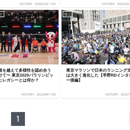
2024/1/31 7:00
2022/10/
VICTORY
VICTORY
ク
陸上
根を越えて多様性を認め合う
東京マラソンで日本のランニング
て〜 東京2020パラリンピッ
は大きく進化した【早野RDインタ
たレガシーとは何か？
ー後編】
2022/9/8 7:00
2022/7
VICTORY
VICTORY
1