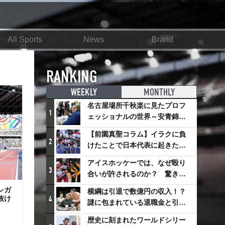
All Sports
News
Brand
RANKING
WEEKLY
MONTHLY
名古屋場所千秋楽に見たプロフ
1
ェッショナルの世界～安青錦の
優勝を巡るさまざまなドラマ
【前園真聖コラム】イラクに負
2
けたことで日本代表に起きたプ
ラスとは
アイスホッケーでは、なぜ殴り
3
合いが許されるのか？ 驚きの
「ファイティング」ルールにつ
レガ
横綱は引退で数億円の収入！？
いて
抜け
4
謎に包まれている退職金と引退
相撲興行
歴史に刻まれたワールドシリー