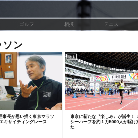
ゴルフ
相撲
テニス
ラソン
陸上
理事長が思い描く東京マラソ
東京に新たな〝楽しみ〟が誕生！ 
4のエキサイティングレース
シーハーフを約１万5000人が駆け
た