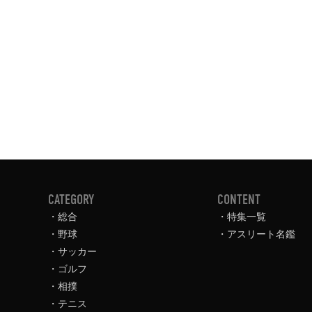
CATEGORY
CONTENT
総合
特集一覧
野球
アスリート名鑑
サッカー
ゴルフ
相撲
テニス