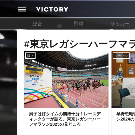
総合
野球
サッカー
#東京レガシーハーフマ
陸上
マラソン
男子は好タイムの期待十分！レースデ
早野忠昭
ィレクターが語る、東京レガシーハー
ン202
フマラソン2025の見どころ