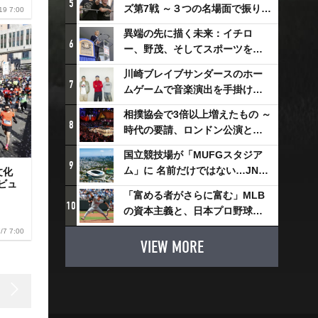
5
ズ第7戦 ～３つの名場面で振り返
19 7:00
る～
異端の先に描く未来：イチロ
6
ー、野茂、そしてスポーツを支
える科学界の挑戦
川崎ブレイブサンダースのホー
7
ムゲームで音楽演出を手掛ける
スチャダラパーが川崎新！アリ
相撲協会で3倍以上増えたもの ～
ーナシティ・プロジェクトを語
8
時代の要請、ロンドン公演と古
る 「楽しみでしかないでしょ。
式大相撲
川崎は、ずっと成長曲線だか
国立競技場が「MUFGスタジア
9
ら」
ム」に 名前だけではない…JNSE
文化
ビュ
とMUFGが“共創”し描く地域活
「富める者がさらに富む」MLB
性化・社会価値創造の近未来図
10
の資本主義と、日本プロ野球が
とは
踏み出せない一歩
/7 7:00
VIEW MORE