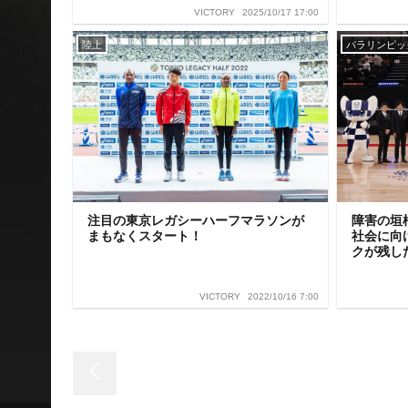
2025/10/17 17:00
VICTORY
陸上
パラリンピッ
注目の東京レガシーハーフマラソンが
障害の垣
まもなくスタート！
社会に向け
クが残し
2022/10/16 7:00
VICTORY