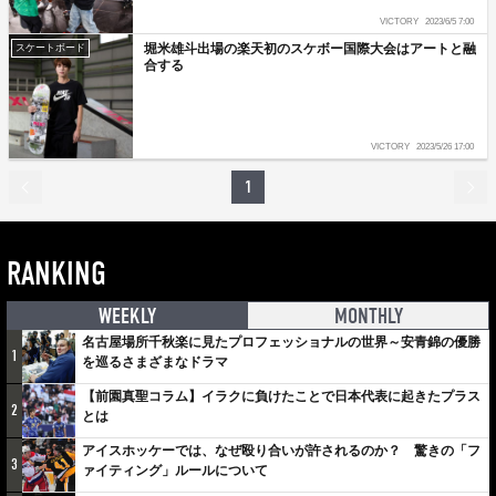
VICTORY
2023/6/5 7:00
堀米雄斗出場の楽天初のスケボー国際大会はアートと融
スケートボード
合する
VICTORY
2023/5/26 17:00
1
RANKING
WEEKLY
MONTHLY
名古屋場所千秋楽に見たプロフェッショナルの世界～安青錦の優勝
1
を巡るさまざまなドラマ
【前園真聖コラム】イラクに負けたことで日本代表に起きたプラス
2
とは
アイスホッケーでは、なぜ殴り合いが許されるのか？ 驚きの「フ
3
ァイティング」ルールについて