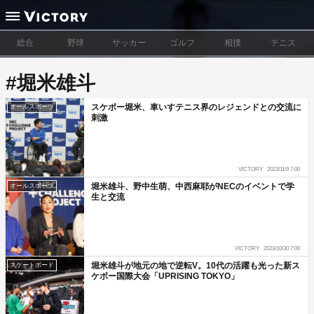
総合
野球
サッカー
ゴルフ
相撲
テニス
#堀米雄斗
スケボー堀米、車いすテニス界のレジェンドとの交流に
オールスポーツ
刺激
VICTORY
2023/11/9 7:00
堀米雄斗、野中生萌、中西麻耶がNECのイベントで学
オールスポーツ
生と交流
VICTORY
2023/10/30 7:00
堀米雄斗が地元の地で逆転V。10代の活躍も光った新ス
スケートボード
ケボー国際大会「UPRISING TOKYO」