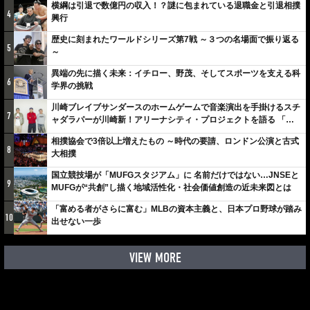
横綱は引退で数億円の収入！？謎に包まれている退職金と引退相撲
4
興行
歴史に刻まれたワールドシリーズ第7戦 ～３つの名場面で振り返る
5
～
異端の先に描く未来：イチロー、野茂、そしてスポーツを支える科
6
学界の挑戦
川崎ブレイブサンダースのホームゲームで音楽演出を手掛けるスチ
7
ャダラパーが川崎新！アリーナシティ・プロジェクトを語る 「楽
しみでしかないでしょ。川崎は、ずっと成長曲線だから」
相撲協会で3倍以上増えたもの ～時代の要請、ロンドン公演と古式
8
大相撲
国立競技場が「MUFGスタジアム」に 名前だけではない…JNSEと
9
MUFGが“共創”し描く地域活性化・社会価値創造の近未来図とは
「富める者がさらに富む」MLBの資本主義と、日本プロ野球が踏み
10
出せない一歩
VIEW MORE