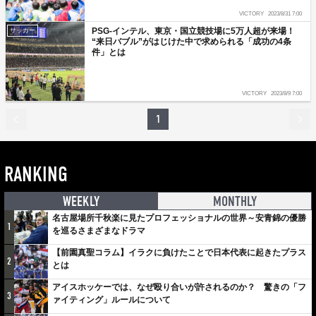
VICTORY
2023/8/31 7:00
PSG-インテル、東京・国立競技場に5万人超が来場！
サッカー
“来日バブル”がはじけた中で求められる「成功の4条
件」とは
VICTORY
2023/8/9 7:00
1
RANKING
WEEKLY
MONTHLY
名古屋場所千秋楽に見たプロフェッショナルの世界～安青錦の優勝
1
を巡るさまざまなドラマ
【前園真聖コラム】イラクに負けたことで日本代表に起きたプラス
2
とは
アイスホッケーでは、なぜ殴り合いが許されるのか？ 驚きの「フ
3
ァイティング」ルールについて