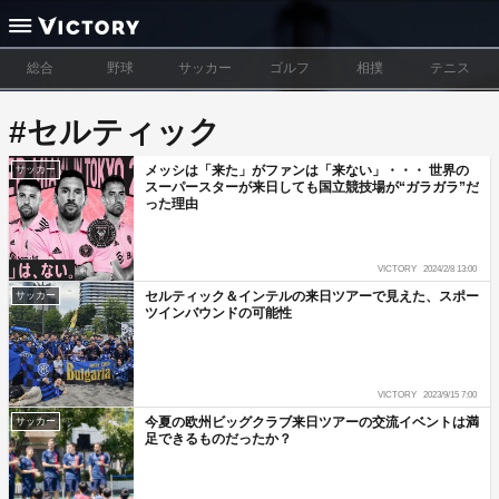
総合
野球
サッカー
ゴルフ
相撲
テニス
#セルティック
メッシは「来た」がファンは「来ない」・・・ 世界の
サッカー
スーパースターが来日しても国立競技場が“ガラガラ”だ
った理由
VICTORY
2024/2/8 13:00
セルティック＆インテルの来日ツアーで見えた、スポー
サッカー
ツインバウンドの可能性
VICTORY
2023/9/15 7:00
今夏の欧州ビッグクラブ来日ツアーの交流イベントは満
サッカー
足できるものだったか？