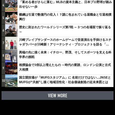
「富める者がさらに富む」MLBの資本主義と、日本プロ野球が踏み
4
出せない一歩
横綱は引退で数億円の収入！？謎に包まれている退職金と引退相撲
5
興行
歴史に刻まれたワールドシリーズ第7戦 ～３つの名場面で振り返る
6
～
川崎ブレイブサンダースのホームゲームで音楽演出を手掛けるスチ
7
ャダラパーが川崎新！アリーナシティ・プロジェクトを語る 「楽
しみでしかないでしょ。川崎は、ずっと成長曲線だから」
異端の先に描く未来：イチロー、野茂、そしてスポーツを支える科
8
学界の挑戦
相撲協会で3倍以上増えたもの ～時代の要請、ロンドン公演と古式
9
大相撲
国立競技場が「MUFGスタジアム」に 名前だけではない…JNSEと
10
MUFGが“共創”し描く地域活性化・社会価値創造の近未来図とは
VIEW MORE