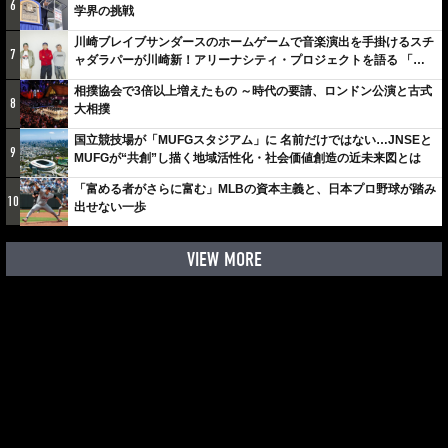
6
学界の挑戦
川崎ブレイブサンダースのホームゲームで音楽演出を手掛けるスチ
7
ャダラパーが川崎新！アリーナシティ・プロジェクトを語る 「楽
しみでしかないでしょ。川崎は、ずっと成長曲線だから」
相撲協会で3倍以上増えたもの ～時代の要請、ロンドン公演と古式
8
大相撲
国立競技場が「MUFGスタジアム」に 名前だけではない…JNSEと
9
MUFGが“共創”し描く地域活性化・社会価値創造の近未来図とは
「富める者がさらに富む」MLBの資本主義と、日本プロ野球が踏み
10
出せない一歩
VIEW MORE