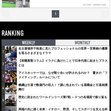
VICTORY
2023/9/27 18:00
1
RANKING
WEEKLY
MONTHLY
名古屋場所千秋楽に見たプロフェッショナルの世界～安青錦の優勝
1
を巡るさまざまなドラマ
【前園真聖コラム】イラクに負けたことで日本代表に起きたプラス
2
とは
アイスホッケーでは、なぜ殴り合いが許されるのか？ 驚きの「フ
3
ァイティング」ルールについて
横綱は引退で数億円の収入！？謎に包まれている退職金と引退相撲
4
興行
歴史に刻まれたワールドシリーズ第7戦 ～３つの名場面で振り返る
5
～
異端の先に描く未来：イチロー、野茂、そしてスポーツを支える科