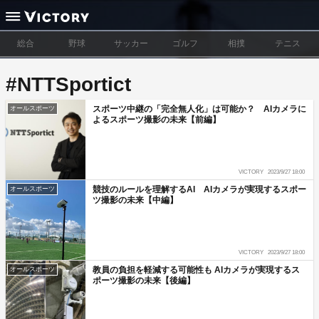
総合
野球
サッカー
ゴルフ
相撲
テニス
#NTTSportict
スポーツ中継の「完全無人化」は可能か？ AIカメラに
オールスポーツ
よるスポーツ撮影の未来【前編】
VICTORY
2023/9/27 18:00
競技のルールを理解するAI AIカメラが実現するスポー
オールスポーツ
ツ撮影の未来【中編】
VICTORY
2023/9/27 18:00
教員の負担を軽減する可能性も AIカメラが実現するス
オールスポーツ
ポーツ撮影の未来【後編】