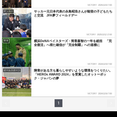
VICTORY
2025/12/22 7:00
サッカー元日本代表の永島昭浩さんが能登の子どもたち
サッカー
と交流 JFA夢フィールドデー
VICTORY
2025/12/12 17:00
横浜DeNAベイスターズ・筒香嘉智の一年を総括 「完
野球
全復活」へ得た確信が「完全制覇」への道標に
VICTORY
2024/12/19 7:00
障害がある方も暮らしやすいような環境をつくりたい。
オールスポーツ
「HEROs AWARD 2024」を受賞したオットーボッ
ク・ジャパンの夢
VICTORY
2024/12/16 7:00
1