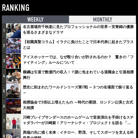
RANKING
WEEKLY
MONTHLY
名古屋場所千秋楽に見たプロフェッショナルの世界～安青錦の優勝
1
を巡るさまざまなドラマ
【前園真聖コラム】イラクに負けたことで日本代表に起きたプラス
2
とは
アイスホッケーでは、なぜ殴り合いが許されるのか？ 驚きの「フ
3
ァイティング」ルールについて
横綱は引退で数億円の収入！？謎に包まれている退職金と引退相撲
4
興行
歴史に刻まれたワールドシリーズ第7戦 ～３つの名場面で振り返る
5
～
相撲協会で3倍以上増えたもの ～時代の要請、ロンドン公演と古式
6
大相撲
川崎ブレイブサンダースのホームゲームで音楽演出を手掛けるスチ
7
ャダラパーが川崎新！アリーナシティ・プロジェクトを語る 「楽
しみでしかないでしょ。川崎は、ずっと成長曲線だから」
異端の先に描く未来：イチロー、野茂、そしてスポーツを支える科
8