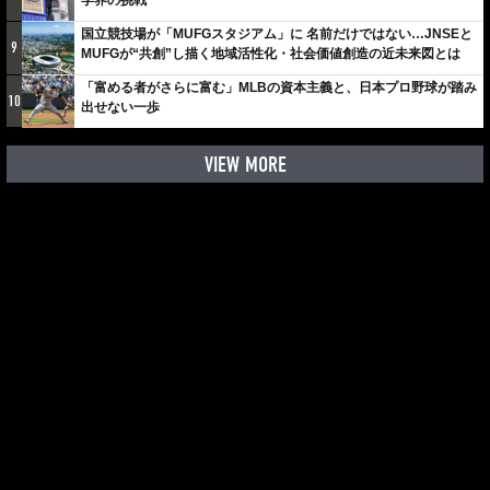
学界の挑戦
国立競技場が「MUFGスタジアム」に 名前だけではない…JNSEと
9
MUFGが“共創”し描く地域活性化・社会価値創造の近未来図とは
「富める者がさらに富む」MLBの資本主義と、日本プロ野球が踏み
10
出せない一歩
VIEW MORE