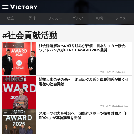
総合
野球
サッカー
ゴルフ
相撲
テニス
#社会貢献活動
社会課題解決への取り組みが評価 日本サッカー協会、
オールスポーツ
ソフトバンクがHEROs AWARD 2025受賞
VICTORY
2025/12/24 7:00
競技人生のその先へ 池田めぐみ氏と白鵬翔氏が描く引
オールスポーツ
退後の社会貢献
VICTORY
2025/12/23 7:00
スポーツの力を社会へ 国際的スポーツ振興財団と「H
オールスポーツ
EROs」が基調講演を開催