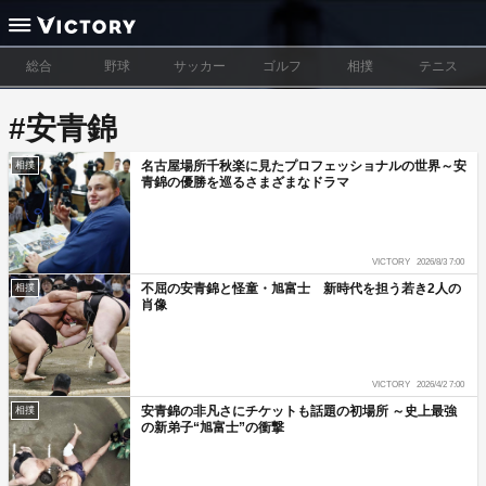
総合
野球
サッカー
ゴルフ
相撲
テニス
#安青錦
名古屋場所千秋楽に見たプロフェッショナルの世界～安
相撲
青錦の優勝を巡るさまざまなドラマ
VICTORY
2026/8/3 7:00
不屈の安青錦と怪童・旭富士 新時代を担う若き2人の
相撲
肖像
VICTORY
2026/4/2 7:00
安青錦の非凡さにチケットも話題の初場所 ～史上最強
相撲
の新弟子“旭富士”の衝撃