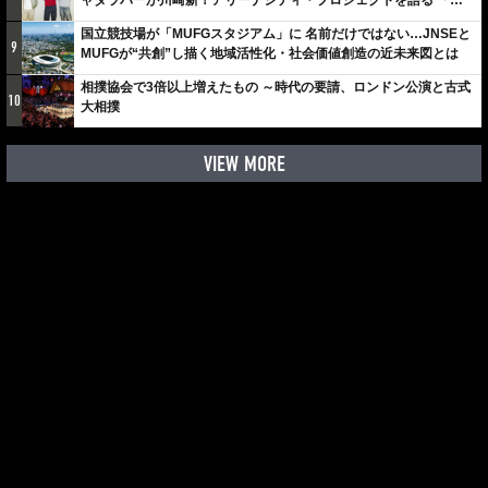
ャダラパーが川崎新！アリーナシティ・プロジェクトを語る 「楽
しみでしかないでしょ。川崎は、ずっと成長曲線だから」
国立競技場が「MUFGスタジアム」に 名前だけではない…JNSEと
9
MUFGが“共創”し描く地域活性化・社会価値創造の近未来図とは
相撲協会で3倍以上増えたもの ～時代の要請、ロンドン公演と古式
10
大相撲
VIEW MORE