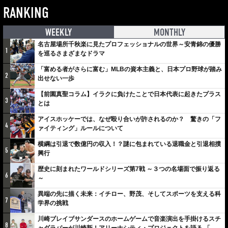
RANKING
WEEKLY
MONTHLY
名古屋場所千秋楽に見たプロフェッショナルの世界～安青錦の優勝
1
を巡るさまざまなドラマ
「富める者がさらに富む」MLBの資本主義と、日本プロ野球が踏み
2
出せない一歩
【前園真聖コラム】イラクに負けたことで日本代表に起きたプラス
3
とは
アイスホッケーでは、なぜ殴り合いが許されるのか？ 驚きの「フ
4
ァイティング」ルールについて
横綱は引退で数億円の収入！？謎に包まれている退職金と引退相撲
5
興行
歴史に刻まれたワールドシリーズ第7戦 ～３つの名場面で振り返る
6
～
異端の先に描く未来：イチロー、野茂、そしてスポーツを支える科
7
学界の挑戦
川崎ブレイブサンダースのホームゲームで音楽演出を手掛けるスチ
8