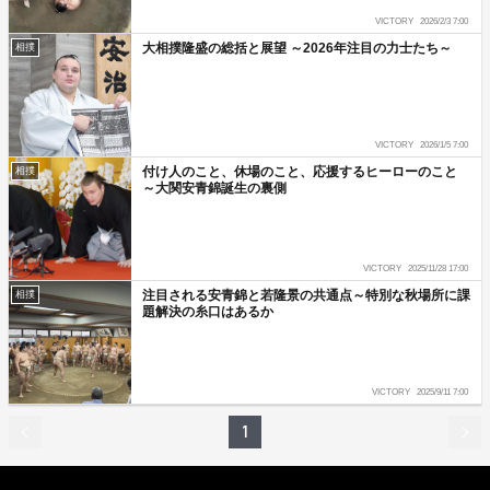
VICTORY
2026/2/3 7:00
大相撲隆盛の総括と展望 ～2026年注目の力士たち～
相撲
VICTORY
2026/1/5 7:00
付け人のこと、休場のこと、応援するヒーローのこと
相撲
～大関安青錦誕生の裏側
VICTORY
2025/11/28 17:00
注目される安青錦と若隆景の共通点～特別な秋場所に課
相撲
題解決の糸口はあるか
VICTORY
2025/9/11 7:00
1