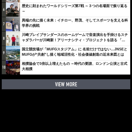
歴史に刻まれたワールドシリーズ第7戦 ～３つの名場面で振り返る
6
～
異端の先に描く未来：イチロー、野茂、そしてスポーツを支える科
7
学界の挑戦
川崎ブレイブサンダースのホームゲームで音楽演出を手掛けるスチ
8
ャダラパーが川崎新！アリーナシティ・プロジェクトを語る 「楽
しみでしかないでしょ。川崎は、ずっと成長曲線だから」
国立競技場が「MUFGスタジアム」に 名前だけではない…JNSEと
9
MUFGが“共創”し描く地域活性化・社会価値創造の近未来図とは
相撲協会で3倍以上増えたもの ～時代の要請、ロンドン公演と古式
10
大相撲
VIEW MORE