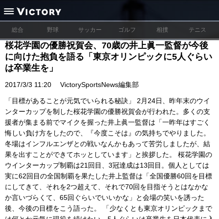
総合
野球
サッカー
ゴルフ
相撲
テニス
桜花学園の優勝祝賀会、70歳の井上眞一監督が今後
に向けた抱負を語る「東京オリンピックに5人ぐらい
は卒業生を」
2017/3/3 11:20
VictorySportsNews編集部
「目標があることが元気でいられる秘訣」 2月24日、昨年末のウイ
ンターカップを制した桜花学園の優勝祝賀会が行われた。多くの支
援者が集まる前でマイクを握った井上眞一監督は「一昨年はすごく
悔しい負け方をしたので、『今度こそは』の気持ちでやりました。
冬場はインフルエンザとの戦いなんかもあって苦労しましたが、結
果を出すことができてホッとしています」と挨拶した。 桜花学園の
ウインターカップ制覇は21回目、3冠達成は13回目。個人としては
実に62回目の全国制覇を果たした井上監督は「全国優勝60回を目標
にしてきて、それを2つ超えて、それで70回を目指そうとはなかな
か言いづらくて、65回ぐらいでいいかな」と会場の笑いを誘った
後、今後の目標をこう語った。 「少なくとも東京オリンピックまで