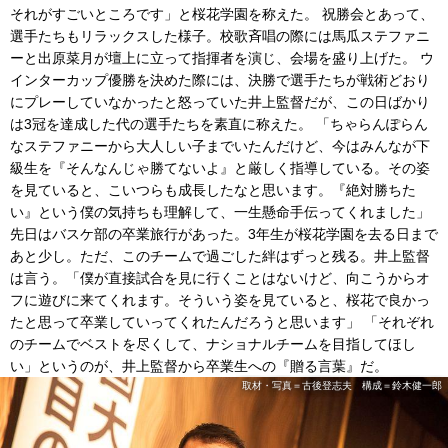
それがすごいところです」と桜花学園を称えた。 祝勝会とあって、
選手たちもリラックスした様子。校歌斉唱の際には馬瓜ステファニ
ーと出原菜月が壇上に立って指揮者を演じ、会場を盛り上げた。 ウ
インターカップ優勝を決めた際には、決勝で選手たちが戦術どおり
にプレーしていなかったと怒っていた井上監督だが、この日ばかり
は3冠を達成した代の選手たちを素直に称えた。 「ちゃらんぽらん
なステファニーから大人しい子までいたんだけど、今はみんなが下
級生を『そんなんじゃ勝てないよ』と厳しく指導している。その姿
を見ていると、こいつらも成長したなと思います。『絶対勝ちた
い』という僕の気持ちも理解して、一生懸命手伝ってくれました」
先日はバスケ部の卒業旅行があった。3年生が桜花学園を去る日まで
あと少し。ただ、このチームで過ごした絆はずっと残る。井上監督
は言う。「僕が直接試合を見に行くことはないけど、向こうからオ
フに遊びに来てくれます。そういう姿を見ていると、桜花で良かっ
たと思って卒業していってくれたんだろうと思います」 「それぞれ
のチームでベストを尽くして、ナショナルチームを目指してほし
い」というのが、井上監督から卒業生への『贈る言葉』だ。
取材・写真＝古後登志夫 構成＝鈴木健一郎