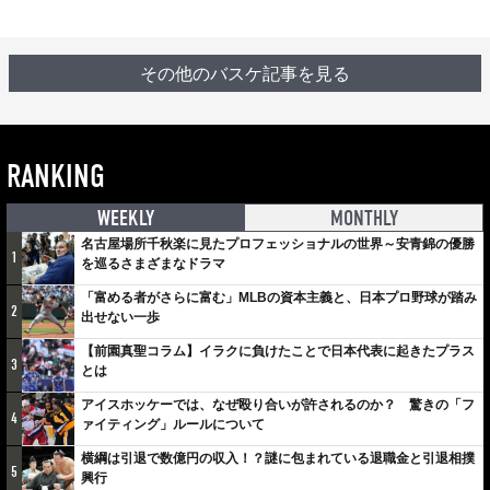
その他のバスケ記事を見る
RANKING
WEEKLY
MONTHLY
名古屋場所千秋楽に見たプロフェッショナルの世界～安青錦の優勝
1
を巡るさまざまなドラマ
「富める者がさらに富む」MLBの資本主義と、日本プロ野球が踏み
2
出せない一歩
【前園真聖コラム】イラクに負けたことで日本代表に起きたプラス
3
とは
アイスホッケーでは、なぜ殴り合いが許されるのか？ 驚きの「フ
4
ァイティング」ルールについて
横綱は引退で数億円の収入！？謎に包まれている退職金と引退相撲
5
興行