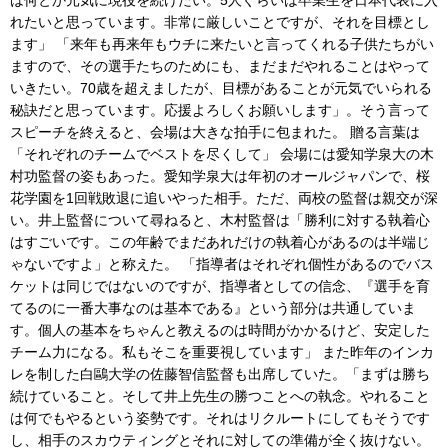
は何とか元気に現役を続けたい。5人ぐらいは卒業生を日本代表に入
れたいと思っています。非常に厳しいことですが、それを目標とし
ます」 「来年も再来年もウチに来たいと言ってくれる子供たちがい
ますので、その選手たちのためにも、まだまだやれることはやって
いきたい。70歳を超えましたが、目標があることが元気でいられる
秘訣だと思っています。応援よろしくお願いします」。そう言って
スピーチを終えると、会場は大きな拍手に包まれた。 贈る言葉は
「それぞれのチームでベストを尽くして」 会場には愛知学泉大の木
村功監督の姿もあった。愛知学泉大は年初のオールジャパンで、桜
花学園を1回戦敗退に追いやった相手。ただ、両校の監督は親交が深
い。井上監督について尋ねると、木村監督は「勝利に対する執着心
はすごいです。この年齢でまだあれだけの執着心があるのは半端じ
ゃないですよ」と称えた。 「指導者はそれぞれ個性があるのでバス
ケットは同じではないのですが、指導者としての信念、『選手を育
てるのに一番大事なのは基本である』という部分は共通していま
す。個人の基本をちゃんと教えるのは時間がかかるけど、安定した
チーム力になる。私もそこを重要視しています」 また昨年のインカ
レを制した白鷗大学の佐藤智信監督も出席していた。「まずは勝ち
続けていること。そして井上先生の勝つことへの執念。やれること
は何でもやるという姿勢です。それはリクルートにしてもそうです
し、相手のスカウティングとそれに対しての準備が全く抜けない。