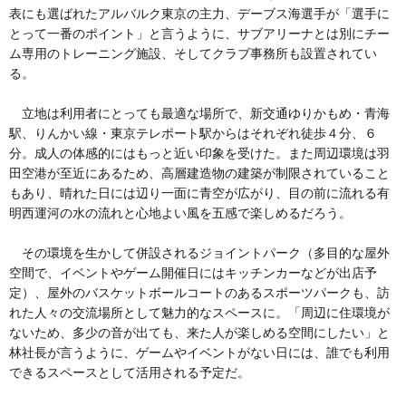
表にも選ばれたアルバルク東京の主力、デーブス海選手が「選手に
とって一番のポイント」と言うように、サブアリーナとは別にチー
ム専用のトレーニング施設、そしてクラブ事務所も設置されてい
る。
立地は利用者にとっても最適な場所で、新交通ゆりかもめ・青海
駅、りんかい線・東京テレポート駅からはそれぞれ徒歩４分、６
分。成人の体感的にはもっと近い印象を受けた。また周辺環境は羽
田空港が至近にあるため、高層建造物の建築が制限されていること
もあり、晴れた日には辺り一面に青空が広がり、目の前に流れる有
明西運河の水の流れと心地よい風を五感で楽しめるだろう。
その環境を生かして併設されるジョイントパーク（多目的な屋外
空間で、イベントやゲーム開催日にはキッチンカーなどが出店予
定）、屋外のバスケットボールコートのあるスポーツパークも、訪
れた人々の交流場所として魅力的なスペースに。「周辺に住環境が
ないため、多少の音が出ても、来た人が楽しめる空間にしたい」と
林社長が言うように、ゲームやイベントがない日には、誰でも利用
できるスペースとして活用される予定だ。