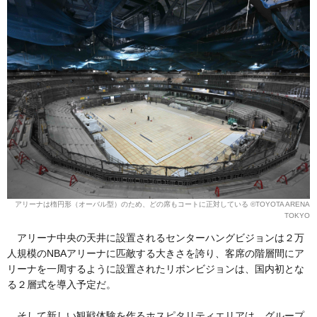
アリーナは楕円形（オーバル型）のため、どの席もコートに正対している ©︎TOYOTA ARENA
TOKYO
アリーナ中央の天井に設置されるセンターハングビジョンは２万
人規模のNBAアリーナに匹敵する大きさを誇り、客席の階層間にア
リーナを一周するように設置されたリボンビジョンは、国内初とな
る２層式を導入予定だ。
そして新しい観戦体験を作るホスピタリティエリアは、グループ