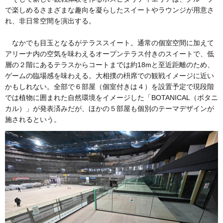
で楽しめるさまざまな趣向を凝らしたスイートやラウンジが用意さ
れ、非日常空間を演出する。
なかでも目玉となるがテラススイート。通常の個室空間に加えて
アリーナ内の空気を味わえるオープンテラス付きのスイートで、低
層の２階にあるテラスからコートまでは約18mと至近距離のため、
ゲームの臨場感を味わえる。大相撲の枡席での観戦イメージに近い
かもしれない。全部で６部屋（個室付きは４）を設置予定で現段階
では植物に囲まれた自然環境をイメージした「BOTANICAL（ボタニ
カル）」が発表済みだが、ほかの５部屋も個別のテーマデザインが
施されるという。