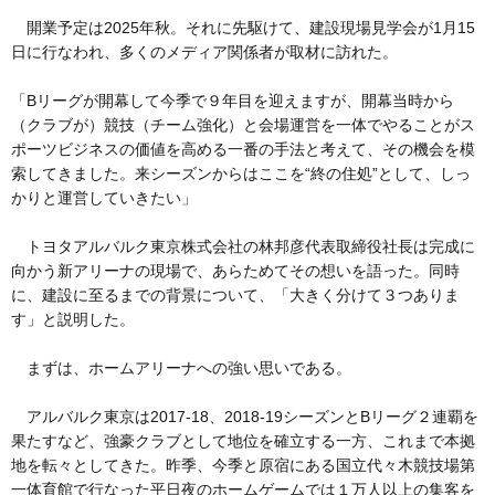
開業予定は2025年秋。それに先駆けて、建設現場見学会が1月15
日に行なわれ、多くのメディア関係者が取材に訪れた。
「Bリーグが開幕して今季で９年目を迎えますが、開幕当時から
（クラブが）競技（チーム強化）と会場運営を一体でやることがス
ポーツビジネスの価値を高める一番の手法と考えて、その機会を模
索してきました。来シーズンからはここを“終の住処”として、しっ
かりと運営していきたい」
トヨタアルバルク東京株式会社の林邦彦代表取締役社長は完成に
向かう新アリーナの現場で、あらためてその想いを語った。同時
に、建設に至るまでの背景について、「大きく分けて３つありま
す」と説明した。
まずは、ホームアリーナへの強い思いである。
アルバルク東京は2017-18、2018-19シーズンとBリーグ２連覇を
果たすなど、強豪クラブとして地位を確立する一方、これまで本拠
地を転々としてきた。昨季、今季と原宿にある国立代々木競技場第
一体育館で行なった平日夜のホームゲームでは１万人以上の集客を