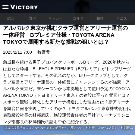
総合
野球
サッカー
ゴルフ
相撲
テニス
アルバルク東京が挑むクラブ運営とアリーナ運営の
一体経営 Bプレミア仕様・TOYOTA ARENA
TOKYOで展開する新たな挑戦の狙いとは？
2025/2/11 7:00
牧野豊
急成長を続ける男子プロバスケットボールBリーグ。2026年秋から
は新たな枠組「B.LEAGUE PREMIER（Bプレミア）がトップリーグ
としてスタートする。その流れのなか、Bリーグクラブとして、ク
ラブ運営とアリーナ運営の一体経営にチャレンジするのが強豪・ア
ルバルク東京だ。来シーズンから本拠地として使用予定のTOYOTA
ARENA TOKYO（トヨタアリーナ東京）の建設に至った背景とは？
スポーツ観戦に特化したアリーナ構造にした理由とは？新アリーナ
を舞台に何を実現していくのか？ トヨタアルバルク東京株式会社代
表取締役社長の林邦彦氏、施設運営責任者の同社アリーナプランニ
ング部部長の林洋輔氏の話を中心に紹介する。
建設現場見学会にはアルバルク東京の選手たちも駆けつけ、林社長（左から3人目）、林部長（右から2人目）と共に記念撮影に収まった ©︎TOYOTA ARENA TOKYO