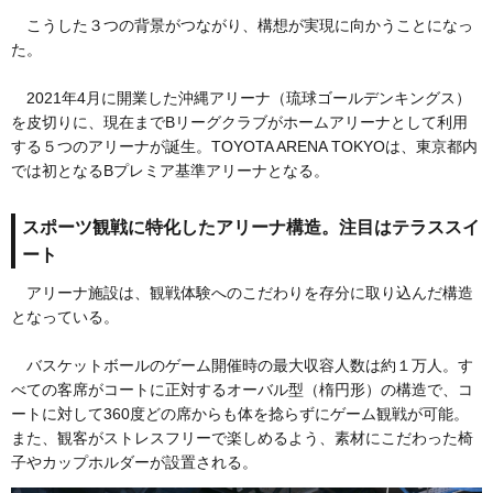
こうした３つの背景がつながり、構想が実現に向かうことになっ
た。
2021年4月に開業した沖縄アリーナ（琉球ゴールデンキングス）
を皮切りに、現在までBリーグクラブがホームアリーナとして利用
する５つのアリーナが誕生。TOYOTA ARENA TOKYOは、東京都内
では初となるBプレミア基準アリーナとなる。
スポーツ観戦に特化したアリーナ構造。注目はテラススイ
ート
アリーナ施設は、観戦体験へのこだわりを存分に取り込んだ構造
となっている。
バスケットボールのゲーム開催時の最大収容人数は約１万人。す
べての客席がコートに正対するオーバル型（楕円形）の構造で、コ
ートに対して360度どの席からも体を捻らずにゲーム観戦が可能。
また、観客がストレスフリーで楽しめるよう、素材にこだわった椅
子やカップホルダーが設置される。