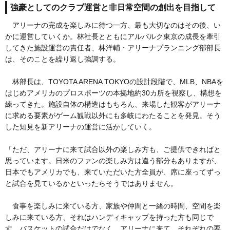
強豪としてのクラブ運営と非日常空間の創出を目指して
アリーナの完成を楽しみに待つ一方、最も大切なのはその後、い
かに運営していくか。林社長とともにアルバルク東京の成長を牽引
してきた施設運営の責任者、林洋輔・アリーナプランニング部部長
は、そのことを繰り返し強調する。
林部長は、TOYOTA ARENA TOKYOの設計段階で、MLB、NBAを
はじめアメリカのプロスポーツの本拠地約30カ所を視察し、構想を
練ってきた。施設自体の構造はもちろん、来場した観客がアリーナ
に求める要素がゲーム観戦以外にも多岐にわたることを発見。そう
した知見を新アリーナの運営に活かしていく。
「ただ、アリーナに来て試合以外の楽しみ方も、ご提供できればと
思っています。日米のファンの楽しみ方は違う部分もありますが、
日本でもアメリカでも、来ていただいた方全員が、席に座ってずっ
と試合を見ているかといったらそうではありません。
食事を楽しみに来ている方、家族や仲間と一緒の時間、空間を楽
しみに来ている方、それはハンディキャップを持った方も同じで
す。バスケットの試合だけでなく、アリーナに来て、それぞれの要