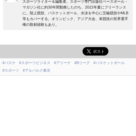
スポーツライター＆編集者。スポーツ専門出版社ベースボール・
マガジン社に約30年間勤務したのち、2022年夏にフリーランス
に。陸上競技、バスケットボール、水泳を中心に五輪競技やMLB
等もカバーする。オリンピック、アジア大会、単競技の世界選手
権の取材経験もあり。
#バスケ
#スポーツビジネス
#アリーナ
#Bリーグ
#バスケットボール
#スポーツ
#アルバルク東京