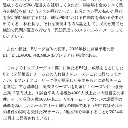
達成するなど高い運営力を証明してきたが、同会場も含めすべて既
存の施設を借りたうえでの興行だった。自分たちが思い描いた興行
を安定的に提供するには、施設利用における自由度を高める必要が
出てくる−−林社長は、それを実現する方法論として、民間が建てた
施設で民間が運営を行なう「民設民営」のスタイルをイメージして
いたという。
ふたつ目は、Bリーグ自体の変革、2026年秋に開幕予定の新
B1「B.LEAGUE PREMIER(Bプレミア)」構想である。
これまでトップリーグ（１部）に当たるB1は、成績をもとにした
B２（２部相当）チームとの入れ替えをシーズンごとに行なってき
たが、Bプレミアは、リーグ側が提示した基準をもとに参加チーム
を選定。主な基準は、過去２シーズンを対象に１シーズンにつき売
上高12億円以上、１試合平均入場者数4000人以上という経営面の条
件、そして収容人数5000人以上、VIPルーム・ラウンジの設置等の
基準を満たしたホームアリーナ施設の確保である（初年度はそれら
の条件の認可を受けた26チーム、2地区制で開幕することが2024年
12月末に発表されている）。