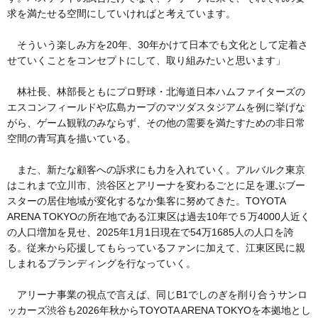
求を満たせる空間にしていければと考えています。
そういう楽しみ方を20年、30年かけて日本でも文化として定着さ
せていくことをコンセプトにして、取り組みたいと思います」
林社長、林部長ともにプロ野球・北海道日本ハムファイターズの
エスコンフィールドや広島カープのマツダスタジアムを例に挙げな
がら、ゲーム観戦のみならず、その他の需要を満たすための非日常
空間の青写真を描いている。
また、新たな顧客への訴求にも力を入れていく。アルバルク東京
はこれまで立川市、渋谷区とアリーナを変わるごとに足を運ぶブー
スターの居住地域が変化するなか集客に努めてきた。TOYOTA
ARENA TOKYOの所在地である江東区は過去10年で５万4000人近く
の人口増加を見せ、2025年1月1日現在で54万1685人の人口を誇
る。従来から応援してもらっているファンに加えて、江東区民に親
しまれるブランディングを行なっていく。
アリーナ事業の視点で言えば、同じB1でしのぎを削り合うサンロ
ッカーズ渋谷も2026年秋からTOYOTA ARENA TOKYOを本拠地とし