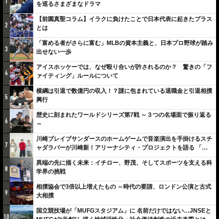
1
を巡るさまざまなドラマ
【前園真聖コラム】イラクに負けたことで日本代表に起きたプラス
2
とは
「富める者がさらに富む」MLBの資本主義と、日本プロ野球が踏み
3
出せない一歩
アイスホッケーでは、なぜ殴り合いが許されるのか？ 驚きの「フ
4
ァイティング」ルールについて
横綱は引退で数億円の収入！？謎に包まれている退職金と引退相撲
5
興行
歴史に刻まれたワールドシリーズ第7戦 ～３つの名場面で振り返る
6
～
川崎ブレイブサンダースのホームゲームで音楽演出を手掛けるスチ
7
ャダラパーが川崎新！アリーナシティ・プロジェクトを語る 「楽
しみでしかないでしょ。川崎は、ずっと成長曲線だから」
異端の先に描く未来：イチロー、野茂、そしてスポーツを支える科
8
学界の挑戦
相撲協会で3倍以上増えたもの ～時代の要請、ロンドン公演と古式
9
大相撲
国立競技場が「MUFGスタジアム」に 名前だけではない…JNSEと
10