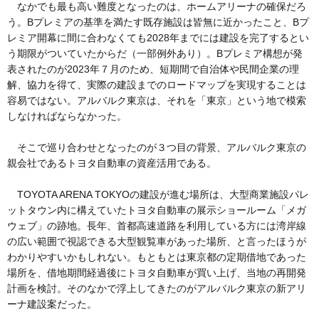
なかでも最も高い難度となったのは、ホームアリーナの確保だろ
う。Bプレミアの基準を満たす既存施設は皆無に近かったこと、Bプ
レミア開幕に間に合わなくても2028年までには建設を完了するとい
う期限がついていたからだ（一部例外あり）。Bプレミア構想が発
表されたのが2023年７月のため、短期間で自治体や民間企業の理
解、協力を得て、実際の建設までのロードマップを実現することは
容易ではない。アルバルク東京は、それを「東京」という地で模索
しなければならなかった。
そこで巡り合わせとなったのが３つ目の背景、アルバルク東京の
親会社であるトヨタ自動車の資産活用である。
TOYOTA ARENA TOKYOの建設が進む場所は、大型商業施設パレ
ットタウン内に構えていたトヨタ自動車の展示ショールーム「メガ
ウェブ」の跡地。長年、首都高速道路を利用している方には湾岸線
の広い範囲で視認できる大型観覧車があった場所、と言ったほうが
わかりやすいかもしれない。もともとは東京都の定期借地であった
場所を、借地期間経過後にトヨタ自動車が買い上げ、当地の再開発
計画を検討。そのなかで浮上してきたのがアルバルク東京の新アリ
ーナ建設案だった。