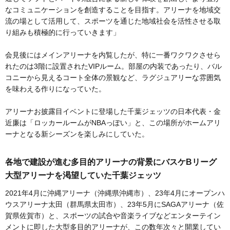
なコミュニケーションを創造することを目指す。アリーナを地域交
流の場として活用して、スポーツを通じた地域社会を活性させる取
り組みも積極的に行っていきます」
会見後にはメインアリーナを内覧したが、特に一番ワクワクさせら
れたのは3階に設置されたVIPルーム。部屋の内装であったり、バル
コニーから見えるコート全体の景観など、ラグジュアリーな雰囲気
を味わえる作りになっていた。
アリーナお披露目イベントに登場した千葉ジェッツの日本代表・金
近廉は「ロッカールームがNBAっぽい」と、この場所がホームアリ
ーナとなる新シーズンを楽しみにしていた。
各地で建設が進む多目的アリーナの背景にバスケBリーグ
大型アリーナを渇望していた千葉ジェッツ
2021年4月に沖縄アリーナ（沖縄県沖縄市）、23年4月にオープンハ
ウスアリーナ太田（群馬県太田市）、23年5月にSAGAアリーナ（佐
賀県佐賀市）と、スポーツの試合や音楽ライブなどエンターテイン
メントに即した大型多目的アリーナが、この数年次々と開業してい