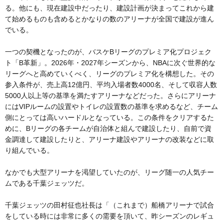
る。他にも、現在建設中だったり、建設計画が決まってこれから建
て始めるものも含めるとかなりの数のアリーナが全国で建設が進ん
でいる。
一つの契機となったのが、バスケBリーグのプレミア化プロジェク
ト「B革新」。2026年・2027年シーズンから、NBAに次ぐ世界的な
リーグへと高めていくべく、リーグのプレミア化を構想した。その
参入条件が、売上高12億円、平均入場者数4000名、そして収容人数
5000人以上等の基準を満たすアリーナなどだった。さらにアリーナ
にはVIPルームの設置やトイレの設置数の基準を求めるなど、チーム
側にとっては高いハードルとなっている。この条件をクリアするた
めに、Bリーグの各チームが自治体と組んで建設したり、自前で資
金調達して建設したりと、アリーナ建設やアリーナの改装などに取
り組んでいる。
なかでも大型アリーナを渇望していたのが、リーグ随一の人気チー
ムである千葉ジェッツだ。
千葉ジェッツの田村征也社長は「（これまで）船橋アリーナで試合
をしている時には非常に多くの需要を頂いて、昨シーズンのレギュ