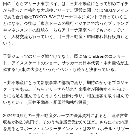
回の「ららアリーナ東京ベイ」は、三井不動産にとって初めてイチ
から作った本格的な大規模アリーナ。運営に関してはMIXIがメイン
である合弁会社TOKYO-BAYアリーナマネジメントで行っていくこ
とになる。今後は「東京ドームの興行ビジネスで培ったブッキング
やマネジメントの経験を、ららアリーナ東京ベイでもいかしてい
く。人材交流も行っていく」（三井不動産・肥田雅和執行役員）と
いう。
千葉ジェッツのリーグ戦だけでなく、既にMr.Childrenのコンサー
ト、アイススケートのショー、サッカー元日本代表・本田圭佑が主
催する4人制の大会といったイベントも続々と決まっている。
三井不動産にとって新規事業の部類であり、期待のかかるプロジェ
クトでもある。「ららアリーナを訪れた来場者が隣接するららぽー
とにも足を運んでもらうような仕掛け作り、相互送客を取り組んで
いきたい」（三井不動産・肥田雅和執行役員）
2024年3月期の三井不動産グループの決算資料によると、連結営業
収益が約2.3兆円で、そのうち施設営業は8％ほど。さらにその内訳
を見るとスポーツ・エンターテインメントは28％（ホテル・リゾー