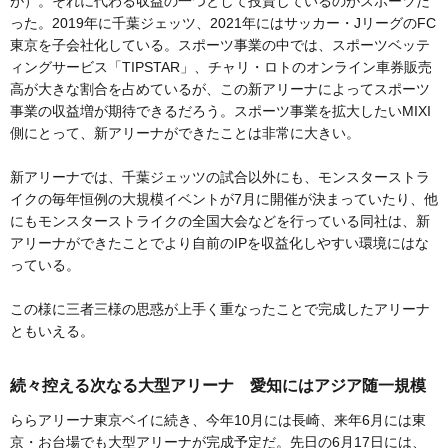
が）。それに代わる収益の一つとして投資しているのがスポーツだ
った。2019年に千葉ジェッツ、2021年にはサッカー・JリーグのFC
東京を子会社化している。スポーツ事業の中では、スポーツベッテ
ィングサービス「TIPSTAR」、チャリ・ロトのオンライン車券販売
高が大きな割合を占めているが、この新アリーナによってスポーツ
事業の収益増が期待できるだろう。スポーツ事業を拡大したいMIXI
側にとって、新アリーナができたことは非常に大きい。
新アリーナでは、千葉ジェッツの試合以外にも、モンスターストラ
イクの毎年恒例の大規模イベントが7月に開催が決まっていたり、他
にもモンスターストライクの全国大会などを行っている同社は、新
アリーナができたことでより自前のIPを収益化しやすい環境にはな
っている。
この様に三者三様の思惑が上手く重なったことで完成したアリーナ
ともいえる。
続々控える次なる大型アリーナ 愛知にはアジア随一規模
ららアリーナ東京ベイに続き、今年10月には長崎、来年6月には東
京・お台場でも大型アリーナが完成予定だ。先日の6月17日には、