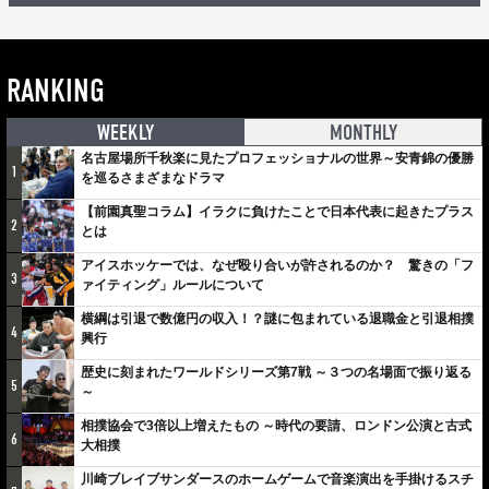
RANKING
WEEKLY
MONTHLY
名古屋場所千秋楽に見たプロフェッショナルの世界～安青錦の優勝
1
を巡るさまざまなドラマ
【前園真聖コラム】イラクに負けたことで日本代表に起きたプラス
2
とは
アイスホッケーでは、なぜ殴り合いが許されるのか？ 驚きの「フ
3
ァイティング」ルールについて
横綱は引退で数億円の収入！？謎に包まれている退職金と引退相撲
4
興行
歴史に刻まれたワールドシリーズ第7戦 ～３つの名場面で振り返る
5
～
相撲協会で3倍以上増えたもの ～時代の要請、ロンドン公演と古式
6
大相撲
川崎ブレイブサンダースのホームゲームで音楽演出を手掛けるスチ