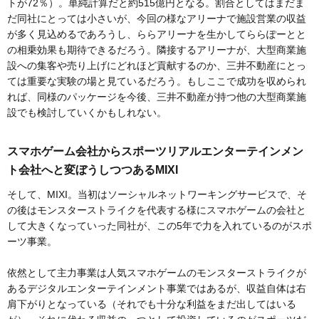
トが72％）。単純計算だと約515億円となる。割合としてはまだま
だ同社にとっては小さいが、今回の様なアリーナで施設営業の収益
が多く見込めるであろうし、ららアリーナを生かしてららぽーとと
の相乗効果も期待できるだろう。隣接するアリーナが、大型商業施
設への集客や売り上げにどれほど貢献するのか、三井不動産にとっ
ては重要な実験の場と見ているだろう。もしここで成功を収められ
れば、同様のパッケージを今後、三井不動産が持つ他の大型商業施
設でも検討していくかもしれない。
スマホゲーム会社からスポーツリアルエンターテインメン
ト会社へと変ぼうしつつあるMIXI
そして、MIXI。当初はソーシャルネットワーキングサービスで、そ
の後はモンスターストライクを代表する様にスマホゲームの会社と
して大きくなっていった同社が、この5年で力を入れているのがスポ
ーツ事業。
依然として主力事業は人気スマホゲームのモンスターストライクが
あるデジタルエンターテインメント事業ではあるが、収益自体は右
肩下がりとなっている（それでも十分な利益をまだ出してはいる