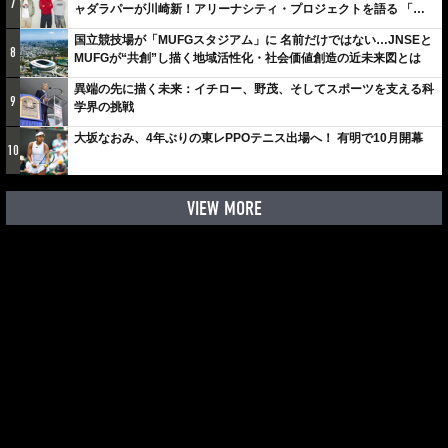
7
ャダラパーが川崎新！アリーナシティ・プロジェクトを語る 「楽
しみでしかないでしょ。川崎は、ずっと成長曲線だから」
国立競技場が「MUFGスタジアム」に 名前だけではない…JNSEと
8
MUFGが“共創”し描く地域活性化・社会価値創造の近未来図とは
異端の先に描く未来：イチロー、野茂、そしてスポーツを支える科
9
学界の挑戦
大坂なおみ、4年ぶりの東レPPOテニス出場へ！ 有明で10月開幕
10
VIEW MORE