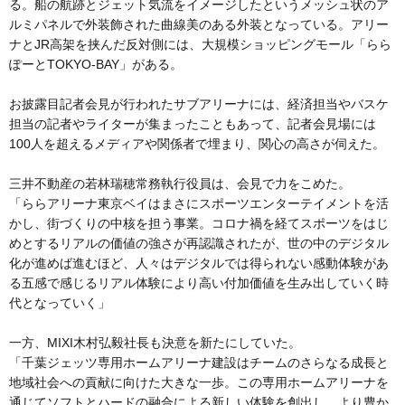
る。船の航跡とジェット気流をイメージしたというメッシュ状のア
ルミパネルで外装飾された曲線美のある外装となっている。アリー
ナとJR高架を挟んだ反対側には、大規模ショッピングモール「らら
ぽーとTOKYO-BAY」がある。
お披露目記者会見が行われたサブアリーナには、経済担当やバスケ
担当の記者やライターが集まったこともあって、記者会見場には
100人を超えるメディアや関係者で埋まり、関心の高さが伺えた。
三井不動産の若林瑞穂常務執行役員は、会見で力をこめた。
「ららアリーナ東京ベイはまさにスポーツエンターテイメントを活
かし、街づくりの中核を担う事業。コロナ禍を経てスポーツをはじ
めとするリアルの価値の強さが再認識されたが、世の中のデジタル
化が進めば進むほど、人々はデジタルでは得られない感動体験があ
る五感で感じるリアル体験により高い付加価値を生み出していく時
代となっていく」
一方、MIXI木村弘毅社長も決意を新たにしていた。
「千葉ジェッツ専用ホームアリーナ建設はチームのさらなる成長と
地域社会への貢献に向けた大きな一歩。この専用ホームアリーナを
通じてソフトとハードの融合による新しい体験を創出し、より豊か