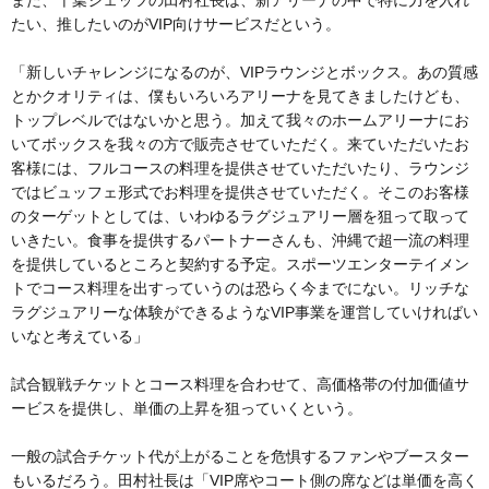
また、千葉ジェッツの田村社長は、新アリーナの中で特に力を入れ
たい、推したいのがVIP向けサービスだという。
「新しいチャレンジになるのが、VIPラウンジとボックス。あの質感
とかクオリティは、僕もいろいろアリーナを見てきましたけども、
トップレベルではないかと思う。加えて我々のホームアリーナにお
いてボックスを我々の方で販売させていただく。来ていただいたお
客様には、フルコースの料理を提供させていただいたり、ラウンジ
ではビュッフェ形式でお料理を提供させていただく。そこのお客様
のターゲットとしては、いわゆるラグジュアリー層を狙って取って
いきたい。食事を提供するパートナーさんも、沖縄で超一流の料理
を提供しているところと契約する予定。スポーツエンターテイメン
トでコース料理を出すっていうのは恐らく今までにない。リッチな
ラグジュアリーな体験ができるようなVIP事業を運営していければい
いなと考えている」
試合観戦チケットとコース料理を合わせて、高価格帯の付加価値サ
ービスを提供し、単価の上昇を狙っていくという。
一般の試合チケット代が上がることを危惧するファンやブースター
もいるだろう。田村社長は「VIP席やコート側の席などは単価を高く