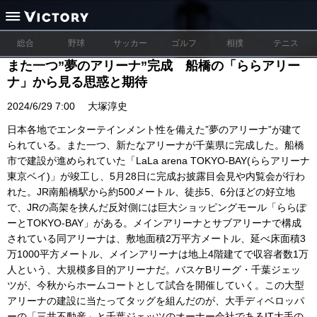
総合
野球
サッカー
ゴルフ
相撲
テニス
また一つ”夢のアリーナ”完成 船橋の「ららアリー
ナ」から見る思惑と期待
2024/6/29 7:00
大塚淳史
日本各地でエンターテインメント性を備えた”夢のアリーナ”が建て
られている。また一つ、新たなアリーナが千葉県に完成した。船橋
市で建設が進められていた「LaLa arena TOKYO-BAY(ららアリーナ
東京ベイ)」が竣工し、5月28日に完成お披露目会見や内覧会が行わ
れた。JR南船橋駅から約500メートル、徒歩5、6分ほどの好立地
で、JRの高架を挟んだ反対側には巨大ショッピングモール「ららぽ
ーとTOKYO-BAY」がある。メインアリーナとサブアリーナで構成
されている同アリーナは、敷地面積2万平方メートル、延べ床面積3
万1000平方メートル、メインアリーナは地上4階建てで収容者数1万
人という、大規模多目的アリーナだ。バスケBリーグ・千葉ジェッ
ツが、今秋からホームコートとして試合を開催していく。この大型
アリーナの建設に当たってタッグを組んだのが、大手ディベロッパ
ーの「三井不動産」と千葉ジェッツのオーナー会社であるIT大手の