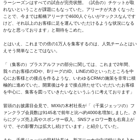
ラーシーズンはすべての試合が完売状態。（試合の）チケットが取
れないということが課題にもなっていた。アリーナが大きくなった
ことで、今までは船橋アリーナで4600人ぐらいがマックスなんです
けど、それ以上のお客様に足を運んでいただけるような状況になる
かなと思っております」と期待をこめた。
とはいえ、これまでの倍の1万人を集客するのは、人気チームとはい
えそう簡単なことではない。
「（集客の）プラスアルファの部分に関しては、これまで2年間、
我々のお客様のIDや、BリーグのID、LINEのIDといったところを中
心にお客様との接点を作るような、いわゆるCRMの施策を非常に積
極的に進めていた。開業後は今まで接点持たせていただいたお客様
を中心に、集客を図っていきたいなというふうに考えております」
冒頭のお披露目会見で、MIXIの木村社長が「（千葉ジェッツの）フ
ァンクラブ会員数は9145名で前年と比べ約4000名増加しました。さ
らにグッズ売上高やスポンサー収入、SNSフォロワー数も右肩上が
りで、その影響力は拡大し続けています」と紹介していた。