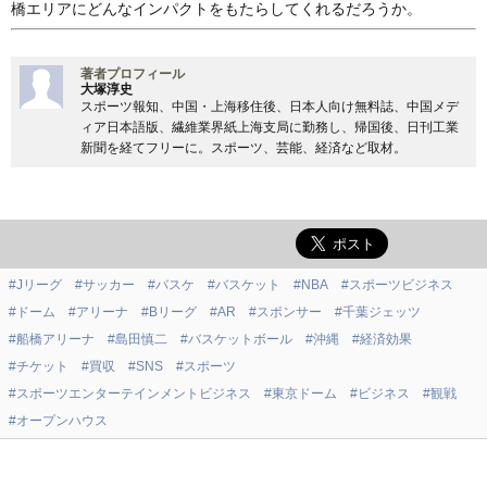
橋エリアにどんなインパクトをもたらしてくれるだろうか。
著者プロフィール
大塚淳史
スポーツ報知、中国・上海移住後、日本人向け無料誌、中国メデ
ィア日本語版、繊維業界紙上海支局に勤務し、帰国後、日刊工業
新聞を経てフリーに。スポーツ、芸能、経済など取材。
#Jリーグ
#サッカー
#バスケ
#バスケット
#NBA
#スポーツビジネス
#ドーム
#アリーナ
#Bリーグ
#AR
#スポンサー
#千葉ジェッツ
#船橋アリーナ
#島田慎二
#バスケットボール
#沖縄
#経済効果
#チケット
#買収
#SNS
#スポーツ
#スポーツエンターテインメントビジネス
#東京ドーム
#ビジネス
#観戦
#オープンハウス