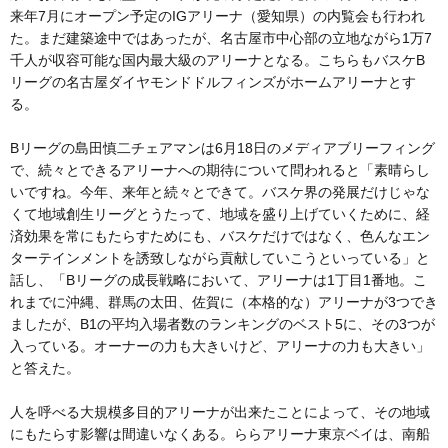
来年7月にオープン予定のIGアリーナ（愛知県）の内覧会も行われ
た。まだ建築途中ではあったが、名古屋市中心部の立地ながら1万7
千人が収容可能な国内最大級のアリーナとなる。こちらもバスケB
リーグの名古屋ダイヤモンドドルフィンズがホームアリーナとす
る。
Bリーグの島田慎二チェアマンは6月18日のメディアブリーフィング
で、続々とできるアリーナへの期待について問われると「素晴らし
いですね。今年、来年と続々とできて。バスケ界の発展だけじゃな
くて地域創生リーグとうたって、地域を盛り上げていくために、経
済効果を常にもたらすためにも、バスケだけではなく、色んなエン
ターテインメントを誘致しながら貢献していこうといっている」と
話し、「Bリーグの成長戦略において、アリーナは1丁目1番地。こ
れまでに沖縄、群馬の太田、佐賀に（本格的な）アリーナが3つでき
ましたが、B1の平均入場者数のランキングのベスト5に、その3つが
入っている。オーナーの力も大きいけど、アリーナの力も大きい」
と答えた。
人を呼べる大規模多目的アリーナが出来たことによって、その地域
にもたらす影響は間違いなくある。ららアリーナ東京ベイは、南船