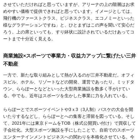
させていただければと思っていますが、アリーナの上の階層はお求
めやすい価格で提供できればと思っています。イメージとしては、
飛行機のファーストクラス、ビジネスクラス、エコノミーといった
様なグラデーションですね」と、ひとまずはこの声を聞いて安心だ
ろう。上の席といっても、すり鉢状に設計されているだけあってコ
ートまで十分近く見える。
商業施設×スポーツで事業力・収益力アップに繋げたい三井
不動産
一方で、新たな取り組みとして熱が入るのが三井不動産だ。オフィ
スビル、ホテル、リゾートなどの開発、運営であったり、ミッドタ
ウン、ららぽーとなどといった大型商業施設を数多く手がけてい
る。中でも、近年はスポーツを生かした事業に力を入れている。
ららぽーとでスポーツイベントや3ｘ3（3人制）バスケの大会を開
いたりするなどし、ららぽーとへの集客と滞留を図っている。そし
て、2021年には東京ドームをTOB（株式公開買い付け）で買収して
子会社化。大型スポーツ施設を手にしたことで、自前でのスポーツ
エンターテインメントビジネスへの関わりを本格化させている。今